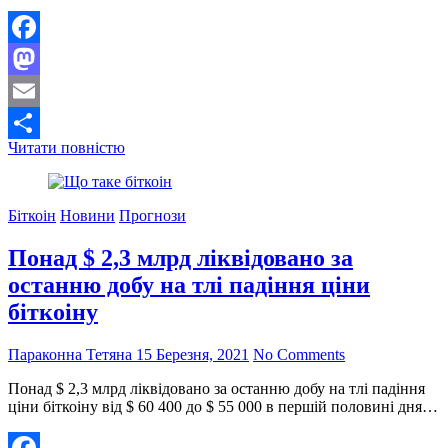
Facebook
Mastodon
Email
Скорочення
Читати повністю
Поділитися
біржового
балансу
Ethereum
Біткоін
Новини
Прогнози
підштовхне
його
Понад $ 2,3 млрд ліквідовано за
ціну
вгору
останню добу на тлі падіння ціни
біткоіну
Параконна Тетяна
15 Березня, 2021
No Comments
Понад $ 2,3 млрд ліквідовано за останню добу на тлі падіння
ціни біткоіну від $ 60 400 до $ 55 000 в першій половині дня…