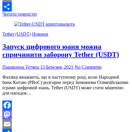
Email
Біткоін
Читати повністю
Поділитися
взлетів
до
$
Tether (USDT)
Новини
61
000
Запуск цифрового юаня можна
спричинити заборону Tether (USDT)
Параконна Тетяна
13 Березня, 2021
No Comments
Фахівці вважають, що в наступному році, коли Народний
банк Китаю (PBoC) розгорне перед Зимовими Олімпійськими
іграми цифровий юань, Tether (USDT) може стати мішенню
для нападок…
Facebook
Mastodon