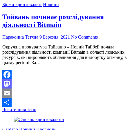
готове
Біржи криптовалют
Новини
і
буде
Тайвань починає розслідування
запущено
14
діяльності Bitmain
квітня
Параконна Тетяна
9 Березня, 2021
No Comments
Окружна прокуратура Тайваню – Новий Тайбей почала
розслідування діяльності компанії Bitmain в області людських
ресурсів, які виробляють обладнання для видобутку біткоіну, в
цьому регіоні. За…
Facebook
Mastodon
Email
Тайвань
Читати повністю
Поділитися
починає
розслідування
діяльності
Cardano
Новини
Прогнози