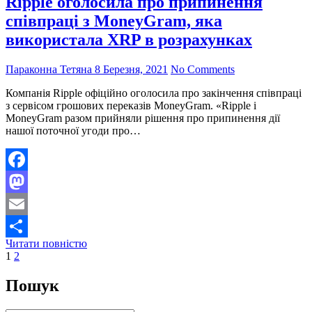
Ripple оголосила про припинення
співпраці з MoneyGram, яка
використала XRP в розрахунках
Параконна Тетяна
8 Березня, 2021
No Comments
Компанія Ripple офіційно оголосила про закінчення співпраці
з сервісом грошових переказів MoneyGram. «Ripple і
MoneyGram разом прийняли рішення про припинення дії
нашої поточної угоди про…
Facebook
Mastodon
Email
Ripple
Читати повністю
Поділитися
Пагінація
Page
Page
Next
оголосила
1
2
page
про
записів
припинення
Пошук
співпраці
з