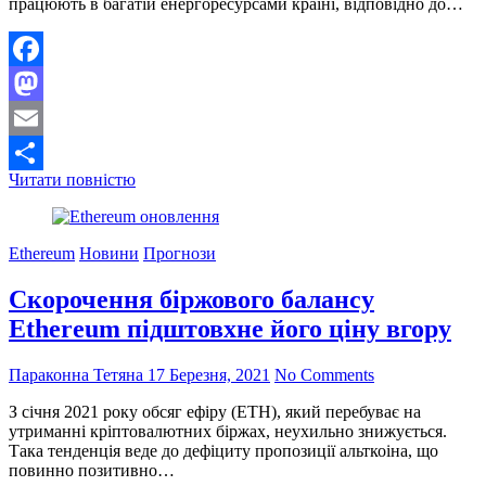
працюють в багатій енергоресурсами країні, відповідно до…
Facebook
Mastodon
Email
Закон
Читати повністю
Поділитися
про
податкові
пільги
Ethereum
Новини
Прогнози
для
майнерів
Скорочення біржового балансу
в
Кентуккі
Ethereum підштовхне його ціну вгору
Параконна Тетяна
17 Березня, 2021
No Comments
З січня 2021 року обсяг ефіру (ETH), який перебуває на
утриманні кріптовалютних біржах, неухильно знижується.
Така тенденція веде до дефіциту пропозиції альткоіна, що
повинно позитивно…