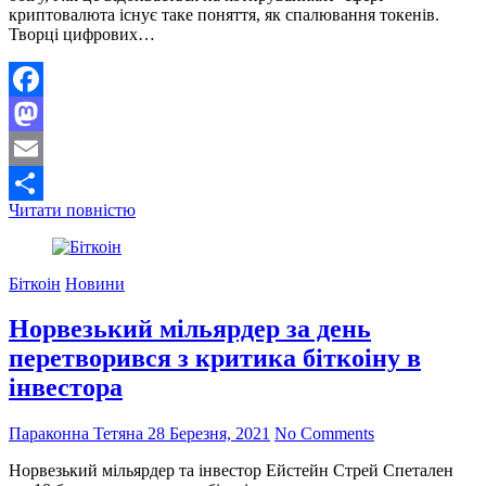
криптовалюта існує таке поняття, як спалювання токенів.
Творці цифрових…
Facebook
Mastodon
Email
Що
Читати повністю
Поділитися
таке
спалювання
токенов
Біткоін
Новини
і
чому
Норвезький мільярдер за день
розробники
знищують
перетворився з критика біткоіну в
криптовалюту
інвестора
Параконна Тетяна
28 Березня, 2021
No Comments
Норвезький мільярдер та інвестор Ейстейн Стрей Спетален