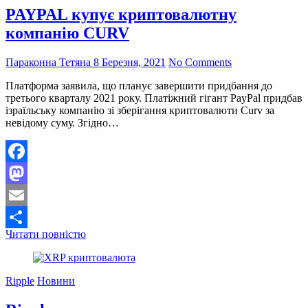
PAYPAL купує криптовалютну
компанію CURV
Параконна Тетяна
8 Березня, 2021
No Comments
Платформа заявила, що планує завершити придбання до
третього кварталу 2021 року. Платіжний гігант PayPal придбав
ізраїльську компанію зі зберігання криптовалюти Curv за
невідому суму. Згідно…
Facebook
Mastodon
Email
PAYPAL
Читати повністю
Поділитися
купує
криптовалютну
компанію
Ripple
Новини
CURV