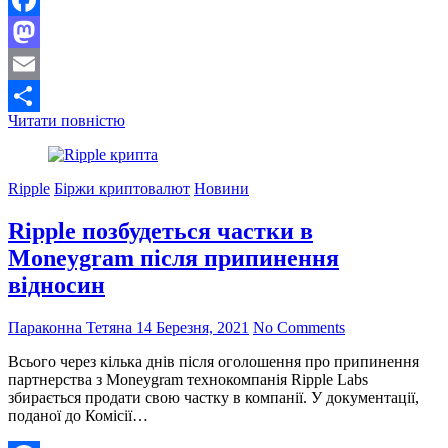
Facebook
Mastodon
Email
Понад
Читати повністю
Поділитися
$
2,3
млрд
Ripple
Біржи криптовалют
Новини
ліквідовано
за
Ripple позбудеться частки в
останню
добу
Moneygram після припинення
на
відносин
тлі
падіння
ціни
Параконна Тетяна
14 Березня, 2021
No Comments
біткоіну
Всього через кілька днів після оголошення про припинення
партнерства з Moneygram технокомпанія Ripple Labs
збирається продати свою частку в компанії. У документації,
поданої до Комісії…