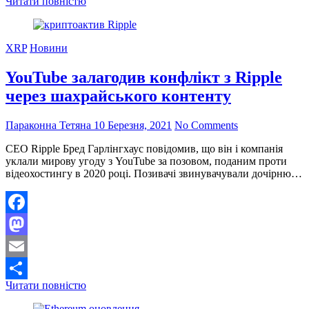
З’явилася
Читати повністю
Поділитися
інформація
про
успішний
XRP
Новини
злам
«захищеною
YouTube залагодив конфлікт з Ripple
від
Майнінг»
через шахрайського контенту
NVIDIA
GeForce
RTX
Параконна Тетяна
10 Березня, 2021
No Comments
3060
CEO Ripple Бред Гарлінгхаус повідомив, що він і компанія
уклали мирову угоду з YouTube за позовом, поданим проти
відеохостингу в 2020 році. Позивачі звинувачували дочірню…
Facebook
Mastodon
Email
YouTube
Читати повністю
Поділитися
залагодив