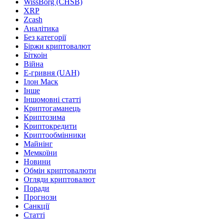
WissBorg (CHSB)
XRP
Zcash
Аналітика
Без категорії
Біржи криптовалют
Біткоін
Війна
Е-гривня (UAH)
Ілон Маск
Інше
Іншомовні статті
Криптогаманець
Криптозима
Криптокредити
Криптообмінники
Майнінг
Мемкоїни
Новини
Обмін криптовалюти
Огляди криптовалют
Поради
Прогнози
Санкції
Статті