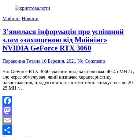
компанія
Ebang
запустить
Майнінг
Новини
кріптовалютну
біржу
З’явилася інформація про успішний
до
кінця
злам «захищеною від Майнінг»
березня
NVIDIA GeForce RTX 3060
Параконна Тетяна
10 Березня, 2021
No Comments
Чіп GeForce RTX 3060 здатний видавати близько 40-45 MH / с,
але через обмежувач, який визначає характеристику
навантаження, продуктивність автоматично знижується до 20-
25 MH /…
Facebook
Mastodon
Email