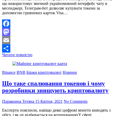
що використовує звичний україномовний інтерфейс чату в
месенджері. Телеграм-бот дозволяє купувати токени за
допомогою гривневих карток Visa…
Facebook
Mastodon
Email
Як
Читати повністю
Поділитися
в
телеграм створити
криптогаманець
Binance
BNB
Біржи криптовалют
Новини
та
купити
Що таке спалювання токенов і чому
USDT
карткою
розробники знищують криптовалюту
українського
банку
Параконна Тетяна
15 Квітня, 2021
No Comments
Експерти пояснили, навіщо деякі цифрові монети виводять з
обігу, і як це відбивається на котируванняхУ сфері