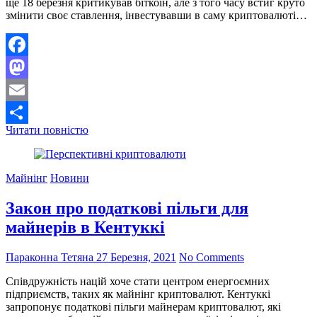
ще 18 березня критикував біткоін, але з того часу встиг круто
змінити своє ставлення, інвестувавши в саму криптовалюті…
Facebook
Mastodon
Email
Норвезький
Читати повністю
Поділитися
мільярдер
за
день
Майнінг
Новини
перетворився
з
Закон про податкові пільги для
критика
біткоіну
майнерів в Кентуккі
в
інвестора
Параконна Тетяна
27 Березня, 2021
No Comments
Співдружність націй хоче стати центром енергоємних
підприємств, таких як майнінг криптовалют. Кентуккі
запропонує податкові пільги майнерам криптовалют, які