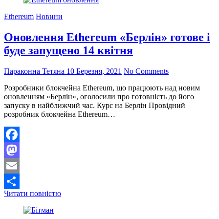
конфлікт
з
Ethereum
Новини
Ripple
через
Оновлення Ethereum «Берлін» готове і
шахрайського
контенту
буде запущено 14 квітня
Параконна Тетяна
10 Березня, 2021
No Comments
Розробники блокчейна Ethereum, що працюють над новим
оновленням «Берлін», оголосили про готовність до його
запуску в найближчий час. Курс на Берлін Провідний
розробник блокчейна Ethereum…
Facebook
Mastodon
Email
Оновлення
Читати повністю
Поділитися
Ethereum
«Берлін»