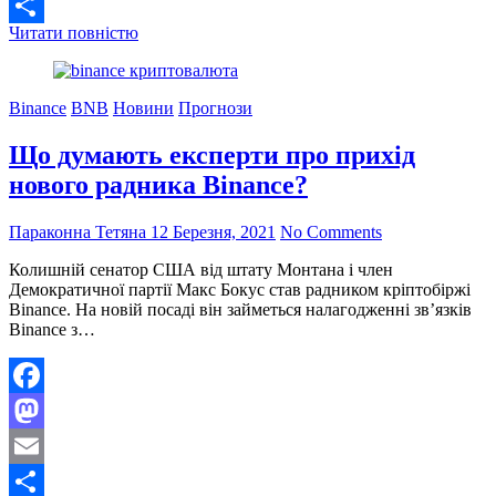
Email
Біткоіни
Читати повністю
Поділитися
відступив
під
тиском
Binance
BNB
Новини
Прогнози
негативного
новинного
Що думають експерти про прихід
фону
нового радника Binance?
Параконна Тетяна
12 Березня, 2021
No Comments
Колишній сенатор США від штату Монтана і член
Демократичної партії Макс Бокус став радником кріптобіржі
Binance. На новій посаді він займеться налагодженні зв’язків
Binance з…
Facebook
Mastodon
Email