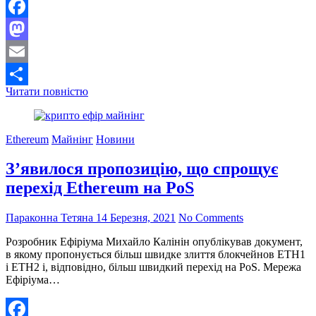
Facebook
Mastodon
Email
Ripple
Читати повністю
Поділитися
позбудеться
частки
в
Ethereum
Майнінг
Новини
Moneygram
після
З’явилося пропозицію, що спрощує
припинення
відносин
перехід Ethereum на PoS
Параконна Тетяна
14 Березня, 2021
No Comments
Розробник Ефіріума Михайло Калінін опублікував документ,
в якому пропонується більш швидке злиття блокчейнов ETH1
і ETH2 і, відповідно, більш швидкий перехід на PoS. Мережа
Ефіріума…