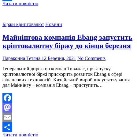
Що
Читати повністю
Поділитися
думають
експерти
про
Біржи криптовалют
Новини
прихід
нового
Майнінгова компанія Ebang запустить
радника
Binance?
кріптовалютну біржу до кінця березня
Параконна Тетяна
12 Березня, 2021
No Comments
Генеральний директор компанії вважає, що запуску
кріптовалютної біржі прискорить розвиток Ebang в сфері
фінансових технологій. Китайський виробник устаткування
для Майнінгу – компанія Ebang – приступить…
Facebook
Mastodon
Email
Майнінгова
Читати повністю
Поділитися