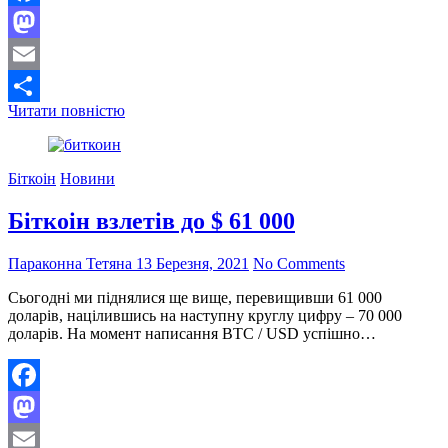
Facebook
Mastodon
Email
З’явилося
Читати повністю
Поділитися
пропозицію,
що
спрощує
Біткоін
Новини
перехід
Ethereum
Біткоін взлетів до $ 61 000
на
PoS
Параконна Тетяна
13 Березня, 2021
No Comments
Сьогодні ми піднялися ще вище, перевищивши 61 000
доларів, націлившись на наступну круглу цифру – 70 000
доларів. На момент написання BTC / USD успішно…
Facebook
Mastodon