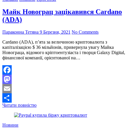
Bitmain
Майк Новограц зацікавився Cardano
(ADA)
Параконна Тетяна
9 Березня, 2021
No Comments
Cardano (ADA), п’ята за величиною криптовалюта з
капіталізацією $ 36 мільйонів, привернула увагу Майка
Новограца, відомого кріптоентузіаста і творця Galaxy Digital,
фінансової компанії, орієнтованої на…
Facebook
Mastodon
Email
Майк
Читати повністю
Поділитися
Новограц
зацікавився
Cardano
Новини
(ADA)