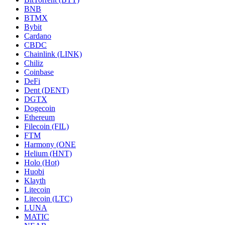
BNB
BTMX
Bybit
Cardano
CBDC
Chainlink (LINK)
Chiliz
Coinbase
DeFi
Dent (DENT)
DGTX
Dogecoin
Ethereum
Filecoin (FIL)
FTM
Harmony (ONE
Helium (HNT)
Holo (Hot)
Huobi
Klayth
Litecoin
Litecoin (LTC)
LUNA
MATIC