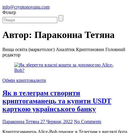
info@cryptonovunu.com
Фiльтр
Автор:
Параконна Тетяна
Вища освіта (маркетолог) Аналітик Криптоновин Головний
редактор
Обмін криптовалюти
Як в телеграм створити
криптогаманець та купити USDT
карткою українського банку
Параконна Тетяна
27 Червня, 2022
No Comments
Криптогаманець Alice-Bob працює в Телеграм у вигляді бота,