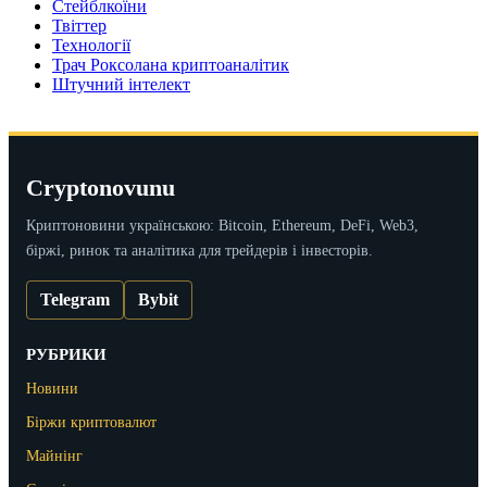
Стейблкоїни
Твіттер
Технології
Трач Роксолана криптоаналітик
Штучний інтелект
Cryptonovunu
Криптоновини українською: Bitcoin, Ethereum, DeFi, Web3,
біржі, ринок та аналітика для трейдерів і інвесторів.
Telegram
Bybit
РУБРИКИ
Новини
Біржи криптовалют
Майнінг