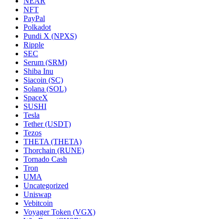
NEAR
NFT
PayPal
Polkadot
Pundi X (NPXS)
Ripple
SEC
Serum (SRM)
Shiba Inu
Siacoin (SC)
Solana (SOL)
SpaceX
SUSHI
Tesla
Tether (USDT)
Tezos
THETA (THETA)
Thorchain (RUNE)
Tornado Cash
Tron
UMA
Uncategorized
Uniswap
Vebitcoin
Voyager Token (VGX)