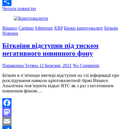
Email
Запуск
Читати повністю
Поділитися
цифрового
юаня
можна
Binance
Cardano
Ethereum
XRP
Біржи криптовалют
Біткоін
спричинити
Новини
заборону
Tether
Біткоіни відступив під тиском
(USDT)
негативного новинного фону
Параконна Тетяна
12 Березня, 2021
No Comments
Біткоін в п’ятницю ввечері відступив на тлі інформації про
розслідування навколо кріптовалютной біржі Binance.
Аналітики пов’язують відкат BTC як з раз з негативним
новинним фоном.…
Facebook
Mastodon