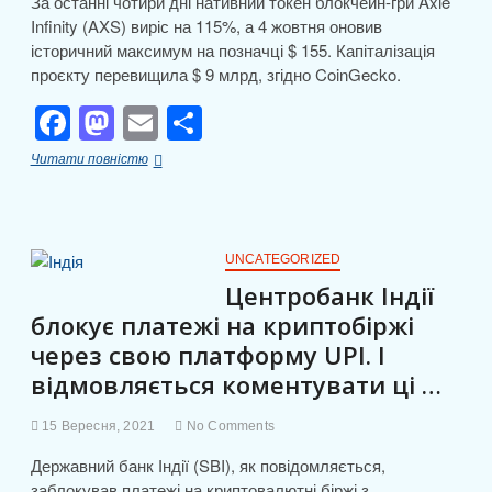
я
За останні чотири дні нативний токен блокчейн-гри Axie
Infinity (AXS) виріс на 115%, а 4 жовтня оновив
історичний максимум на позначці $ 155. Капіталізація
проєкту перевищила $ 9 млрд, згідно CoinGecko.
F
M
E
П
a
a
m
о
Токен
Читати повністю
c
st
ail
ді
Axie
Infinity
e
o
л
злетів
на
b
d
и
115%
UNCATEGORIZED
на
o
o
т
Центробанк Індії
тлі
блокує платежі на криптобіржі
o
n
еірдропа
и
через свою платформу UPI. І
k
с
відмовляється коментувати ці …
я
15 Вересня, 2021
No Comments
Державний банк Індії (SBI), як повідомляється,
заблокував платежі на криптовалютні біржі з