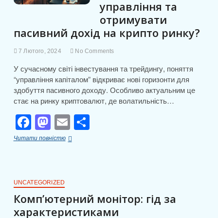
управління та
k
с
отримувати
я
пасивний дохід на крипто ринку?
7 Лютого, 2024
No Comments
У сучасному світі інвестування та трейдингу, поняття
“управління капіталом” відкриває нові горизонти для
здобуття пасивного доходу. Особливо актуальним це
стає на ринку криптовалют, де волатильність…
F
M
E
П
a
a
m
о
Як
Читати повністю
c
st
ail
ді
можна
надати
e
o
л
гроші
в
b
d
и
управління
UNCATEGORIZED
та
o
o
т
Комп’ютерний монітор: гід за
отримувати
характеристиками
o
n
пасивний
и
дохід