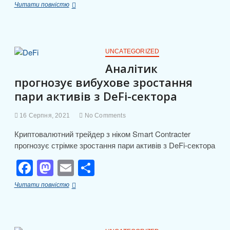
a
a
m
о
Крипто-
Читати повністю
c
st
ail
ді
ініціатива
банку
e
o
л
Гани
викликала
b
d
и
у
UNCATEGORIZED
деяких
o
o
т
Аналітик
експертів
прогнозує вибухове зростання
o
n
скептицизм:
и
деталі
пари активів з DeFi-сектора
k
с
я
16 Серпня, 2021
No Comments
Криптовалютний трейдер з ніком Smart Contracter
прогнозує стрімке зростання пари активів з DeFi-сектора
F
M
E
П
a
a
m
о
Аналітик
Читати повністю
c
st
ail
ді
прогнозує
вибухове
e
o
л
зростання
пари