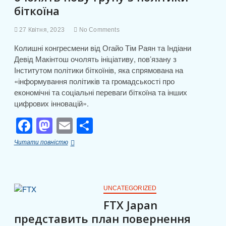
я
біткоїна
27 Квітня, 2023
No Comments
Колишні конгресмени від Огайо Тім Раян та Індіани
Девід Макінтош очолять ініціативу, пов’язану з
Інститутом політики біткоїнів, яка спрямована на
«інформування політиків та громадськості про
економічні та соціальні переваги біткоїна та інших
цифрових інновацій».
F
M
E
П
a
a
m
о
Колишні
Читати повністю
c
st
ail
ді
конгресмени
США
e
o
л
очолять
нову
b
d
и
групу
UNCATEGORIZED
з
o
o
т
FTX Japan
політики
представить план повернення
o
n
біткоїна
и