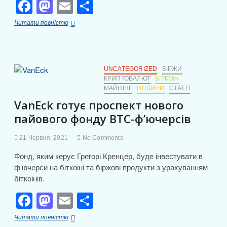
F
M
E
П
a
a
m
о
Футбольний
Читати повністю
c
st
ail
ді
клуб
“Ювентус”
e
o
л
випустить
свою
b
d
и
колекцію
UNCATEGORIZED
БІРЖИ
NFT
КРИПТОВАЛЮТ
БІТКОІН
o
o
т
МАЙНІНГ
НОВИНИ
СТАТТІ
o
n
и
VanEck готує проспект нового
k
с
пайового фонду BTC-ф’ючерсів
я
21 Червня, 2021
No Comments
Фонд, яким керує Грегорі Кренцер, буде інвестувати в
ф’ючерси на біткоіні та біржові продукти з урахуванням
біткоінів.
F
M
E
П
a
a
m
о
VanEck
Читати повністю
готує