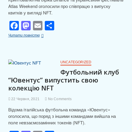
Atlas Weekend оголосили про співпрацю з випуску
квитків у вигляді NFT.
F
M
E
П
a
a
m
о
Binance
Читати повністю
c
st
ail
ді
випустить
NFT-
e
o
л
квитки
на
b
d
и
фестиваль
UNCATEGORIZED
Atlas
o
o
т
Футбольний клуб
Weekend
“Ювентус” випустить свою
o
n
и
колекцію NFT
k
с
я
22 Червня, 2021
No Comments
Відома італійська футбольна команда «Ювентус»
оголосила, що поряд з іншими командами вийшла на
поле невзаємозамінних токенів (NFT).