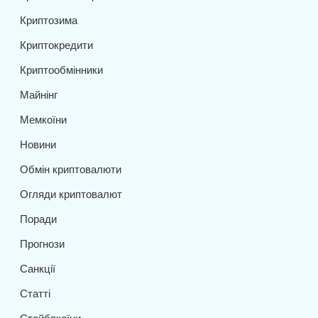
Криптозима
Криптокредити
Криптообмінники
Майнінг
Мемкоїни
Новини
Обмін криптовалюти
Огляди криптовалют
Поради
Прогнози
Санкції
Статті
Стейблкоїни