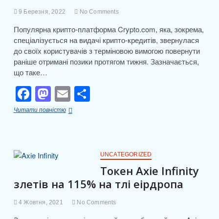
я
9 Березня, 2022
No Comments
Популярна крипто-платформа Crypto.com, яка, зокрема,
спеціалізується на видачі крипто-кредитів, звернулася
до своїх користувачів з терміновою вимогою повернути
раніше отримані позики протягом тижня. Зазначається,
що таке…
F
M
E
П
a
a
m
о
Crypto.com
Читати повністю
c
st
ail
ді
звернулася
до
e
o
л
користувачів
із
b
d
и
терміновою
UNCATEGORIZED
вимогою
o
o
т
Токен Axie Infinity
погасити
злетів на 115% на тлі еірдропа
o
n
свої
и
крипто-
k
с
кредити
4 Жовтня, 2021
No Comments