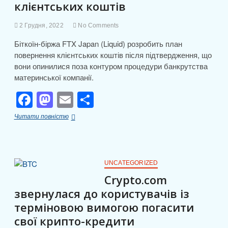
клієнтських коштів
k
с
я
2 Грудня, 2022
No Comments
Біткоїн-біржа FTX Japan (Liquid) розробить план
повернення клієнтських коштів після підтвердження, що
вони опинилися поза контуром процедури банкрутства
материнської компанії.
F
M
E
П
a
a
m
о
FTX
Читати повністю
c
st
ail
ді
Japan
представить
e
o
л
план
повернення
b
d
и
клієнтських
UNCATEGORIZED
коштів
o
o
т
Crypto.com
звернулася до користувачів із
o
n
и
терміновою вимогою погасити
k
с
свої крипто-кредити