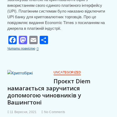
використанням свого єдиного платіжного інтерфейсу
(UPI). Платіжним системам було наказано відключити
UPI банку для криптовалютних торговців. Про це
повідомляє видання Economic Times з посиланням на
джерела в платіжній індустрії.
F
M
E
П
a
a
m
о
Центробанк
Читати повністю
c
st
ail
ді
Індії
блокує
e
o
л
платежі
на
b
d
и
криптобіржі
UNCATEGORIZED
через
o
o
т
Проєкт Diem
свою
намагається заручитися
o
n
платформу
и
UPI.
допомогою чиновників у
k
с
І
Вашингтоні
відмовляється
я
коментувати
ці
11 Вересня, 2021
No Comments
…