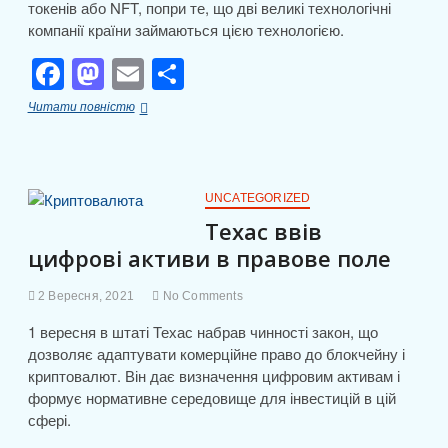
токенів або NFT, попри те, що дві великі технологічні
компанії країни займаються цією технологією.
F
M
E
П
a
a
m
о
Китайська
Читати повністю
c
st
ail
ді
влада
заявила
e
o
л
про
спекулятивний
b
d
и
характер
UNCATEGORIZED
NFT
o
o
т
Техас ввів
цифрові активи в правове поле
o
n
и
k
с
2 Вересня, 2021
No Comments
я
1 вересня в штаті Техас набрав чинності закон, що
дозволяє адаптувати комерційне право до блокчейну і
криптовалют. Він дає визначення цифровим активам і
формує нормативне середовище для інвестицій в цій
сфері.