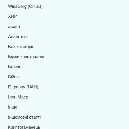
WissBorg (CHSB)
XRP
Zcash
Аналітика
Без категорії
Біржи криптовалют
Біткоін
Війна
Е-гривня (UAH)
Ілон Маск
Інше
Іншомовні статті
Криптогаманець