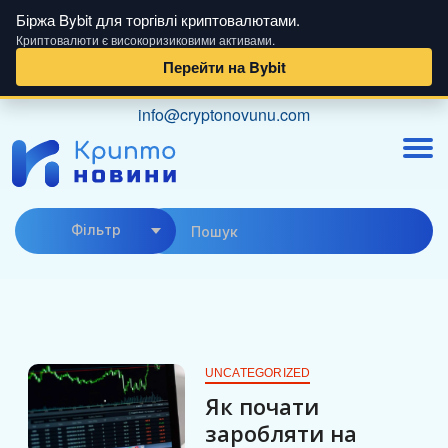
Біржа Bybit для торгівлі криптовалютами.
Криптовалюти є високоризиковими активами.
Перейти на Bybit
Skip
info@cryptonovunu.com
to
content
Фiльтр
UNCATEGORIZED
Як почати
заробляти на