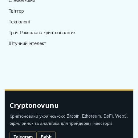
Твіттер
Технології
Трач Роксолана криптоаналітик
Штучний інтелект
Cryptonovunu
Криптоновини українською: Bitcoin, Ethereum, DeFi, Web3,
біржі, ринок та аналітика для трейдерів і інвесторів.
Telegram
Bybit