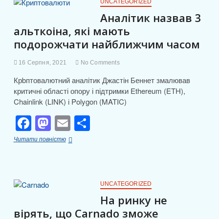
b
d
и
активів
UNCATEGORIZED
з
o
o
т
Аналітик назвав 3
DeFi-
альткоіна, які мають
o
n
сектора
и
подорожчати найближчим часом
k
с
я
16 Серпня, 2021
No Comments
Крbптовалютний аналітик Джастін Беннет змалював
критичні області опору і підтримки Ethereum (ETH),
Chainlink (LINK) і Polygon (MATIC)
F
M
E
П
a
a
m
о
Аналітик
Читати повністю
c
st
ail
ді
назвав
3
e
o
л
альткоіна,
які
b
d
и
мають
UNCATEGORIZED
подорожчати
o
o
т
На ринку не
найближчим
вірять, що Carnado зможе
o
n
часом
и