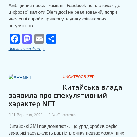
Амбіційний проєкт компанії Facebook по платежах до
цифрової валюти Diem досі не реалізований, попри
численні спроби привернути увагу фінансових
регуляторів.
F
M
E
П
a
a
m
о
Проєкт
Читати повністю
c
st
ail
ді
Diem
намагається
e
o
л
заручитися
допомогою
b
d
и
чиновників
UNCATEGORIZED
у
o
o
т
Китайська влада
Вашингтоні
заявила про спекулятивний
o
n
и
характер NFT
k
с
я
11 Вересня, 2021
No Comments
Китайські ЗМІ повідомляють, що уряд зробив серію
заяв, які засуджують вартість ринку невзаємозамінних