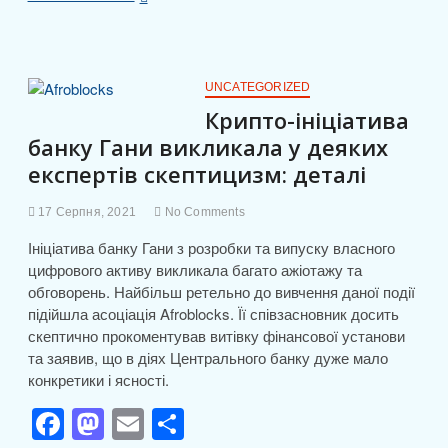
c
st
ail
ді
чоловіки
вдвічі
e
o
л
частіше
за
b
d
и
жінок
UNCATEGORIZED
інвестують
o
o
т
Крипто-ініціатива
в
банку Гани викликала у деяких
o
n
криптовалюти
и
експертів скептицизм: деталі
k
с
я
17 Серпня, 2021
No Comments
Ініціатива банку Гани з розробки та випуску власного
цифрового активу викликала багато ажіотажу та
обговорень. Найбільш ретельно до вивчення даної події
підійшла асоціація Afroblocks. Її співзасновник досить
скептично прокоментував витівку фінансової установи
та заявив, що в діях Центрального банку дуже мало
конкретики і ясності.
F
M
E
П