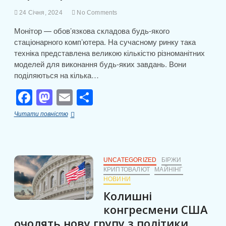
k
с
на
24 Січня, 2024
No Comments
крипто
я
ринку?
Монітор — обов’язкова складова будь-якого
стаціонарного комп’ютера. На сучасному ринку така
техніка представлена великою кількістю різноманітних
моделей для виконання будь-яких завдань. Вони
поділяються на кілька…
F
M
E
П
a
a
m
о
Комп’ютерний
Читати повністю
c
st
ail
ді
монітор:
гід
e
o
л
за
характеристиками
b
d
и
UNCATEGORIZED
БІРЖИ
КРИПТОВАЛЮТ
МАЙНІНГ
o
o
т
НОВИНИ
o
n
и
Колишні
k
с
конгресмени США
очолять нову групу з політики