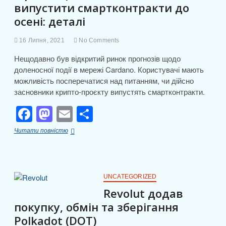
випустити смартконтракти до
k
с
осені: деталі
я
16 Липня, 2021
No Comments
Нещодавно був відкритий ринок прогнозів щодо
доленосної події в мережі Cardano. Користувачі мають
можливість посперечатися над питанням, чи дійсно
засновники крипто-проєкту випустять смартконтракти.
F
M
E
П
a
a
m
о
На
Читати повністю
c
st
ail
ді
ринку
не
e
o
л
вірять,
що
b
d
и
Carnado
UNCATEGORIZED
зможе
o
o
т
Revolut додав
випустити
покупку, обмін та зберігання
o
n
смартконтракти
и
до
Polkadot (DOT)
осені: