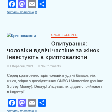
F
M
E
П
a
a
m
о
Техас
Читати повністю
c
st
ail
ді
ввів
цифрові
e
o
л
активи
в
b
d
и
правове
UNCATEGORIZED
поле
o
o
т
Опитування:
чоловіки вдвічі частіше за жінок
o
n
и
інвестують в криптовалюти
k
с
я
1 Вересня, 2021
No Comments
Серед криптоінвесторів чоловіків удвічі більше, ніж
жінок, згідно з дослідженням CNBC і Momentive (раніше
Survey Money). Decrypt з’ясував, як ці дані сприймають
в індустрії.
F
M
E
П
a
a
m
о
Опитування:
Читати повністю