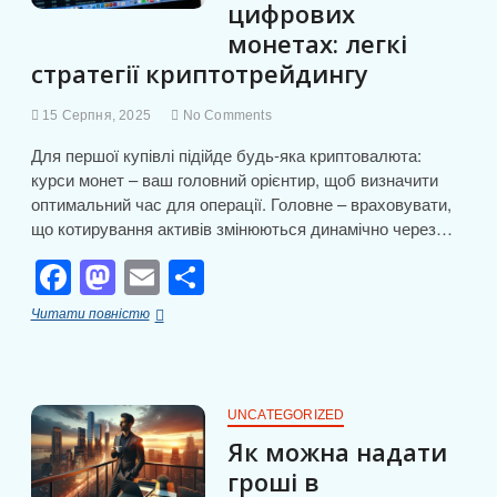
цифрових
монетах: легкі
стратегії криптотрейдингу
15 Серпня, 2025
No Comments
Для першої купівлі підійде будь-яка криптовалюта:
курси монет – ваш головний орієнтир, щоб визначити
оптимальний час для операції. Головне – враховувати,
що котирування активів змінюються динамічно через…
F
M
E
П
a
a
m
о
Як
Читати повністю
c
st
ail
ді
почати
заробляти
e
o
л
на
цифрових
b
d
и
монетах:
UNCATEGORIZED
легкі
o
o
т
Як можна надати
стратегії
o
n
криптотрейдингу
и
гроші в