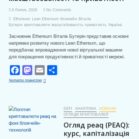
6 Липня, 2026
No Comments
Ethereum
Lean Ethereum
блокчейн
Віталік
Бутерін
криптовалюти
масштабованість
приватність
Україна
Засновник Ethereum Віталік Бутерін представив основні
напрямки розвитку нового Lean Ethereum, що
передбачає впровадження нової віртуальної машини
для покращення продуктивності й приватності мережі.
F
M
E
П
a
a
m
о
Vitalik
Читати повністю
c
st
ail
ді
Buterin
анонсує
e
o
л
ключові
пріоритети
b
d
и
розвитку
DEFI
АНАЛІТИКА
НОВИНИ
Lean
ОГЛЯДИ КРИПТОВАЛЮТ
o
o
т
Ethereum
Огляд peaq (PEAQ):
o
n
для
и
підвищення
курс, капіталізація
масштабованості