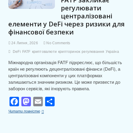
o
n
и
регулювати
k
с
централізовані
я
елементи у DeFi через ризики для
фінансової безпеки
24 Липня, 2026
No Comments
DeFi
FATF
криптовалюти
крипторинок
регулювання
Україна
Міжнародна організація FATF підкреслює, що більшість
країн не регулюють децентралізовані фінанси (DeFi), а
централізовані компоненти у цих платформах
залишаються значним ризиком. Це може призвести до
заборон сервісів, які ігнорують правила.
F
M
E
П
a
a
m
о
FATF
Читати повністю
c
st
ail
ді
закликає
регулювати
e
o
л
централізовані
елементи