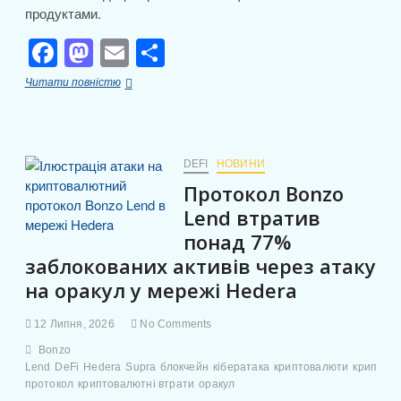
продуктами.
F
M
E
П
a
a
m
о
Robinhood
Читати повністю
c
st
ail
ді
Chain:
Ethereum
e
o
л
Layer-
2
b
d
и
мережа
DEFI
НОВИНИ
для
o
o
т
Протокол Bonzo
токенізованих
o
n
акцій
и
Lend втратив
та
понад 77%
k
с
криптопродуктів
заблокованих активів через атаку
я
на оракул у мережі Hedera
12 Липня, 2026
No Comments
Bonzo
Lend
DeFi
Hedera
Supra
блокчейн
кібератака
криптовалюти
криптов
протокол
криптовалютні втрати
оракул