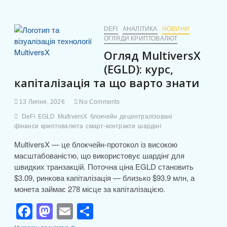
рекомендації
e
o
л
для
GPT-
b
d
и
5.6:
DEFI
АНАЛІТИКА
НОВИНИ
як
ОГЛЯДИ КРИПТОВАЛЮТ
o
o
т
це
Огляд MultiversX
o
n
вплине
и
на
(EGLD): курс,
k
с
користувачів
капіталізація та що варто знати
і
я
розробників
13 Липня, 2026
No Comments
DeFi
EGLD
MultiversX
блокчейн
децентралізовані
фінанси
криптовалюта
смарт-контракти
шардінг
MultiversX — це блокчейн-протокол із високою
масштабованістю, що використовує шардінг для
швидких транзакцій. Поточна ціна EGLD становить
$3.09, ринкова капіталізація — близько $93.9 млн, а
монета займає 278 місце за капіталізацією.
F
M
E
П