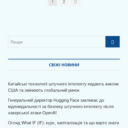
b
d
и
Пагінація
Page
Page
Next
1
2
та
o
o
т
page
записів
що
o
n
варто
и
знати
k
с
я
Пошук
СВІЖІ НОВИНИ
Китайські технології штучного інтелекту кидають виклик
США та змінюють глобальний ринок
Генеральний директор Hugging Face закликає до
відповідальності за безпеку штучного інтелекту після
хакерської атаки OpenAI
Огляд What IF (IF): курс, капіталізація та що варто знати