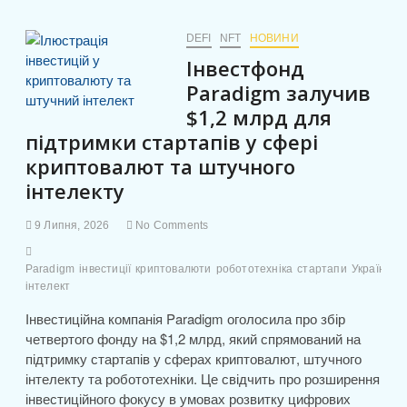
e
o
л
шкідливий
код
b
d
и
у
DEFI
NFT
НОВИНИ
npm-
o
o
т
Інвестфонд
пакет
o
n
Injective
и
Paradigm залучив
для
$1,2 млрд для
k
с
викрадення
підтримки стартапів у сфері
криптогаманців
я
криптовалют та штучного
інтелекту
9 Липня, 2026
No Comments
Paradigm
інвестиції
криптовалюти
робототехніка
стартапи
Україна
ш
інтелект
Інвестиційна компанія Paradigm оголосила про збір
четвертого фонду на $1,2 млрд, який спрямований на
підтримку стартапів у сферах криптовалют, штучного
інтелекту та робототехніки. Це свідчить про розширення
інвестиційного фокусу в умовах розвитку цифрових