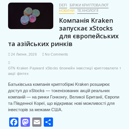
b
d
и
у
DEFI
БІРЖИ КРИПТОВАЛЮТ
DeFi
НОВИНИ
ТЕХНОЛОГІЇ
o
o
т
через
Компанія Kraken
o
n
ризики
и
для
запускає xStocks
k
с
фінансової
для європейських
безпеки
я
та азійських ринків
24 Липня, 2026
No Comments
GTN
Kraken
Payward
xStocks
блокчейн
інвестиції
криптовалюти
токен
акції
фінтех
Батьківська компанія криптобіржі Kraken розширює
доступ до xStocks — токенізованих акцій реальних
компаній — на ринки Гонконгу, Великої Британії, Європи
та Південної Кореї, що відкриває нові можливості для
інвесторів за межами США.
F
M
E
П