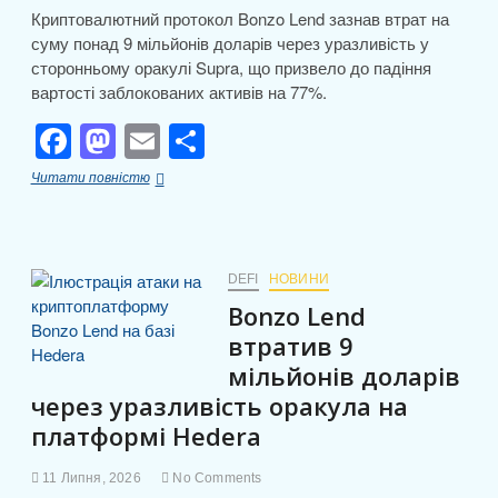
Криптовалютний протокол Bonzo Lend зазнав втрат на
суму понад 9 мільйонів доларів через уразливість у
сторонньому оракулі Supra, що призвело до падіння
вартості заблокованих активів на 77%.
F
M
E
П
a
a
m
о
Протокол
Читати повністю
c
st
ail
ді
Bonzo
Lend
e
o
л
втратив
понад
b
d
и
77%
DEFI
НОВИНИ
заблокованих
o
o
т
Bonzo Lend
активів
o
n
через
и
втратив 9
атаку
мільйонів доларів
k
с
на
через уразливість оракула на
оракул
я
у
платформі Hedera
мережі
Hedera
11 Липня, 2026
No Comments