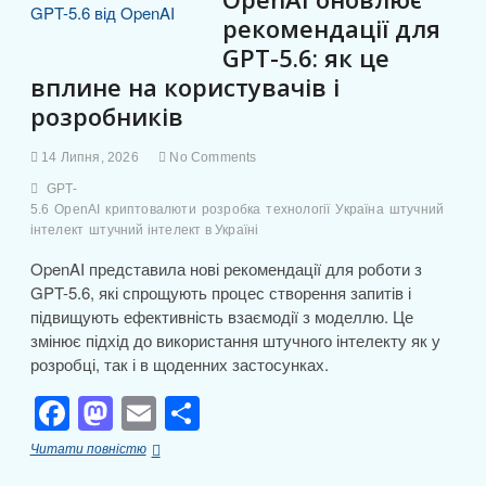
o
o
т
у
o
n
кредитуванні
и
рекомендації для
та
GPT-5.6: як це
k
с
ліквідності
вплине на користувачів і
я
розробників
14 Липня, 2026
No Comments
GPT-
5.6
OpenAI
криптовалюти
розробка
технології
Україна
штучний
інтелект
штучний інтелект в Україні
OpenAI представила нові рекомендації для роботи з
GPT-5.6, які спрощують процес створення запитів і
підвищують ефективність взаємодії з моделлю. Це
змінює підхід до використання штучного інтелекту як у
розробці, так і в щоденних застосунках.
F
M
E
П
a
a
m
о
OpenAI
Читати повністю
c
st
ail
ді
оновлює