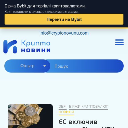
Біржа Bybit для торгівлі криптовалютами.
Криптовалюти є високоризиковими активами.
Перейти на Bybit
Skip
info@cryptonovunu.com
to
content
Фiльтр
DEFI
БІРЖИ КРИПТОВАЛЮТ
НОВИНИ
ЄС включив