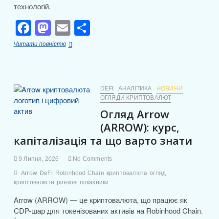
технологій.
F
M
E
П
a
a
m
о
Інвестфонд
Читати повністю
c
st
ail
ді
Paradigm
залучив
e
o
л
$1,2
млрд
b
d
и
для
DEFI
АНАЛІТИКА
НОВИНИ
підтримки
ОГЛЯДИ КРИПТОВАЛЮТ
o
o
т
стартапів
Огляд Arrow
o
n
у
и
сфері
(ARROW): курс,
k
с
криптовалют
капіталізація та що варто знати
та
я
штучного
інтелекту
9 Липня, 2026
No Comments
Arrow
DeFi
Robinhood Chain
криптовалюта
огляд
криптовалюти
ринкові показники
Arrow (ARROW) — це криптовалюта, що працює як
CDP-шар для токенізованих активів на Robinhood Chain.