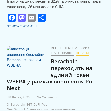
Її поточна ціна становить $2.97, а ринкова капіталізація
сягає понад 26 млн доларів США.
F
M
E
П
a
a
m
о
Огляд
Читати повністю
c
st
ail
ді
Arrow
(ARROW):
e
o
л
курс,
капіталізація
b
d
и
та
DEFI
ETHEREUM
БІРЖИ
що
КРИПТОВАЛЮТ
НОВИНИ
o
o
т
варто
Berachain
o
n
знати
и
переходить на
k
с
єдиний токен
я
WBERA у рамках оновлення PoL
Next
8 Липня, 2026
No Comments
Berachain
BGT
DeFi
PoL
Next
WBERA
блокчейн
криптовалюта
онлайн-