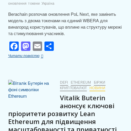
оновлення
токени
Україна
Berachain розпочав оновлення PoL Next, яке замінить
модель з двома токенами на єдиний WBERA для
винагород користувачів, що вплине на структуру мережі
та стимулювання учасників.
F
M
E
П
a
a
m
о
Berachain
Читати повністю
c
st
ail
ді
переходить
на
e
o
л
єдиний
токен
b
d
и
WBERA
DEFI
ETHEREUM
БІРЖИ
у
КРИПТОВАЛЮТ
НОВИНИ
o
o
т
рамках
Vitalik Buterin
o
n
оновлення
и
PoL
анонсує ключові
k
с
Next
пріоритети розвитку Lean
я
Ethereum для підвищення
масштабованості та приватності