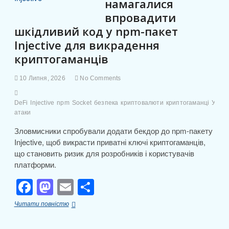
намагалися
k
с
до
впровадити
червневого
я
максимуму
шкідливий код у npm-пакет
Injective для викрадення
криптогаманців
10 Липня, 2026
No Comments
DeFi
Injective
npm
Socket
безпека
криптовалюти
криптогаманці
Украї
атаки
Зловмисники спробували додати бекдор до npm-пакету
Injective, щоб викрасти приватні ключі криптогаманців,
що становить ризик для розробників і користувачів
платформи.
F
M
E
П
a
a
m
о
Хакери
Читати повністю
c
st
ail
ді
намагалися
впровадити