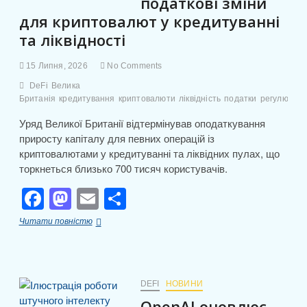
податкові зміни
k
с
для криптовалют у кредитуванні
я
та ліквідності
15 Липня, 2026
No Comments
DeFi
Велика
Британія
кредитування
криптовалюти
ліквідність
податки
регулюван
Уряд Великої Британії відтермінував оподаткування
приросту капіталу для певних операцій із
криптовалютами у кредитуванні та ліквідних пулах, що
торкнеться близько 700 тисяч користувачів.
F
M
E
П
a
a
m
о
Велика
Читати повністю
c
st
ail
ді
Британія
впроваджує
e
o
л
податкові
зміни
b
d
и
для
DEFI
НОВИНИ
криптовалют
OpenAI оновлює