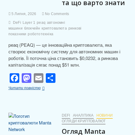
k
с
та що варто знати
та
я
приватності
5 Липня, 2026
No Comments
DeFi
Layer 1
peaq
автономні
машини
блокчейн
криптовалюта
ринкові
показники
робототехніка
peaq (PEAQ) — це інноваційна криптовалюта, яка
створює економічну систему для автономних машин і
роботів. Її поточна ціна становить $0,0232, а ринкова
капіталізація сягає понад $51 млн.
F
M
E
П
a
a
m
о
Огляд
Читати повністю
c
st
ail
ді
peaq
(PEAQ):
e
o
л
курс,
капіталізація
b
d
и
та
DEFI
АНАЛІТИКА
НОВИНИ
що
ОГЛЯДИ КРИПТОВАЛЮТ
o
o
т
варто
Огляд Manta
знати