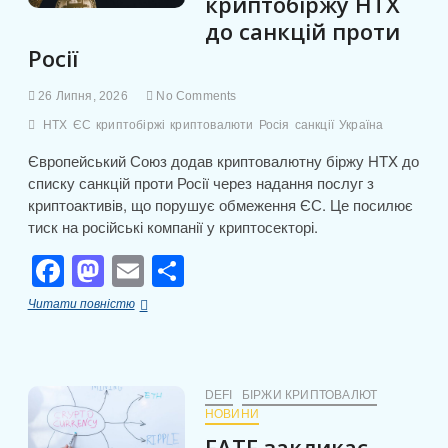
криптобіржу HTX
до санкцій проти
Росії
26 Липня, 2026
No Comments
HTX
ЄС
криптобіржі
криптовалюти
Росія
санкції
Україна
Європейський Союз додав криптовалютну біржу HTX до
списку санкцій проти Росії через надання послуг з
криптоактивів, що порушує обмеження ЄС. Це посилює
тиск на російські компанії у криптосекторі.
F
M
E
П
a
a
m
о
ЄС
Читати повністю
c
st
ail
ді
включив
криптобіржу
e
o
л
HTX
до
b
d
и
санкцій
DEFI
БІРЖИ КРИПТОВАЛЮТ
проти
НОВИНИ
o
o
т
Росії
FATF закликає