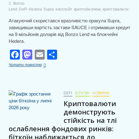
Bonzo
Lend
DeFi
Hedera
Supra
експлойт
криптобезпека
криптовалюти
орак
Атакуючий скористався вразливістю оракула Supra,
завищивши вартість застави SAUCE і отримавши кредит
на 9 мільйонів доларів від Bonzo Lend на блокчейні
Hedera.
F
M
E
П
a
a
m
о
Bonzo
Читати повністю
c
st
ail
ді
Lend
втратив
e
o
л
9
мільйонів
b
d
и
доларів
DEFI
БІТКОІН
НОВИНИ
через
o
o
т
Криптовалюти
уразливість
o
n
оракула
и
демонструють
на
стійкість на тлі
k
с
платформі
ослаблення фондових ринків:
Hedera
я
біткоїн наближається до