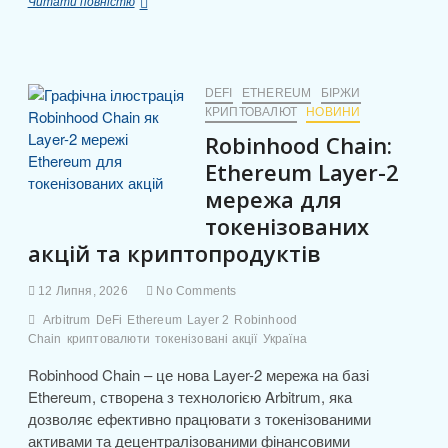
a
a
m
о
Огляд
Читати повністю
c
st
ail
ді
MultiversX
(EGLD):
e
o
л
курс,
капіталізація
b
d
и
та
DEFI
ETHEREUM
БІРЖИ
що
КРИПТОВАЛЮТ
НОВИНИ
o
o
т
варто
Robinhood Chain:
o
n
знати
и
Ethereum Layer-2
k
с
мережа для
я
токенізованих
акцій та криптопродуктів
12 Липня, 2026
No Comments
Arbitrum
DeFi
Ethereum
Layer 2
Robinhood
Chain
криптовалюти
токенізовані акції
Україна
Robinhood Chain – це нова Layer-2 мережа на базі
Ethereum, створена з технологією Arbitrum, яка
дозволяє ефективно працювати з токенізованими
активами та децентралізованими фінансовими