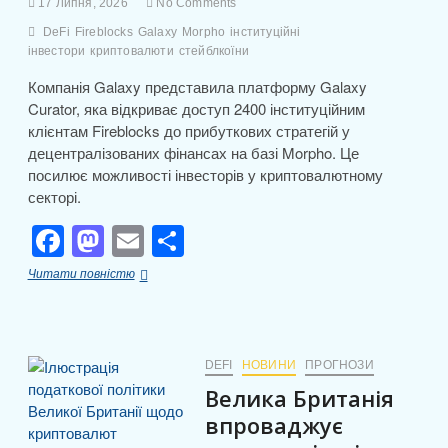
17 Липня, 2026
No Comments
DeFi
Fireblocks
Galaxy
Morpho
інституційні
інвестори
криптовалюти
стейблкоїни
Компанія Galaxy представила платформу Galaxy
Curator, яка відкриває доступ 2400 інституційним
клієнтам Fireblocks до прибуткових стратегій у
децентралізованих фінансах на базі Morpho. Це
посилює можливості інвесторів у криптовалютному
секторі.
F
M
E
П
a
a
m
о
Galaxy
Читати повністю
c
st
ail
ді
запускає
нові
e
o
л
DeFi-
скарбниці
b
d
и
для
DEFI
НОВИНИ
ПРОГНОЗИ
інституційного
o
o
т
Велика Британія
доходу
o
n
на
и
впроваджує
стейблкоїнах