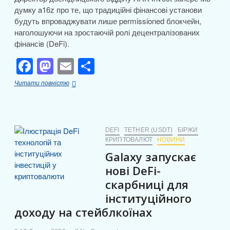
думку a16z про те, що традиційні фінансові установи
будуть впроваджувати лише permissioned блокчейн,
наголошуючи на зростаючій ролі децентралізованих
фінансів (DeFi).
F
M
E
П
a
a
m
о
ARK
Читати повністю
c
st
ail
ді
Invest
спростовує
e
o
л
твердження
a16z:
b
d
и
традиційні
DEFI
TETHER (USDT)
БІРЖИ
фінанси
КРИПТОВАЛЮТ
НОВИНИ
o
o
т
оберуть
Galaxy запускає
o
n
DeFi,
и
а
нові DeFi-
k
с
не
скарбниці для
permissioned
я
блокчейн
інституційного
доходу на стейблкоїнах