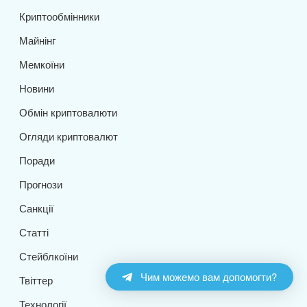
Криптообмінники
Майнінг
Мемкоїни
Новини
Обмін криптовалюти
Огляди криптовалют
Поради
Прогнози
Санкції
Статті
Стейблкоїни
Чим можемо вам допомогти?
Твіттер
Технології