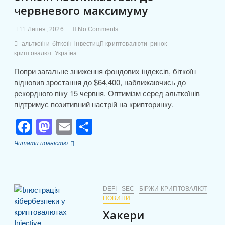
червневого максимуму
11 Липня, 2026
No Comments
альткоїни
біткоїн
інвестиції
криптовалюти
ринок
криптовалют
Україна
Попри загальне зниження фондових індексів, біткоїн
відновив зростання до $64,400, наближаючись до
рекордного піку 15 червня. Оптимізм серед альткоїнів
підтримує позитивний настрій на крипторинку.
F
M
E
П
a
a
m
о
Криптовалюти
Читати повністю
c
st
ail
ді
демонструють
стійкість
e
o
л
на
тлі
b
d
и
ослаблення
DEFI
SEC
БІРЖИ КРИПТОВАЛЮТ
фондових
НОВИНИ
o
o
т
ринків:
Хакери
o
n
біткоїн
и
наближається