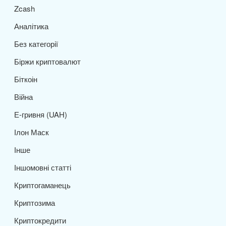
Zcash
Аналітика
Без категорії
Біржи криптовалют
Біткоін
Війна
Е-гривня (UAH)
Ілон Маск
Інше
Іншомовні статті
Криптогаманець
Криптозима
Криптокредити