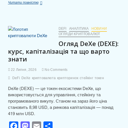
a
a
m
о
Компанія
Читати повністю
c
st
ail
ді
Kraken
запускає
e
o
л
xStocks
для
b
d
и
європейських
DEFI
АНАЛІТИКА
НОВИНИ
та
ОГЛЯДИ КРИПТОВАЛЮТ
o
o
т
азійських
Огляд DeXe (DEXE):
o
n
ринків
и
курс, капіталізація та що варто
k
с
знати
я
22 Липня, 2026
No Comments
DeFi
DeXe
криптовалюта
крипторинок
стейкінг
токен
DeXe (DEXE) — це токен екосистеми DeXe, що
використовується для управління, стейкінгу та
програмованого викупу. Станом на зараз його ціна
становить 8,98 USD, а ринкова капіталізація — понад
419 млн USD.
F
M
E
П