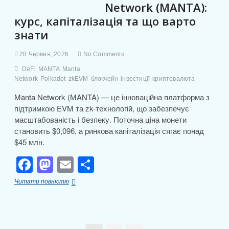
o
n
и
Network (MANTA):
k
с
курс, капіталізація та що варто
я
знати
28 Червня, 2026
No Comments
DeFi
MANTA
Manta
Network
Polkadot
zkEVM
блокчейн
інвестиції
криптовалюта
Manta Network (MANTA) — це інноваційна платформа з
підтримкою EVM та zk-технологій, що забезпечує
масштабованість і безпеку. Поточна ціна монети
становить $0,096, а ринкова капіталізація сягає понад
$45 млн.
F
M
E
П
a
a
m
о
Огляд
Читати повністю
c
st
ail
ді
Manta
Network
e
o
л
(MANTA):
курс,
капіталізація