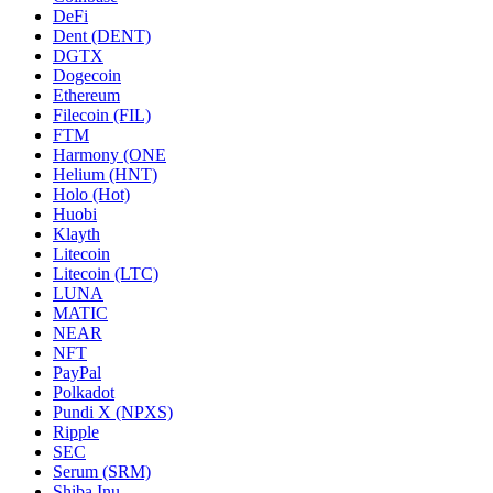
DeFi
Dent (DENT)
DGTX
Dogecoin
Ethereum
Filecoin (FIL)
FTM
Harmony (ONE
Helium (HNT)
Holo (Hot)
Huobi
Klayth
Litecoin
Litecoin (LTC)
LUNA
MATIC
NEAR
NFT
PayPal
Polkadot
Pundi X (NPXS)
Ripple
SEC
Serum (SRM)
Shiba Inu