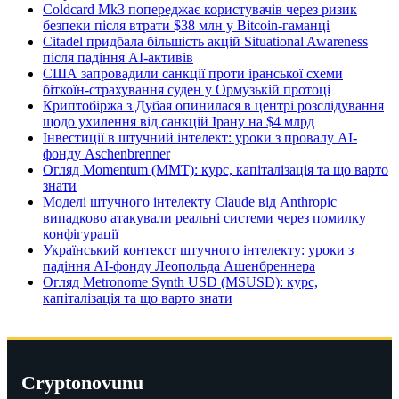
Coldcard Mk3 попереджає користувачів через ризик
безпеки після втрати $38 млн у Bitcoin-гаманці
Citadel придбала більшість акцій Situational Awareness
після падіння AI-активів
США запровадили санкції проти іранської схеми
біткоїн-страхування суден у Ормузькій протоці
Криптобіржа з Дубая опинилася в центрі розслідування
щодо ухилення від санкцій Ірану на $4 млрд
Інвестиції в штучний інтелект: уроки з провалу AI-
фонду Aschenbrenner
Огляд Momentum (MMT): курс, капіталізація та що варто
знати
Моделі штучного інтелекту Claude від Anthropic
випадково атакували реальні системи через помилку
конфігурації
Український контекст штучного інтелекту: уроки з
падіння AI-фонду Леопольда Ашенбреннера
Огляд Metronome Synth USD (MSUSD): курс,
капіталізація та що варто знати
Cryptonovunu