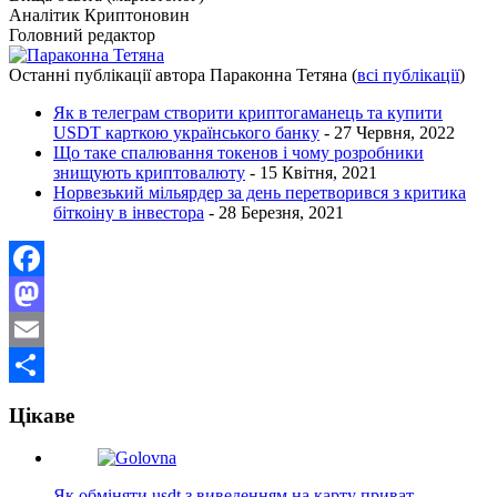
Аналітик Криптоновин
Головний редактор
Останні публікації автора Параконна Тетяна
(
всі публікації
)
Як в телеграм створити криптогаманець та купити
USDT карткою українського банку
- 27 Червня, 2022
Що таке спалювання токенов і чому розробники
знищують криптовалюту
- 15 Квітня, 2021
Норвезький мільярдер за день перетворився з критика
біткоіну в інвестора
- 28 Березня, 2021
Facebook
Mastodon
Email
Поділитися
Цікаве
Як обміняти usdt з виведенням на карту приват