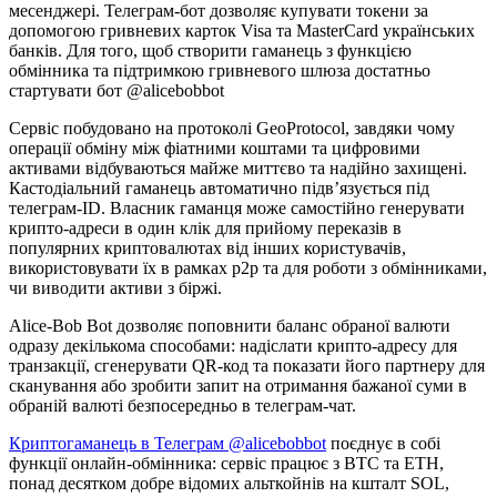
месенджері. Телеграм-бот дозволяє купувати токени за
допомогою гривневих карток Visa та MasterCard українських
банків. Для того, щоб створити гаманець з функцією
обмінника та підтримкою гривневого шлюза достатньо
стартувати бот @alicebobbot
Сервіс побудовано на протоколі GeoProtocol, завдяки чому
операції обміну між фіатними коштами та цифровими
активами відбуваються майже миттєво та надійно захищені.
Кастодіальний гаманець автоматично підв’язується під
телеграм-ID. Власник гаманця може самостійно генерувати
крипто-адреси в один клік для прийому переказів в
популярних криптовалютах від інших користувачів,
використовувати їх в рамках p2p та для роботи з обмінниками,
чи виводити активи з біржі.
Alice-Bob Bot дозволяє поповнити баланс обраної валюти
одразу декількома способами: надіслати крипто-адресу для
транзакції, сгенерувати QR-код та показати його партнеру для
сканування або зробити запит на отримання бажаної суми в
обраній валюті безпосередньо в телеграм-чат.
Криптогаманець в Телеграм @alicebobbot
поєднує в собі
функції онлайн-обмінника: сервіс працює з BTC та ETH,
понад десятком добре відомих альткойнів на кшталт SOL,