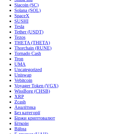
Siacoin (SC)
Solana (SOL)
SpaceX
SUSHI
Tesla
Tether (USDT)
Tezos
THETA (THETA)
Thorchain (RUNE)
Tornado Cash
Tron
UMA
Uncategorized
Uniswap
Vebitcoin
Voyager Token (VGX)
WissBorg (CHSB)
XRP
Zcash
Аналітика
Без категорії
Біржи криптовалют
Біткоін
Війна