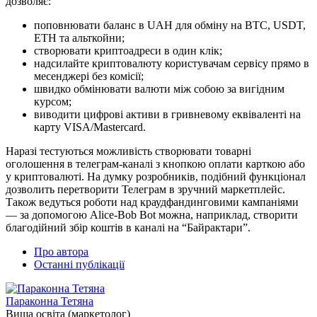
дозволяє:
поповнювати баланс в UAH для обміну на BTC, USDT,
ETH та альткойни;
створювати криптоадреси в один клік;
надсилайте криптовалюту користувачам сервісу прямо в
месенджері без комісії;
швидко обмінювати валюти між собою за вигідним
курсом;
виводити цифрові активи в гривневому еквіваленті на
карту VISA/Mastercard.
Наразі тестуються можливість створювати товарні
оголошення в телеграм-каналі з кнопкою оплати карткою або
у криптовалюті. На думку розробників, подібний функціонал
дозволить перетворити Телеграм в зручний маркетплейс.
Також ведуться роботи над краудфандинговими кампаніями
— за допомогою Alice-Bob Bot можна, наприклад, створити
благодійний збір коштів в каналі на “Байрактари”.
Про автора
Останні публікації
Параконна Тетяна
Вища освіта (маркетолог)