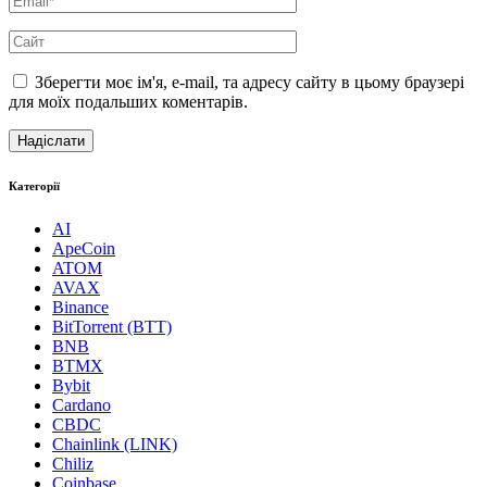
Зберегти моє ім'я, e-mail, та адресу сайту в цьому браузері
для моїх подальших коментарів.
Категорії
AI
ApeCoin
ATOM
AVAX
Binance
BitTorrent (BTT)
BNB
BTMX
Bybit
Cardano
CBDC
Chainlink (LINK)
Chiliz
Coinbase