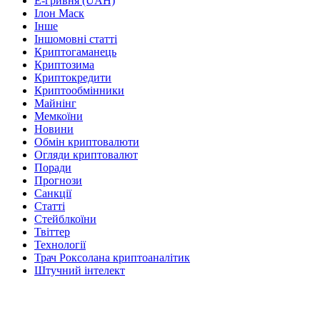
Е-гривня (UAH)
Ілон Маск
Інше
Іншомовні статті
Криптогаманець
Криптозима
Криптокредити
Криптообмінники
Майнінг
Мемкоїни
Новини
Обмін криптовалюти
Огляди криптовалют
Поради
Прогнози
Санкції
Статті
Стейблкоїни
Твіттер
Технології
Трач Роксолана криптоаналітик
Штучний інтелект