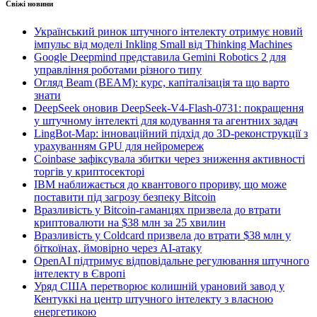
Свіжі новини
Український ринок штучного інтелекту отримує новий
імпульс від моделі Inkling Small від Thinking Machines
Google Deepmind представила Gemini Robotics 2 для
управління роботами різного типу
Огляд Beam (BEAM): курс, капіталізація та що варто
знати
DeepSeek оновив DeepSeek-V4-Flash-0731: покращення
у штучному інтелекті для кодування та агентних задач
LingBot-Map: інноваційний підхід до 3D-реконструкції з
урахуванням GPU для нейромереж
Coinbase зафіксувала збитки через зниження активності
торгів у криптосекторі
IBM наближається до квантового прориву, що може
поставити під загрозу безпеку Bitcoin
Вразливість у Bitcoin-гаманцях призвела до втрати
криптовалюти на $38 млн за 25 хвилин
Вразливість у Coldcard призвела до втрати $38 млн у
біткоїнах, ймовірно через AI-атаку
OpenAI підтримує відповідальне регулювання штучного
інтелекту в Європі
Уряд США перетворює колишній урановий завод у
Кентуккі на центр штучного інтелекту з власною
енергетикою