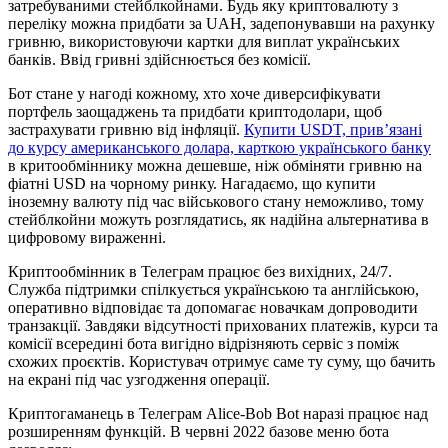
затребуваними стейблкойнами. Будь яку криптовалюту з
переліку можна придбати за UAH, задепонувавши на рахунку
гривню, використовуючи картки для виплат українських
банків. Ввід гривні здійснюється без комісії.
Бот стане у нагоді кожному, хто хоче диверсифікувати
портфель заощаджень та придбати криптодолари, щоб
застрахувати гривню від інфляції.
Купити USDT, прив’язані
до курсу американського долара, карткою українського банку
в критообміннику можна дешевше, ніж обміняти гривню на
фіатні USD на чорному ринку. Нагадаємо, що купити
іноземну валюту під час військового стану неможливо, тому
стейблкойни можуть розглядатись, як надійна альтернатива в
цифровому вираженні.
Криптообмінник в Телеграм працює без вихідних, 24/7.
Служба підтримки спілкується українською та англійською,
оперативно відповідає та допомагає новачкам допроводити
транзакції. Завдяки відсутності прихованих платежів, курси та
комісії всередині бота вигідно відрізняють сервіс з поміж
схожих проєктів. Користувач отримує саме ту суму, що бачить
на екрані під час узгодження операції.
Криптогаманець в Телеграм Alice-Bob Bot наразі працює над
розширенням функцій. В червні 2022 базове меню бота