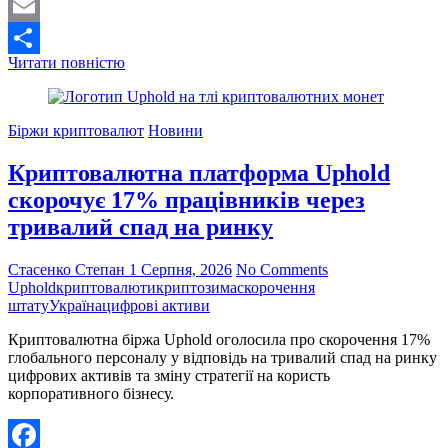
Mastodon
Email
Співзасновник
Читати повністю
Поділитися
Binance
підтримує
спрощення
Біржи криптовалют
Новини
криптоліцензій
у
Криптовалютна платформа Uphold
країнах
АСЕАН
скорочує 17% працівників через
тривалий спад на ринку
Стасенко Степан
1 Серпня, 2026
No Comments
Uphold
криптовалюти
криптозима
скорочення
штату
Україна
цифрові активи
Криптовалютна біржа Uphold оголосила про скорочення 17%
глобального персоналу у відповідь на тривалий спад на ринку
цифрових активів та зміну стратегії на користь
корпоративного бізнесу.