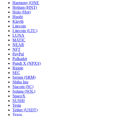
Harmony (ONE
Helium (HNT)
Holo (Hot)
Huobi
Klayth
Litecoin
Litecoin (LTC)
LUNA
MATIC
NEAR
NFT
PayPal
Polkadot
Pundi X (NPXS)
Ripple
SEC
Serum (SRM)
Shiba Inu
Siacoin (SC)
Solana (SOL)
SpaceX
SUSHI
Tesla
Tether (USDT)
Tezos