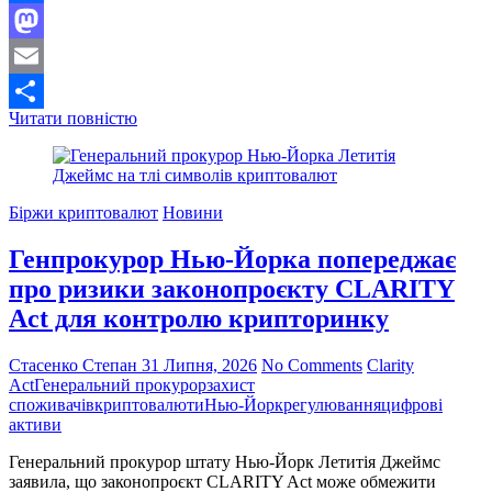
Facebook
Mastodon
Email
Криптовалютна
Читати повністю
Поділитися
платформа
Uphold
скорочує
17%
Біржи криптовалют
Новини
працівників
через
Генпрокурор Нью-Йорка попереджає
тривалий
спад
про ризики законопроєкту CLARITY
на
Act для контролю крипторинку
ринку
Стасенко Степан
31 Липня, 2026
No Comments
Clarity
Act
Генеральний прокурор
захист
споживачів
криптовалюти
Нью-Йорк
регулювання
цифрові
активи
Генеральний прокурор штату Нью-Йорк Летитія Джеймс
заявила, що законопроєкт CLARITY Act може обмежити