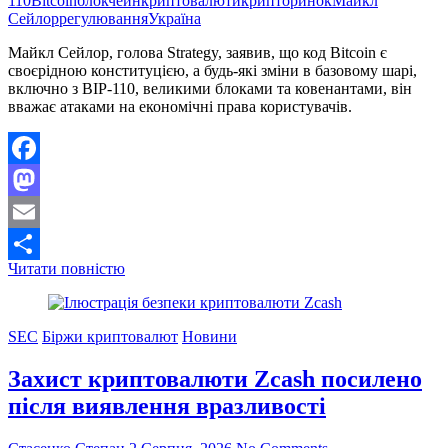
110
Bitcoin
блокчейн
криптовалюти
крипторинок
Майкл
Сейлор
регулювання
Україна
Майкл Сейлор, голова Strategy, заявив, що код Bitcoin є
своєрідною конституцією, а будь-які зміни в базовому шарі,
включно з BIP-110, великими блоками та ковенантами, він
вважає атаками на економічні права користувачів.
Facebook
Mastodon
Email
Майкл
Читати повністю
Поділитися
Сейлор
порівнює
код
SEC
Біржи криптовалют
Новини
Bitcoin
з
Захист криптовалюти Zcash посилено
конституцією
та
після виявлення вразливості
критикує
зміни
в