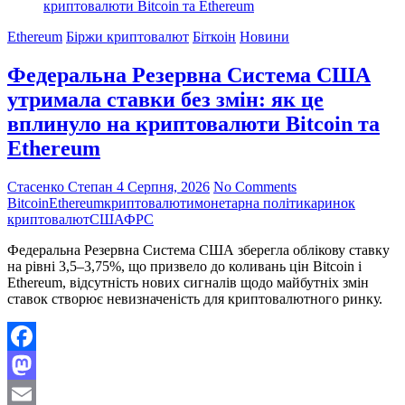
перпетуальних
ф’ючерсів
Ethereum
Біржи криптовалют
Біткоін
Новини
у
криптосфері:
Федеральна Резервна Система США
думка
експерта
утримала ставки без змін: як це
Bullish
вплинуло на криптовалюти Bitcoin та
Exchange
Ethereum
Стасенко Степан
4 Серпня, 2026
No Comments
Bitcoin
Ethereum
криптовалюти
монетарна політика
ринок
криптовалют
США
ФРС
Федеральна Резервна Система США зберегла облікову ставку
на рівні 3,5–3,75%, що призвело до коливань цін Bitcoin і
Ethereum, відсутність нових сигналів щодо майбутніх змін
ставок створює невизначеність для криптовалютного ринку.
Facebook
Mastodon