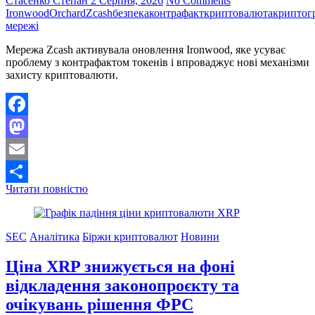
Стасенко Степан
2 Серпня, 2026
No Comments
базовому
Ironwood
Orchard
Zcash
безпека
контрафакт
криптовалюта
криптог
шарі
мережі
мережі
Мережа Zcash активувала оновлення Ironwood, яке усуває
проблему з контрафактом токенів і впроваджує нові механізми
захисту криптовалюти.
Facebook
Mastodon
Email
Захист
Читати повністю
Поділитися
криптовалюти
Zcash
посилено
SEC
Аналітика
Біржи криптовалют
Новини
після
виявлення
Ціна XRP знижується на фоні
вразливості
відкладення законопроєкту та
очікувань рішення ФРС