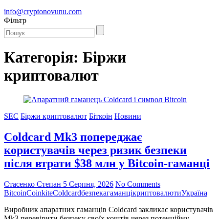
info@cryptonovunu.com
Фiльтр
Категорія:
Біржи
криптовалют
SEC
Біржи криптовалют
Біткоін
Новини
Coldcard Mk3 попереджає
користувачів через ризик безпеки
після втрати $38 млн у Bitcoin-гаманці
Стасенко Степан
5 Серпня, 2026
No Comments
Bitcoin
Coinkite
Coldcard
безпека
гаманці
криптовалюти
Україна
Виробник апаратних гаманців Coldcard закликає користувачів
Mk3 перевірити безпеку своїх коштів через потенційну