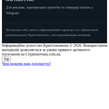
Для реклами, партнерських проєктів та співпраці пишіть у
Telegram.
Матеріали сайту мають інформаційний характер і не є фінансовою
рекомендацією. Криптовалюти є високоризиковими активами.
Інформаційне агентство Криптоновини © 2026. Використання
матеріалів дозволяється за умови прямого активного
посилання на Cryptonovunu.com.ua.
Top
Чим можемо вам допомогти?