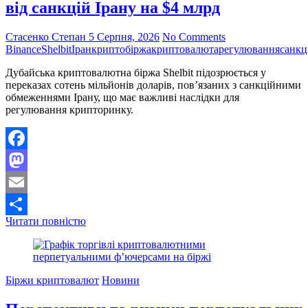
від санкцій Ірану на $4 млрд
Ормузькій
протоці
Стасенко Степан
5 Серпня, 2026
No Comments
Binance
Shelbit
Іран
криптобіржа
криптовалюта
регулювання
санкц
Дубайська криптовалютна біржа Shelbit підозрюється у
переказах сотень мільйонів доларів, пов’язаних з санкційними
обмеженнями Ірану, що має важливі наслідки для
регулювання крипторинку.
Facebook
Mastodon
Email
Криптобіржа
Читати повністю
Поділитися
з
Дубая
опинилася
в
Біржи криптовалют
Новини
центрі
розслідування
щодо