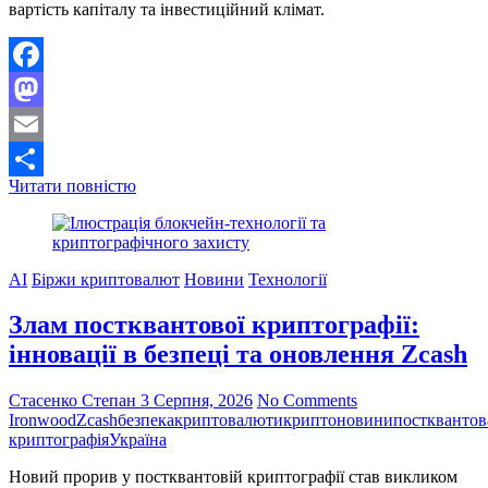
вартість капіталу та інвестиційний клімат.
Facebook
Mastodon
Email
Федеральна
Читати повністю
Поділитися
резервна
система
США
призупинила
AI
Біржи криптовалют
Новини
Технології
підвищення
ставок:
Злам постквантової криптографії:
що
це
інновації в безпеці та оновлення Zcash
означає
для
крипторинку
Стасенко Степан
3 Серпня, 2026
No Comments
Ironwood
Zcash
безпека
криптовалюти
криптоновини
постквантов
криптографія
Україна
Новий прорив у постквантовій криптографії став викликом