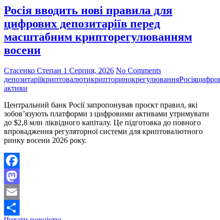
Росія вводить нові правила для
та
валютну
цифрових депозитаріїв перед
стабільність
масштабним крипторегулюванням
восени
Стасенко Степан
1 Серпня, 2026
No Comments
депозитарії
криптовалюти
крипторинок
регулювання
Росія
цифров
активи
Центральний банк Росії запропонував проєкт правил, які
зобов’язують платформи з цифровими активами утримувати
до $2,8 млн ліквідного капіталу. Це підготовка до повного
впровадження регуляторної системи для криптовалютного
ринку восени 2026 року.
Facebook
Mastodon
Email
Росія
Читати повністю