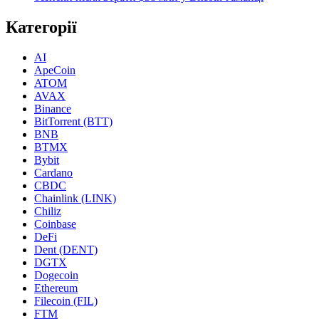
Категорії
AI
ApeCoin
ATOM
AVAX
Binance
BitTorrent (BTT)
BNB
BTMX
Bybit
Cardano
CBDC
Chainlink (LINK)
Chiliz
Coinbase
DeFi
Dent (DENT)
DGTX
Dogecoin
Ethereum
Filecoin (FIL)
FTM