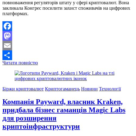
повноваження регуляторів штату у сфері криптовалют. Вона
закликала Конгрес посилити захист споживачів на цифрових
платформах.
Facebook
Mastodon
Email
Генпрокурор
Читати повністю
Поділитися
Нью-
Йорка
попереджає
про
Біржи криптовалют
Криптогаманець
Новини
Технології
ризики
законопроєкту
Компанія Payward, власник Kraken,
CLARITY
Act
придбала бізнес гаманців Magic Labs
для
для розширення
контролю
крипторинку
криптоінфраструктури