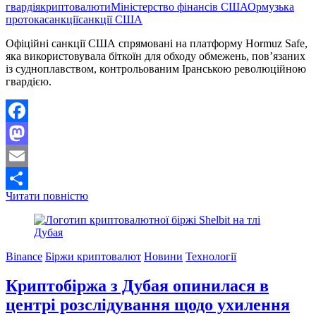
гвардія
криптовалюти
Міністерство фінансів США
Ормузька
протока
санкції
санкції США
Офіційні санкції США спрямовані на платформу Hormuz Safe,
яка використовувала біткоїн для обходу обмежень, пов’язаних
із судноплавством, контрольованим Іранською революційною
гвардією.
Facebook
Mastodon
Email
США
Читати повністю
Поділитися
запровадили
санкції
проти
іранської
Binance
Біржи криптовалют
Новини
Технології
схеми
біткоїн-
Криптобіржа з Дубая опинилася в
страхування
суден
центрі розслідування щодо ухилення
у