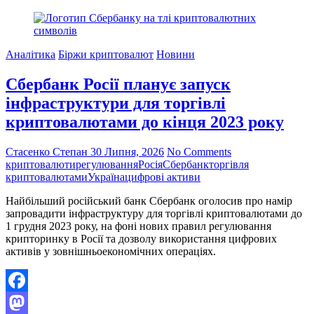
як
індикатор
загрози
квантових
Аналітика
Біржи криптовалют
Новини
обчислень:
експерти
Сбербанк Росії планує запуск
попереджають
про
інфраструктури для торгівлі
виклики
криптовалютами до кінця 2023 року
захисту
Стасенко Степан
30 Липня, 2026
No Comments
криптовалюти
регулювання
Росія
Сбербанк
торгівля
криптовалютами
Україна
цифрові активи
Найбільший російський банк Сбербанк оголосив про намір
запровадити інфраструктуру для торгівлі криптовалютами до
1 грудня 2023 року, на фоні нових правил регулювання
крипторинку в Росії та дозволу використання цифрових
активів у зовнішньоекономічних операціях.
Facebook