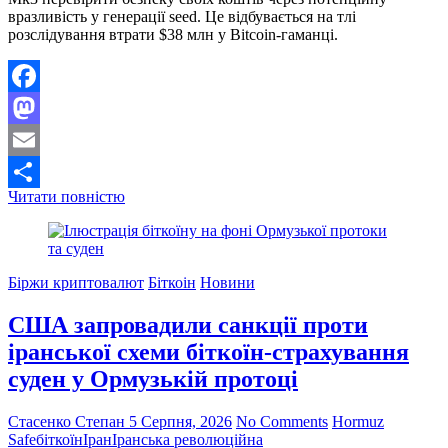
вразливість у генерації seed. Це відбувається на тлі
розслідування втрати $38 млн у Bitcoin-гаманці.
Facebook
Mastodon
Email
Coldcard
Читати повністю
Поділитися
Mk3
попереджає
користувачів
через
Біржи криптовалют
Біткоін
Новини
ризик
безпеки
США запровадили санкції проти
після
втрати
іранської схеми біткоїн-страхування
$38
суден у Ормузькій протоці
млн
у
Bitcoin-
Стасенко Степан
5 Серпня, 2026
No Comments
Hormuz
гаманці
Safe
біткоїн
Іран
Іранська революційна