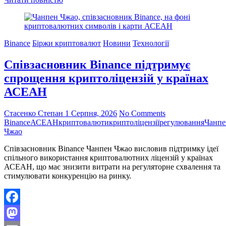
Поділитися
вводить
нові
правила
для
Binance
Біржи криптовалют
Новини
Технології
цифрових
депозитаріїв
Співзасновник Binance підтримує
перед
масштабним
спрощення криптоліцензій у країнах
крипторегулюванням
АСЕАН
восени
Стасенко Степан
1 Серпня, 2026
No Comments
Binance
АСЕАН
криптовалюти
криптоліцензії
регулювання
Чанпе
Чжао
Співзасновник Binance Чанпен Чжао висловив підтримку ідеї
спільного використання криптовалютних ліцензій у країнах
АСЕАН, що має знизити витрати на регуляторне схвалення та
стимулювати конкуренцію на ринку.
Facebook