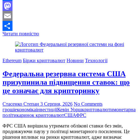
Facebook
Mastodon
Email
Ціни
Читати повністю
Поділитися
на
Bitcoin
під
тиском
Ethereum
Біржи криптовалют
Новини
Технології
через
зростання
Федеральна резервна система США
цін
на
призупинила підвищення ставок: що
нафту
це означає для крипторинку
та
розбіжності
у
Стасенко Степан
3 Серпня, 2026
No Comments
ФРС
гроші
економіка
інвестиції
Кевін Уорш
криптовалюти
монетарна
політика
ринок криптовалют
США
ФРС
ФРС США вирішила утримати облікові ставки без змін,
продовжуючи паузу у політиці монетарного посилення. Це
рішення впливає на ринки криптовалют, адже визначає