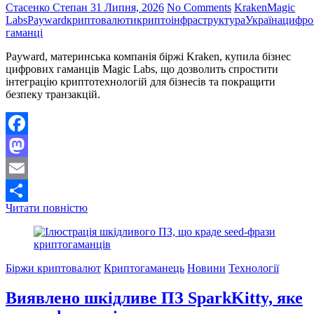
Стасенко Степан
31 Липня, 2026
No Comments
Kraken
Magic
Labs
Payward
криптовалюти
криптоінфраструктура
Україна
цифро
гаманці
Payward, материнська компанія біржі Kraken, купила бізнес
цифрових гаманців Magic Labs, що дозволить спростити
інтеграцію криптотехнологій для бізнесів та покращити
безпеку транзакцій.
Facebook
Mastodon
Email
Компанія
Читати повністю
Поділитися
Payward,
власник
Kraken,
придбала
Біржи криптовалют
Криптогаманець
Новини
Технології
бізнес
гаманців
Виявлено шкідливе ПЗ SparkKitty, яке
Magic
Labs