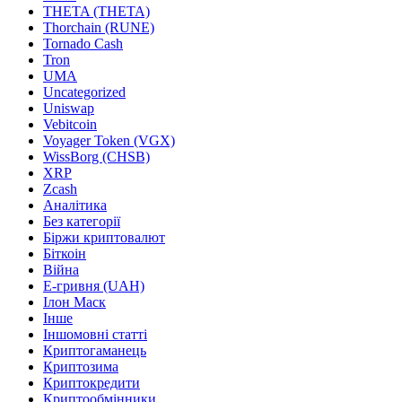
THETA (THETA)
Thorchain (RUNE)
Tornado Cash
Tron
UMA
Uncategorized
Uniswap
Vebitcoin
Voyager Token (VGX)
WissBorg (CHSB)
XRP
Zcash
Аналітика
Без категорії
Біржи криптовалют
Біткоін
Війна
Е-гривня (UAH)
Ілон Маск
Інше
Іншомовні статті
Криптогаманець
Криптозима
Криптокредити
Криптообмінники