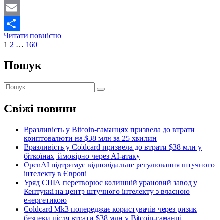
Mastodon
Email
Сбербанк
Читати повністю
Поділитися
Пагінація
Page
Page
Page
Next
Росії
1
2
…
160
page
планує
записів
запуск
Пошук
інфраструктури
для
Пошук
торгівлі
криптовалютами
до
Свіжі новини
кінця
2023
Вразливість у Bitcoin-гаманцях призвела до втрати
року
криптовалюти на $38 млн за 25 хвилин
Вразливість у Coldcard призвела до втрати $38 млн у
біткоїнах, ймовірно через AI-атаку
OpenAI підтримує відповідальне регулювання штучного
інтелекту в Європі
Уряд США перетворює колишній урановий завод у
Кентуккі на центр штучного інтелекту з власною
енергетикою
Coldcard Mk3 попереджає користувачів через ризик
безпеки після втрати $38 млн у Bitcoin-гаманці