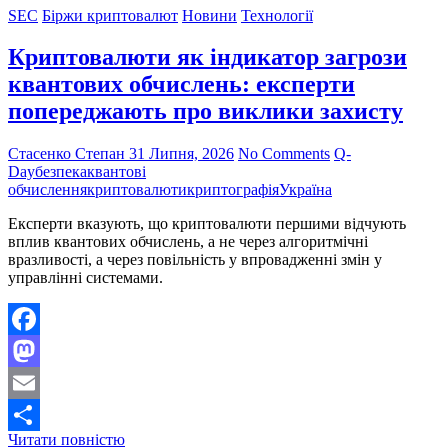
яке
SEC
Біржи криптовалют
Новини
Технології
краде
фрази
Криптовалюти як індикатор загрози
відновлення
криптогаманців
квантових обчислень: експерти
у
попереджають про виклики захисту
мобільних
додатках
Стасенко Степан
31 Липня, 2026
No Comments
Q-
Day
безпека
квантові
обчислення
криптовалюти
криптографія
Україна
Експерти вказують, що криптовалюти першими відчують
вплив квантових обчислень, а не через алгоритмічні
вразливості, а через повільність у впровадженні змін у
управлінні системами.
Facebook
Mastodon
Email
Криптовалюти
Читати повністю
Поділитися