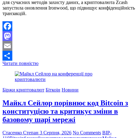
для сучасних методів захисту даних, а криптовалюта Zcash
запустила оновлення Ironwood, що підвищує конфіденційність
транзакцій.
Facebook
Mastodon
Email
Злам
Читати повністю
Поділитися
постквантової
криптографії:
інновації
в
Біржи криптовалют
Біткоін
Новини
безпеці
та
Майкл Сейлор порівнює код Bitcoin з
оновлення
Zcash
конституцією та критикує зміни в
базовому шарі мережі
Стасенко Степан
3 Серпня, 2026
No Comments
BIP-