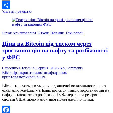
Email
Федеральна
Читати повністю
Поділитися
Резервна
Система
США
утримала
Біржи криптовалют
Біткоін
Новини
Технології
ставки
без
Ціни на Bitcoin під тиском через
змін:
як
зростання цін на нафту та розбіжності
це
у ФРС
вплинуло
на
криптовалюти
Стасенко Степан
4 Серпня, 2026
No Comments
Bitcoin
Bitcoin
Іран
криптовалюти
нафта
ринок
та
криптовалют
Україна
ФРС
Ethereum
Bitcoin торгується в умовах підвищеної волатильності через
ескалацію конфлікту в Ірані, що спричинило зростання цін на
нафту, а також через розбіжності у Федеральній резервній
системі США щодо майбутньої монетарної політики.