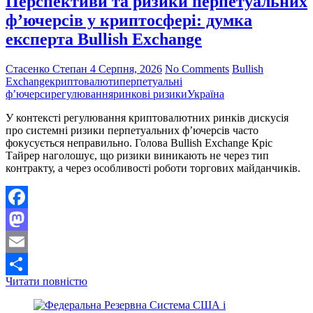
Перспективи та ризики перпетуальних
ухилення
ф’ючерсів у криптосфері: думка
від
експерта Bullish Exchange
санкцій
Ірану
на
Стасенко Степан
4 Серпня, 2026
No Comments
Bullish
$4
Exchange
криптовалюти
перпетуальні
млрд
ф’ючерси
регулювання
ринкові ризики
Україна
У контексті регулювання криптовалютних ринків дискусія
про системні ризики перпетуальних ф’ючерсів часто
фокусується неправильно. Голова Bullish Exchange Кріс
Тайрер наголошує, що ризики виникають не через тип
контракту, а через особливості роботи торгових майданчиків.
Facebook
Mastodon
Email
Перспективи
Читати повністю
Поділитися
та
ризики