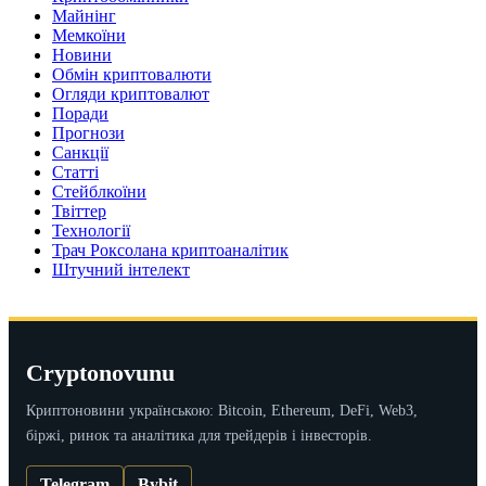
Майнінг
Мемкоїни
Новини
Обмін криптовалюти
Огляди криптовалют
Поради
Прогнози
Санкції
Статті
Стейблкоїни
Твіттер
Технології
Трач Роксолана криптоаналітик
Штучний інтелект
Cryptonovunu
Криптоновини українською: Bitcoin, Ethereum, DeFi, Web3,
біржі, ринок та аналітика для трейдерів і інвесторів.
Telegram
Bybit