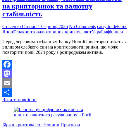
очікувань
на крипторинок та валютну
рішення
стабільність
ФРС
Стасенко Степан
1 Серпня, 2026
No Comments
carry-trade
Банк
Японії
єна
криптовалюти
ринок криптовалют
Україна
фінанси
Перед черговим засіданням Банку Японії інвестори стежать за
впливом слабкого єни на криптовалютні ринки, що може
повторити події 2024 року з розпродажем активів.
Facebook
Mastodon
Email
Як
Читати повністю
Поділитися
рішення
Банку
Японії
впливають
Біржи криптовалют
Новини
Прогнози
на
крипторинок