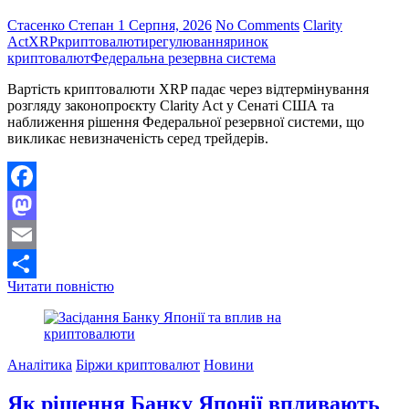
Стасенко Степан
1 Серпня, 2026
No Comments
Clarity
Act
XRP
криптовалюти
регулювання
ринок
криптовалют
Федеральна резервна система
Вартість криптовалюти XRP падає через відтермінування
розгляду законопроєкту Clarity Act у Сенаті США та
наближення рішення Федеральної резервної системи, що
викликає невизначеність серед трейдерів.
Facebook
Mastodon
Email
Ціна
Читати повністю
Поділитися
XRP
знижується
на
фоні
Аналітика
Біржи криптовалют
Новини
відкладення
законопроєкту
Як рішення Банку Японії впливають
та