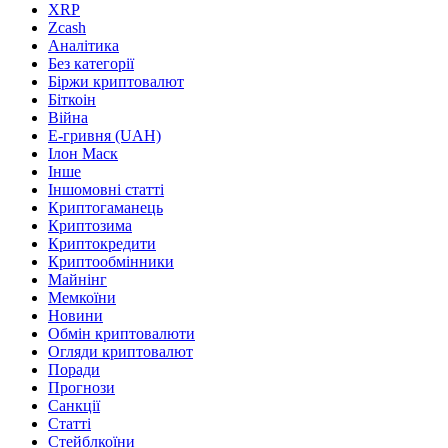
XRP
Zcash
Аналітика
Без категорії
Біржи криптовалют
Біткоін
Війна
Е-гривня (UAH)
Ілон Маск
Інше
Іншомовні статті
Криптогаманець
Криптозима
Криптокредити
Криптообмінники
Майнінг
Мемкоїни
Новини
Обмін криптовалюти
Огляди криптовалют
Поради
Прогнози
Санкції
Статті
Стейблкоїни