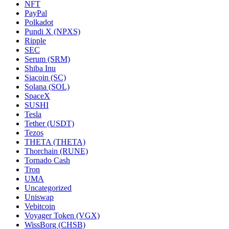
NFT
PayPal
Polkadot
Pundi X (NPXS)
Ripple
SEC
Serum (SRM)
Shiba Inu
Siacoin (SC)
Solana (SOL)
SpaceX
SUSHI
Tesla
Tether (USDT)
Tezos
THETA (THETA)
Thorchain (RUNE)
Tornado Cash
Tron
UMA
Uncategorized
Uniswap
Vebitcoin
Voyager Token (VGX)
WissBorg (CHSB)