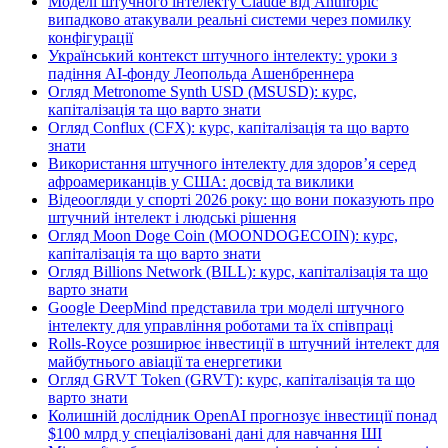
Моделі штучного інтелекту Claude від Anthropic
випадково атакували реальні системи через помилку
конфігурації
Український контекст штучного інтелекту: уроки з
падіння AI-фонду Леопольда Ашенбреннера
Огляд Metronome Synth USD (MSUSD): курс,
капіталізація та що варто знати
Огляд Conflux (CFX): курс, капіталізація та що варто
знати
Використання штучного інтелекту для здоров’я серед
афроамериканців у США: досвід та виклики
Відеоогляди у спорті 2026 року: що вони показують про
штучний інтелект і людські рішення
Огляд Moon Doge Coin (MOONDOGECOIN): курс,
капіталізація та що варто знати
Огляд Billions Network (BILL): курс, капіталізація та що
варто знати
Google DeepMind представила три моделі штучного
інтелекту для управління роботами та їх співпраці
Rolls-Royce розширює інвестиції в штучний інтелект для
майбутнього авіації та енергетики
Огляд GRVT Token (GRVT): курс, капіталізація та що
варто знати
Колишній дослідник OpenAI прогнозує інвестиції понад
$100 млрд у спеціалізовані дані для навчання ШІ