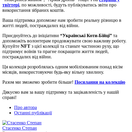
твіттері
, по можливості, будуть публікуватись звіти про
використання зібраних коштів.
Ваша підтримка допоможе нам зробити реальну різницю в
житті людей, постраждалих від війни.
Приєднуйтесь до ініціативи
“Українські Коти-Бійці”
та
допоможіть волонтерам продовжувати свою важливу роботу.
Купуйте
NFT
з цієї колекції та станьте частиною руху, що
підтримує воїнів та прагне покращити життя людей,
постраждалих від війни.
Ця колекція розроблялась одним мобілізованим понад вісім
місяців, використовуючи будь-яку вільну хвилину.
Разом ми зможемо зробити більше!
Посилання на колекцію
Дякуємо вам за вашу підтримку та зацікавленість у нашій
справі!
Про автора
Останні публікації
Стасенко Степан