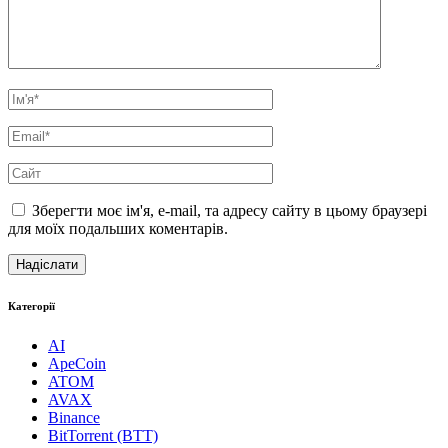
Зберегти моє ім'я, e-mail, та адресу сайту в цьому браузері
для моїх подальших коментарів.
Категорії
AI
ApeCoin
ATOM
AVAX
Binance
BitTorrent (BTT)