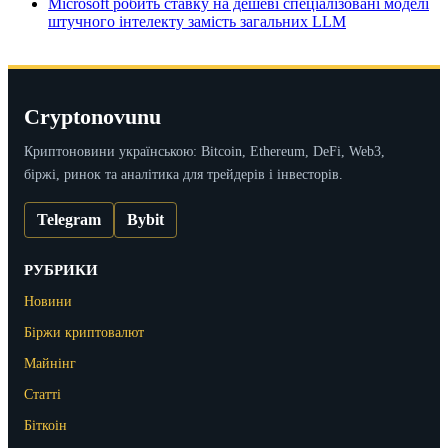
Microsoft робить ставку на дешеві спеціалізовані моделі
штучного інтелекту замість загальних LLM
Cryptonovunu
Криптоновини українською: Bitcoin, Ethereum, DeFi, Web3,
біржі, ринок та аналітика для трейдерів і інвесторів.
Telegram
Bybit
РУБРИКИ
Новини
Біржи криптовалют
Майнінг
Статті
Біткоін