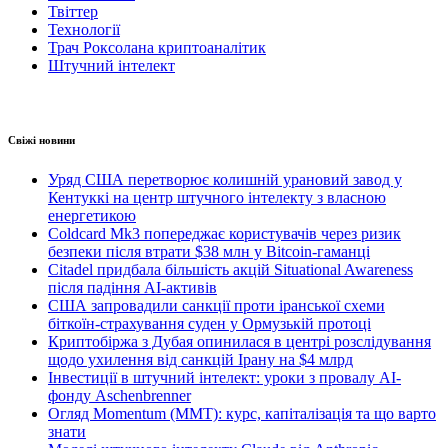
Твіттер
Технології
Трач Роксолана криптоаналітик
Штучний інтелект
Свіжі новини
Уряд США перетворює колишній урановий завод у
Кентуккі на центр штучного інтелекту з власною
енергетикою
Coldcard Mk3 попереджає користувачів через ризик
безпеки після втрати $38 млн у Bitcoin-гаманці
Citadel придбала більшість акцій Situational Awareness
після падіння AI-активів
США запровадили санкції проти іранської схеми
біткоїн-страхування суден у Ормузькій протоці
Криптобіржа з Дубая опинилася в центрі розслідування
щодо ухилення від санкцій Ірану на $4 млрд
Інвестиції в штучний інтелект: уроки з провалу AI-
фонду Aschenbrenner
Огляд Momentum (MMT): курс, капіталізація та що варто
знати