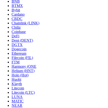
BNB
BTMX
Bybit
Cardano
CBDC
Chainlink (LINK)
Chiliz
Coinbase
DeFi
Dent (DENT)
DGTX
Dogecoin
Ethereum
Filecoin (FIL)
FTM
Harmony (ONE
Helium (HNT)
Holo (Hot)
Huobi
Klayth
Litecoin
Litecoin (LTC)
LUNA
MATIC
NEAR