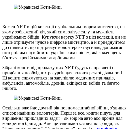
Кожен
NFT
в цій колекції є унікальним твором мистецтва, на
якому зображений кіт, який символізує силу та мужність
українських бійців. Купуючи картку
NFT
з цієї колекції, ви не
лише отримуєте чудове цифрове мистецтво, а й приєднуйтеся
до спільноти, що підтримує волонтерські зусилля, допомагає
потерпілим від війни та українським воїнам, які кожен день
б’ються з російськими загарбниками.
Зібрані кошти від продажу цих
NFT
будуть направлені на
придбання необхідних ресурсів для волонтерської діяльності.
Ці кошти спрямуються на закупівлю медичних приладів,
амбулансів, автомобілів, дронів, екіпіровки воїнів та багато
іншого.
Оскільки вже йде другий рік повномасштабної війни, з’явився
список надійних волонтерів. Перш за все, кошти підуть для
вирішення прикладних задач – як збір на авто або дронів для
конкретної бригади. Але ще залишаються великі фонди, як
“Повернись живим”, “Армія дронів” тощо. І на
сторінці у