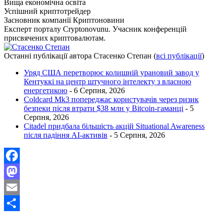
Вища економічна освіта
Успішний криптотрейдер
Засновник компанії Криптоновини
Експерт порталу Cryptonovunu. Учасник конференцій
присвячених криптовалютам.
Останні публікації автора Стасенко Степан
(
всі публікації
)
Уряд США перетворює колишній урановий завод у
Кентуккі на центр штучного інтелекту з власною
енергетикою
- 6 Серпня, 2026
Coldcard Mk3 попереджає користувачів через ризик
безпеки після втрати $38 млн у Bitcoin-гаманці
- 5
Серпня, 2026
Citadel придбала більшість акцій Situational Awareness
після падіння AI-активів
- 5 Серпня, 2026
Facebook
Mastodon
Email
Поділитися