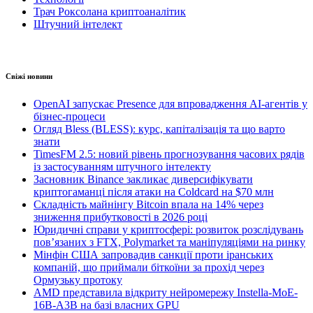
Трач Роксолана криптоаналітик
Штучний інтелект
Свіжі новини
OpenAI запускає Presence для впровадження AI-агентів у
бізнес-процеси
Огляд Bless (BLESS): курс, капіталізація та що варто
знати
TimesFM 2.5: новий рівень прогнозування часових рядів
із застосуванням штучного інтелекту
Засновник Binance закликає диверсифікувати
криптогаманці після атаки на Coldcard на $70 млн
Складність майнінгу Bitcoin впала на 14% через
зниження прибутковості в 2026 році
Юридичні справи у криптосфері: розвиток розслідувань
пов’язаних з FTX, Polymarket та маніпуляціями на ринку
Мінфін США запровадив санкції проти іранських
компаній, що приймали біткоїни за прохід через
Ормузьку протоку
AMD представила відкриту нейромережу Instella-MoE-
16B-A3B на базі власних GPU