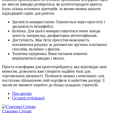
ви змогли швидко розібратися, як купити/продати крипту.
Існує кілька основних критеріїв, за якими можна шукати
підходящий сервіс для роботи:
Зручність використання. Оцінюється через простоту і
зрозумілість інтерфейсу.
Безпека. Для цього використовуються певні заходи
захисту, наприклад, двофакторна автентифікація.
Доступність. Має бути присутня можливість
поповнення рахунку за допомогою зручних платіжних
способів, включно з фіатом.
Технічна підтримка. Ваші питання повинні
вирішуватися швидко і якісно.
Проста платформа для криптотрейдингу, яка відповідає цим
вимогам, дозволить вам створити надійну базу для
торговельної діяльності. Починати можна з невеликих сум,
поступово збільшуючи свій портфель із набуттям досвіду. З
часом ви зможете перейти до більш складних стратегій.
Про автора
Останні публікації
Стасенко Степан