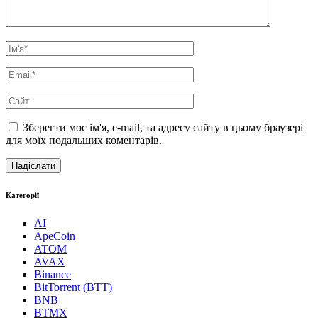
Зберегти моє ім'я, e-mail, та адресу сайту в цьому браузері
для моїх подальших коментарів.
Категорії
AI
ApeCoin
ATOM
AVAX
Binance
BitTorrent (BTT)
BNB
BTMX