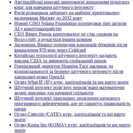
Австралійські книгарі занепокоєні знищенням рідкісних
книг для навчання штучного інтелекту
Росія розширила заборону на майнінг криптовалют,
включивши Москву до 2032 року
Новий CISO Solana Foundation попереджає про загрози
AI у криптошахрайстві
CEO Bitget: Ринок криптовалют не стає схожим на
Волл-стріт, а рухається іншим шляхом
Засновник Binance попередив власників біткоїнів після
викрадення $70 млн через Coldcard
Китайські технології штучного інтелекту кидають
виклик США та змінюють глобальний ринок
Генеральний директор Hugging Face закликає до
відповідальності за безпеку штучного інтелекту після
хакерської атаки OpenAI
Огляд What IF (IF): курс, капіталізація та що варто знати
Штучний інтелект розв’язує нерозв’язані математичні
задачі: виклики для наукової спільноти
Штучний інтелект прискорює оновлення наукового
програмного забезпечення, але не гарантує правильність
науки
Огляд Catecoin (CATE): курс, капіталізація та що варто
знати
Огляд Koma Inu (KOMA): курс, капіталізація та що варто
знати