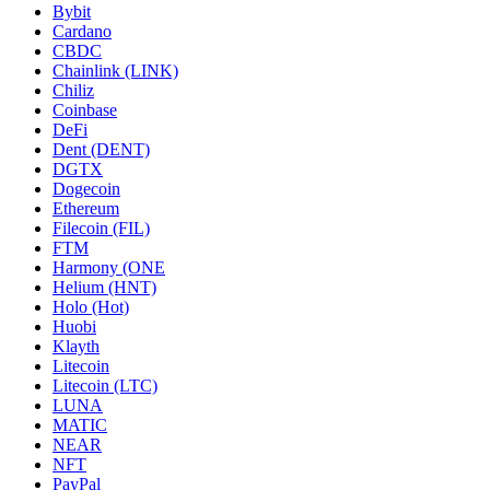
Bybit
Cardano
CBDC
Chainlink (LINK)
Chiliz
Coinbase
DeFi
Dent (DENT)
DGTX
Dogecoin
Ethereum
Filecoin (FIL)
FTM
Harmony (ONE
Helium (HNT)
Holo (Hot)
Huobi
Klayth
Litecoin
Litecoin (LTC)
LUNA
MATIC
NEAR
NFT
PayPal