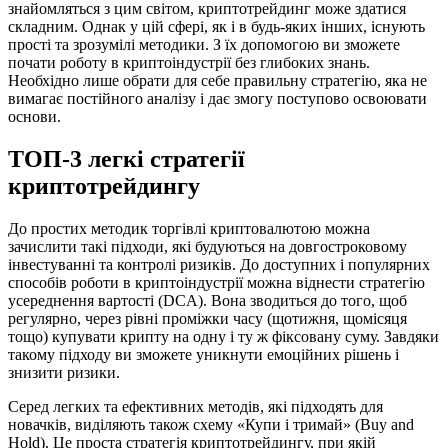
знайомляться з цим світом, криптотрейдинг може здатися
складним. Однак у цій сфері, як і в будь-яких інших, існують
прості та зрозумілі методики. З їх допомогою ви зможете
почати роботу в криптоіндустрії без глибоких знань.
Необхідно лише обрати для себе правильну стратегію, яка не
вимагає постійного аналізу і дає змогу поступово освоювати
основи.
ТОП-3 легкі стратегії
криптотрейдингу
До простих методик торгівлі криптовалютою можна
зачислити такі підходи, які будуються на довгостроковому
інвестуванні та контролі ризиків. До доступних і популярних
способів роботи в криптоіндустрії можна віднести стратегію
усереднення вартості (DCA). Вона зводиться до того, щоб
регулярно, через рівні проміжки часу (щотижня, щомісяця
тощо) купувати крипту на одну і ту ж фіксовану суму. Завдяки
такому підходу ви зможете уникнути емоційних рішень і
знизити ризики.
Серед легких та ефективних методів, які підходять для
новачків, виділяють також схему «Купи і тримай» (Buy and
Hold). Це проста стратегія криптотрейдингу, при якій