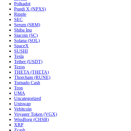
Polkadot
Pundi X (NPXS)
Ripple
SEC
Serum (SRM)
Shiba Inu
Siacoin (SC)
Solana (SOL)
SpaceX
SUSHI
Tesla
Tether (USDT)
Tezos
THETA (THETA)
Thorchain (RUNE)
Tornado Cash
Tron
UMA
Uncategorized
Uniswap
Vebitcoin
Voyager Token (VGX)
WissBorg (CHSB)
XRP
Zcash