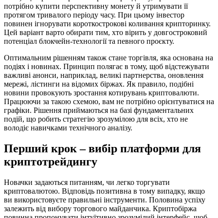
потрібно купити перспективну монету й утримувати її
протягом тривалого періоду часу. При цьому інвестор
повинен ігнорувати короткострокові коливання крипторинку.
Цей варіант варто обирати тим, хто вірить у довгостроковий
потенціал блокчейн-технології та певного проєкту.
Оптимальним рішенням також стане торгівля, яка основана на
подіях і новинах. Принцип полягає в тому, щоб відстежувати
важливі анонси, наприклад, великі партнерства, оновлення
мережі, лістинги на відомих біржах. Як правило, подібні
новини провокують зростання котирувань криптовалюти.
Працюючи за такою схемою, вам не потрібно орієнтуватися на
графіки. Рішення приймаються на базі фундаментальних
подій, що робить стратегію зрозумілою для всіх, хто не
володіє навичками технічного аналізу.
Перший крок – вибір платформи для
криптотрейдингу
Новачки задаються питанням, чи легко торгувати
криптовалютою. Відповідь позитивна в тому випадку, якщо
ви використовуєте правильні інструменти. Половина успіху
залежить від вибору торгового майданчика. Криптобіржа
повинна пропонувати інтуїтивно зрозумілий інтерфейс, щоб