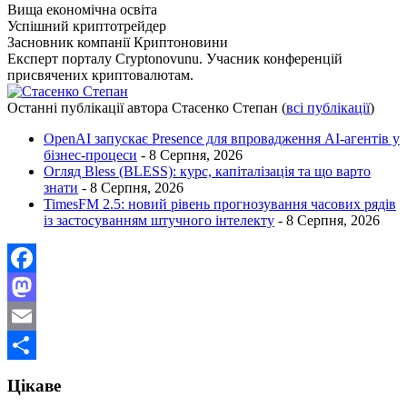
Вища економічна освіта
Успішний криптотрейдер
Засновник компанії Криптоновини
Експерт порталу Cryptonovunu. Учасник конференцій
присвячених криптовалютам.
Останні публікації автора Стасенко Степан
(
всі публікації
)
OpenAI запускає Presence для впровадження AI-агентів у
бізнес-процеси
- 8 Серпня, 2026
Огляд Bless (BLESS): курс, капіталізація та що варто
знати
- 8 Серпня, 2026
TimesFM 2.5: новий рівень прогнозування часових рядів
із застосуванням штучного інтелекту
- 8 Серпня, 2026
Facebook
Mastodon
Email
Поділитися
Цікаве