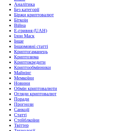
Аналітика
Без категорії
Біржи криптовалют
Біткоін
Війна
Е-гривня (UAH)
Ілон Маск
Інше
Іншомовні статті
Криптогаманець
Криптозима
Криптокредити
Криптообмінники
Майнінг
Мемкоїни
Новини
Обмін криптовалюти
Огляди криптовалют
Поради
Прогнози
Санкції
Статті
Стейблкоїни
Твіттер
Технології