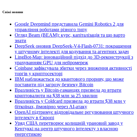
Свіжі новини
Google Deepmind представила Gemini Robotics 2 для
управління роботами різного типу
Огляд Beam (BEAM): курс, капіталізація та що варто
знати
DeepSeek оновив DeepSeek-V4-Flash-0731: покращення
у штучному інтелекті для кодування та агентних задач
LingBot-Map: інноваційний підхід до 3D-реконструкції з
урахуванням GPU для нейромереж
Coinbase зафіксувала збитки через зниження активності
торгів у криптосекторі
IBM наближається до квантового прориву, що може
поставити під загрозу безпеку Bitcoin
Вразливість у Bitcoin-гаманцях призвела до втрати
криптовалюти на $38 млн за 25 хвилин
Вразливість у Coldcard призвела до втрати $38 млн у
біткоїнах, ймовірно через AI-атаку
OpenAI підтримує відповідальне регулювання штучного
інтелекту в Європі
Уряд США перетворює колишній урановий завод у
Кентуккі на центр штучного інтелекту з власною
енергетикою