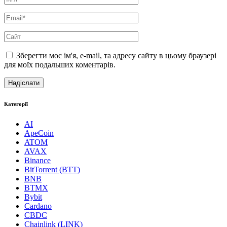
Зберегти моє ім'я, e-mail, та адресу сайту в цьому браузері
для моїх подальших коментарів.
Категорії
AI
ApeCoin
ATOM
AVAX
Binance
BitTorrent (BTT)
BNB
BTMX
Bybit
Cardano
CBDC
Chainlink (LINK)