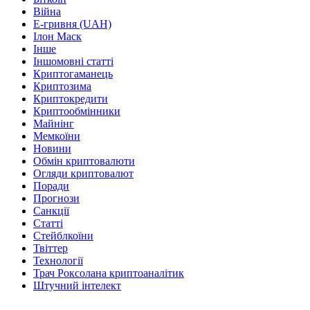
Війна
Е-гривня (UAH)
Ілон Маск
Інше
Іншомовні статті
Криптогаманець
Криптозима
Криптокредити
Криптообмінники
Майнінг
Мемкоїни
Новини
Обмін криптовалюти
Огляди криптовалют
Поради
Прогнози
Санкції
Статті
Стейблкоїни
Твіттер
Технології
Трач Роксолана криптоаналітик
Штучний інтелект