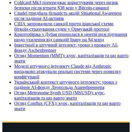
Coldcard Mk3 попереджає користувачів через ризик
безпеки після втрати $38 млн у Bitcoin-гаманці
Citadel придбала більшість акцій Situational Awareness
після падіння AI-активів
США запровадили санкції проти іранської схеми
біткоїн-страхування суден у Ормузькій протоці
Криптобіржа з Дубая опинилася в центрі розслідування
щодо ухилення від санкцій Ірану на $4 млрд
Інвестиції в штучний інтелект: уроки з провалу AI-
фонду Aschenbrenner
Огляд Momentum (MMT): курс, капіталізація та що варто
знати
Моделі штучного інтелекту Claude від Anthropic
випадково атакували реальні системи через помилку
конфігурації
Український контекст штучного інтелекту: уроки з
падіння AI-фонду Леопольда Ашенбреннера
Огляд Metronome Synth USD (MSUSD): курс,
капіталізація та що варто знати
Огляд Conflux (CFX): курс, капіталізація та що варто
знати