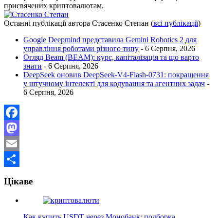
присвячених криптовалютам.
Останні публікації автора Стасенко Степан
(
всі публікації
)
Google Deepmind представила Gemini Robotics 2 для
управління роботами різного типу
- 6 Серпня, 2026
Огляд Beam (BEAM): курс, капіталізація та що варто
знати
- 6 Серпня, 2026
DeepSeek оновив DeepSeek-V4-Flash-0731: покращення
у штучному інтелекті для кодування та агентних задач
-
6 Серпня, 2026
Facebook
Mastodon
Email
Поділитися
Цікаве
Как купить USDT через Монобанк: подборка