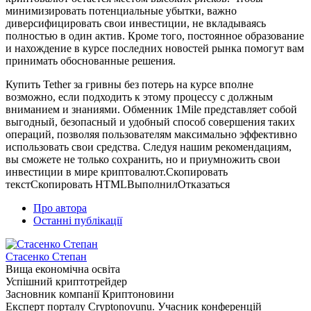
минимизировать потенциальные убытки, важно
диверсифицировать свои инвестиции, не вкладываясь
полностью в один актив. Кроме того, постоянное образование
и нахождение в курсе последних новостей рынка помогут вам
принимать обоснованные решения.
Купить Tether за гривны без потерь на курсе вполне
возможно, если подходить к этому процессу с должным
вниманием и знаниями. Обменник 1Mile представляет собой
выгодный, безопасный и удобный способ совершения таких
операций, позволяя пользователям максимально эффективно
использовать свои средства. Следуя нашим рекомендациям,
вы сможете не только сохранить, но и приумножить свои
инвестиции в мире криптовалют.Скопировать
текстСкопировать HTMLВыполнилОтказаться
Про автора
Останні публікації
Стасенко Степан
Вища економічна освіта
Успішний криптотрейдер
Засновник компанії Криптоновини
Експерт порталу Cryptonovunu. Учасник конференцій