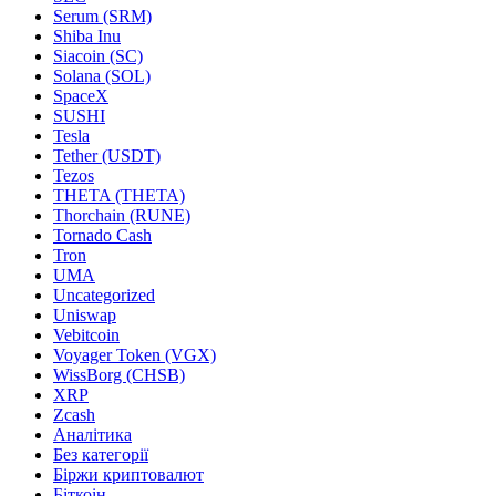
Serum (SRM)
Shiba Inu
Siacoin (SC)
Solana (SOL)
SpaceX
SUSHI
Tesla
Tether (USDT)
Tezos
THETA (THETA)
Thorchain (RUNE)
Tornado Cash
Tron
UMA
Uncategorized
Uniswap
Vebitcoin
Voyager Token (VGX)
WissBorg (CHSB)
XRP
Zcash
Аналітика
Без категорії
Біржи криптовалют
Біткоін