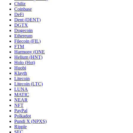
Chiliz
Coinbase
DeFi
Dent (DENT)
DGTX
Dogecoin
Ethereum
Filecoin (FIL)
FTM
Harmony (ONE
Helium (HNT)
Holo (Hot)
Huobi
Klayth
Litecoin
Litecoin (LTC)
LUNA
MATIC
NEAR
NFT
PayPal
Polkadot
Pundi X (NPXS)
Ripple
SEC