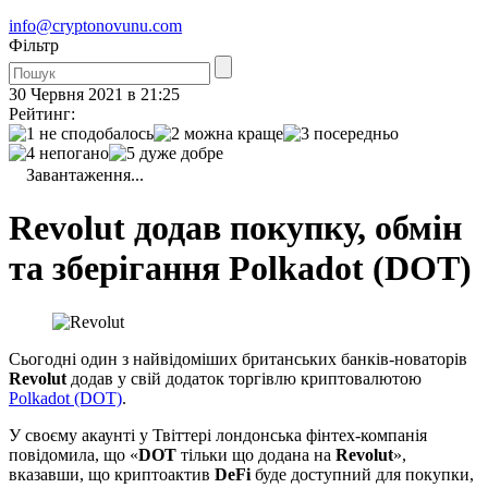
info@cryptonovunu.com
Фiльтр
30 Червня 2021 в 21:25
Рейтинг:
Завантаження...
Revolut додав покупку, обмін
та зберігання Polkadot (DOT)
Сьогодні один з найвідоміших британських банків-новаторів
Revolut
додав у свій додаток торгівлю криптовалютою
Polkadot (DOT)
.
У своєму акаунті у Твіттері лондонська фінтех-компанія
повідомила, що «
DOT
тільки що додана на
Revolut
»,
вказавши, що криптоактив
DeFi
буде доступний для покупки,