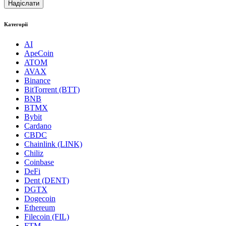
Категорії
AI
ApeCoin
ATOM
AVAX
Binance
BitTorrent (BTT)
BNB
BTMX
Bybit
Cardano
CBDC
Chainlink (LINK)
Chiliz
Coinbase
DeFi
Dent (DENT)
DGTX
Dogecoin
Ethereum
Filecoin (FIL)
FTM