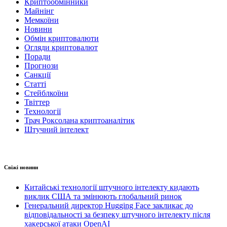
Криптообмінники
Майнінг
Мемкоїни
Новини
Обмін криптовалюти
Огляди криптовалют
Поради
Прогнози
Санкції
Статті
Стейблкоїни
Твіттер
Технології
Трач Роксолана криптоаналітик
Штучний інтелект
Свіжі новини
Китайські технології штучного інтелекту кидають
виклик США та змінюють глобальний ринок
Генеральний директор Hugging Face закликає до
відповідальності за безпеку штучного інтелекту після
хакерської атаки OpenAI