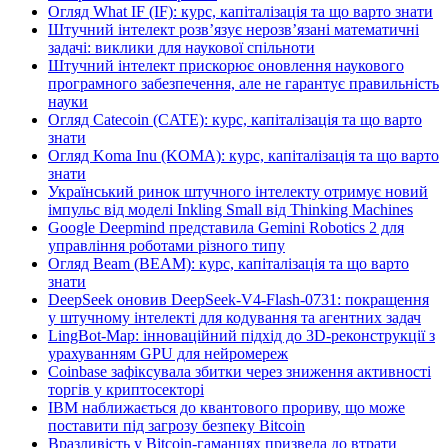
Огляд What IF (IF): курс, капіталізація та що варто знати
Штучний інтелект розв’язує нерозв’язані математичні
задачі: виклики для наукової спільноти
Штучний інтелект прискорює оновлення наукового
програмного забезпечення, але не гарантує правильність
науки
Огляд Catecoin (CATE): курс, капіталізація та що варто
знати
Огляд Koma Inu (KOMA): курс, капіталізація та що варто
знати
Український ринок штучного інтелекту отримує новий
імпульс від моделі Inkling Small від Thinking Machines
Google Deepmind представила Gemini Robotics 2 для
управління роботами різного типу
Огляд Beam (BEAM): курс, капіталізація та що варто
знати
DeepSeek оновив DeepSeek-V4-Flash-0731: покращення
у штучному інтелекті для кодування та агентних задач
LingBot-Map: інноваційний підхід до 3D-реконструкції з
урахуванням GPU для нейромереж
Coinbase зафіксувала збитки через зниження активності
торгів у криптосекторі
IBM наближається до квантового прориву, що може
поставити під загрозу безпеку Bitcoin
Вразливість у Bitcoin-гаманцях призвела до втрати