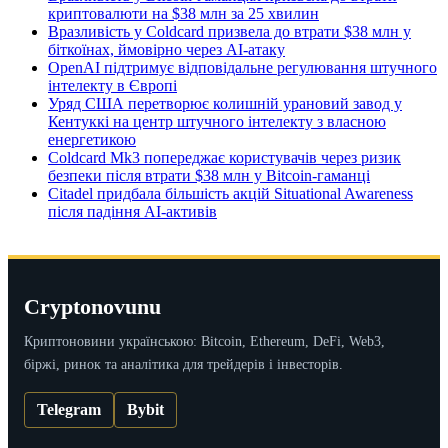
криптовалюти на $38 млн за 25 хвилин
Вразливість у Coldcard призвела до втрати $38 млн у
біткоїнах, ймовірно через AI-атаку
OpenAI підтримує відповідальне регулювання штучного
інтелекту в Європі
Уряд США перетворює колишній урановий завод у
Кентуккі на центр штучного інтелекту з власною
енергетикою
Coldcard Mk3 попереджає користувачів через ризик
безпеки після втрати $38 млн у Bitcoin-гаманці
Citadel придбала більшість акцій Situational Awareness
після падіння AI-активів
Cryptonovunu
Криптоновини українською: Bitcoin, Ethereum, DeFi, Web3,
біржі, ринок та аналітика для трейдерів і інвесторів.
Telegram
Bybit