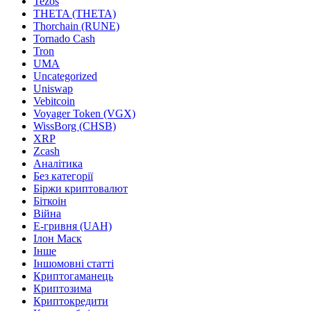
Tezos
THETA (THETA)
Thorchain (RUNE)
Tornado Cash
Tron
UMA
Uncategorized
Uniswap
Vebitcoin
Voyager Token (VGX)
WissBorg (CHSB)
XRP
Zcash
Аналітика
Без категорії
Біржи криптовалют
Біткоін
Війна
Е-гривня (UAH)
Ілон Маск
Інше
Іншомовні статті
Криптогаманець
Криптозима
Криптокредити