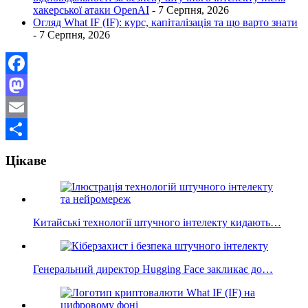
хакерської атаки OpenAI
- 7 Серпня, 2026
Огляд What IF (IF): курс, капіталізація та що варто знати
- 7 Серпня, 2026
Facebook
Mastodon
Email
Поділитися
Цікаве
Китайські технології штучного інтелекту кидають…
Генеральний директор Hugging Face закликає до…