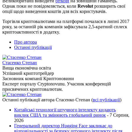
Великобританії виводити
біткоін
на зовнішній гаманець.
Однак поки не повідомляється, коли
Revolut
розширить свої
опції щодо виведення коштів для всіх користувачів.
Торгівля криптовалютами на платформі почалася в липні 2017
року, за останній рік компанія зафіксувала 2,5-кратний сплеск
криптоактивності в додатку.
Про автора
Останні публікації
Стасенко Степан
Вища економічна освіта
Успішний криптотрейдер
Засновник компанії Криптоновини
Експерт порталу Cryptonovunu. Учасник конференцій
присвячених криптовалютам.
Останні публікації автора Стасенко Степан
(
всі публікації
)
Китайські технології штучного інтелекту кидають
виклик США та змінюють глобальний ринок
- 7 Серпня,
2026
Генеральний директор Hugging Face закликає до
відповідальності за безпеку штучного інтелекту після