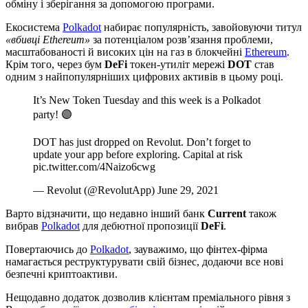
обміну і зберігання за допомогою програми.
Екосистема
Polkadot
набирає популярність, завойовуючи титул
«вбивці Ethereum»
за потенціалом розв’язання проблеми,
масштабованості й високих цін на газ в блокчейні
Ethereum
.
Крім того, через бум
DeFi
токен-утиліт мережі
DOT
став
одним з найпопулярніших цифрових активів в цьому році.
It’s New Token Tuesday and this week is a Polkadot
party! 🟣
DOT has just dropped on Revolut. Don’t forget to
update your app before exploring. Capital at risk
pic.twitter.com/4Naizo6cwg
— Revolut (@RevolutApp) June 29, 2021
Варто відзначити, що недавно інший банк
Current
також
вибрав
Polkadot
для дебютної пропозиції
DeFi
.
Повертаючись до
Polkadot
, зауважимо, що фінтех-фірма
намагається реструктурувати свій бізнес, додаючи все нові
безпечні криптоактиви.
Нещодавно додаток дозволив клієнтам преміального рівня з