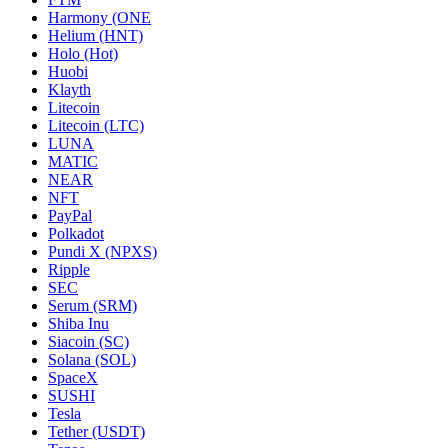
Harmony (ONE
Helium (HNT)
Holo (Hot)
Huobi
Klayth
Litecoin
Litecoin (LTC)
LUNA
MATIC
NEAR
NFT
PayPal
Polkadot
Pundi X (NPXS)
Ripple
SEC
Serum (SRM)
Shiba Inu
Siacoin (SC)
Solana (SOL)
SpaceX
SUSHI
Tesla
Tether (USDT)