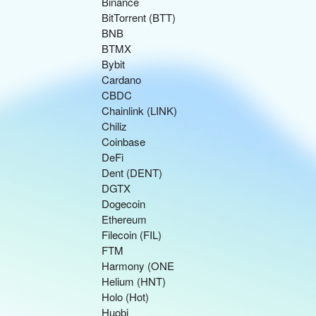
Binance
BitTorrent (BTT)
BNB
BTMX
Bybit
Cardano
CBDC
Chainlink (LINK)
Chiliz
Coinbase
DeFi
Dent (DENT)
DGTX
Dogecoin
Ethereum
Filecoin (FIL)
FTM
Harmony (ONE
Helium (HNT)
Holo (Hot)
Huobi