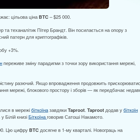
ажає: цільова ціна
BTC
– $25 000.
ер та теханалітик Пітер Брандт. Він посилається на опору з
існий патерн для криптографіків.
добу +3%.
їн
переживе зміну парадигми з точки зору використання мережі,
оістину разючий. Якщо впровадження продовжить прискорюватис
ння мережі, блокового простору і зборів — як передбачає недав
вилися в мережі
біткоїна
завдяки
Taproot
.
Taproot
додав у
біткоїн
у Білій книзі
Біткоїна
говорив Сатоші Накамото.
000. Цю цифру
BTC
досягне в 1-му кварталі. Новограць на