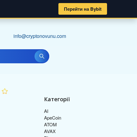
Перейти на Bybit
info@cryptonovunu.com
Категорії
AI
ApeCoin
ATOM
AVAX