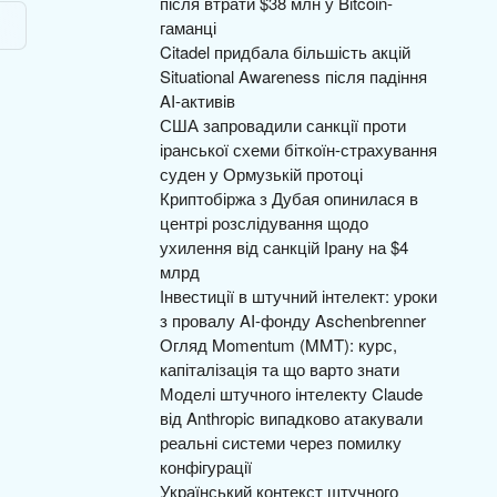
після втрати $38 млн у Bitcoin-
гаманці
Citadel придбала більшість акцій
Situational Awareness після падіння
AI-активів
США запровадили санкції проти
іранської схеми біткоїн-страхування
суден у Ормузькій протоці
Криптобіржа з Дубая опинилася в
центрі розслідування щодо
ухилення від санкцій Ірану на $4
млрд
Інвестиції в штучний інтелект: уроки
з провалу AI-фонду Aschenbrenner
Огляд Momentum (MMT): курс,
капіталізація та що варто знати
Моделі штучного інтелекту Claude
від Anthropic випадково атакували
реальні системи через помилку
конфігурації
Український контекст штучного