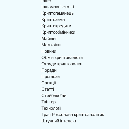
Інше
Іншомовні статті
Криптогаманець
Криптозима
Криптокредити
Криптообмінники
Майнінг
Мемкоїни
Новини
Обмін криптовалюти
Огляди криптовалют
Поради
Прогнози
Санкції
Статті
Стейблкоїни
Твіттер
Технології
Трач Роксолана криптоаналітик
Штучний інтелект