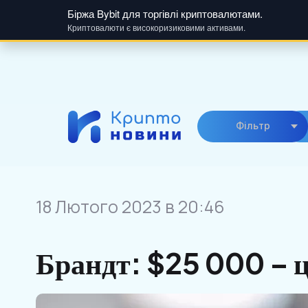
Біржа Bybit для торгівлі криптовалютами.
Криптовалюти є високоризиковими активами.
Skip
to
content
Фiльтр
18 Лютого 2023 в 20:46
Брандт: $25 000 – ці