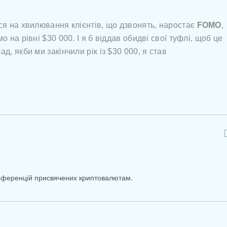
ся на хвилювання клієнтів, що дзвонять, наростає
FOMO
,
 на рівні $30 000. І я б віддав обидві свої туфлі, щоб це
, якби ми закінчили рік із $30 000, я став
онференцій присвячених криптовалютам.