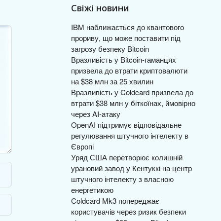
Свіжі новини
IBM наближається до квантового
прориву, що може поставити під
загрозу безпеку Bitcoin
Вразливість у Bitcoin-гаманцях
призвела до втрати криптовалюти
на $38 млн за 25 хвилин
Вразливість у Coldcard призвела до
втрати $38 млн у біткоїнах, ймовірно
через AI-атаку
OpenAI підтримує відповідальне
регулювання штучного інтелекту в
Європі
Уряд США перетворює колишній
урановий завод у Кентуккі на центр
штучного інтелекту з власною
енергетикою
Coldcard Mk3 попереджає
користувачів через ризик безпеки