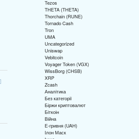
Tezos
THETA (THETA)
Thorchain (RUNE)
Tornado Cash
Tron
UMA
Uncategorized
Uniswap
Vebitcoin
Voyager Token (VGX)
WissBorg (CHSB)
XRP
Zcash
Аналітика
Без категорії
Біржи криптовалют
Біткоін
Війна
Е-гривня (UAH)
Ілон Маск