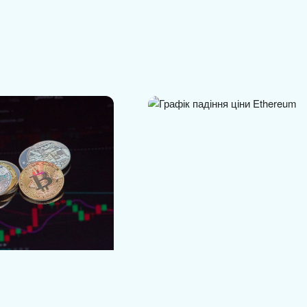
in наближається до
Ціна Ethereum може впасти до
мінімумів…
$1000 при пробитті…