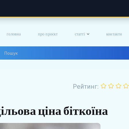
головна
про проєкт
статті
контакти
Рейтинг:
льова ціна біткоїна