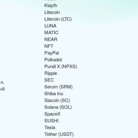
Klayth
Litecoin
Litecoin (LTC)
LUNA
MATIC
NEAR
NFT
PayPal
Polkadot
Pundi X (NPXS)
Ripple
SEC
я,
Serum (SRM)
ній
Shiba Inu
Siacoin (SC)
Solana (SOL)
SpaceX
SUSHI
Tesla
Tether (USDT)