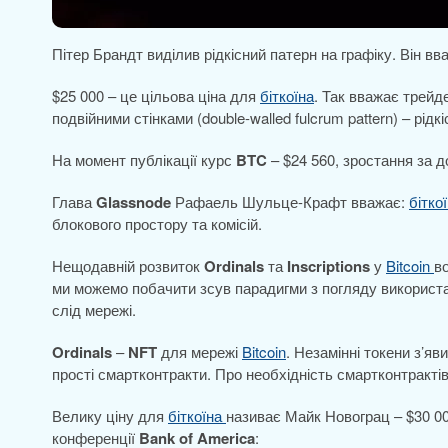
Пітер Брандт виділив рідкісний патерн на графіку. Він вв
$25 000 – це цільова ціна для
біткоїна
. Так вважає трейд
подвійними стінками (double-walled fulcrum pattern) – рідк
На момент публікації курс
BTC
– $24 560, зростання за 
Глава
Glassnode
Рафаель Шульце-Крафт вважає:
бітко
блокового простору та комісій.
Нещодавній розвиток
Ordinals
та
Inscriptions
у
Bitcoin
в
ми можемо побачити зсув парадигми з погляду використа
слід мережі.
Ordinals
–
NFT
для мережі
Bitcoin
. Незамінні токени з’я
прості смартконтракти. Про необхідність смартконтрактів 
Велику ціну для
біткоїна
називає Майк Новограц – $30 
конференції
Bank of America
: