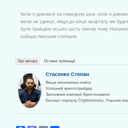
Коли я дивлюся на поведінку ціни, коли я дивлю
мене не здивує, якщо до кінця кварталу ми будемо
було правдою всього шість тижнів тому. Наприклад
найщасливішим хлопцем.
Про автора
Останні публікації
Стасенко Степан
Вища економічна освіта
Успішний криптотрейдер
Засновник компанії Криптоновини
Експерт порталу Cryptonovunu. Учасник к