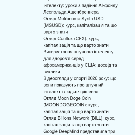
інтелекту: уроки з падіння AI-фонду
Леопольда Ашенбреннера
Огляд Metronome Synth USD
(MSUSD): курс, капіталізація та що
варто знати
Огляд Conflux (CFX): курс,
капіталізація та що варто знати
Використання штучного інтелекту
для здоров’я серед
афроамериканців у США: досвід та
виклики
Відеоогляди у спорті 2026 року: що
вони показують про штучний
інтелект і людські рішення
Огляд Moon Doge Coin
(MOONDOGECOIN): курс,
капіталізація та що варто знати
Огляд Billions Network (BILL): курс,
капіталізація та що варто знати
Google DeepMind представила три