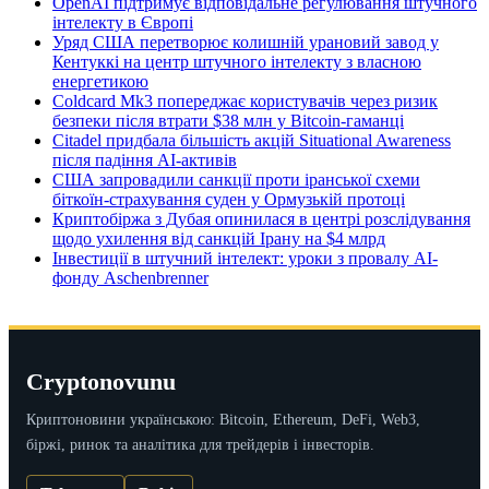
OpenAI підтримує відповідальне регулювання штучного
інтелекту в Європі
Уряд США перетворює колишній урановий завод у
Кентуккі на центр штучного інтелекту з власною
енергетикою
Coldcard Mk3 попереджає користувачів через ризик
безпеки після втрати $38 млн у Bitcoin-гаманці
Citadel придбала більшість акцій Situational Awareness
після падіння AI-активів
США запровадили санкції проти іранської схеми
біткоїн-страхування суден у Ормузькій протоці
Криптобіржа з Дубая опинилася в центрі розслідування
щодо ухилення від санкцій Ірану на $4 млрд
Інвестиції в штучний інтелект: уроки з провалу AI-
фонду Aschenbrenner
Cryptonovunu
Криптоновини українською: Bitcoin, Ethereum, DeFi, Web3,
біржі, ринок та аналітика для трейдерів і інвесторів.