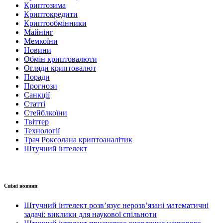
Криптозима
Криптокредити
Криптообмінники
Майнінг
Мемкоїни
Новини
Обмін криптовалюти
Огляди криптовалют
Поради
Прогнози
Санкції
Статті
Стейблкоїни
Твіттер
Технології
Трач Роксолана криптоаналітик
Штучний інтелект
Свіжі новини
Штучний інтелект розв’язує нерозв’язані математичні
задачі: виклики для наукової спільноти