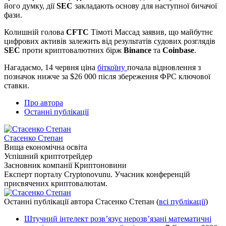
його думку, дії
SEC
закладають основу для наступної бичачої
фази.
Колишній голова
CFTC
Тімоті Массад заявив, що майбутнє
цифрових активів залежить від результатів судових розглядів
SEC
проти криптовалютних бірж
Binance
та
Coinbase
.
Нагадаємо, 14 червня ціна
біткоїну
почала відновлення з
позначок нижче за $26 000 після збереження ФРС ключової
ставки.
Про автора
Останні публікації
Стасенко Степан
Вища економічна освіта
Успішний криптотрейдер
Засновник компанії Криптоновини
Експерт порталу Cryptonovunu. Учасник конференцій
присвячених криптовалютам.
Останні публікації автора Стасенко Степан
(
всі публікації
)
Штучний інтелект розв’язує нерозв’язані математичні