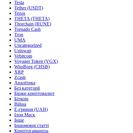
Tesla
Tether (USDT)
Tezos
THETA (THETA)
Thorchain (RUNE)
Tornado Cash
Tron
UMA
Uncategorized
Uniswap
Vebitcoin
Voyager Token (VGX)
WissBorg (CHSB)
XRP
Zcash
Аналітика
Без категорії
Біржи криптовалют
Біткоін
Війна
Е-гривня (UAH)
Ілон Маск
Інше
Іншомовні статті
Криптогаманець