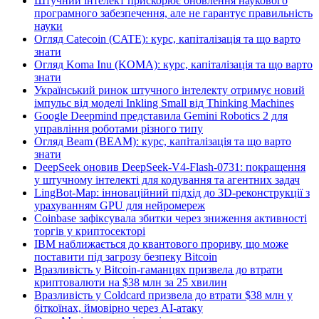
Штучний інтелект прискорює оновлення наукового
програмного забезпечення, але не гарантує правильність
науки
Огляд Catecoin (CATE): курс, капіталізація та що варто
знати
Огляд Koma Inu (KOMA): курс, капіталізація та що варто
знати
Український ринок штучного інтелекту отримує новий
імпульс від моделі Inkling Small від Thinking Machines
Google Deepmind представила Gemini Robotics 2 для
управління роботами різного типу
Огляд Beam (BEAM): курс, капіталізація та що варто
знати
DeepSeek оновив DeepSeek-V4-Flash-0731: покращення
у штучному інтелекті для кодування та агентних задач
LingBot-Map: інноваційний підхід до 3D-реконструкції з
урахуванням GPU для нейромереж
Coinbase зафіксувала збитки через зниження активності
торгів у криптосекторі
IBM наближається до квантового прориву, що може
поставити під загрозу безпеку Bitcoin
Вразливість у Bitcoin-гаманцях призвела до втрати
криптовалюти на $38 млн за 25 хвилин
Вразливість у Coldcard призвела до втрати $38 млн у
біткоїнах, ймовірно через AI-атаку