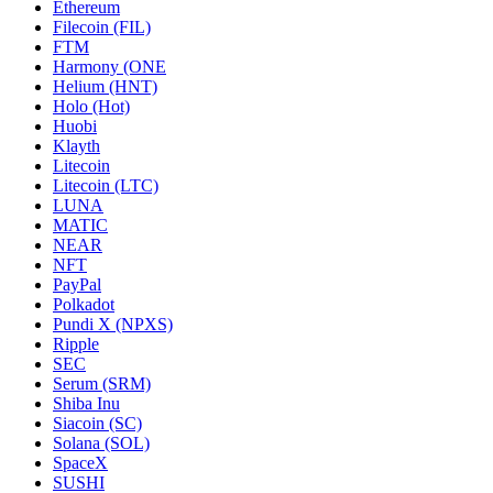
Ethereum
Filecoin (FIL)
FTM
Harmony (ONE
Helium (HNT)
Holo (Hot)
Huobi
Klayth
Litecoin
Litecoin (LTC)
LUNA
MATIC
NEAR
NFT
PayPal
Polkadot
Pundi X (NPXS)
Ripple
SEC
Serum (SRM)
Shiba Inu
Siacoin (SC)
Solana (SOL)
SpaceX
SUSHI