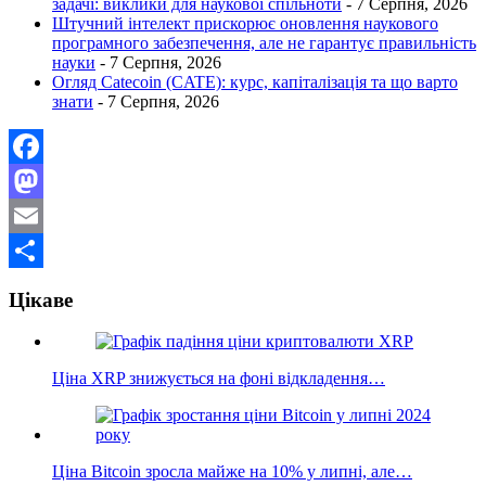
задачі: виклики для наукової спільноти
- 7 Серпня, 2026
Штучний інтелект прискорює оновлення наукового
програмного забезпечення, але не гарантує правильність
науки
- 7 Серпня, 2026
Огляд Catecoin (CATE): курс, капіталізація та що варто
знати
- 7 Серпня, 2026
Facebook
Mastodon
Email
Поділитися
Цікаве
Ціна XRP знижується на фоні відкладення…
Ціна Bitcoin зросла майже на 10% у липні, але…