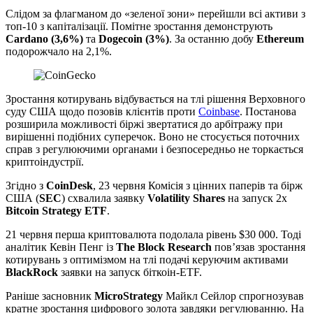
Слідом за флагманом до «зеленої зони» перейшли всі активи з
топ-10 з капіталізації. Помітне зростання демонструють
Cardano (3,6%)
та
Dogecoin (3%)
. За останню добу
Ethereum
подорожчало на 2,1%.
Зростання котирувань відбувається на тлі рішення Верховного
суду США щодо позовів клієнтів проти
Coinbase
. Постанова
розширила можливості біржі звертатися до арбітражу при
вирішенні подібних суперечок. Воно не стосується поточних
справ з регулюючими органами і безпосередньо не торкається
криптоіндустрії.
Згідно з
CoinDesk
, 23 червня Комісія з цінних паперів та бірж
США (
SEC
) схвалила заявку
Volatility Shares
на запуск 2x
Bitcoin Strategy ETF
.
21 червня перша криптовалюта подолала рівень $30 000. Тоді
аналітик Кевін Пенг із
The Block Research
пов’язав зростання
котирувань з оптимізмом на тлі подачі керуючим активами
BlackRock
заявки на запуск біткоін-ETF.
Раніше засновник
MicroStrategy
Майкл Сейлор спрогнозував
кратне зростання цифрового золота завдяки регулюванню. На