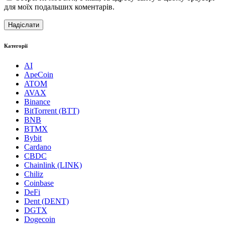
для моїх подальших коментарів.
Категорії
AI
ApeCoin
ATOM
AVAX
Binance
BitTorrent (BTT)
BNB
BTMX
Bybit
Cardano
CBDC
Chainlink (LINK)
Chiliz
Coinbase
DeFi
Dent (DENT)
DGTX
Dogecoin