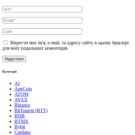
Зберегти моє ім'я, e-mail, та адресу сайту в цьому браузері
для моїх подальших коментарів.
Категорії
AI
ApeCoin
ATOM
AVAX
Binance
BitTorrent (BTT)
BNB
BTMX
Bybit
Cardano