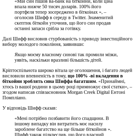
«Мій син пішов ва-банк на біткойни, коли ціна
впала нижче 50 тисяч доларів. 100% його
портфеля тепер зосереджено в біткоінах », –
оголосив Шифф в середу в Twitter. Знаменитий
скептик біткойн уточнив, що його син продав
останні запаси срібла за готівку.
Далі Шифф висловив стурбованість з приводу інвестиційного
вибору молодого покоління, заявивши:
Якщо моєму власному синові так промили мізки,
уявіть, наскільки вразливі більшість дітей.
Кріптоспільнота широко вітала це оголошення, і багато людей
висловили впевненість в тому,
що 100% -ві вкладення в
біткойни зроблять сина Шиффа багатшим
. «Принаймні,
хтось із вашої родини в цьому році примножує свої статки», –
згодом написав співзасновник Morgan Creek Digital Ентоні
Помпліано.
У відповідь Шифф сказав:
«Мені потрібно позбавити його спадщини. В
іншому випадку він витратить моє насилу
зароблене багатство на ще більше біткойнов ».
Шифф також підкреслив, що його власний