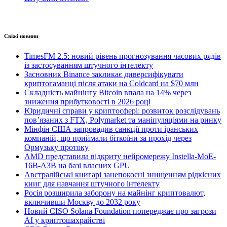
Свіжі новини
TimesFM 2.5: новий рівень прогнозування часових рядів
із застосуванням штучного інтелекту
Засновник Binance закликає диверсифікувати
криптогаманці після атаки на Coldcard на $70 млн
Складність майнінгу Bitcoin впала на 14% через
зниження прибутковості в 2026 році
Юридичні справи у криптосфері: розвиток розслідувань
пов’язаних з FTX, Polymarket та маніпуляціями на ринку
Мінфін США запровадив санкції проти іранських
компаній, що приймали біткоїни за прохід через
Ормузьку протоку
AMD представила відкриту нейромережу Instella-MoE-
16B-A3B на базі власних GPU
Австралійські книгарі занепокоєні знищенням рідкісних
книг для навчання штучного інтелекту
Росія розширила заборону на майнінг криптовалют,
включивши Москву до 2032 року
Новий CISO Solana Foundation попереджає про загрози
AI у криптошахрайстві