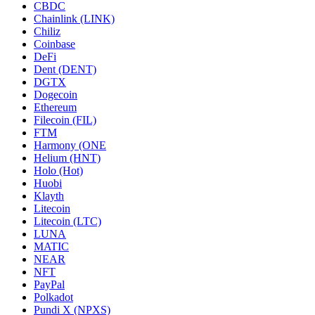
CBDC
Chainlink (LINK)
Chiliz
Coinbase
DeFi
Dent (DENT)
DGTX
Dogecoin
Ethereum
Filecoin (FIL)
FTM
Harmony (ONE
Helium (HNT)
Holo (Hot)
Huobi
Klayth
Litecoin
Litecoin (LTC)
LUNA
MATIC
NEAR
NFT
PayPal
Polkadot
Pundi X (NPXS)