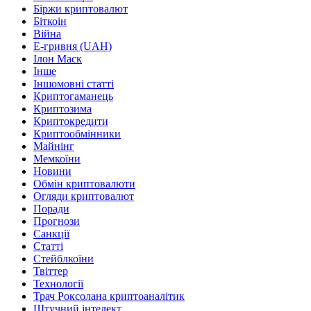
Біржи криптовалют
Біткоін
Війна
Е-гривня (UAH)
Ілон Маск
Інше
Іншомовні статті
Криптогаманець
Криптозима
Криптокредити
Криптообмінники
Майнінг
Мемкоїни
Новини
Обмін криптовалюти
Огляди криптовалют
Поради
Прогнози
Санкції
Статті
Стейблкоїни
Твіттер
Технології
Трач Роксолана криптоаналітик
Штучний інтелект