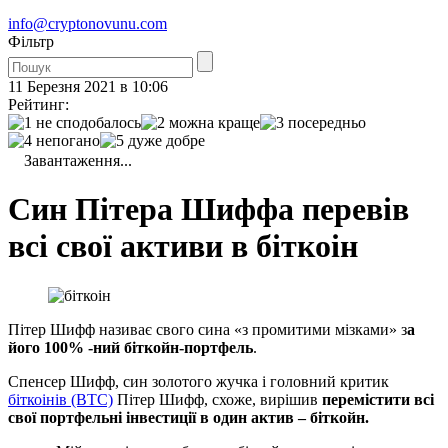
info@cryptonovunu.com
Фiльтр
11 Березня 2021 в 10:06
Рейтинг:
Завантаження...
Син Пітера Шиффа перевів
всі свої активи в біткоін
Пітер Шифф називає свого сина «з промитими мізками» з
а
його 100% -ний біткойн-портфель
.
Спенсер Шифф, син золотого жучка і головний критик
біткоінів (BTC)
Пітер Шифф, схоже, вирішив
перемістити всі
свої портфельні інвестиції в один актив – біткойн.