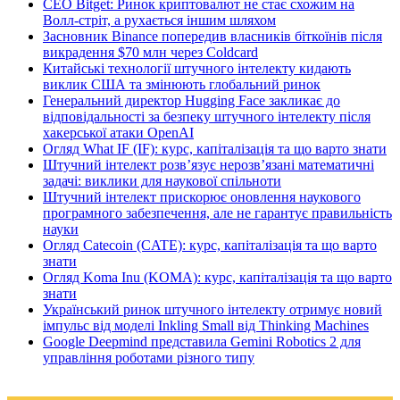
CEO Bitget: Ринок криптовалют не стає схожим на
Волл-стріт, а рухається іншим шляхом
Засновник Binance попередив власників біткоїнів після
викрадення $70 млн через Coldcard
Китайські технології штучного інтелекту кидають
виклик США та змінюють глобальний ринок
Генеральний директор Hugging Face закликає до
відповідальності за безпеку штучного інтелекту після
хакерської атаки OpenAI
Огляд What IF (IF): курс, капіталізація та що варто знати
Штучний інтелект розв’язує нерозв’язані математичні
задачі: виклики для наукової спільноти
Штучний інтелект прискорює оновлення наукового
програмного забезпечення, але не гарантує правильність
науки
Огляд Catecoin (CATE): курс, капіталізація та що варто
знати
Огляд Koma Inu (KOMA): курс, капіталізація та що варто
знати
Український ринок штучного інтелекту отримує новий
імпульс від моделі Inkling Small від Thinking Machines
Google Deepmind представила Gemini Robotics 2 для
управління роботами різного типу