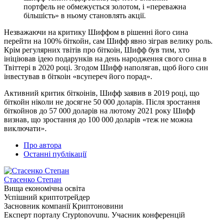
портфель не обмежується золотом, і «переважна
більшість» в ньому становлять акції.
Незважаючи на критику Шиффом в рішенні його сина
перейти на 100% біткойн, сам Шифф явно зіграв велику роль.
Крім регулярних твітів про біткоін, Шифф був тим, хто
ініціював ідею подарунків на день народження свого сина в
Твіттері в 2020 році. Згодом Шифф наполягав, щоб його син
інвестував в біткоін «всупереч його порад».
Активний критик біткоінів, Шифф заявив в 2019 році, що
біткойн ніколи не досягне 50 000 доларів. Після зростання
біткойнов до 57 000 доларів на лютому 2021 року Шифф
визнав, що зростання до 100 000 доларів «теж не можна
виключати».
Про автора
Останні публікації
Стасенко Степан
Вища економічна освіта
Успішний криптотрейдер
Засновник компанії Криптоновини
Експерт порталу Cryptonovunu. Учасник конференцій