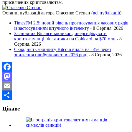
присвячених криптовалютам.
Останні публікації автора Стасенко Степан
(
всі публікації
)
TimesFM 2.5: новий рівень прогнозування часових рядів
із застосуванням штучного інтелекту
- 8 Серпня, 2026
Засновник Binance закликає диверсифікувати
криптогаманці після атаки на Coldcard на $70 млн
- 8
Серпня, 2026
Складність майнінгу Bitcoin впала на 14% через
зниження прибутковості в 2026 році
- 8 Серпня, 2026
Facebook
Mastodon
Email
Поділитися
Цікаве