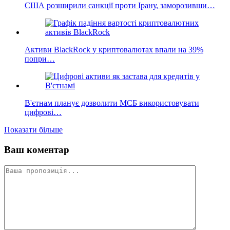
США розширили санкції проти Ірану, заморозивши…
Активи BlackRock у криптовалютах впали на 39%
попри…
В'єтнам планує дозволити МСБ використовувати
цифрові…
Показати більше
Ваш коментар