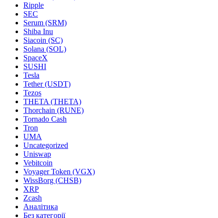
Ripple
SEC
Serum (SRM)
Shiba Inu
Siacoin (SC)
Solana (SOL)
SpaceX
SUSHI
Tesla
Tether (USDT)
Tezos
THETA (THETA)
Thorchain (RUNE)
Tornado Cash
Tron
UMA
Uncategorized
Uniswap
Vebitcoin
Voyager Token (VGX)
WissBorg (CHSB)
XRP
Zcash
Аналітика
Без категорії