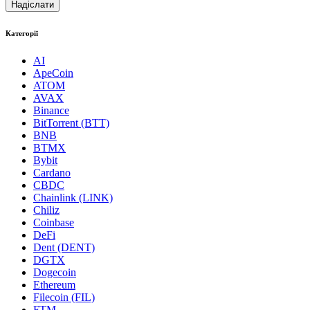
Категорії
AI
ApeCoin
ATOM
AVAX
Binance
BitTorrent (BTT)
BNB
BTMX
Bybit
Cardano
CBDC
Chainlink (LINK)
Chiliz
Coinbase
DeFi
Dent (DENT)
DGTX
Dogecoin
Ethereum
Filecoin (FIL)
FTM