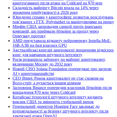
криптогаманці після атаки на Coldcard на $70 млн
Складність майнінгу Bitcoin впала на 14% через
зниження прибутковості в 2026 році
Юридичні справи у криптосфері: розвиток розслідувань
пов’язаних з FTX, Polymarket та маніпуляціями на ринку
Мінфін США запровадив санкції проти іранських
компаній, що приймали біткоїни за прохід через
Ормузьку протоку
AMD представила відкриту нейромережу Instella-MoE-
16B-A3B на базі власних GPU
Австралійські книгарі занепокоєні знищенням рідкісних
книг для навчання штучного інтелекту
Росія розширила заборону на майнінг криптовалют,
включивши Москву до 2032 року
Новий CISO Solana Foundation попереджає про загрози
AI у криптошахрайстві
CEO Bitget: Ринок криптовалют не стає схожим на
Волл-стріт, а рухається іншим шляхом
Засновник Binance попередив власників біткоїнів після
викрадення $70 млн через Coldcard
Китайські технології штучного інтелекту кидають
виклик США та змінюють глобальний ринок
Генеральний директор Hugging Face закликає до
відповідальності за безпеку штучного інтелекту після
хакерської атаки OpenAI