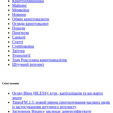
Криптообмінники
Майнінг
Мемкоїни
Новини
Обмін криптовалюти
Огляди криптовалют
Поради
Прогнози
Санкції
Статті
Стейблкоїни
Твіттер
Технології
Трач Роксолана криптоаналітик
Штучний інтелект
Свіжі новини
Огляд Bless (BLESS): курс, капіталізація та що варто
знати
TimesFM 2.5: новий рівень прогнозування часових рядів
із застосуванням штучного інтелекту
Засновник Binance закликає диверсифікувати