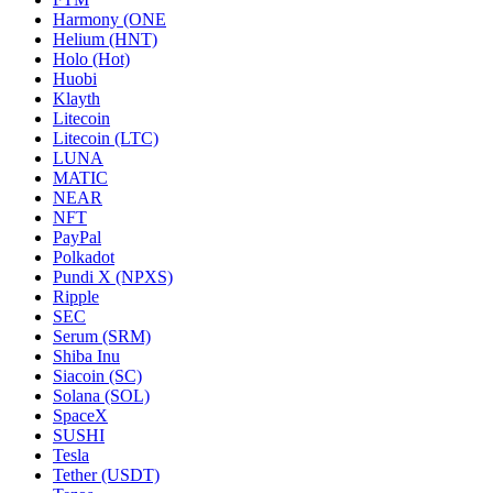
Harmony (ONE
Helium (HNT)
Holo (Hot)
Huobi
Klayth
Litecoin
Litecoin (LTC)
LUNA
MATIC
NEAR
NFT
PayPal
Polkadot
Pundi X (NPXS)
Ripple
SEC
Serum (SRM)
Shiba Inu
Siacoin (SC)
Solana (SOL)
SpaceX
SUSHI
Tesla
Tether (USDT)