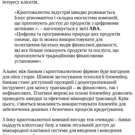
інтересу клієнтів.
«Криптовалютна індустрія швидко розвивається.
Існує різноманітна і складна екосистема компаній,
що пропонують доступ до продуктів з цифровими
активами », – наголошується у звіті
ABA
.
«Цифрова та програмована природа цих продуктів
означає, що їх можна використовувати для
полегшення багатьох видів фінансової діяльності,
які все більше показують продукти та послуги, що
пропонуються традиційними фінансовими
установами».
Альянс між банком і криптовалютною фірмою буде вигідним
для обох сторін. Шляхом застосування технології блокчейну,
банкам стане доступний прозорий і децентралізований
інструмент для запису транзакцій – як фінансових, так і
нефінансових. Платіжні мережі на основі блокчейну дозволять
проводити швидші та ефективні міжнародні транзакції. Крім
цього, з’явиться можливість використовувати блокчейн для
забезпечення дешевих і безпечних процесів кредитування.
З боку криптовалютної компанії вигоди теж очевидні – банки
нададуть клієнтську базу, а також легальний доступ до
міжнародної платіжної системи для введення і виведення