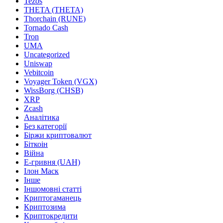
Tezos
THETA (THETA)
Thorchain (RUNE)
Tornado Cash
Tron
UMA
Uncategorized
Uniswap
Vebitcoin
Voyager Token (VGX)
WissBorg (CHSB)
XRP
Zcash
Аналітика
Без категорії
Біржи криптовалют
Біткоін
Війна
Е-гривня (UAH)
Ілон Маск
Інше
Іншомовні статті
Криптогаманець
Криптозима
Криптокредити