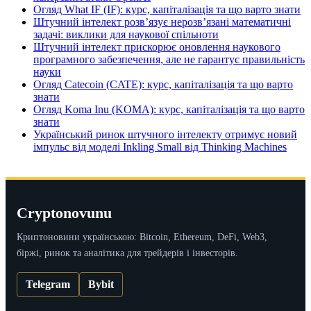
Огляд What IF (IF): курс, капіталізація та що варто знати
Штучний інтелект розв’язує нерозв’язані математичні
задачі: виклики для наукової спільноти
Штучний інтелект прискорює оновлення наукового
програмного забезпечення, але не гарантує правильність
науки
Огляд Catecoin (CATE): курс, капіталізація та що варто
знати
Огляд Koma Inu (KOMA): курс, капіталізація та що варто
знати
Український ринок штучного інтелекту отримує новий
імпульс від моделі Inkling Small від Thinking Machines
Cryptonovunu
Криптоновини українською: Bitcoin, Ethereum, DeFi, Web3,
біржі, ринок та аналітика для трейдерів і інвесторів.
Telegram
Bybit