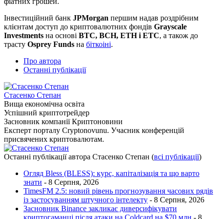
фіатних грошей.
Інвестиційний банк
JPMorgan
першим надав роздрібним
клієнтам доступ до криптовалютних фондів
Grayscale
Investments
на основі
BTC, BCH, ETH і ETC
, а також до
трасту
Osprey Funds
на
біткоіні
.
Про автора
Останні публікації
Стасенко Степан
Вища економічна освіта
Успішний криптотрейдер
Засновник компанії Криптоновини
Експерт порталу Cryptonovunu. Учасник конференцій
присвячених криптовалютам.
Останні публікації автора Стасенко Степан
(
всі публікації
)
Огляд Bless (BLESS): курс, капіталізація та що варто
знати
- 8 Серпня, 2026
TimesFM 2.5: новий рівень прогнозування часових рядів
із застосуванням штучного інтелекту
- 8 Серпня, 2026
Засновник Binance закликає диверсифікувати
криптогаманці після атаки на Coldcard на $70 млн
- 8