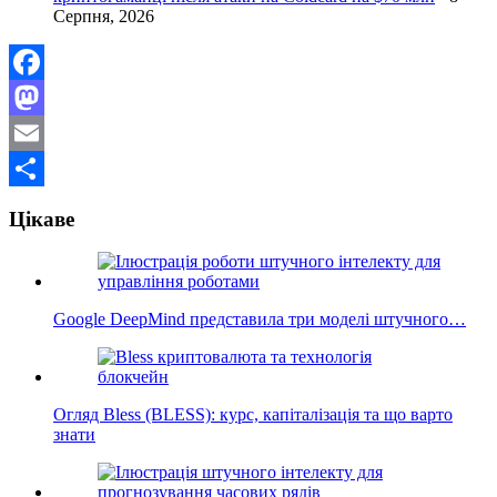
Серпня, 2026
Facebook
Mastodon
Email
Поділитися
Цікаве
Google DeepMind представила три моделі штучного…
Огляд Bless (BLESS): курс, капіталізація та що варто
знати