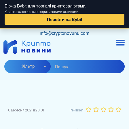
Біржа Bybit для торгівлі криптовалютами.
Криптовалюти є високоризиковими активами.
Перейти на Bybit
Skip
info@cryptonovunu.com
to
content
Фiльтр
6 Вересня 2021 в 20:01
Рейтинг: