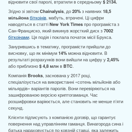
відновити свої паролі, втратили в середньому
$ 2134.
Згідно зі звітом
Chainalysis
, до
20%
з наявних
18,5
мільйона
біткоінів
, мабуть, втрачені. Ці цифри
наводяться в статті
New York Times
про програміста з
Сан-Франциско, який викинув жорсткий диск з
7002
біткоінами
. Ця подія і поклала початок місії Брукса.
Занурившись в тематику, програмісти прийшли до
висновку, що як мінімум
14%
можна відновити. В
результаті розрахунків вони вийшли на цифру у
2,45%
або приблизно
$ 4,8 млн
в
BTC
.
Компанія
Brooks
, заснована у 2017 році,
спеціалізується на використанні «сотень мільйонів або
мільярдів» варіантів паролів. Вони перевіряються на
зашифрованою версією криптогаманця. Час
розшифровки варіюється, але становить не менше п’яти
секунд.
Клієнти підписують з компанією договір, що гарантує
повернення над управлінням гаманця. Винагорода сина і
батька нараховується по ковзній ставці, яка залежить