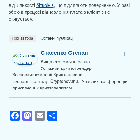
від кількості
біткоінів
, що підлягають поверненню. У разі
збою в процесі відновлення плата з клієнтів не
стягується.
Про автора
Останні публікації
Стасенко Степан
Вища економічна освіта
Успішний криптотрейдер
Засновник компанії Криптоновини
Експерт порталу Cryptonovunu. Учасник конференцій
присвячених криптовалютам.
F
M
E
П
a
a
m
о
c
st
ail
ді