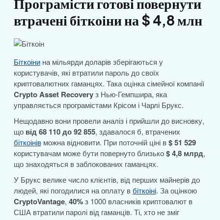
Програмісти готові повернути
втрачені біткоіни на $ 4,8 млн
Біткоіни
на мільярди доларів зберігаються у
користувачів, які втратили пароль до своїх
криптовалютних гаманцях. Така оцінка сімейної компанії
Crypto Asset Recovery
з Нью-Гемпшира, яка
управляється програмістами Крісом і Чарлі Брукс.
Нещодавно вони провели аналіз і прийшли до висновку,
що
від 68 110 до 92 855
, здавалося б, втрачених
біткоінів
можна відновити. При поточній ціні в
$ 51 529
користувачам може бути повернуто близько
$ 4,8 млрд
,
що знаходяться в заблокованих гаманцях.
У Брукс велике число клієнтів, від перших майнерів до
людей, які погодилися на оплату в
біткоіні
. За оцінкою
CryptoVantage
,
40%
з 1000 власників криптовалют в
США втратили паролі від гаманців. Ті, хто не зміг