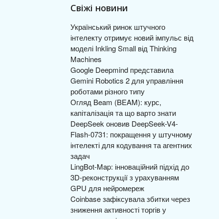
Свіжі новини
Український ринок штучного
інтелекту отримує новий імпульс від
моделі Inkling Small від Thinking
Machines
Google Deepmind представила
Gemini Robotics 2 для управління
роботами різного типу
Огляд Beam (BEAM): курс,
капіталізація та що варто знати
DeepSeek оновив DeepSeek-V4-
Flash-0731: покращення у штучному
інтелекті для кодування та агентних
задач
LingBot-Map: інноваційний підхід до
3D-реконструкції з урахуванням
GPU для нейромереж
Coinbase зафіксувала збитки через
зниження активності торгів у