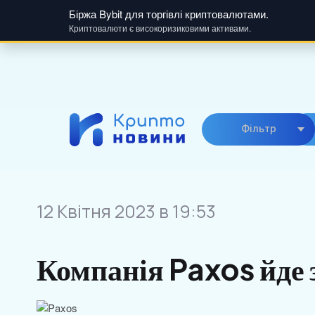
Біржа Bybit для торгівлі криптовалютами.
Криптовалюти є високоризиковими активами.
Skip
to
content
Фiльтр
12 Квітня 2023 в 19:53
Компанія Paxos йде 