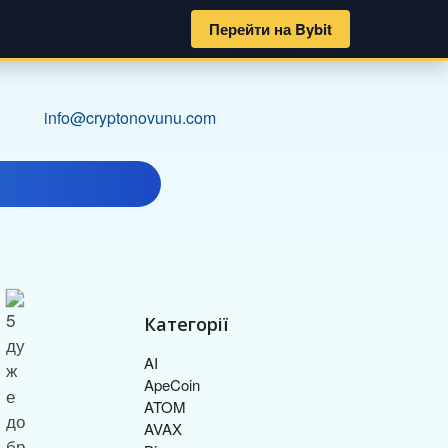
Перейти на Bybit
info@cryptonovunu.com
Категорії
AI
ApeCoin
ATOM
AVAX