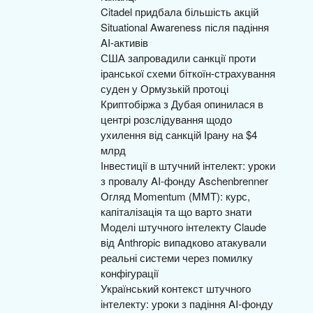
Citadel придбала більшість акцій
Situational Awareness після падіння
AI-активів
США запровадили санкції проти
іранської схеми біткоїн-страхування
суден у Ормузькій протоці
Криптобіржа з Дубая опинилася в
центрі розслідування щодо
ухилення від санкцій Ірану на $4
млрд
Інвестиції в штучний інтелект: уроки
з провалу AI-фонду Aschenbrenner
Огляд Momentum (MMT): курс,
капіталізація та що варто знати
Моделі штучного інтелекту Claude
від Anthropic випадково атакували
реальні системи через помилку
конфігурації
Український контекст штучного
інтелекту: уроки з падіння AI-фонду