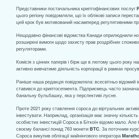
Представники постачальника криптофінансових послуг
цього регіону повідомляли, що їх облікові записи перест
цей крок був мотивований насамперед регулятивними п
Нещодавно фінансові відомства Канади оприлюднили нові
розширені вимоги щодо захисту прав роздрібних спожив
регуляторами.
Комісія з цінних паперів і бірж ще в лютому цього року н
активно вивчатиме діяльність корпорації в рамках просу
Раніше наша редакція повідомляла: всесвітньо відомий 
ставився до криптосегмента. Підприємець часто зазначав,
банальну бульбашку, яка у перспективі лусне.
Проте 2021 року ставлення сороса до віртуальних актив
інвестувати. Наприклад, організація має значну кількість 
особистих інвестицій Сороса в Біткоїн відомо мало. Але
своєму балансі понад 763 монети
BTC
. За поточним кур
Сороса викупив облігації майнінгового оператора
Maratho