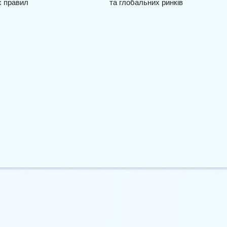
nchorage підтримує
Компанія Kraken запускає
регулювання…
xStocks для європейських та…