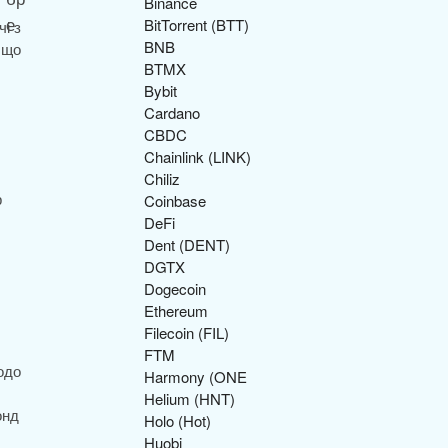
Binance
BitTorrent (BTT)
і з
BNB
 що
BTMX
Bybit
Cardano
CBDC
Chainlink (LINK)
Chiliz
р
Coinbase
DeFi
Dent (DENT)
DGTX
Dogecoin
Ethereum
Filecoin (FIL)
FTM
одо
Harmony (ONE
Helium (HNT)
онд
Holo (Hot)
Huobi