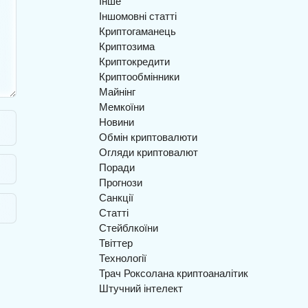
Інше
Іншомовні статті
Криптогаманець
Криптозима
Криптокредити
Криптообмінники
Майнінг
Мемкоїни
Новини
Обмін криптовалюти
Огляди криптовалют
Поради
Прогнози
Санкції
Статті
Стейблкоїни
Твіттер
Технології
Трач Роксолана криптоаналітик
Штучний інтелект