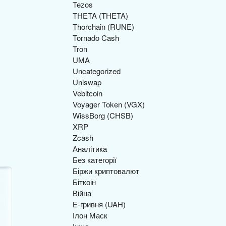
Tezos
THETA (THETA)
Thorchain (RUNE)
Tornado Cash
Tron
UMA
Uncategorized
Uniswap
Vebitcoin
Voyager Token (VGX)
WissBorg (CHSB)
XRP
Zcash
Аналітика
Без категорії
Біржи криптовалют
Біткоін
Війна
Е-гривня (UAH)
Ілон Маск