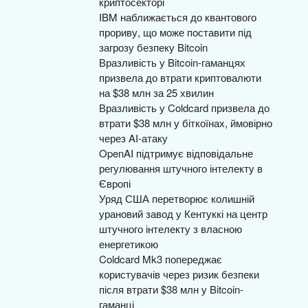
криптосекторі
IBM наближається до квантового
прориву, що може поставити під
загрозу безпеку Bitcoin
Вразливість у Bitcoin-гаманцях
призвела до втрати криптовалюти
на $38 млн за 25 хвилин
Вразливість у Coldcard призвела до
втрати $38 млн у біткоїнах, ймовірно
через AI-атаку
OpenAI підтримує відповідальне
регулювання штучного інтелекту в
Європі
Уряд США перетворює колишній
урановий завод у Кентуккі на центр
штучного інтелекту з власною
енергетикою
Coldcard Mk3 попереджає
користувачів через ризик безпеки
після втрати $38 млн у Bitcoin-
гаманці