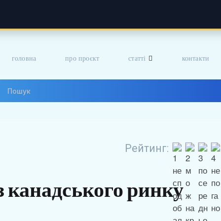
головна
про проєкт
статті
контакти
Рейтинг:
з канадського ринку