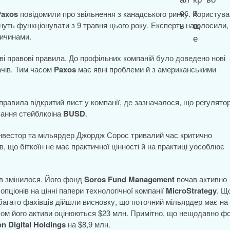
Paxos
повідомили про звільнення з канадського ринку. Користувач
ануть функціонувати з 9 травня цього року. Експерти наголосили,
ричинами.
 правові правила. До профільних компаній було доведено нові
ачів. Тим часом
Paxos
має явні проблеми й з американськими
аправила відкритий лист у компанії, де зазначалося, що регулято
вання стейблкоіна
BUSD
.
інвестор та мільярдер Джордж Сорос тривалий час критично
 що біткоїн не має практичної цінності й на практиці уособлює
ів змінилося. Його фонд
Soros Fund
Management
почав активно
опціонів на цінні папери технологічної компанії
MicroStrategy
. Щ
 багато фахівців дійшли висновку, що поточний мільярдер має на
сом його активи оцінюються $23 млн. Примітно, що нещодавно ф
n Digital Holdings
на $8,9 млн.