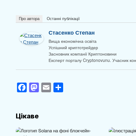
Про автора
Останні публікації
Стасенко Степан
Вища економічна освіта
Успішний криптотрейдер
Засновник компанії Криптоновини
Експерт порталу Cryptonovunu. Учасник к
F
M
E
П
a
a
m
о
c
st
ail
ді
e
o
л
Цікаве
b
d
и