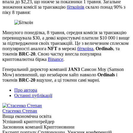
впала до $2,23, що нижче за показники 1 травня. Загальне
зниження комісії за транзакцію
біткоїнів
склало понад 90% з
піку 8 травня:
Минулого понеділка, 8 травня, середня комісія за транзакцію
перевищувала $30, а деякі користувачі платили $10 000 і вище
за підтвердження своїх транзакцій. Це з величезним сплеском
популярності аналога
NFT
в мережі
біткоїна
,
Ordinals
, та
токенів
BRC-20
. Свою частку внесла популярна
криптовалютна біржа
Binance
.
Генеральний директор компанії
JAN3
Самсон Моу (Samson
Mow) впевнений, що незабаром хайп навколо
Ordinals
і
токенів
BRC-20
вщухне, а ці токени самі марні.
Про автора
Останні публікації
Стасенко Степан
Вища економічна освіта
Успішний криптотрейдер
Засновник компанії Криптоновини
Експерт порталу Cryptonovunu. Учасник конференцій