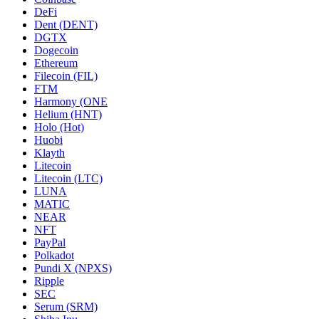
DeFi
Dent (DENT)
DGTX
Dogecoin
Ethereum
Filecoin (FIL)
FTM
Harmony (ONE
Helium (HNT)
Holo (Hot)
Huobi
Klayth
Litecoin
Litecoin (LTC)
LUNA
MATIC
NEAR
NFT
PayPal
Polkadot
Pundi X (NPXS)
Ripple
SEC
Serum (SRM)