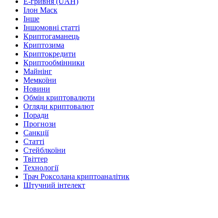
Е-гривня (UAH)
Ілон Маск
Інше
Іншомовні статті
Криптогаманець
Криптозима
Криптокредити
Криптообмінники
Майнінг
Мемкоїни
Новини
Обмін криптовалюти
Огляди криптовалют
Поради
Прогнози
Санкції
Статті
Стейблкоїни
Твіттер
Технології
Трач Роксолана криптоаналітик
Штучний інтелект