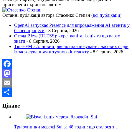
присвячених криптовалютам.
Останні публікації автора Стасенко Степан
(
всі публікації
)
OpenAI запускає Presence для впровадження AI-агентів у
бізнес-процеси
- 8 Серпня, 2026
Огляд Bless (BLESS): курс, капіталізація та що варто
знати
- 8 Серпня, 2026
TimesFM 2.5: новий рівень прогнозування часових рядів
із застосуванням штучного інтелекту
- 8 Серпня, 2026
Facebook
Mastodon
Email
Поділитися
Цікаве
Три зупинки мережі Sui за 48 годин: що сталося з…