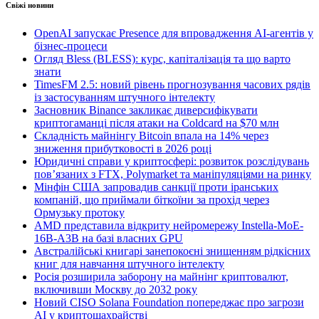
Свіжі новини
OpenAI запускає Presence для впровадження AI-агентів у
бізнес-процеси
Огляд Bless (BLESS): курс, капіталізація та що варто
знати
TimesFM 2.5: новий рівень прогнозування часових рядів
із застосуванням штучного інтелекту
Засновник Binance закликає диверсифікувати
криптогаманці після атаки на Coldcard на $70 млн
Складність майнінгу Bitcoin впала на 14% через
зниження прибутковості в 2026 році
Юридичні справи у криптосфері: розвиток розслідувань
пов’язаних з FTX, Polymarket та маніпуляціями на ринку
Мінфін США запровадив санкції проти іранських
компаній, що приймали біткоїни за прохід через
Ормузьку протоку
AMD представила відкриту нейромережу Instella-MoE-
16B-A3B на базі власних GPU
Австралійські книгарі занепокоєні знищенням рідкісних
книг для навчання штучного інтелекту
Росія розширила заборону на майнінг криптовалют,
включивши Москву до 2032 року
Новий CISO Solana Foundation попереджає про загрози
AI у криптошахрайстві