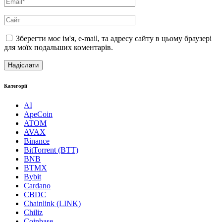
Зберегти моє ім'я, e-mail, та адресу сайту в цьому браузері
для моїх подальших коментарів.
Категорії
AI
ApeCoin
ATOM
AVAX
Binance
BitTorrent (BTT)
BNB
BTMX
Bybit
Cardano
CBDC
Chainlink (LINK)
Chiliz
Coinbase