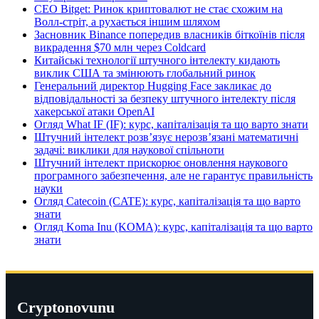
CEO Bitget: Ринок криптовалют не стає схожим на
Волл-стріт, а рухається іншим шляхом
Засновник Binance попередив власників біткоїнів після
викрадення $70 млн через Coldcard
Китайські технології штучного інтелекту кидають
виклик США та змінюють глобальний ринок
Генеральний директор Hugging Face закликає до
відповідальності за безпеку штучного інтелекту після
хакерської атаки OpenAI
Огляд What IF (IF): курс, капіталізація та що варто знати
Штучний інтелект розв’язує нерозв’язані математичні
задачі: виклики для наукової спільноти
Штучний інтелект прискорює оновлення наукового
програмного забезпечення, але не гарантує правильність
науки
Огляд Catecoin (CATE): курс, капіталізація та що варто
знати
Огляд Koma Inu (KOMA): курс, капіталізація та що варто
знати
Cryptonovunu