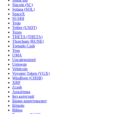
Shiba Inu
Siacoin (SC)
Solana (SOL)
SpaceX
SUSHI
Tesla
Tether (USDT)
Tezos
THETA (THETA)
Thorchain (RUNE)
Tornado Cash
Tron
UMA
Uncategorized
Uniswap
Vebitcoin
Voyager Token (VGX)
WissBorg (CHSB)
XRP
Zcash
Аналітика
Без категорії
Біржи криптовалют
Біткоін
Війна