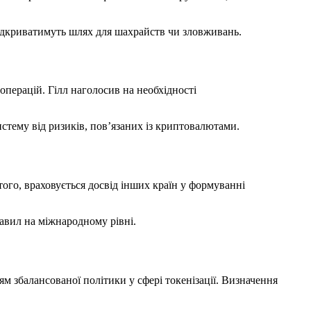
відкриватимуть шлях для шахрайств чи зловживань.
операцій. Гілл наголосив на необхідності
истему від ризиків, пов’язаних із криптовалютами.
ого, враховується досвід інших країн у формуванні
вил на міжнародному рівні.
 збалансованої політики у сфері токенізації. Визначення