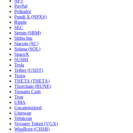
NFT
PayPal
Polkadot
Pundi X (NPXS)
Ripple
SEC
Serum (SRM)
Shiba Inu
Siacoin (SC)
Solana (SOL)
SpaceX
SUSHI
Tesla
Tether (USDT)
Tezos
THETA (THETA)
Thorchain (RUNE)
Tornado Cash
Tron
UMA
Uncategorized
Uniswap
Vebitcoin
Voyager Token (VGX)
WissBorg (CHSB)