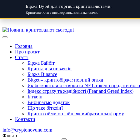
Біржа Bybit для торгівлі криптовалютами.
Криптовалюти є високоризиковими активами.
Skip
to
content
Головна
Про проєкт
Статті
Біржа Байбіт
Крипта для новачків
Біржа Binance
Bitget – криптобіржа: повний огляд
Як безкоштовно створити NFT-токен і продати його:
Індекс страху та жадібності (Fear and Greed Index)
Біткоін
Вибираємо додаток
Що таке біткоін?
Криптозайми онлайн: як вибрати платформу
Контакти
info@cryptonovunu.com
Фiльтр