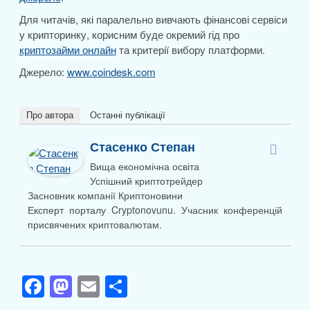
Для читачів, які паралельно вивчають фінансові сервіси
у крипторинку, корисним буде окремий гід про
криптозайми онлайн
та критерії вибору платформи.
Джерело:
www.coindesk.com
Про автора
Останні публікації
Стасенко Степан
Вища економічна освіта
Успішний криптотрейдер
Засновник компанії Криптоновини
Експерт порталу Cryptonovunu. Учасник конференцій
присвячених криптовалютам.
F
M
E
П
a
a
m
о