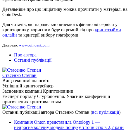
Детальніше про цю ініціативу можна прочитати у матеріалі на
CoinDesk.
Для читачів, які паралельно вивчають фінансові сервіси у
крипторинку, корисним буде окремий гід про
криптозайми
онлайн
та критерії вибору платформи.
Джерело:
www.coindesk.com
Про автора
Останні публікації
Стасенко Степан
Вища економічна освіта
Успішний криптотрейдер
Засновник компанії Криптоновини
Експерт порталу Cryptonovunu. Учасник конференцій
присвячених криптовалютам.
Останні публікації автора Стасенко Степан
(
всі публікації
)
Компанія Onton представила Ontology 1 —
нейросимволічну модель пошуку з точністю в 2,7 рази