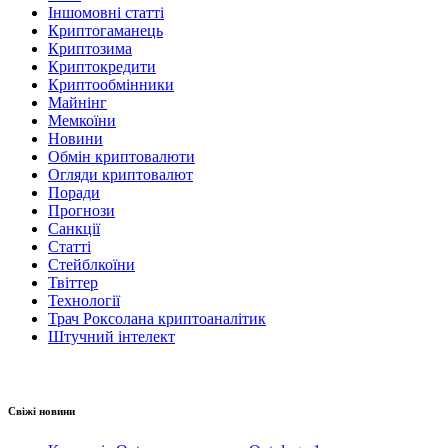
Іншомовні статті
Криптогаманець
Криптозима
Криптокредити
Криптообмінники
Майнінг
Мемкоїни
Новини
Обмін криптовалюти
Огляди криптовалют
Поради
Прогнози
Санкції
Статті
Стейблкоїни
Твіттер
Технології
Трач Роксолана криптоаналітик
Штучний інтелект
Свіжі новини