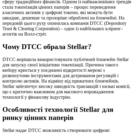
сферу традиційних фінансів. Одним із найважливіших трендів
стала токенізація цінних паперів – процес переведення
класичних активів у цифрові токени, які можуть бути
швидше, дешевше та прозоріше оброблені на блокчейні. На
передовій цього руху опинилась компанія DTCC (Depository
Trust & Clearing Corporation) – один із найбільших кліринг-
агентів на Волл-стріт.
Чому DTCC обрала Stellar?
DTCC вирішила використовувати публічний блокчейн Stellar
для запуску своєї ініціативи токенізації. Причина такого
вибору криється у поєднанні відкритості мережі з
розвинутими інструментами для дотримання регуляцій і
контролю активів. На відміну від приватних блокчейнів,
Stellar забезпечує високу швидкість транзакцій і низькі комісії,
що є критично важливим для масового впровадження
технології у фінансову індустрію.
Особливості технології Stellar для
ринку цінних паперів
Stellar надає DTCC можливість створювати цифрові