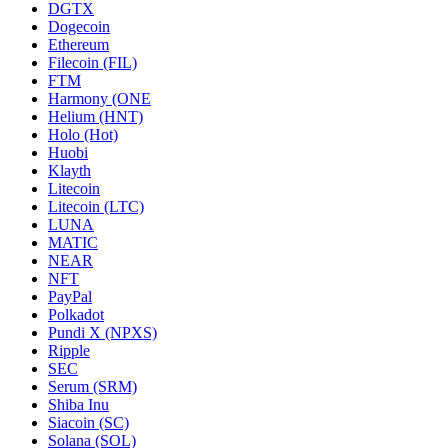
DGTX
Dogecoin
Ethereum
Filecoin (FIL)
FTM
Harmony (ONE
Helium (HNT)
Holo (Hot)
Huobi
Klayth
Litecoin
Litecoin (LTC)
LUNA
MATIC
NEAR
NFT
PayPal
Polkadot
Pundi X (NPXS)
Ripple
SEC
Serum (SRM)
Shiba Inu
Siacoin (SC)
Solana (SOL)