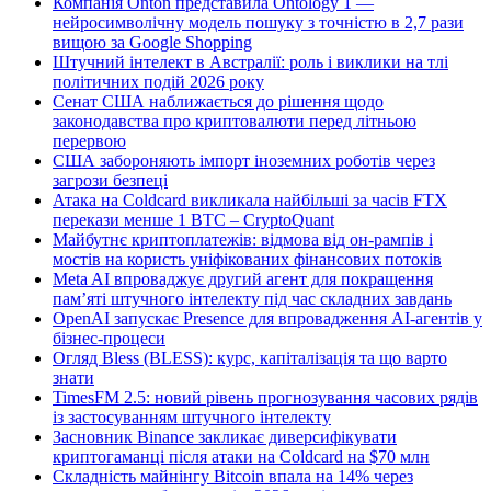
Компанія Onton представила Ontology 1 —
нейросимволічну модель пошуку з точністю в 2,7 рази
вищою за Google Shopping
Штучний інтелект в Австралії: роль і виклики на тлі
політичних подій 2026 року
Сенат США наближається до рішення щодо
законодавства про криптовалюти перед літньою
перервою
США забороняють імпорт іноземних роботів через
загрози безпеці
Атака на Coldcard викликала найбільші за часів FTX
перекази менше 1 BTC – CryptoQuant
Майбутнє криптоплатежів: відмова від он-рампів і
мостів на користь уніфікованих фінансових потоків
Meta AI впроваджує другий агент для покращення
пам’яті штучного інтелекту під час складних завдань
OpenAI запускає Presence для впровадження AI-агентів у
бізнес-процеси
Огляд Bless (BLESS): курс, капіталізація та що варто
знати
TimesFM 2.5: новий рівень прогнозування часових рядів
із застосуванням штучного інтелекту
Засновник Binance закликає диверсифікувати
криптогаманці після атаки на Coldcard на $70 млн
Складність майнінгу Bitcoin впала на 14% через