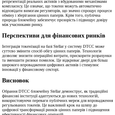
репрезентації реальних активів з вбудованими механізмами
комплаєнсу. Це означає, що токени можуть автоматично
відповідати вимогам регуляторів, що значно спрощує процеси
обміну і зберігання цінних паперів. Крім того, публічна
природа блокчейну забезпечує прозорість і підвищує довіру
між учасниками ринку.
Перспективи для фінансових ринків
Інтеграція токенізації на базі Stellar у систему DTCC може
суттєво змінити спосіб обігу цінних паперів. Технологія
дозволяє знизити операційні витрати, прискорити розрахунки
та зменшити ризики помилок. Це відкриває двері для більш
широкого впровадження цифрових активів і стимулює
інновації у фінансовому секторі.
Висновок
Обрання DTCC блокчейну Stellar демонструє, як традиційні
фінансові інституції адаптуються до нових технологій,
використовуючи переваги публічних мереж для впровадження
регульованих токенів. Це важливий крок на шляху до
цифрової трансформації ринків цінних паперів і підвищення
ефективності фінансових операцій.