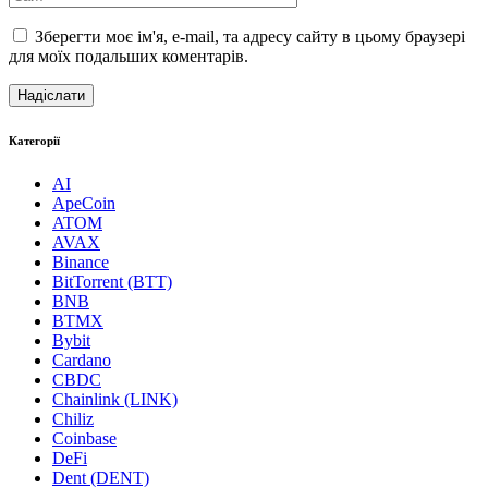
Зберегти моє ім'я, e-mail, та адресу сайту в цьому браузері
для моїх подальших коментарів.
Категорії
AI
ApeCoin
ATOM
AVAX
Binance
BitTorrent (BTT)
BNB
BTMX
Bybit
Cardano
CBDC
Chainlink (LINK)
Chiliz
Coinbase
DeFi
Dent (DENT)