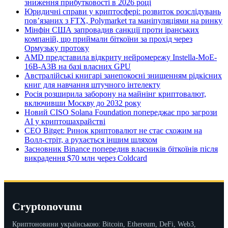
зниження прибутковості в 2026 році
Юридичні справи у криптосфері: розвиток розслідувань
пов’язаних з FTX, Polymarket та маніпуляціями на ринку
Мінфін США запровадив санкції проти іранських
компаній, що приймали біткоїни за прохід через
Ормузьку протоку
AMD представила відкриту нейромережу Instella-MoE-
16B-A3B на базі власних GPU
Австралійські книгарі занепокоєні знищенням рідкісних
книг для навчання штучного інтелекту
Росія розширила заборону на майнінг криптовалют,
включивши Москву до 2032 року
Новий CISO Solana Foundation попереджає про загрози
AI у криптошахрайстві
CEO Bitget: Ринок криптовалют не стає схожим на
Волл-стріт, а рухається іншим шляхом
Засновник Binance попередив власників біткоїнів після
викрадення $70 млн через Coldcard
Cryptonovunu
Криптоновини українською: Bitcoin, Ethereum, DeFi, Web3,