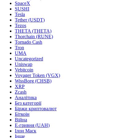
SpaceX
SUSHI
Tesla
Tether (USDT)
Tezos
THETA (THETA)
Thorchain (RUNE)
Tornado Cash
Tron
UMA
Uncategorized
Uniswap
Vebitcoin
Voyager Token (VGX)
WissBorg (CHSB)
XRP
Zcash
Аналітика
Без категорії
Біржи криптовалют
Біткоін
Війна
Е-гривня (UAH)
Ілон Маск
Інше