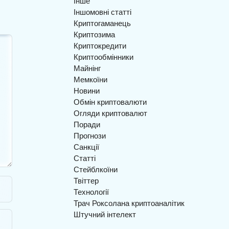
Інше
Іншомовні статті
Криптогаманець
Криптозима
Криптокредити
Криптообмінники
Майнінг
Мемкоїни
Новини
Обмін криптовалюти
Огляди криптовалют
Поради
Прогнози
Санкції
Статті
Стейблкоїни
Твіттер
Технології
Трач Роксолана криптоаналітик
Штучний інтелект