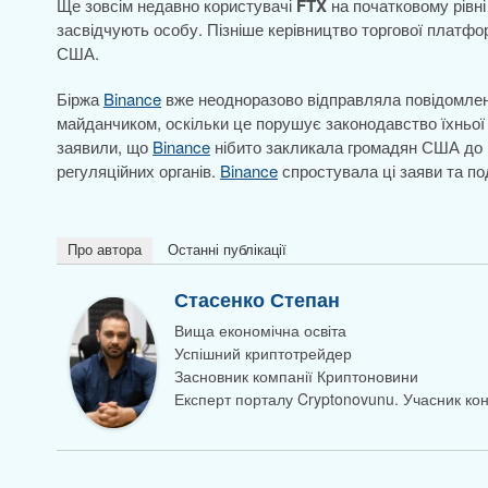
Ще зовсім недавно користувачі
FTX
на початковому рівн
засвідчують особу. Пізніше керівництво торгової платф
США.
Біржа
Binance
вже неодноразово відправляла повідомле
майданчиком, оскільки це порушує законодавство їхньої
заявили, що
Binance
нібито закликала громадян США до 
регуляційних органів.
Binance
спростувала ці заяви та по
Про автора
Останні публікації
Стасенко Степан
Вища економічна освіта
Успішний криптотрейдер
Засновник компанії Криптоновини
Експерт порталу Cryptonovunu. Учасник к