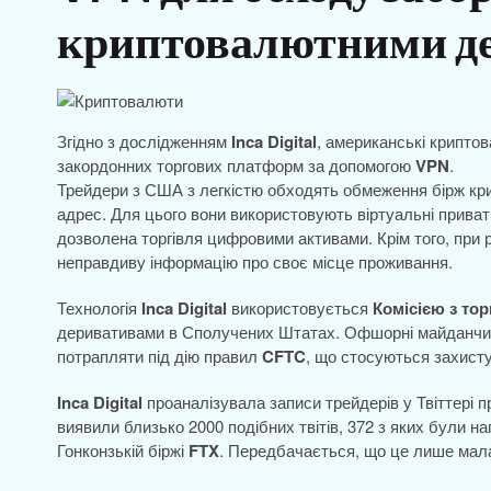
криптовалютними д
Згідно з дослідженням
Inca Digital
, американські крипто
закордонних торгових платформ за допомогою
VPN
.
Трейдери з США з легкістю обходять обмеження бірж крип
адрес. Для цього вони використовують віртуальні приват
дозволена торгівля цифровими активами. Крім того, при 
неправдиву інформацію про своє місце проживання.
Технологія
Inca Digital
використовується
Комісією з то
деривативами в Сполучених Штатах. Офшорні майданчик
потрапляти під дію правил
CFTC
, що стосуються захисту
Inca Digital
проаналізувала записи трейдерів у Твіттері 
виявили близько 2000 подібних твітів, 372 з яких були 
Гонконзькій біржі
FTX
. Передбачається, що це лише мала 