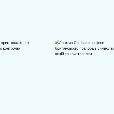
ity Act не сприятиме
Coinbase отримала ліцензію F
кцій у…
для торгівлі акціями…