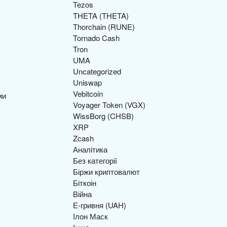
Tezos
THETA (THETA)
Thorchain (RUNE)
Tornado Cash
Tron
UMA
Uncategorized
Uniswap
Vebitcoin
Voyager Token (VGX)
WissBorg (CHSB)
XRP
Zcash
Аналітика
Без категорії
Біржи криптовалют
Біткоін
Війна
Е-гривня (UAH)
CA
Ілон Маск