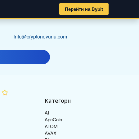
Перейти на Bybit
info@cryptonovunu.com
Категорії
AI
ApeCoin
ATOM
AVAX