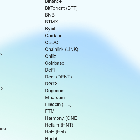
Binance
BitTorrent (BTT)
BNB
BTMX
Bybit
Cardano
CBDC
Chainlink (LINK)
P-
Chiliz
Coinbase
DeFi
Dent (DENT)
DGTX
лю
Dogecoin
Ethereum
Filecoin (FIL)
FTM
Harmony (ONE
Helium (HNT)
ння.
Holo (Hot)
Huobi