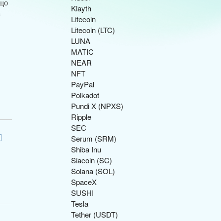
 що
Klayth
з
Litecoin
Litecoin (LTC)
LUNA
MATIC
NEAR
NFT
PayPal
Polkadot
Pundi X (NPXS)
Ripple
SEC
Serum (SRM)
Shiba Inu
Siacoin (SC)
Solana (SOL)
SpaceX
SUSHI
Tesla
Tether (USDT)