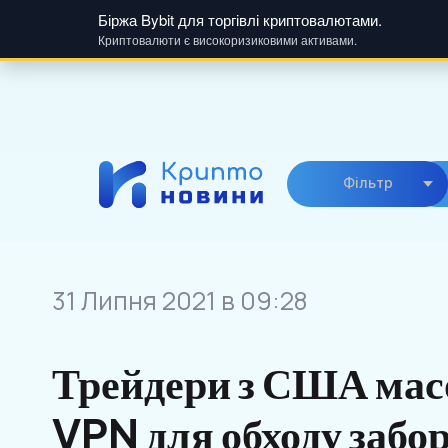
Біржа Bybit для торгівлі криптовалютами.
Криптовалюти є високоризиковими активами.
Skip
to
content
Фiльтр
31 Липня 2021 в 09:28
Трейдери з США мас
VPN для обходу забо