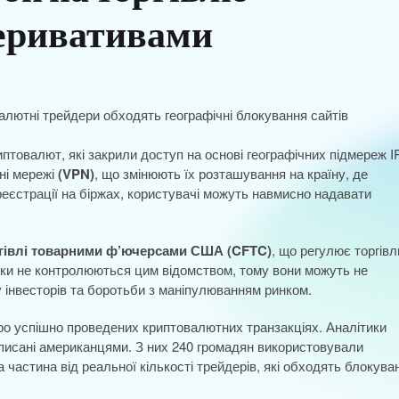
еривативами
валютні трейдери обходять географічні блокування сайтів
товалют, які закрили доступ на основі географічних підмереж I
ні мережі
(VPN)
, що змінюють їх розташування на країну, де
реєстрації на біржах, користувачі можуть навмисно надавати
ргівлі товарними ф’ючерсами США (CFTC)
, що регулює торгів
и не контролюються цим відомством, тому вони можуть не
 інвесторів та боротьби з маніпулюванням ринком.
про успішно проведених криптовалютних транзакціях. Аналітики
написані американцями. З них 240 громадян використовували
частина від реальної кількості трейдерів, які обходять блокува