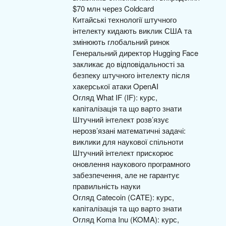
$70 млн через Coldcard
Китайські технології штучного
інтелекту кидають виклик США та
змінюють глобальний ринок
Генеральний директор Hugging Face
закликає до відповідальності за
безпеку штучного інтелекту після
хакерської атаки OpenAI
Огляд What IF (IF): курс,
капіталізація та що варто знати
Штучний інтелект розв’язує
нерозв’язані математичні задачі:
виклики для наукової спільноти
Штучний інтелект прискорює
оновлення наукового програмного
забезпечення, але не гарантує
правильність науки
Огляд Catecoin (CATE): курс,
капіталізація та що варто знати
Огляд Koma Inu (KOMA): курс,