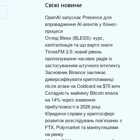
Свіжі новини
OpenAI запускає Presence для
впровадження AI-агентів у бізнес-
процеси
Огляд Bless (BLESS): курс,
капіталізація та що варто знати
TimesFM 2.5: новий рівень
прогнозування часових рядів із
застосуванням штучного інтелекту
Засновник Binance закликає
диверсифікувати криптогаманці
після атаки на Coldcard на $70 млн
Складність майнінгу Bitcoin впала
на 14% через зниження
прибутковості в 2026 році
Юридичні справи у криптосфері:
розвиток розслідувань пов’язаних з
FTX, Polymarket та маніпуляціями
на ринку