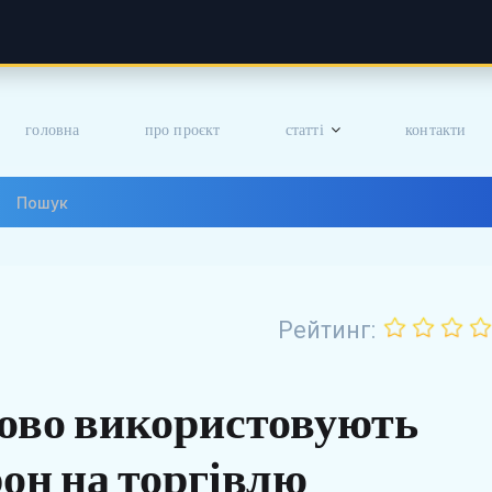
головна
про проєкт
статті
контакти
Рейтинг:
ово використовують
рон на торгівлю