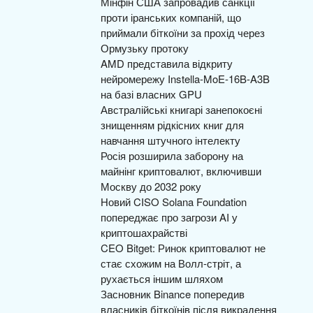
Мінфін США запровадив санкції
проти іранських компаній, що
приймали біткоїни за прохід через
Ормузьку протоку
AMD представила відкриту
нейромережу Instella-MoE-16B-A3B
на базі власних GPU
Австралійські книгарі занепокоєні
знищенням рідкісних книг для
навчання штучного інтелекту
Росія розширила заборону на
майнінг криптовалют, включивши
Москву до 2032 року
Новий CISO Solana Foundation
попереджає про загрози AI у
криптошахрайстві
CEO Bitget: Ринок криптовалют не
стає схожим на Волл-стріт, а
рухається іншим шляхом
Засновник Binance попередив
власників біткоїнів після викрадення