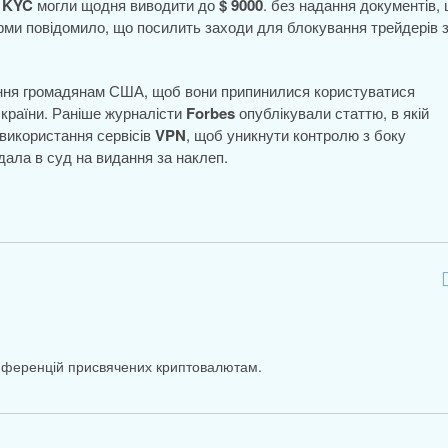
і
KYC
могли щодня виводити до
$ 9000
. без надання документів,
орми повідомило, що посилить заходи для блокування трейдерів 
ння громадянам США, щоб вони припинилися користуватися
 країни. Раніше журналісти
Forbes
опублікували статтю, в якій
використання сервісів
VPN
, щоб уникнути контролю з боку
дала в суд на видання за наклеп.
онференцій присвячених криптовалютам.