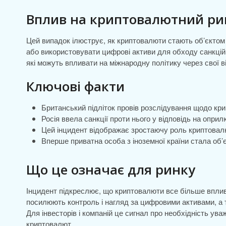
Вплив на криптовалютний рин
Цей випадок ілюструє, як криптовалюти стають об’єктом
або використовувати цифрові активи для обходу санкцій.
які можуть впливати на міжнародну політику через свої в
Ключові факти
Британський підліток провів розслідування щодо кр
Росія ввела санкції проти нього у відповідь на оприл
Цей інцидент відображає зростаючу роль криптовал
Вперше приватна особа з іноземної країни стала об’є
Що це означає для ринку
Інцидент підкреслює, що криптовалюти все більше вплива
посилюють контроль і нагляд за цифровими активами, а 
Для інвесторів і компаній це сигнал про необхідність ув
криптовалют.