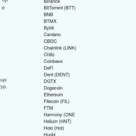
Binance
BitTorrent (BTT)
BNB
BTMX
Bybit
Cardano
CBDC
Chainlink (LINK)
Chiliz
Coinbase
DeFi
Dent (DENT)
 що
DGTX
тур,
Dogecoin
Ethereum
Filecoin (FIL)
FTM
Harmony (ONE
Helium (HNT)
Holo (Hot)
Huobi