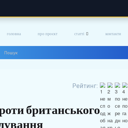
головна
про проєкт
статті
контакти
Рейтинг:
проти британського
ідування