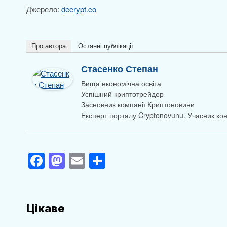
Джерело:
decrypt.co
Про автора
Останні публікації
Стасенко Степан
Вища економічна освіта
Успішний криптотрейдер
Засновник компанії Криптоновини
Експерт порталу Cryptonovunu. Учасник к
F
M
E
П
a
a
m
о
c
st
ail
ді
e
o
л
Цікаве
b
d
и