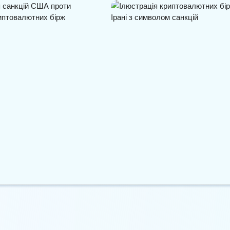
вадили санкції проти
США ввели санкції проти
криптобірж…
іранських криптобірж через…