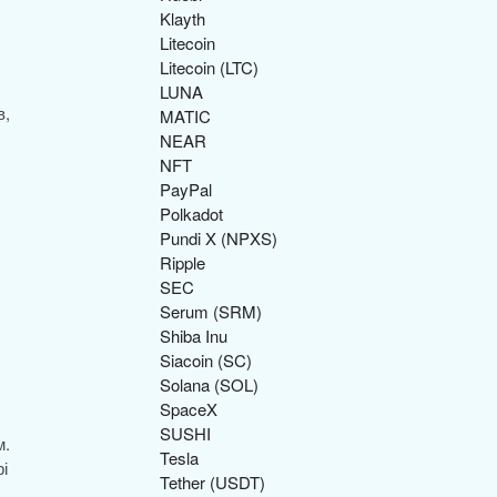
Klayth
Litecoin
Litecoin (LTC)
LUNA
в,
MATIC
NEAR
NFT
PayPal
Polkadot
Pundi X (NPXS)
Ripple
SEC
Serum (SRM)
Shiba Inu
Siacoin (SC)
Solana (SOL)
SpaceX
SUSHI
м.
Tesla
і
Tether (USDT)