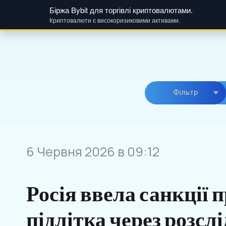
Біржа Bybit для торгівлі криптовалютами.
Криптовалюти є високоризиковими активами.
Skip
to
content
Фiльтр
6 Червня 2026 в 09:12
Росія ввела санкції 
підлітка через розсл