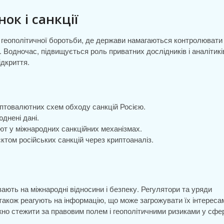
ок і санкції
 геополітичної боротьби, де держави намагаються контролювати
 Водночас, підвищується роль приватних дослідників і аналітикі
ідкриття.
иптовалютних схем обходу санкцій Росією.
юднені дані.
ют у міжнародних санкційних механізмах.
ктом російських санкцій через криптоаналіз.
ють на міжнародні відносини і безпеку. Регулятори та уряди
також реагують на інформацію, що може загрожувати їх інтереса
ажно стежити за правовим полем і геополітичними ризиками у сфер