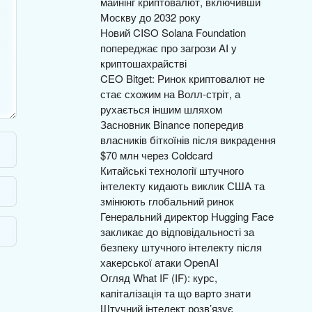
майнінг криптовалют, включивши
Москву до 2032 року
Новий CISO Solana Foundation
попереджає про загрози AI у
криптошахрайстві
CEO Bitget: Ринок криптовалют не
стає схожим на Волл-стріт, а
рухається іншим шляхом
Засновник Binance попередив
власників біткоїнів після викрадення
$70 млн через Coldcard
Китайські технології штучного
інтелекту кидають виклик США та
змінюють глобальний ринок
Генеральний директор Hugging Face
закликає до відповідальності за
безпеку штучного інтелекту після
хакерської атаки OpenAI
Огляд What IF (IF): курс,
капіталізація та що варто знати
Штучний інтелект розв’язує