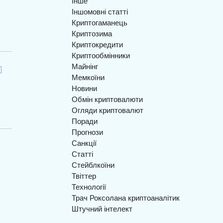
Інше
Іншомовні статті
Криптогаманець
Криптозима
Криптокредити
Криптообмінники
Майнінг
Мемкоїни
Новини
Обмін криптовалюти
Огляди криптовалют
Поради
Прогнози
Санкції
Статті
Стейблкоїни
Твіттер
Технології
Трач Роксолана криптоаналітик
Штучний інтелект