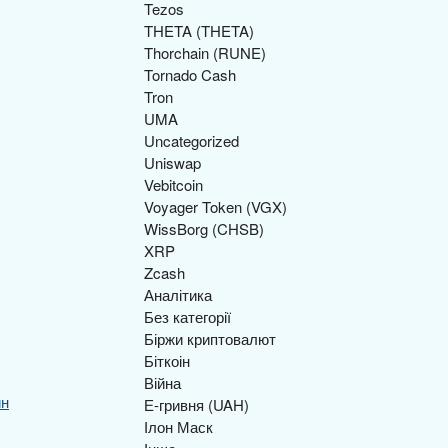
Tezos
THETA (THETA)
Thorchain (RUNE)
Tornado Cash
Tron
UMA
Uncategorized
Uniswap
Vebitcoin
Voyager Token (VGX)
WissBorg (CHSB)
XRP
Zcash
Аналітика
Без категорії
Біржи криптовалют
Біткоін
Війна
йн
Е-гривня (UAH)
Ілон Маск