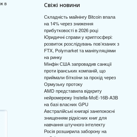
Свіжі новини
Складність майнінгу Bitcoin впала
на 14% через зниження
прибутковості в 2026 році
Юридичні справи у криптосфері:
розвиток розслідувань пов’язаних з
FTX, Polymarket та маніпуляціями
на ринку
Мінфін США запровадив санкції
проти іранських компаній, що
приймали біткоїни за прохід через
Ормузьку протоку
AMD представила відкриту
нейромережу Instella-MoE-16B-A3B
на базі власних GPU
Австралійські книгарі занепокоєні
знищенням рідкісних книг для
навчання штучного інтелекту
Росія розширила заборону на