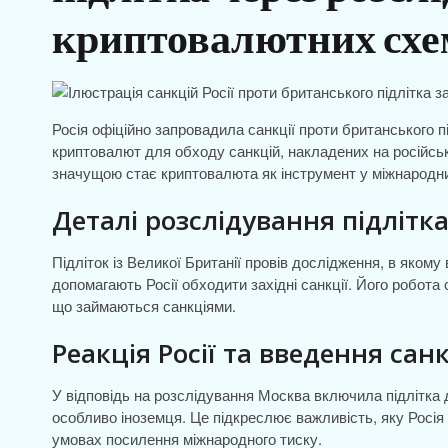
криптовалютних схем
Росія офіційно запровадила санкції проти британського п
криптовалют для обходу санкцій, накладених на російські
значущою стає криптовалюта як інструмент у міжнародни
Деталі розслідування підлітк
Підліток із Великої Британії провів дослідження, в яко
допомагають Росії обходити західні санкції. Його робота 
що займаються санкціями.
Реакція Росії та введення сан
У відповідь на розслідування Москва включила підлітка 
особливо іноземця. Це підкреслює важливість, яку Росія
умовах посилення міжнародного тиску.