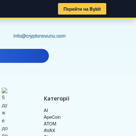
Перейти на Bybit
info@cryptonovunu.com
Категорії
AI
ApeCoin
ATOM
AVAX