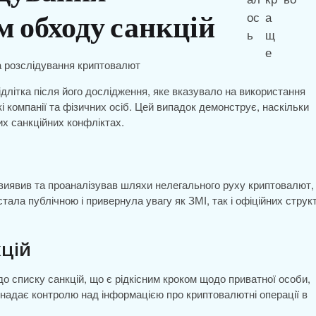
 обходу санкцій
ідлітка після його дослідження, яке вказувало на використання
 компанії та фізичних осіб. Цей випадок демонструє, наскільки
х санкційних конфліктах.
а
му виявив та проаналізував шляхи нелегального руху криптовалют,
стала публічною і привернула увагу як ЗМІ, так і офіційних струк
кцій
до списку санкцій, що є рідкісним кроком щодо приватної особи,
 надає контролю над інформацією про криптовалютні операції в