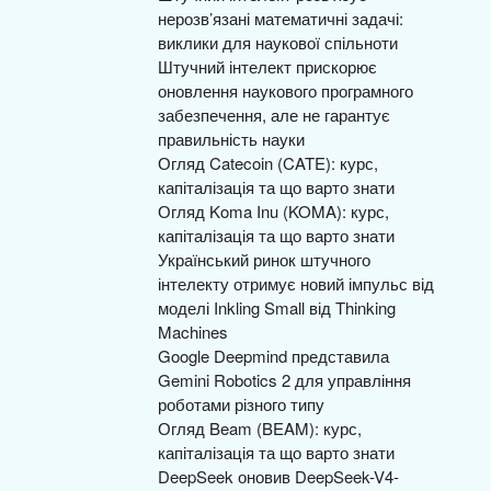
нерозв’язані математичні задачі:
виклики для наукової спільноти
Штучний інтелект прискорює
оновлення наукового програмного
забезпечення, але не гарантує
правильність науки
Огляд Catecoin (CATE): курс,
капіталізація та що варто знати
Огляд Koma Inu (KOMA): курс,
капіталізація та що варто знати
Український ринок штучного
інтелекту отримує новий імпульс від
моделі Inkling Small від Thinking
Machines
Google Deepmind представила
Gemini Robotics 2 для управління
роботами різного типу
Огляд Beam (BEAM): курс,
капіталізація та що варто знати
DeepSeek оновив DeepSeek-V4-