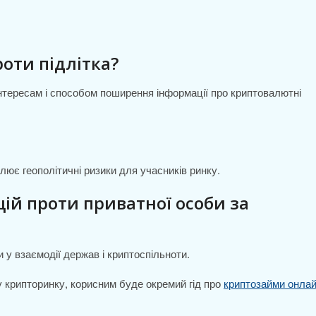
роти підлітка?
інтересам і способом поширення інформації про криптовалютні
лює геополітичні ризики для учасників ринку.
ій проти приватної особи за
и у взаємодії держав і криптоспільноти.
 у крипторинку, корисним буде окремий гід про
криптозайми онла