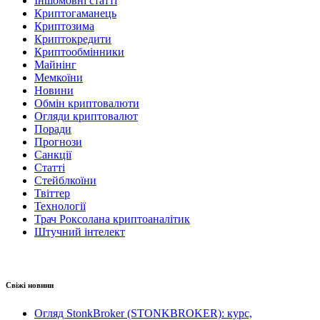
Іншомовні статті
Криптогаманець
Криптозима
Криптокредити
Криптообмінники
Майнінг
Мемкоїни
Новини
Обмін криптовалюти
Огляди криптовалют
Поради
Прогнози
Санкції
Статті
Стейблкоїни
Твіттер
Технології
Трач Роксолана криптоаналітик
Штучний інтелект
Свіжі новини
Огляд StonkBroker (STONKBROKER): курс,