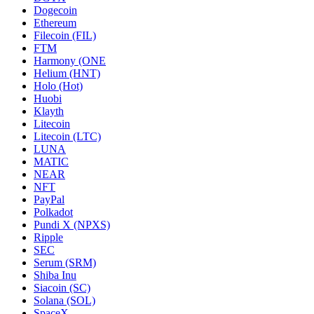
Dogecoin
Ethereum
Filecoin (FIL)
FTM
Harmony (ONE
Helium (HNT)
Holo (Hot)
Huobi
Klayth
Litecoin
Litecoin (LTC)
LUNA
MATIC
NEAR
NFT
PayPal
Polkadot
Pundi X (NPXS)
Ripple
SEC
Serum (SRM)
Shiba Inu
Siacoin (SC)
Solana (SOL)
SpaceX