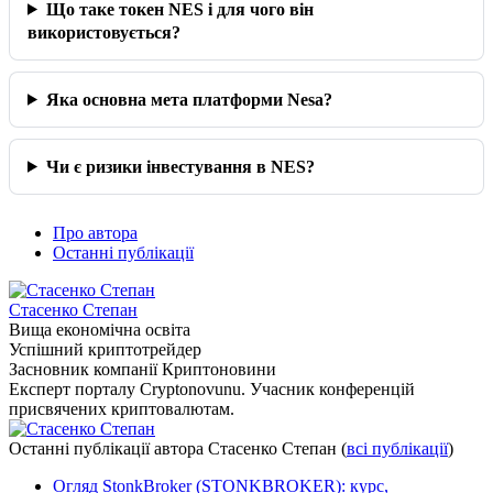
Що таке токен NES і для чого він
використовується?
Яка основна мета платформи Nesa?
Чи є ризики інвестування в NES?
Про автора
Останні публікації
Стасенко Степан
Вища економічна освіта
Успішний криптотрейдер
Засновник компанії Криптоновини
Експерт порталу Cryptonovunu. Учасник конференцій
присвячених криптовалютам.
Останні публікації автора Стасенко Степан
(
всі публікації
)
Огляд StonkBroker (STONKBROKER): курс,