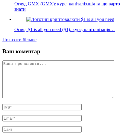
Огляд GMX (GMX): курс, капіталізація та що варто
знати
Огляд $1 is all you need ($1): курс, капіталізація…
Показати більше
Ваш коментар