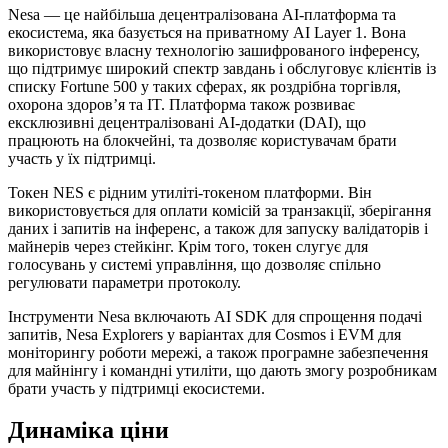
Nesa — це найбільша децентралізована AI-платформа та
екосистема, яка базується на приватному AI Layer 1. Вона
використовує власну технологію зашифрованого інференсу,
що підтримує широкий спектр завдань і обслуговує клієнтів із
списку Fortune 500 у таких сферах, як роздрібна торгівля,
охорона здоров’я та IT. Платформа також розвиває
ексклюзивні децентралізовані AI-додатки (DAI), що
працюють на блокчейні, та дозволяє користувачам брати
участь у їх підтримці.
Токен NES є рідним утиліті-токеном платформи. Він
використовується для оплати комісій за транзакції, зберігання
даних і запитів на інференс, а також для запуску валідаторів і
майнерів через стейкінг. Крім того, токен слугує для
голосувань у системі управління, що дозволяє спільно
регулювати параметри протоколу.
Інструменти Nesa включають AI SDK для спрощення подачі
запитів, Nesa Explorers у варіантах для Cosmos і EVM для
моніторингу роботи мережі, а також програмне забезпечення
для майнінгу і командні утиліти, що дають змогу розробникам
брати участь у підтримці екосистеми.
Динаміка ціни