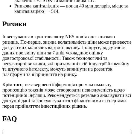
включно з AI SDK та майнінговим ПО.
Ринкова капіталізація — понад 40 млн доларів, місце за
капіталізацією — 514.
Ризики
Інвестування в криптовалюту NES пов’язане з низкою
ризиків. По-перше, значна волатильність ціни може призвести
до суттєвих коливань вартості активу. По-друге, відсутність
даних про зміну ціни за 7 днів ускладнює оцінку
довгострокової стабільності. Також технологічні та
регуляторні виклики, які притаманні всій індустрії блокчейну
та штучного інтелекту, можуть вплинути на розвиток
платформи та її прийняття на ринку.
Крім того, незавершена інформація про максимальну
пропозицію токенів може створювати невизначеність щодо
потенційної інфляції. Рекомендується ретельно аналізувати всі
доступні дані та консультуватися з фінансовими експертами
перед прийняттям інвестиційних рішень.
FAQ