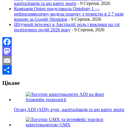
капіталізація та що варто знати
- 9 Серпня, 2026
Компанія Onton представила Ontology 1 —
нейросимволічну модель пошуку з точністю в 2,7 рази
вищою за Google Shopping
- 9 Серпня, 2026
Штучний інтелект в Австралії: роль і виклики на тлі
політичних подій 2026 року
- 9 Серпня, 2026
Facebook
Mastodon
Email
Поділитися
Цікаве
Огляд ADI (ADI): курс, капіталізація та що варто знати