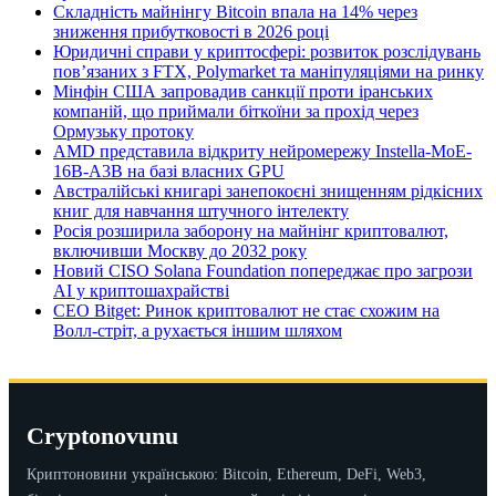
Складність майнінгу Bitcoin впала на 14% через
зниження прибутковості в 2026 році
Юридичні справи у криптосфері: розвиток розслідувань
пов’язаних з FTX, Polymarket та маніпуляціями на ринку
Мінфін США запровадив санкції проти іранських
компаній, що приймали біткоїни за прохід через
Ормузьку протоку
AMD представила відкриту нейромережу Instella-MoE-
16B-A3B на базі власних GPU
Австралійські книгарі занепокоєні знищенням рідкісних
книг для навчання штучного інтелекту
Росія розширила заборону на майнінг криптовалют,
включивши Москву до 2032 року
Новий CISO Solana Foundation попереджає про загрози
AI у криптошахрайстві
CEO Bitget: Ринок криптовалют не стає схожим на
Волл-стріт, а рухається іншим шляхом
Cryptonovunu
Криптоновини українською: Bitcoin, Ethereum, DeFi, Web3,