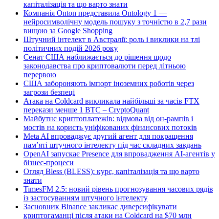
капіталізація та що варто знати
Компанія Onton представила Ontology 1 —
нейросимволічну модель пошуку з точністю в 2,7 рази
вищою за Google Shopping
Штучний інтелект в Австралії: роль і виклики на тлі
політичних подій 2026 року
Сенат США наближається до рішення щодо
законодавства про криптовалюти перед літньою
перервою
США забороняють імпорт іноземних роботів через
загрози безпеці
Атака на Coldcard викликала найбільші за часів FTX
перекази менше 1 BTC – CryptoQuant
Майбутнє криптоплатежів: відмова від он-рампів і
мостів на користь уніфікованих фінансових потоків
Meta AI впроваджує другий агент для покращення
пам’яті штучного інтелекту під час складних завдань
OpenAI запускає Presence для впровадження AI-агентів у
бізнес-процеси
Огляд Bless (BLESS): курс, капіталізація та що варто
знати
TimesFM 2.5: новий рівень прогнозування часових рядів
із застосуванням штучного інтелекту
Засновник Binance закликає диверсифікувати
криптогаманці після атаки на Coldcard на $70 млн