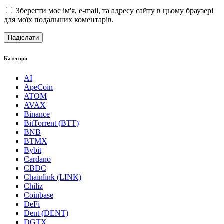
Зберегти моє ім'я, e-mail, та адресу сайту в цьому браузері
для моїх подальших коментарів.
Категорії
AI
ApeCoin
ATOM
AVAX
Binance
BitTorrent (BTT)
BNB
BTMX
Bybit
Cardano
CBDC
Chainlink (LINK)
Chiliz
Coinbase
DeFi
Dent (DENT)
DGTX