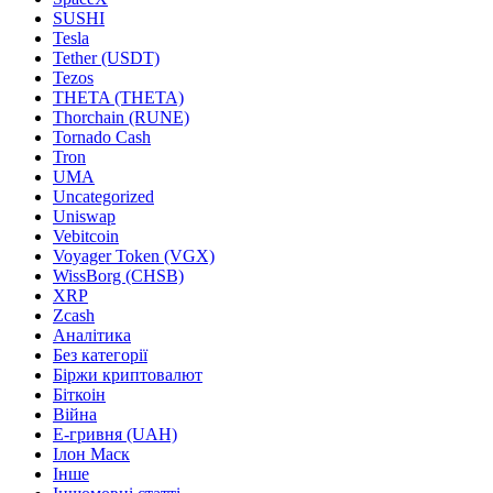
SUSHI
Tesla
Tether (USDT)
Tezos
THETA (THETA)
Thorchain (RUNE)
Tornado Cash
Tron
UMA
Uncategorized
Uniswap
Vebitcoin
Voyager Token (VGX)
WissBorg (CHSB)
XRP
Zcash
Аналітика
Без категорії
Біржи криптовалют
Біткоін
Війна
Е-гривня (UAH)
Ілон Маск
Інше