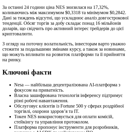
За останні 24 години ціна NES знизилася на 17,32%,
коливаючись між максимумом $0,3318 та мінімумом $0,2842.
Дані за тиждень відсутні, що ускладнює аналіз довгострокової
тенденції. Обсяг торгів за добу складає понад 16 мільйонів
доларів, що свідчить про активний інтерес трейдерів до цієї
криптовалюти.
З огляду на поточну волатильність, інвесторам варто уважно
стежити за подальшими змінами курсу, а також за новинами,
що можуть впливати на розвиток платформи та її прийняття
на ринку.
Ключові факти
Nesa — найбільша децентралізована AI-платформа з
фокусом на приватність.
Власна зашифрована технологія інференсу підтримує
різні робочі навантаження.
Обслуговує клієнтів із Fortune 500 у сферах роздрібної
торгівлі, охорони здоров’я та IT.
Токен NES використовується для оплати комісій,
стейкінгу та управління протоколом.
Платформа пропонує інструменти для розробників,