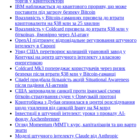
торгів у криптосекторі
IBM наближається до квантового прориву, що може
поставити під загрозу безпеку Bitcoin
Вразливість у Bitcoin-гаманцях призвела до втрати
криптовалюти на $38 млн за 25 хвилин
Вразливість у Coldcard призвела до втрати $38 млн у
біткоїнах, ймовірно через AI-атаку
OpenAI підтримує відповідальне регулювання штучного
інтелекту в Європі
Уряд США перетворює колишній урановий завод у
Кентуккі на центр штучного інтелекту з власною
енергетикою
Coldcard Mk3 попереджає користувачів через ризик
безпеки після втрати $38 млн у Bitcoin-гаманці
Citadel придбала більшість акцій Situational Awareness
після падіння AI-активів
США запровадили санкції проти іранської схеми
біткоїн-страхування суден у Ормузькій протоці
Криптобіржа з Дубая опинилася в центрі розслідування
щодо ухилення від санкцій Ірану на $4 млрд
Інвестиції в штучний інтелект: уроки з провалу AI-
фонду Aschenbrenner
Огляд Momentum (MMT): курс, капіталізація та що варто
знати
Моделі штучного інтелекту Claude від Anthropic