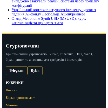
випадково атакували реальні системи через помилку
конфігурації
Український контекст штучного інтелекту: уроки з
падіння AI-фонду Леопольда Ашенбреннера
Огляд Metronome Synth USD (MSUSD): курс,
капіталізація та що варто знати
Cryptonovunu
Криптоновини українською: Bitcoin, Ethereum, DeFi, Web3,
біржі, ринок та аналітика для трейдерів і інвесторів.
Telegram
Bybit
РУБРИКИ
Новини
Біржи криптовалют
Майнінг