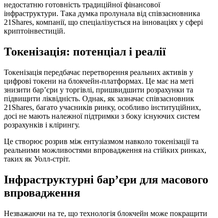
недостатню готовність традиційної фінансової
інфраструктури. Така думка пролунала від співзасновника
21Shares, компанії, що спеціалізується на інноваціях у сфері
криптоінвестицій.
Токенізація: потенціал і реалії
Токенізація передбачає перетворення реальних активів у
цифрові токени на блокчейн-платформах. Це має на меті
знизити бар’єри у торгівлі, пришвидшити розрахунки та
підвищити ліквідність. Однак, як зазначає співзасновник
21Shares, багато учасників ринку, особливо інституційних,
досі не мають належної підтримки з боку існуючих систем
розрахунків і клірингу.
Це створює розрив між ентузіазмом навколо токенізації та
реальними можливостями впровадження на стійких ринках,
таких як Уолл-стріт.
Інфраструктурні бар’єри для масового
впровадження
Незважаючи на те, що технологія блокчейн може покращити