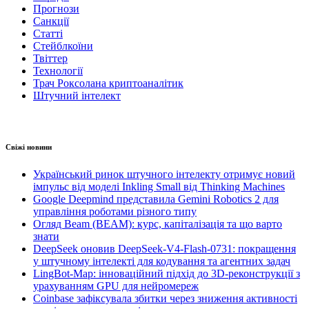
Прогнози
Санкції
Статті
Стейблкоїни
Твіттер
Технології
Трач Роксолана криптоаналітик
Штучний інтелект
Свіжі новини
Український ринок штучного інтелекту отримує новий
імпульс від моделі Inkling Small від Thinking Machines
Google Deepmind представила Gemini Robotics 2 для
управління роботами різного типу
Огляд Beam (BEAM): курс, капіталізація та що варто
знати
DeepSeek оновив DeepSeek-V4-Flash-0731: покращення
у штучному інтелекті для кодування та агентних задач
LingBot-Map: інноваційний підхід до 3D-реконструкції з
урахуванням GPU для нейромереж
Coinbase зафіксувала збитки через зниження активності