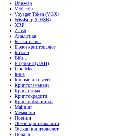
Uniswap
Vebitcoin
Voyager Token (VGX)
WissBorg (CHSB)
XRP
Zcash
Аналітика
Без категорії
Біржи криптовалют
Біткоін
Війна
Е-гривня (UAH)
Ілон Маск
Інше
Іншомовні статті
Криптогаманець
Криптозима
Криптокредити
Криптообмінники
Майнінг
Мемкоїни
Новини
Обмін криптовалюти
Огляди криптовалют
Поради