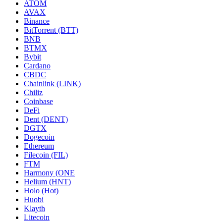
ATOM
AVAX
Binance
BitTorrent (BTT)
BNB
BTMX
Bybit
Cardano
CBDC
Chainlink (LINK)
Chiliz
Coinbase
DeFi
Dent (DENT)
DGTX
Dogecoin
Ethereum
Filecoin (FIL)
FTM
Harmony (ONE
Helium (HNT)
Holo (Hot)
Huobi
Klayth
Litecoin