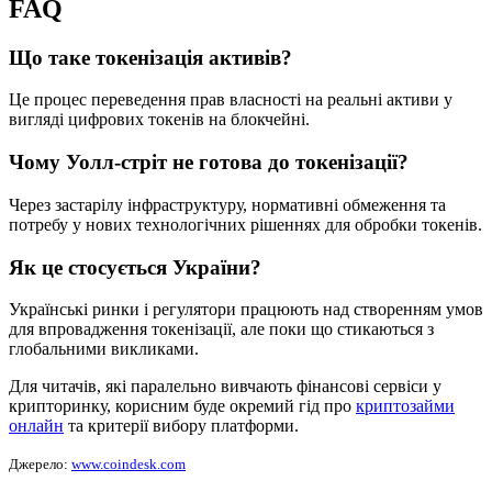
FAQ
Що таке токенізація активів?
Це процес переведення прав власності на реальні активи у
вигляді цифрових токенів на блокчейні.
Чому Уолл-стріт не готова до токенізації?
Через застарілу інфраструктуру, нормативні обмеження та
потребу у нових технологічних рішеннях для обробки токенів.
Як це стосується України?
Українські ринки і регулятори працюють над створенням умов
для впровадження токенізації, але поки що стикаються з
глобальними викликами.
Для читачів, які паралельно вивчають фінансові сервіси у
крипторинку, корисним буде окремий гід про
криптозайми
онлайн
та критерії вибору платформи.
Джерело:
www.coindesk.com