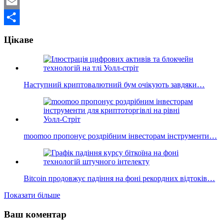
Mastodon
Email
Поділитися
Цікаве
Наступний криптовалютний бум очікують завдяки…
moomoo пропонує роздрібним інвесторам інструменти…
Bitcoin продовжує падіння на фоні рекордних відтоків…
Показати більше
Ваш коментар