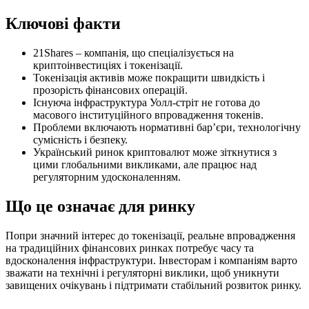
Ключові факти
21Shares – компанія, що спеціалізується на
криптоінвестиціях і токенізації.
Токенізація активів може покращити швидкість і
прозорість фінансових операцій.
Існуюча інфраструктура Уолл-стріт не готова до
масового інституційного впровадження токенів.
Проблеми включають нормативні бар’єри, технологічну
сумісність і безпеку.
Український ринок криптовалют може зіткнутися з
цими глобальними викликами, але працює над
регуляторним удосконаленням.
Що це означає для ринку
Попри значний інтерес до токенізації, реальне впровадження
на традиційних фінансових ринках потребує часу та
вдосконалення інфраструктури. Інвесторам і компаніям варто
зважати на технічні і регуляторні виклики, щоб уникнути
завищених очікувань і підтримати стабільний розвиток ринку.