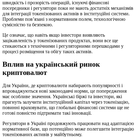
швидкість і прозорість операцій, існуючі фінансові
посередники і регулятори поки не мають достатніх механізмів
для інтеграції токенізованих активів в інституційні системи.
Проблеми пов’язані з нормативним полем, технологічною
сумісністю та безпекою.
Це означає, що навіть якщо інвестори виявляють
зацікавленість у токенізованих продуктах, вони все ще
стикаються з технічними і регуляторними перешкодами у
процесі розміщення та обігу таких активів.
Вплив на український ринок
криптовалют
Для України, де криптовалюти набирають популярності і
впроваджуються нові законодавчі норми, це попередження
має особливе значення. Українські біржі та інвестори, які
прагнуть залучити інституційний капітал через токенізацію,
повинні враховувати, що глобальні фінансові системи ще не
готові повністю підтримати такі інновації.
Регулятори в Україні продовжують працювати над адаптацією
нормативної бази, що потенційно може полегшити інтеграцію
токенізованих активів у майбутньому.