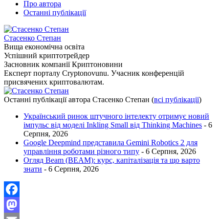
Про автора
Останні публікації
Стасенко Степан
Вища економічна освіта
Успішний криптотрейдер
Засновник компанії Криптоновини
Експерт порталу Cryptonovunu. Учасник конференцій
присвячених криптовалютам.
Останні публікації автора Стасенко Степан
(
всі публікації
)
Український ринок штучного інтелекту отримує новий
імпульс від моделі Inkling Small від Thinking Machines
- 6
Серпня, 2026
Google Deepmind представила Gemini Robotics 2 для
управління роботами різного типу
- 6 Серпня, 2026
Огляд Beam (BEAM): курс, капіталізація та що варто
знати
- 6 Серпня, 2026
Facebook