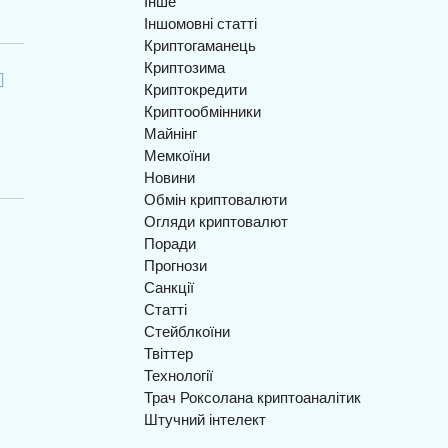
Інше
Іншомовні статті
Криптогаманець
Криптозима
Криптокредити
Криптообмінники
Майнінг
Мемкоїни
Новини
Обмін криптовалюти
Огляди криптовалют
Поради
Прогнози
Санкції
Статті
Стейблкоїни
Твіттер
Технології
Трач Роксолана криптоаналітик
Штучний інтелект