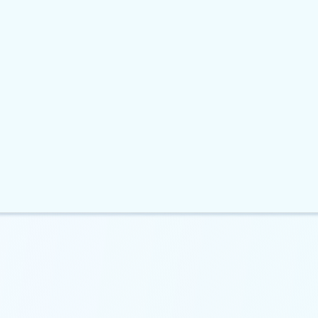
 прогнозують можливе
Аналітики прогнозують почато
и Bitcoin…
бичачого циклу для…