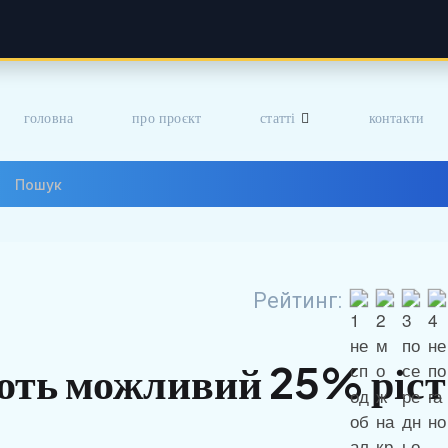
головна
про проєкт
статті
контакти
Рейтинг:
ють можливий 25% ріст