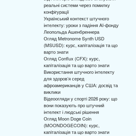
реальні системи через помилку
конфігурації
Український контекст штучного
інтелекту: уроки з падіння AI-фонду
Леопольда Ашенбреннера
Огляд Metronome Synth USD
(MSUSD): курс, капіталізація та що
варто знати
Огляд Conflux (CFX): курс,
капіталізація та що варто знати
Використання штучного інтелекту
для здоров’я серед
афроамериканців у США: досвід та
виклики
Відеоогляди у спорті 2026 року: що
вони показують про штучний
інтелект і людські рішення
Огляд Moon Doge Coin
(MOONDOGECOIN): курс,
капіталізація та що варто знати