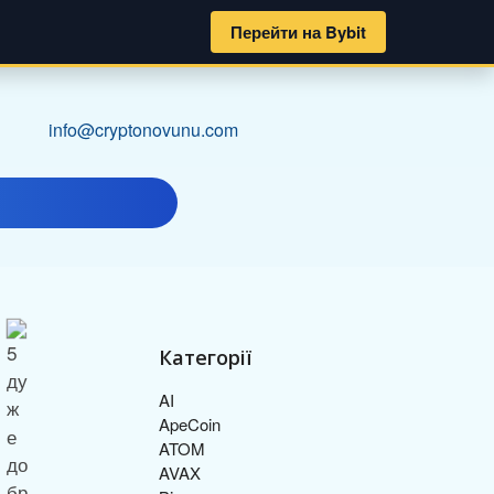
Перейти на Bybit
info@cryptonovunu.com
Категорії
AI
ApeCoin
ATOM
AVAX