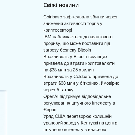
Свіжі новини
Coinbase зафіксувала збитки через
зниження активності торгів у
криптосекторі
IBM наближається до квантового
прориву, що може поставити під
загрозу безпеку Bitcoin
Вразливість у Bitcoin-гаманцях
к
призвела до втрати криптовалюти
на $38 млн за 25 хвилин
Вразливість у Coldcard призвела до
втрати $38 млн у біткоїнах, ймовірно
через AI-атаку
OpenAI підтримує відповідальне
регулювання штучного інтелекту в
Європі
Уряд США перетворює колишній
урановий завод у Кентуккі на центр
штучного інтелекту з власною