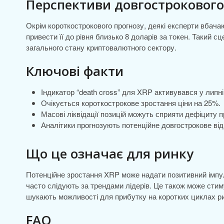
Перспективи довгострокового
Окрім короткострокового прогнозу, деякі експерти вбача
привести її до рівня близько 8 доларів за токен. Такий с
загального стану криптовалютного сектору.
Ключові факти
Індикатор “death cross” для XRP активувався у липні
Очікується короткострокове зростання ціни на 25%.
Масові ліквідації позицій можуть сприяти дефіциту пр
Аналітики прогнозують потенційне довгострокове від
Що це означає для ринку
Потенційне зростання XRP може надати позитивний імпуль
часто слідують за трендами лідерів. Це також може стиму
шукають можливості для прибутку на коротких циклах р
FAQ