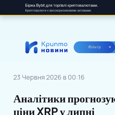
Біржа Bybit для торгівлі криптовалютами.
Криптовалюти є високоризиковими активами.
Skip
to
content
Фiльтр
23 Червня 2026 в 00:16
Аналітики прогнозу
ціни XRP у липні