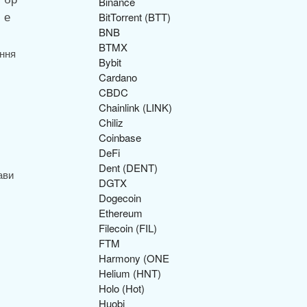
Binance
BitTorrent (BTT)
BNB
BTMX
ання
Bybit
Cardano
CBDC
Chainlink (LINK)
Chiliz
Coinbase
DeFi
Dent (DENT)
ави
DGTX
Dogecoin
Ethereum
Filecoin (FIL)
FTM
Harmony (ONE
Helium (HNT)
Holo (Hot)
Huobi