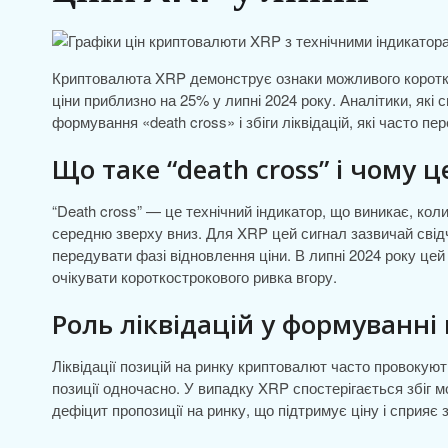
Криптовалюта XRP демонструє ознаки можливого коротко
ціни приблизно на 25% у липні 2024 року. Аналітики, які
формування «death cross» і збіги ліквідацій, які часто пе
Що таке “death cross” і чому 
“Death cross” — це технічний індикатор, що виникає, ко
середню зверху вниз. Для XRP цей сигнал зазвичай свід
передувати фазі відновлення ціни. В липні 2024 року цей
очікувати короткострокового ривка вгору.
Роль ліквідацій у формуванні
Ліквідації позицій на ринку криптовалют часто провокуют
позиції одночасно. У випадку XRP спостерігається збіг м
дефіцит пропозиції на ринку, що підтримує ціну і сприяє