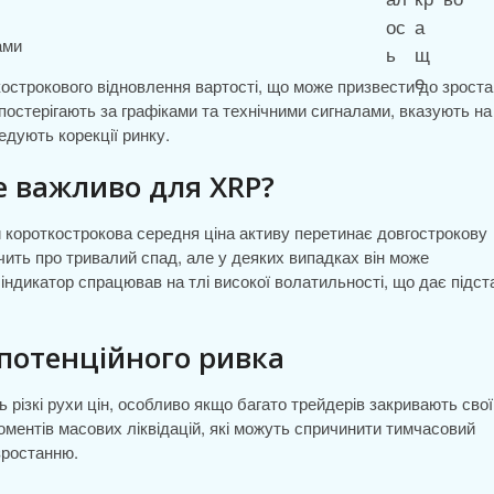
строкового відновлення вартості, що може призвести до зрост
 спостерігають за графіками та технічними сигналами, вказують на
редують корекції ринку.
це важливо для XRP?
ли короткострокова середня ціна активу перетинає довгострокову
чить про тривалий спад, але у деяких випадках він може
 індикатор спрацював на тлі високої волатильності, що дає підст
 потенційного ривка
ь різкі рухи цін, особливо якщо багато трейдерів закривають свої
оментів масових ліквідацій, які можуть спричинити тимчасовий
 зростанню.