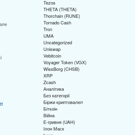
Tezos
THETA (THETA)
Thorchain (RUNE)
Tornado Cash
 але
Tron
UMA
Uncategorized
Uniswap
Vebitcoin
і
Voyager Token (VGX)
WissBorg (CHSB)
XRP
Zcash
Аналітика
Без категорії
Біржи криптовалют
йн
Біткоін
Війна
Е-гривня (UAH)
Ілон Маск