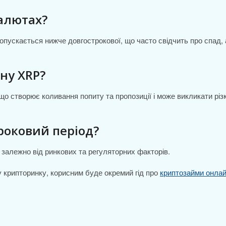
валютах?
 опускається нижче довгострокової, що часто свідчить про спад,
іну XRP?
 що створює коливання попиту та пропозиції і може викликати різк
роковий період?
 залежно від ринкових та регуляторних факторів.
 у крипторинку, корисним буде окремий гід про
криптозайми онла