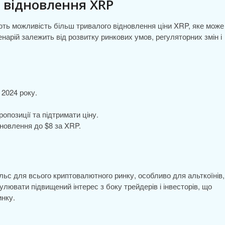
 відновлення XRP
ють можливість більш тривалого відновлення ціни XRP, яке може
ценарій залежить від розвитку ринкових умов, регуляторних змін і
 2024 року.
опозиції та підтримати ціну.
новлення до $8 за XRP.
с для всього криптовалютного ринку, особливо для альткоїнів, 
лювати підвищений інтерес з боку трейдерів і інвесторів, що
инку.