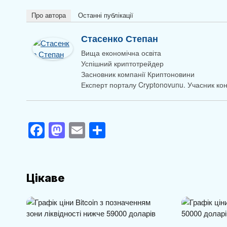
Про автора
Останні публікації
Стасенко Степан
Вища економічна освіта
Успішний криптотрейдер
Засновник компанії Криптоновини
Експерт порталу Cryptonovunu. Учасник к
F
M
E
П
a
a
m
о
c
st
ail
ді
e
o
л
Цікаве
b
d
и
o
o
т