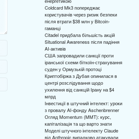
енергетикою
Coldcard Mk3 попереджає
користувачів через ризик безпеки
після втрати $38 млн у Bitcoin-
гаманці
Citadel придбала більшість акцій
Situational Awareness після падіння
AI-активів
США запровадили санкції проти
іранської схеми біткоїн-страхування
суден у Ормузькій протоці
Криптобіржа з Дубая опинилася в
центрі розслідування щодо
ухилення від санкцій Ірану на $4
млрд
Інвестиції в штучний інтелект: уроки
з провалу AI-фонду Aschenbrenner
Огляд Momentum (MMT): курс,
капіталізація та що варто знати
Моделі штучного інтелекту Claude
від Anthropic випадково атакували