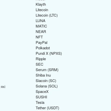
Klayth
Litecoin
Litecoin (LTC)
LUNA
MATIC
NEAR
NFT
PayPal
Polkadot
Pundi X (NPXS)
Ripple
SEC
Serum (SRM)
Shiba Inu
Siacoin (SC)
Solana (SOL)
які
SpaceX
SUSHI
Tesla
Tether (USDT)