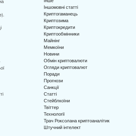
Інше
на
Іншомовні статті
Криптогаманець
).
Криптозима
Криптокредити
і
Криптообмінники
Майнінг
Мемкоїни
Новини
Обмін криптовалюти
4
Огляди криптовалют
ої
Поради
Прогнози
Санкції
ті
Статті
Стейблкоїни
Твіттер
Технології
Трач Роксолана криптоаналітик
Штучний інтелект