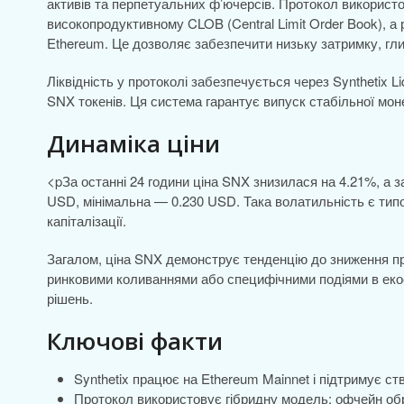
активів та перпетуальних ф’ючерсів. Протокол використ
високопродуктивному CLOB (Central Limit Order Book), а
Ethereum. Це дозволяє забезпечити низьку затримку, глибо
Ліквідність у протоколі забезпечується через Synthetix Li
SNX токенів. Ця система гарантує випуск стабільної мон
Динаміка ціни
<pЗа останні 24 години ціна SNX знизилася на 4.21%, а 
USD, мінімальна — 0.230 USD. Така волатильність є тип
капіталізації.
Загалом, ціна SNX демонструє тенденцію до зниження пр
ринковими коливаннями або специфічними подіями в екос
рішень.
Ключові факти
Synthetix працює на Ethereum Mainnet і підтримує ст
Протокол використовує гібридну модель: офчейн обр