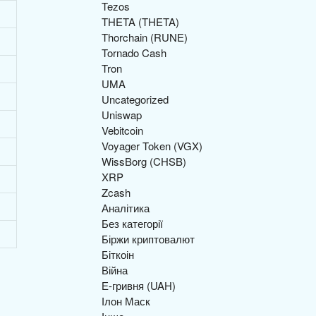
Tezos
THETA (THETA)
Thorchain (RUNE)
Tornado Cash
Tron
UMA
Uncategorized
Uniswap
Vebitcoin
Voyager Token (VGX)
WissBorg (CHSB)
XRP
Zcash
Аналітика
Без категорії
Біржи криптовалют
Біткоін
Війна
Е-гривня (UAH)
Ілон Маск