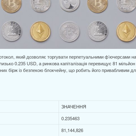
ротокол, який дозволяє торгувати перпетуальними ф’ючерсами н
лизько 0.235 USD, а ринкова капіталізація перевищує 81 мільйон
них бірж із безпекою блокчейну, що робить його привабливим д
ЗНАЧЕННЯ
0.235463
81,144,826