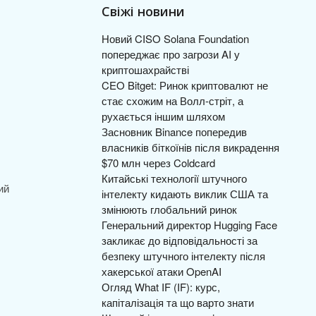
Свіжі новини
Новий CISO Solana Foundation
попереджає про загрози AI у
криптошахрайстві
CEO Bitget: Ринок криптовалют не
стає схожим на Волл-стріт, а
рухається іншим шляхом
Засновник Binance попередив
власників біткоїнів після викрадення
$70 млн через Coldcard
Китайські технології штучного
ий
інтелекту кидають виклик США та
змінюють глобальний ринок
Генеральний директор Hugging Face
закликає до відповідальності за
безпеку штучного інтелекту після
хакерської атаки OpenAI
Огляд What IF (IF): курс,
капіталізація та що варто знати