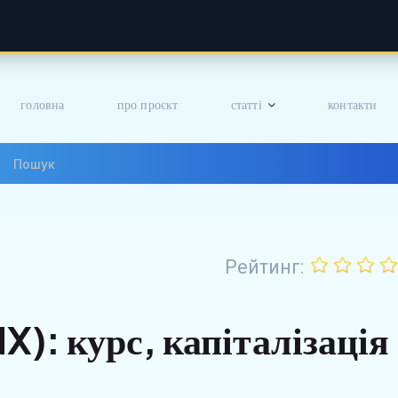
головна
про проєкт
статті
контакти
Рейтинг:
X): курс, капіталізація