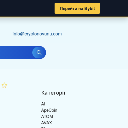
Перейти на Bybit
info@cryptonovunu.com
Категорії
AI
ApeCoin
ATOM
AVAX