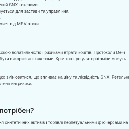
лений SNX токенами.
ується для застави та управління.
.
ахист від MEV-атаки.
исокою волатильністю і ризиками втрати коштів. Протоколи DeFi
бути використані хакерами. Крім того, регуляторні зміни можуть
о змінюватися, що впливає на ціну та ліквідність SNX. Ретельн
тенційні ризики.
 потрібен?
я синтетичних активів і торгівлі перпетуальними ф’ючерсами на