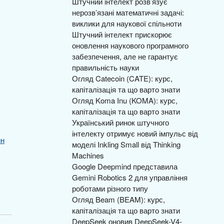
Штучний інтелект розв’язує
нерозв’язані математичні задачі:
виклики для наукової спільноти
Штучний інтелект прискорює
оновлення наукового програмного
забезпечення, але не гарантує
правильність науки
Огляд Catecoin (CATE): курс,
капіталізація та що варто знати
Огляд Koma Inu (KOMA): курс,
капіталізація та що варто знати
Український ринок штучного
інтелекту отримує новий імпульс від
йн
моделі Inkling Small від Thinking
Machines
Google Deepmind представила
Gemini Robotics 2 для управління
роботами різного типу
Огляд Beam (BEAM): курс,
капіталізація та що варто знати
DeepSeek оновив DeepSeek-V4-