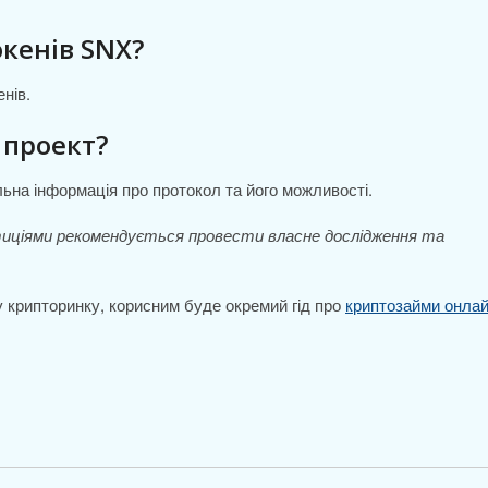
кенів SNX?
нів.
 проект?
льна інформація про протокол та його можливості.
стиціями рекомендується провести власне дослідження та
 у крипторинку, корисним буде окремий гід про
криптозайми онла