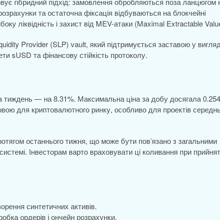
овує гібридний підхід: замовлення обробляються поза ланцюгом 
 розрахунки та остаточна фіксація відбуваються на блокчейні
ку ліквідність і захист від MEV-атаки (Maximal Extractable Value
quidity Provider (SLP) vault, який підтримується заставою у вигляд
ети sUSD та фінансову стійкість протоколу.
за тиждень — на 8.31%. Максимальна ціна за добу досягала 0.25
овою для криптовалютного ринку, особливо для проектів середнь
отягом останнього тижня, що може бути пов’язано з загальними
истемі. Інвесторам варто враховувати ці коливання при прийнят
ворення синтетичних активів.
обка ордерів і ончейн розрахунки.