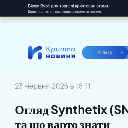
Біржа Bybit для торгівлі криптовалютами.
Криптовалюти є високоризиковими активами.
Skip
to
content
Фiльтр
23 Червня 2026 в 16:11
Огляд Synthetix (SN
та що варто знати