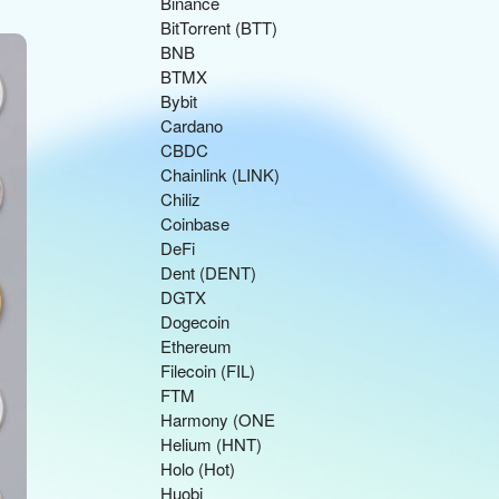
Binance
BitTorrent (BTT)
BNB
BTMX
Bybit
Cardano
CBDC
Chainlink (LINK)
Chiliz
Coinbase
DeFi
Dent (DENT)
DGTX
Dogecoin
Ethereum
Filecoin (FIL)
FTM
Harmony (ONE
Helium (HNT)
Holo (Hot)
Huobi