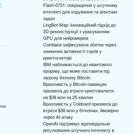
Flash-0731: покращення у штучному
інтелекті для кодування та агентних
задач
LingBot-Map: інноваційний підхід до
3D-реконструкції з урахуванням
GPU для нейромереж
Coinbase зафіксувала збитки через
зниження активності торгів у
криптосекторі
IBM наближається до квантового
прориву, що може поставити під
загрозу безпеку Bitcoin
Вразливість у Bitcoin-гаманцях
призвела до втрати криптовалюти
на $38 млн за 25 хвилин
Вразливість у Coldcard призвела до
втрати $38 млн у біткоїнах, ймовірно
через AI-атаку
OpenAI підтримує відповідальне
регулювання штучного інтелекту в