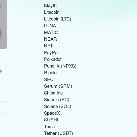
Klayth
Litecoin
Litecoin (LTC)
LUNA
MATIC
NEAR
NFT
PayPal
а
Polkadot
Pundi X (NPXS)
ля
Ripple
SEC
Serum (SRM)
Shiba Inu
Siacoin (SC)
Solana (SOL)
SpaceX
SUSHI
Tesla
Tether (USDT)