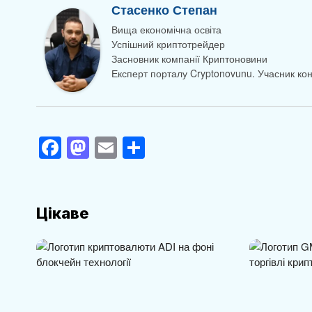
Стасенко Степан
Вища економічна освіта
Успішний криптотрейдер
Засновник компанії Криптоновини
Експерт порталу Cryptonovunu. Учасник к
F
M
E
П
a
a
m
о
c
st
ail
ді
e
o
л
Цікаве
b
d
и
o
o
т
o
n
и
k
с