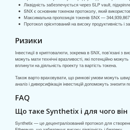
Ліквідність забезпечується через SLP vault, підкріп
SNX є основним токеном протоколу, який використов
Максимальна пропозиція токенів SNX — 344,939,867
Протокол орієнтований на високу продуктивність і з
Ризики
Інвестиції в криптовалюти, зокрема в SNX, пов’язані з в
можуть мати технічні вразливості, які потенційно можуть 
вплинути на діяльність проекту та вартість токена.
Також варто враховувати, що ринкові умови можуть швидк
аналіз і диверсифікація інвестицій допоможуть знизити по
FAQ
Що таке Synthetix і для чого він
Synthetix — це децентралізований протокол для створенн
Ethereum, що забезпечує високу ліквідність і безпеку.