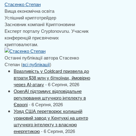
Стасенко Степан
Вища економічна освіта
Успішний криптотрейдер
Засновник компанії Криптоновини
Експерт порталу Cryptonovunu. Учасник
конференцій присвячених
криптовалютам.
Останні публікації автора Стасенко
Степан
(
всі публікації
)
Вразливість у Coldcard призвела до
втрати $38 млн у біткоїнах, ймовірно
через AI-атаку
- 6 Серпня, 2026
OpenAI підтримує відповідальне
регулювання штучного інтелекту в
Європі
- 6 Серпня, 2026
Уряд США перетворює колишній
урановий завод у Кентуккі на центр
штучного інтелекту з власною
енергетикою
- 6 Серпня, 2026