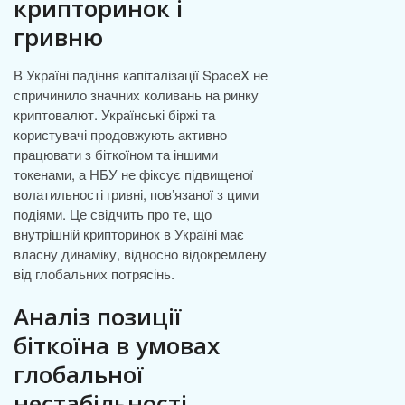
крипторинок і
гривню
В Україні падіння капіталізації SpaceX не
спричинило значних коливань на ринку
криптовалют. Українські біржі та
користувачі продовжують активно
працювати з біткоїном та іншими
токенами, а НБУ не фіксує підвищеної
волатильності гривні, пов’язаної з цими
подіями. Це свідчить про те, що
внутрішній крипторинок в Україні має
власну динаміку, відносно відокремлену
від глобальних потрясінь.
Аналіз позиції
біткоїна в умовах
глобальної
нестабільності