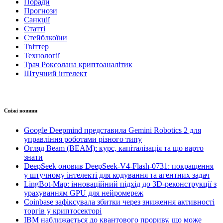
Поради
Прогнози
Санкції
Статті
Стейблкоїни
Твіттер
Технології
Трач Роксолана криптоаналітик
Штучний інтелект
Свіжі новини
Google Deepmind представила Gemini Robotics 2 для
управління роботами різного типу
Огляд Beam (BEAM): курс, капіталізація та що варто
знати
DeepSeek оновив DeepSeek-V4-Flash-0731: покращення
у штучному інтелекті для кодування та агентних задач
LingBot-Map: інноваційний підхід до 3D-реконструкції з
урахуванням GPU для нейромереж
Coinbase зафіксувала збитки через зниження активності
торгів у криптосекторі
IBM наближається до квантового прориву, що може