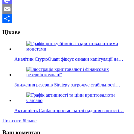
Mastodon
Email
Поділитися
Цікаве
Аналітик CryptoQuant фіксує ознаки капітуляції на…
Зниження резервів Strategy загрожує стабільності…
Активність Cardano зростає на тлі падіння вартості…
Показати більше
Ваш коментар