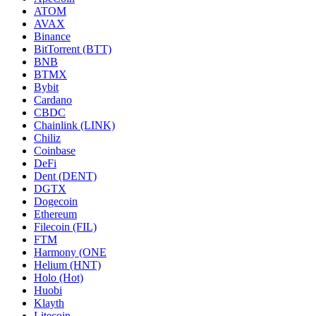
ATOM
AVAX
Binance
BitTorrent (BTT)
BNB
BTMX
Bybit
Cardano
CBDC
Chainlink (LINK)
Chiliz
Coinbase
DeFi
Dent (DENT)
DGTX
Dogecoin
Ethereum
Filecoin (FIL)
FTM
Harmony (ONE
Helium (HNT)
Holo (Hot)
Huobi
Klayth
Litecoin