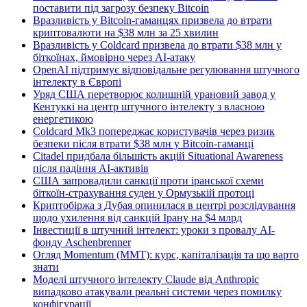
поставити під загрозу безпеку Bitcoin
Вразливість у Bitcoin-гаманцях призвела до втрати
криптовалюти на $38 млн за 25 хвилин
Вразливість у Coldcard призвела до втрати $38 млн у
біткоїнах, ймовірно через AI-атаку
OpenAI підтримує відповідальне регулювання штучного
інтелекту в Європі
Уряд США перетворює колишній урановий завод у
Кентуккі на центр штучного інтелекту з власною
енергетикою
Coldcard Mk3 попереджає користувачів через ризик
безпеки після втрати $38 млн у Bitcoin-гаманці
Citadel придбала більшість акцій Situational Awareness
після падіння AI-активів
США запровадили санкції проти іранської схеми
біткоїн-страхування суден у Ормузькій протоці
Криптобіржа з Дубая опинилася в центрі розслідування
щодо ухилення від санкцій Ірану на $4 млрд
Інвестиції в штучний інтелект: уроки з провалу AI-
фонду Aschenbrenner
Огляд Momentum (MMT): курс, капіталізація та що варто
знати
Моделі штучного інтелекту Claude від Anthropic
випадково атакували реальні системи через помилку
конфігурації