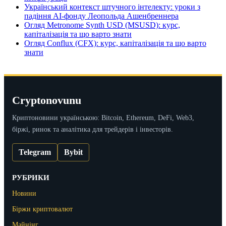
Український контекст штучного інтелекту: уроки з
падіння AI-фонду Леопольда Ашенбреннера
Огляд Metronome Synth USD (MSUSD): курс,
капіталізація та що варто знати
Огляд Conflux (CFX): курс, капіталізація та що варто
знати
Cryptonovunu
Криптоновини українською: Bitcoin, Ethereum, DeFi, Web3,
біржі, ринок та аналітика для трейдерів і інвесторів.
Telegram
Bybit
РУБРИКИ
Новини
Біржи криптовалют
Майнінг