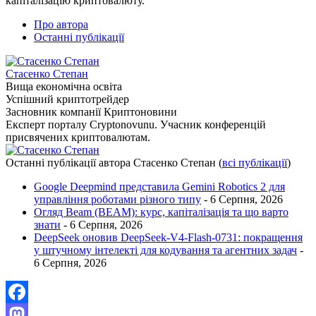
капіталізацію криптовалюту.
Про автора
Останні публікації
Стасенко Степан
Вища економічна освіта
Успішний криптотрейдер
Засновник компанії Криптоновини
Експерт порталу Cryptonovunu. Учасник конференцій
присвячених криптовалютам.
Останні публікації автора Стасенко Степан
(
всі публікації
)
Google Deepmind представила Gemini Robotics 2 для
управління роботами різного типу
- 6 Серпня, 2026
Огляд Beam (BEAM): курс, капіталізація та що варто
знати
- 6 Серпня, 2026
DeepSeek оновив DeepSeek-V4-Flash-0731: покращення
у штучному інтелекті для кодування та агентних задач
-
6 Серпня, 2026
Facebook