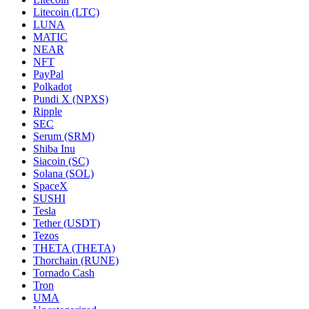
Litecoin (LTC)
LUNA
MATIC
NEAR
NFT
PayPal
Polkadot
Pundi X (NPXS)
Ripple
SEC
Serum (SRM)
Shiba Inu
Siacoin (SC)
Solana (SOL)
SpaceX
SUSHI
Tesla
Tether (USDT)
Tezos
THETA (THETA)
Thorchain (RUNE)
Tornado Cash
Tron
UMA