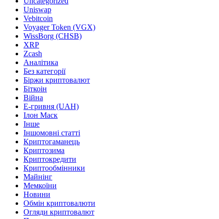
Uncategorized
Uniswap
Vebitcoin
Voyager Token (VGX)
WissBorg (CHSB)
XRP
Zcash
Аналітика
Без категорії
Біржи криптовалют
Біткоін
Війна
Е-гривня (UAH)
Ілон Маск
Інше
Іншомовні статті
Криптогаманець
Криптозима
Криптокредити
Криптообмінники
Майнінг
Мемкоїни
Новини
Обмін криптовалюти
Огляди криптовалют