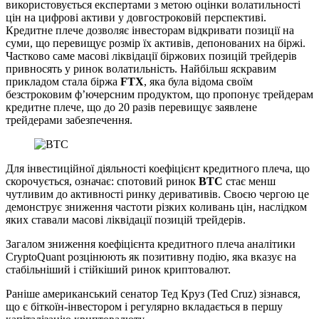
використовується експертами з метою оцінки волатильності
цін на цифрові активи у довгостроковій перспективі.
Кредитне плече дозволяє інвесторам відкривати позиції на
суми, що перевищує розмір їх активів, депонованих на біржі.
Частково саме масові ліквідації біржових позицій трейдерів
привносять у ринок волатильність. Найбільш яскравим
прикладом стала біржа
FTX
, яка була відома своїм
безстроковим ф’ючерсним продуктом, що пропонує трейдерам
кредитне плече, що до 20 разів перевищує заявлене
трейдерами забезпечення.
Для інвестиційної діяльності коефіцієнт кредитного плеча, що
скорочується, означає: спотовий ринок
ВТС
стає менш
чутливим до активності ринку деривативів. Своєю чергою це
демонструє зниження частоти різких коливань цін, наслідком
яких ставали масові ліквідації позицій трейдерів.
Загалом зниження коефіцієнта кредитного плеча аналітики
CryptoQuant розцінюють як позитивну подію, яка вказує на
стабільніший і стійкіший ринок криптовалют.
Раніше американський сенатор Тед Круз (Ted Cruz) зізнався,
що є біткоїн-інвестором і регулярно вкладається в першу