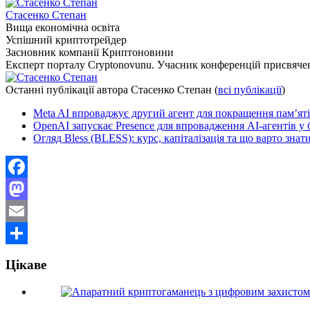
Стасенко Степан
Вища економічна освіта
Успішний криптотрейдер
Засновник компанії Криптоновини
Експерт порталу Cryptonovunu. Учасник конференцій присвяч
Останні публікації автора Стасенко Степан
(
всі публікації
)
Meta AI впроваджує другий агент для покращення пам’яті
OpenAI запускає Presence для впровадження AI-агентів у 
Огляд Bless (BLESS): курс, капіталізація та що варто знат
Facebook
Mastodon
Email
Поділитися
Цікаве