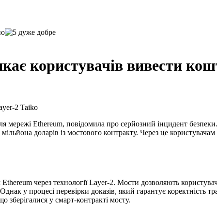
ає користувачів вивести кошт
 для мережі Ethereum, повідомила про серйозний інцидент безпек
1,7 мільйона доларів із мостового контракту. Через це користувач
 Ethereum через технології Layer-2. Мости дозволяють користу
 Однак у процесі перевірки доказів, який гарантує коректність 
о зберігалися у смарт-контракті мосту.