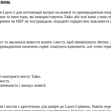
инок
я Layer-2 для оптимізації витрат на комісії та пришвидшення опе
ки та інвестори, які використовують Taiko або пов’язані з ним 
 гривня чи НБУ не постраждали, інцидент підкреслює важливість 
т та закликала вивести кошти з мосту, щоб мінімізувати збитки
провадження оновлень сервіс планують відновити, але точні тер
рт-контракті мосту Taiko.
мосту.
бованість і знижує комісії.
тів і мостів є критичною для довіри до Layer-2 рішень. Навіть п
ьше уваги приділяти аудитам і моніторингу безпеки, що загалом 