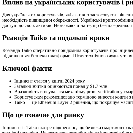
Вплив на українських користувачів і р
Для українських користувачів, які активно застосовують рішенн
необхідність підвищеної обережності. Українські криптообмінни
доступі до своїх активів. Незважаючи на те, що безпосередньо
Реакція Taiko та подальші кроки
Команда Taiko оперативно повідомила користувачів про інциден
підвищенням безпеки платформи. Після технічного аудиту та в
Ключові факти
Інцидент стався у квітні 2024 року.
Загальні збитки оцінюються понад у $1,7 млн.
Вразливість стосувалася механізму proof verification у сма
Користувачам рекомендовано терміново вивести кошти з 
Taiko — це Ethereum Layer-2 рішення, що покращує масшта
Що це означає для ринку
Інцидент із Taiko вкотре підкреслює, що безпека смарт-контрак
технічні недоліки. Це стимулює розробників та інвесторів біл