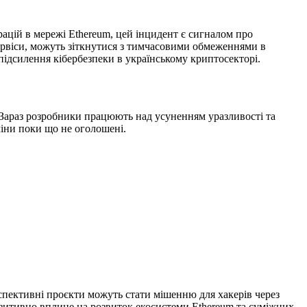
рацій в мережі Ethereum, цей інцидент є сигналом про
сервіси, можуть зіткнутися з тимчасовими обмеженнями в
підсилення кібербезпеки в українському криптосекторі.
. Зараз розробники працюють над усуненням уразливості та
міни поки що не оголошені.
ерспективні проєкти можуть стати мішенню для хакерів через
позитивно вплине на розвиток екосистеми Ethereum та суміжних