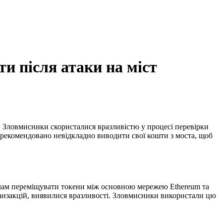
и після атаки на міст
и. Зловмисники скористалися вразливістю у процесі перевірки
ам рекомендовано невідкладно виводити свої кошти з моста, щоб
вачам переміщувати токени між основною мережею Ethereum та
транзакцій, виявилися вразливості. Зловмисники використали цю