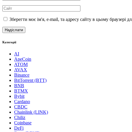
Зберегти моє ім'я, e-mail, та адресу сайту в цьому браузері 
Категорії
AI
ApeCoin
ATOM
AVAX
Binance
BitTorrent (BTT)
BNB
BTMX
Bybit
Cardano
CBDC
Chainlink (LINK)
Chiliz
Coinbase
DeFi