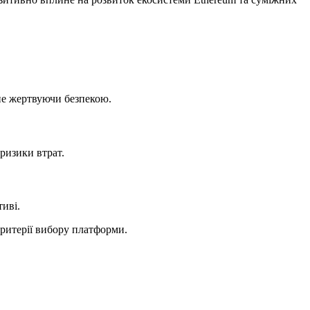
 не жертвуючи безпекою.
ризики втрат.
иві.
ритерії вибору платформи.