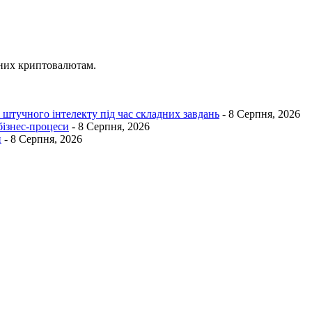
ених криптовалютам.
 штучного інтелекту під час складних завдань
- 8 Серпня, 2026
бізнес-процеси
- 8 Серпня, 2026
и
- 8 Серпня, 2026