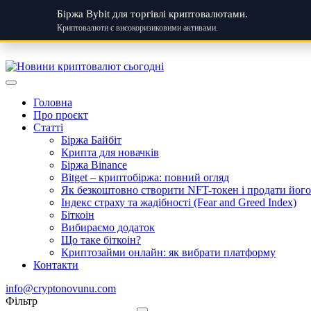
Біржа Bybit для торгівлі криптовалютами.
Криптовалюти є високоризиковими активами.
Skip
to
content
Головна
Про проєкт
Статті
Біржа Байбіт
Крипта для новачків
Біржа Binance
Bitget – криптобіржа: повний огляд
Як безкоштовно створити NFT-токен і продати його:
Індекс страху та жадібності (Fear and Greed Index)
Біткоін
Вибираємо додаток
Що таке біткоін?
Криптозайми онлайн: як вибрати платформу
Контакти
info@cryptonovunu.com
Фiльтр