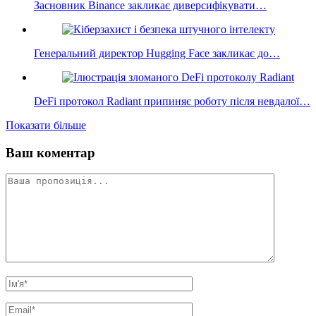
Засновник Binance закликає диверсифікувати…
Генеральний директор Hugging Face закликає до…
DeFi протокол Radiant припиняє роботу після невдалої…
Показати більше
Ваш коментар