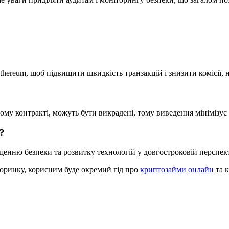
Ethereum, щоб підвищити швидкість транзакцій і знизити комісії,
му контракті, можуть бути викрадені, тому виведення мінімізує 
і?
щенню безпеки та розвитку технологій у довгостроковій перспект
торинку, корисним буде окремий гід про
криптозайми онлайн
та к