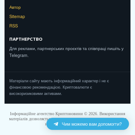
Автор
Sitemap
RSS
ПАРТНЕРСТВО
Для реклами, партнерських проєктів та співпраці пишіть у
Telegram.
Матеріали сайту мають інформаційний характер і не є
фінансовою рекомендацією. Криптовалюти є
високоризиковими активами.
Інформаційне агентство Криптоновини © 2026. Використання
матеріалів дозволяється за умови прямого активного посилання
Чим можемо вам допомогти?
на Cryptonovunu.com.ua.