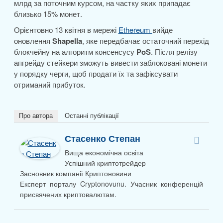
млрд за поточним курсом, на частку яких припадає
близько 15% монет.
Орієнтовно 13 квітня в мережі
Ethereum
вийде
оновлення
Shapella
, яке передбачає остаточний перехід
блокчейну на алгоритм консенсусу
PoS
. Після релізу
апгрейду стейкери зможуть вивести заблоковані монети
у порядку черги, щоб продати їх та зафіксувати
отриманий прибуток.
Про автора
Останні публікації
Стасенко Степан
Вища економічна освіта
Успішний криптотрейдер
Засновник компанії Криптоновини
Експерт порталу Cryptonovunu. Учасник конференцій
присвячених криптовалютам.