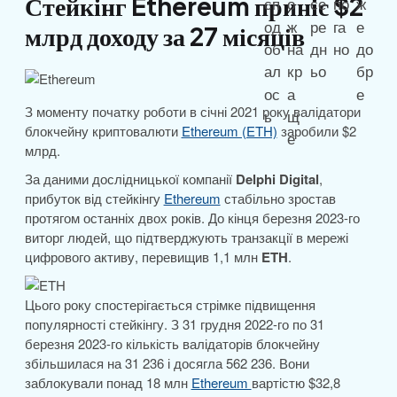
Стейкінг Ethereum приніс $2
млрд доходу за 27 місяців
З моменту початку роботи в січні 2021 року валідатори
блокчейну криптовалюти
Ethereum (ETH)
заробили $2
млрд.
За даними дослідницької компанії
Delphi Digital
,
прибуток від стейкінгу
Ethereum
стабільно зростав
протягом останніх двох років. До кінця березня 2023-го
виторг людей, що підтверджують транзакції в мережі
цифрового активу, перевищив 1,1 млн
ETH
.
Цього року спостерігається стрімке підвищення
популярності стейкінгу. З 31 грудня 2022-го по 31
березня 2023-го кількість валідаторів блокчейну
збільшилася на 31 236 і досягла 562 236. Вони
заблокували понад 18 млн
Ethereum
вартістю $32,8