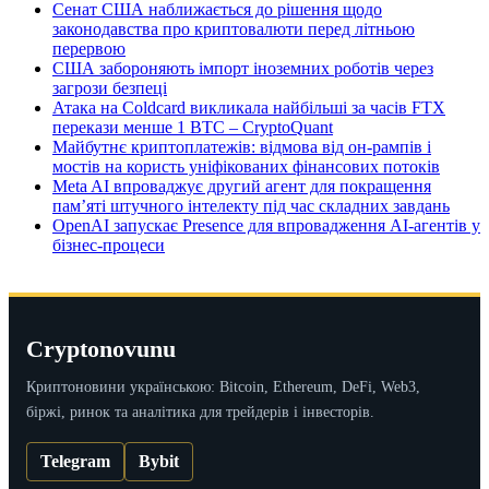
Сенат США наближається до рішення щодо
законодавства про криптовалюти перед літньою
перервою
США забороняють імпорт іноземних роботів через
загрози безпеці
Атака на Coldcard викликала найбільші за часів FTX
перекази менше 1 BTC – CryptoQuant
Майбутнє криптоплатежів: відмова від он-рампів і
мостів на користь уніфікованих фінансових потоків
Meta AI впроваджує другий агент для покращення
пам’яті штучного інтелекту під час складних завдань
OpenAI запускає Presence для впровадження AI-агентів у
бізнес-процеси
Cryptonovunu
Криптоновини українською: Bitcoin, Ethereum, DeFi, Web3,
біржі, ринок та аналітика для трейдерів і інвесторів.
Telegram
Bybit