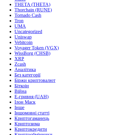
THETA (THETA)
Thorchain (RUNE)
Tornado Cash
Tron
UMA
Uncategorized
Uniswap
Vebitcoin
Voyager Token (VGX)
WissBorg (CHSB)
XRP
Zcash
Аналітика
Без категорії
Біржи криптовалют
Біткоін
Війна
Е-гривня (UAH)
Ілон Маск
Інше
Іншомовні статті
Криптогаманець
Криптозима
Криптокредити
Криптообмінники