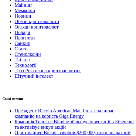
Майнінг
Мемкоїни
Новини
Обмін криптовалюти
Огляди криптовалют
Поради
Прогнози
Санкції
Статті
Стейблкоїни
Твіттер
Технології
Трач Роксолана криптоаналітик
Штучний інтелект
Свіжі новини
Президент Bitcoin American Matt Prusak залишає
компанію на користь Giga Energy
Компанія Tom Lee Bitmine збільшує інвестиції в Ethereum
та активізує викуп акцій
Один майнер Bitcoin заробив $200,000, поки апаратний