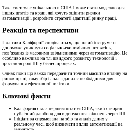
Така система є унікальною в США і може стати моделлю для
інших штатів та країн, які хочуть оцінити ризики
автоматизації і розробити стратегії адаптації ринку праці.
Реакція та перспективи
Політики Каліфорнії сподіваються, що новий інструмент
допоможе уникнути соціально-економічних потрясінь,
пов’язаних із масовими звільненнями через автоматизацію. Це
особливо важливо на тлі швидкого розвитку технологій і
зростання ролі ШІ у бізнес-процесах.
Однак поки що важко передбачити точний масштаб впливу на
ринок праці, тому збір і аналіз даних є необхідними для
формування ефективної політики.
Ключові факти
Каліфорнія стала першим штатом США, який створив
публічний дашборд для відстеження звільнень через ШІ.
Ініціатива спрямована на збір та аналіз даних у
реальному часі, щоб визначати вплив автоматизації на
зайнятість.