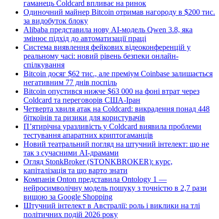
гаманець Coldcard впливає на ринок
Одиночний майнер Bitcoin отримав нагороду в $200 тис.
за видобуток блоку
Alibaba представила нову AI-модель Qwen 3.8, яка
змінює підхід до автоматизації праці
Система виявлення фейкових відеоконференцій у
реальному часі: новий рівень безпеки онлайн-
спілкування
Bitcoin досяг $62 тис., але преміум Coinbase залишається
негативним 77 днів поспіль
Bitcoin опустився нижче $63 000 на фоні втрат через
Coldcard та переговорів США-Іран
Четверта хвиля атак на Coldcard: викрадення понад 448
біткоїнів та ризики для користувачів
П’ятирічна уразливість у Coldcard виявила проблеми
тестування апаратних криптогаманців
Новий театральний погляд на штучний інтелект: що не
так з сучасними AI-драмами
Огляд StonkBroker (STONKBROKER): курс,
капіталізація та що варто знати
Компанія Onton представила Ontology 1 —
нейросимволічну модель пошуку з точністю в 2,7 рази
вищою за Google Shopping
Штучний інтелект в Австралії: роль і виклики на тлі
політичних подій 2026 року