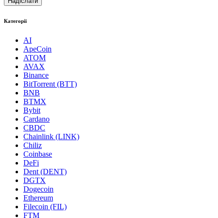
Категорії
AI
ApeCoin
ATOM
AVAX
Binance
BitTorrent (BTT)
BNB
BTMX
Bybit
Cardano
CBDC
Chainlink (LINK)
Chiliz
Coinbase
DeFi
Dent (DENT)
DGTX
Dogecoin
Ethereum
Filecoin (FIL)
FTM