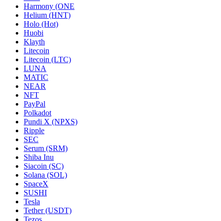
Harmony (ONE
Helium (HNT)
Holo (Hot)
Huobi
Klayth
Litecoin
Litecoin (LTC)
LUNA
MATIC
NEAR
NFT
PayPal
Polkadot
Pundi X (NPXS)
Ripple
SEC
Serum (SRM)
Shiba Inu
Siacoin (SC)
Solana (SOL)
SpaceX
SUSHI
Tesla
Tether (USDT)
Tezos