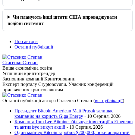
Чи планують інші штати США впроваджувати
подібні системи?
Про автора
Останні публікації
Стасенко Степан
Вища економічна освіта
Успішний криптотрейдер
Засновник компанії Криптоновини
Експерт порталу Cryptonovunu. Учасник конференцій
присвячених криптовалютам.
Останні публікації автора Стасенко Степан
(
всі публікації
)
Президент Bitcoin American Matt Prusak залишає
компанію на користь Giga Energy
- 10 Серпня, 2026
Компанія Tom Lee Bitmine збільшує інвестиції в Ethereum
та активізує викуп акцій
- 10 Серпня, 2026
Один майнер Bitcoin заробив $200,000, поки апаратний