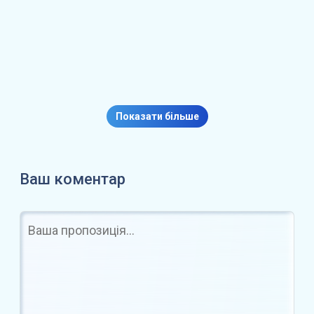
я
Біткойн піднімається до $78 тис.:
інвестори…
Показати більше
Ваш коментар