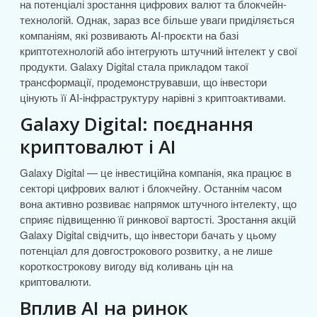
на потенціалі зростання цифрових валют та блокчейн-
технологій. Однак, зараз все більше уваги приділяється
компаніям, які розвивають AI-проєкти на базі
криптотехнологій або інтегрують штучний інтелект у свої
продукти. Galaxy Digital стала прикладом такої
трансформації, продемонструвавши, що інвестори
цінують її AI-інфраструктуру нарівні з криптоактивами.
Galaxy Digital: поєднання
криптовалют і AI
Galaxy Digital — це інвестиційна компанія, яка працює в
секторі цифрових валют і блокчейну. Останнім часом
вона активно розвиває напрямок штучного інтелекту, що
сприяє підвищенню її ринкової вартості. Зростання акцій
Galaxy Digital свідчить, що інвестори бачать у цьому
потенціал для довгострокового розвитку, а не лише
короткострокову вигоду від коливань цін на
криптовалюти.
Вплив AI на ринок