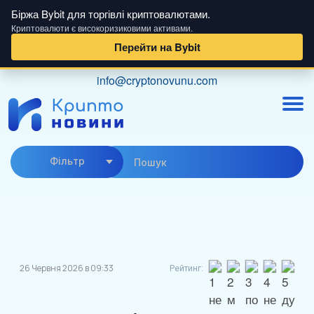
Біржа Bybit для торгівлі криптовалютами.
Криптовалюти є високоризиковими активами.
Перейти на Bybit
Skip
info@cryptonovunu.com
to
content
Фiльтр
26 Червня 2026 в 09:33
Рейтинг: