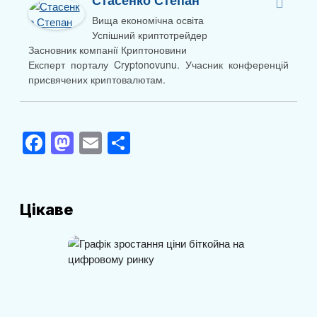
Стасенко Степан
Вища економічна освіта
Успішний криптотрейдер
Засновник компанії Криптоновини
Експерт порталу Cryptonovunu. Учасник конференцій
присвячених криптовалютам.
F
M
E
П
a
a
m
о
c
st
ail
ді
e
o
л
Цікаве
b
d
и
o
o
т
o
n
и
k
с