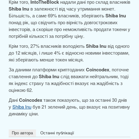
Крім того,
IntoTheBlock
надали дані про склад власників
Shiba Inu
в залежності від часу утримання монет.
Більшість, а саме 69% власників, зберігають
Shiba Inu
понад рік, що свідчить про вірність довгострокових
інвесторів, а скоріше про неможливість продати токени у
потрібній кількості за потрібну ціну.
Крім того, 27% власників володіють
Shiba Inu
від одного
до 12 місяців, і лише 4% є відносно новими інвесторами,
які зберігають менше токен місяця.
За даними платформи криптоданих
Coincodex
, поточне
ставлення до
Shiba Inu
слід вважати нейтральним, тоді
як індекс страху та жадібності вказує на жадібність з
оцінкою 62.
Дані
Coincodex
також показують, що за останні 30 днів
у
Shiba Inu
був 21 зелений день, що вказує на позитивну
динаміку ціни.
Про автора
Останні публікації