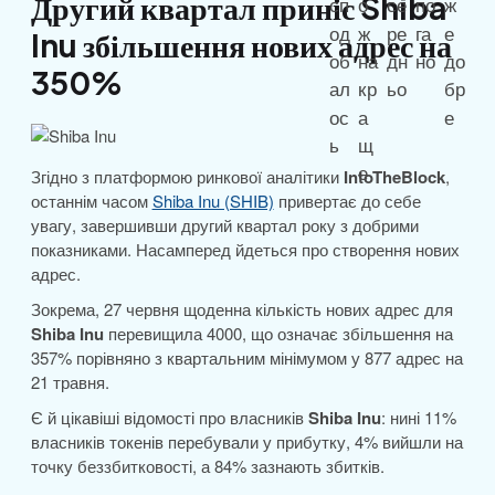
Другий квартал приніс Shiba
Inu збільшення нових адрес на
350%
Згідно з платформою ринкової аналітики
IntoTheBlock
,
останнім часом
Shiba Inu (SHIB)
привертає до себе
увагу, завершивши другий квартал року з добрими
показниками. Насамперед йдеться про створення нових
адрес.
Зокрема, 27 червня щоденна кількість нових адрес для
Shiba Inu
перевищила 4000, що означає збільшення на
357% порівняно з квартальним мінімумом у 877 адрес на
21 травня.
Є й цікавіші відомості про власників
Shiba Inu
: нині 11%
власників токенів перебували у прибутку, 4% вийшли на
точку беззбитковості, а 84% зазнають збитків.