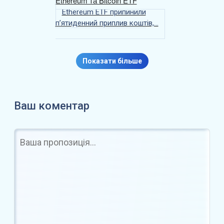
k
o
л
Ethereum ETF припинили
п’ятиденний приплив коштів,…
n
и
т
и
Показати більше
с
я
Ваш коментар