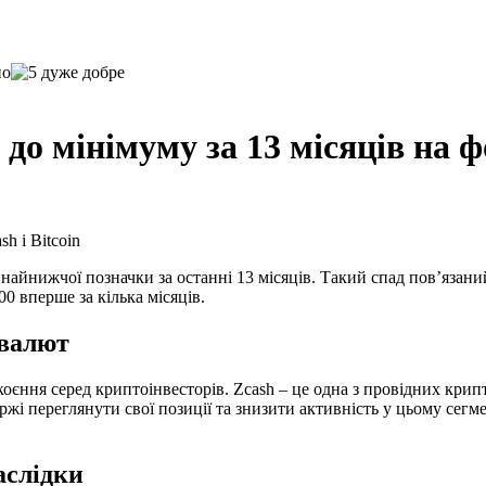
о мінімуму за 13 місяців на ф
айнижчої позначки за останні 13 місяців. Такий спад пов’язаний
0 вперше за кілька місяців.
овалют
коєння серед криптоінвесторів. Zcash – це одна з провідних крип
ржі переглянути свої позиції та знизити активність у цьому сегм
аслідки