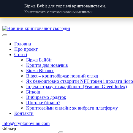
Біржа Bybit для торгівлі криптовалютами.
Криптовалюти є високоризиковими активами.
Skip
to
content
Головна
Про проєкт
Статті
Біржа Байбіт
Крипта для новачків
Біржа Binance
Bitget – криптобіржа: повний огляд
Як безкоштовно створити NFT-токен і продати його:
Індекс страху та жадібності (Fear and Greed Index)
Біткоін
Вибираємо додаток
Що таке біткоін?
Криптозайми онлайн: як вибрати платформу
Контакти
info@cryptonovunu.com
Фiльтр