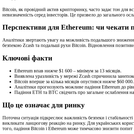
Bitcoin, як провідний актив крипторинку, часто задає тон для вс
невизначеність серед інвесторів. Це призвело до загального осла
Перспективи для Ethereum: чи чекати п
Аналітики звертають увагу на можливість подальшого зниження
безпекою Zcash та подальші рухи Bitcoin. Відновлення позитивн
Ключові факти
Ethereum впав нижче $1 600 – мінімум за 13 місяців.
Виявлена уразливість у мережі Zcash спричинила занепоко
Bitcoin вперше за кілька місяців опустився нижче $60 000.
Аналітики прогнозують можливе падіння Ethereum до рівн
Падіння ETH та BTC свідчить про загальне ослаблення на
Що це означає для ринку
Поточна ситуація підкреслює важливість безпеки і стабільності
викликати ланцюгову реакцію на ринку. Для українських користу
того, падіння Bitcoin і Ethereum може тимчасово знизити попит