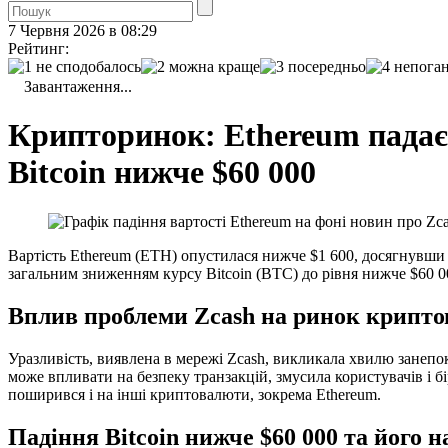
7 Червня 2026 в 08:29
Рейтинг:
Завантаження...
Крипторинок: Ethereum падає д
Bitcoin нижче $60 000
Вартість Ethereum (ETH) опустилася нижче $1 600, досягнувши н
загальним зниженням курсу Bitcoin (BTC) до рівня нижче $60 00
Вплив проблеми Zcash на ринок крипт
Уразливість, виявлена в мережі Zcash, викликала хвилю занепо
може впливати на безпеку транзакцій, змусила користувачів і бі
поширився і на інші криптовалюти, зокрема Ethereum.
Падіння Bitcoin нижче $60 000 та його н