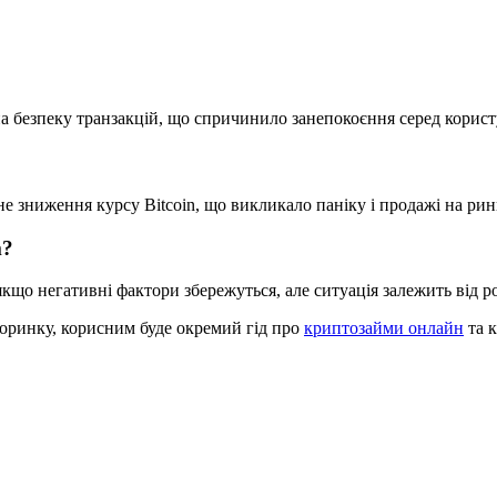
а безпеку транзакцій, що спричинило занепокоєння серед користу
е зниження курсу Bitcoin, що викликало паніку і продажі на рин
m?
що негативні фактори збережуться, але ситуація залежить від р
торинку, корисним буде окремий гід про
криптозайми онлайн
та к