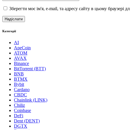
Зберегти моє ім'я, e-mail, та адресу сайту в цьому браузері 
Категорії
AI
ApeCoin
ATOM
AVAX
Binance
BitTorrent (BTT)
BNB
BTMX
Bybit
Cardano
CBDC
Chainlink (LINK)
Chiliz
Coinbase
DeFi
Dent (DENT)
DGTX