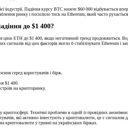
ієї індустрії. Падіння курсу BTC нижче $60 000 відбувається впер
блення ринку і посилило тиск на Ethereum, який часто рухається у
адіння до $1 400?
 ціни ETH до $1 400, якщо негативний тренд продовжиться. Вод
их сигналів від цих факторів могло б стабілізувати Ethereum і з
єння серед користувачів і бірж.
я $1 400.
строїв на крипторинку.
 у криптосфері. Технічні проблеми в одній із провідних анонімн
вачів, які активно інвестують у криптовалюти, це є сигналом дл
 на криптовалюти у гривні на українських біржах.