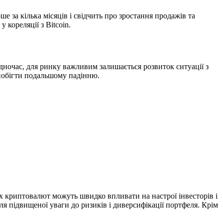
ше за кілька місяців і свідчить про зростання продажів та
 кореляції з Bitcoin.
ночас, для ринку важливим залишається розвиток ситуації з
апобігти подальшому падінню.
их криптовалют можуть швидко впливати на настрої інвесторів і
я підвищеної уваги до ризиків і диверсифікації портфеля. Крім