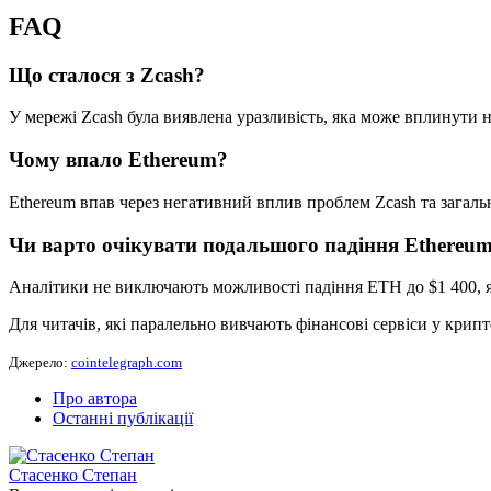
FAQ
Що сталося з Zcash?
У мережі Zcash була виявлена уразливість, яка може вплинути н
Чому впало Ethereum?
Ethereum впав через негативний вплив проблем Zcash та загальн
Чи варто очікувати подальшого падіння Ethereu
Аналітики не виключають можливості падіння ETH до $1 400, як
Для читачів, які паралельно вивчають фінансові сервіси у крип
Джерело:
cointelegraph.com
Про автора
Останні публікації
Стасенко Степан