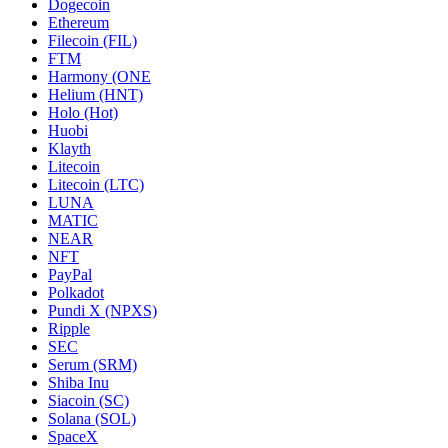
Dogecoin
Ethereum
Filecoin (FIL)
FTM
Harmony (ONE
Helium (HNT)
Holo (Hot)
Huobi
Klayth
Litecoin
Litecoin (LTC)
LUNA
MATIC
NEAR
NFT
PayPal
Polkadot
Pundi X (NPXS)
Ripple
SEC
Serum (SRM)
Shiba Inu
Siacoin (SC)
Solana (SOL)
SpaceX