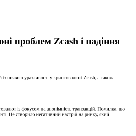
оні проблем Zcash і падіння
 із появою уразливості у криптовалюті Zcash, а також
товалют із фокусом на анонімність транзакцій. Помилка, що
енті. Це створило негативний настрій на ринку, який