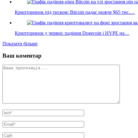
Крипторинок під тиском: Bitcoin падає нижче $65 тис.…
Крипторинок у червні: падіння Dogecoin і HYPE на…
Показати більше
Ваш коментар