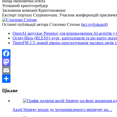
Вища економічна освіта
Успішний криптотрейдер
Засновник компанії Криптоновини
Експерт порталу Cryptonovunu. Учасник конференцій присвяч
Останні публікації автора Стасенко Степан
(
всі публікації
)
OpenAI запускає Presence для впровадження AI-агентів у 
Огляд Bless (BLESS): курс, капіталізація та що варто знат
TimesFM 2.5: новий рівень прогнозування часових рядів і
Facebook
Mastodon
Email
Поділитися
Цікаве
Акції Strategy впали до чотиримісячного мінімуму на…