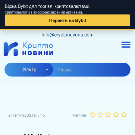
Біржа Bybit для торгівлі криптовалютами.
Криптовалюти є високоризиковими активами.
Перейти на Bybit
Skip
info@cryptonovunu.com
to
content
Фiльтр
21 Квітня 2023 в 15:45
Рейтинг: