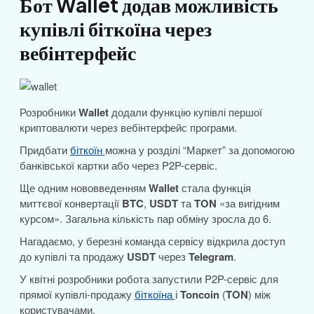
Бот Wallet додав можливість
купівлі біткоїна через
вебінтерфейс
Розробники
Wallet
додали функцію купівлі першої
криптовалюти через вебінтерфейс програми.
Придбати
біткоїн
можна у розділі “Маркет” за допомогою
банківської картки або через P2P-сервіс.
Ще одним нововведенням
Wallet
стала функція
миттєвої конвертації
BTC
,
USDT
та
TON
«за вигідним
курсом». Загальна кількість пар обміну зросла до 6.
Нагадаємо, у березні команда сервісу відкрила доступ
до купівлі та продажу
USDT
через
Telegram
.
У квітні розробники робота запустили P2P-сервіс для
прямої купівлі-продажу
біткоїна
і
Toncoin
(
TON
) між
користувачами.