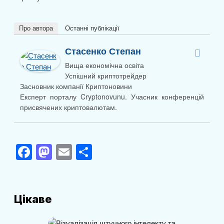
Про автора
Останні публікації
Стасенко Степан
Вища економічна освіта
Успішний криптотрейдер
Засновник компанії Криптоновини
Експерт порталу Cryptonovunu. Учасник конференцій
присвячених криптовалютам.
F
M
E
П
a
a
m
о
c
st
ail
ді
e
o
л
Цікаве
b
d
и