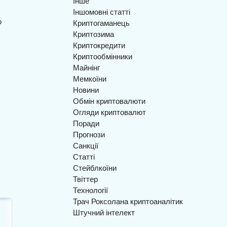
Інше
Іншомовні статті
Криптогаманець
Криптозима
Криптокредити
Криптообмінники
Майнінг
Мемкоїни
Новини
Обмін криптовалюти
Огляди криптовалют
Поради
Прогнози
Санкції
Статті
Стейблкоїни
Твіттер
Технології
Трач Роксолана криптоаналітик
Штучний інтелект