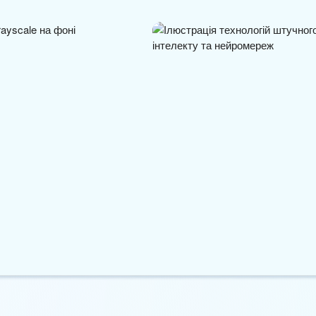
 директор Grayscale
Австралійські книгарі
мпанію після…
занепокоєні знищенням…