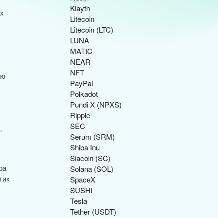
Klayth
их
Litecoin
Litecoin (LTC)
LUNA
MATIC
NEAR
NFT
ію
PayPal
Polkadot
Pundi X (NPXS)
Ripple
SEC
,
Serum (SRM)
Shiba Inu
Siacoin (SC)
ра
Solana (SOL)
тик
SpaceX
SUSHI
Tesla
Tether (USDT)