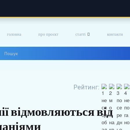
головна
про проєкт
статті
контакти
Рейтинг:
ї відмовляються від
паніями