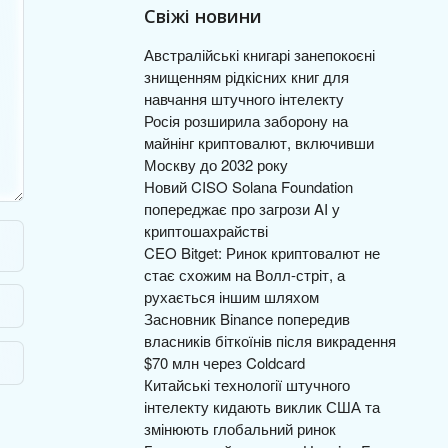
Свіжі новини
Австралійські книгарі занепокоєні
знищенням рідкісних книг для
навчання штучного інтелекту
Росія розширила заборону на
майнінг криптовалют, включивши
Москву до 2032 року
Новий CISO Solana Foundation
попереджає про загрози AI у
криптошахрайстві
CEO Bitget: Ринок криптовалют не
стає схожим на Волл-стріт, а
рухається іншим шляхом
Засновник Binance попередив
власників біткоїнів після викрадення
$70 млн через Coldcard
Китайські технології штучного
інтелекту кидають виклик США та
змінюють глобальний ринок