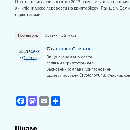
Проте, починаючи з лютого 2023 року, ситуація не сприя
які клієнт може перевести на криптобіржу. Раніше у Вели
наркотиками.
Про автора
Останні публікації
Стасенко Степан
Вища економічна освіта
Успішний криптотрейдер
Засновник компанії Криптоновини
Експерт порталу Cryptonovunu. Учасник к
F
M
E
П
a
a
m
о
c
st
ail
ді
e
o
л
Цікаве