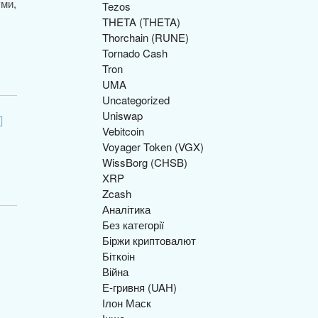
уми,
Tezos
THETA (THETA)
Thorchain (RUNE)
Tornado Cash
Tron
UMA
Uncategorized
Uniswap
Vebitcoin
Voyager Token (VGX)
WissBorg (CHSB)
XRP
Zcash
Аналітика
Без категорії
Біржи криптовалют
Біткоін
Війна
Е-гривня (UAH)
Ілон Маск