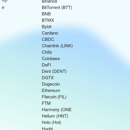
Binance
BitTorrent (BTT)
BNB
BTMX
Bybit
Cardano
CBDC
Chainlink (LINK)
Chiliz
Coinbase
DeFi
Dent (DENT)
DGTX
Dogecoin
Ethereum
Filecoin (FIL)
FTM
Harmony (ONE
Helium (HNT)
Holo (Hot)
Huobi