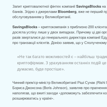
Запит криптовалютної фінтех компанії
SavingsBlocks
на 
банків. Згідно з джерелами
Bloomberg
, вже не перший пр
обслуговуванням у Великобританії.
SavingsBlocks
– криптокомпанія з приблизно 200 клієнта
досягла успіху лише у двох випадках. Причому ці дві орга
разів зверталися до генерального директора компанії Ед
про транзакції клієнтів. Донізо заявив, що у Сполученом
«Не так багато можливостей є – найбільш традиц
криптофірмам. З урахуванням останніх подій це 
думаємо, буде простіше».
Чинний прем’єр-міністр Великобританії Ріші Сунак (Rishi
Бориса Джонсона (Boris Johnson), заявляв про прагненн
наполягав, що вжиті заходи «допоможуть забезпечити ком
розширюватись у країні».