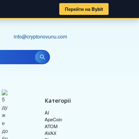
Перейти на Bybit
info@cryptonovunu.com
Категорії
AI
ApeCoin
ATOM
AVAX