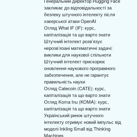
Генеральний директор Hugging Face
закликає до відповідальності за
безпеку штучного інтелекту після
хакерської атаки OpenAI
Огляд What IF (IF): курс,
капіталізація та що варто знати
Штучний інтелект розв’язує
нерозв’язані математичні задачі:
виклики для наукової спільноти
Штучний інтелект прискорює
оновлення наукового програмного
забезпечення, але не гарантує
правильність науки
Огляд Catecoin (CATE): курс,
капіталізація та що варто знати
Огляд Koma Inu (KOMA): курс,
капіталізація та що варто знати
Український ринок штучного
інтелекту отримує новий імпульс від
моделі Inkling Small від Thinking
Machines