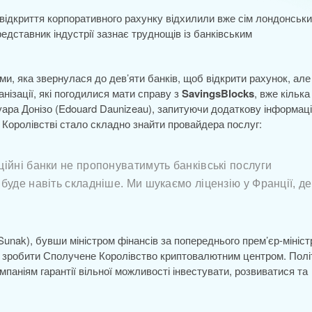
відкриття корпоративного рахунку відхилили вже сім лондонськ
едставник індустрії зазнає труднощів із банківським
ми, яка звернулася до дев’яти банків, щоб відкрити рахунок, але
нізації, які погодилися мати справу з
SavingsBlocks
, вже кілька
уара Донізо (Edouard Daunizeau), запитуючи додаткову інформац
у Королівстві стало складно знайти провайдера послуг:
ійні банки не пропонуватимуть банківські послуги
буде навіть складніше. Ми шукаємо ліцензію у Франції, де
 Sunak), бувши міністром фінансів за попереднього прем’єр-мініст
я зробити Сполучене Королівство криптовалютним центром. Полі
паніям гарантії вільної можливості інвестувати, розвиватися та