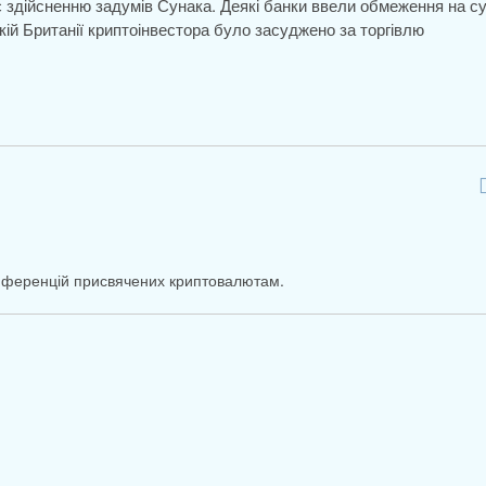
є здійсненню задумів Сунака. Деякі банки ввели обмеження на с
кій Британії криптоінвестора було засуджено за торгівлю
онференцій присвячених криптовалютам.