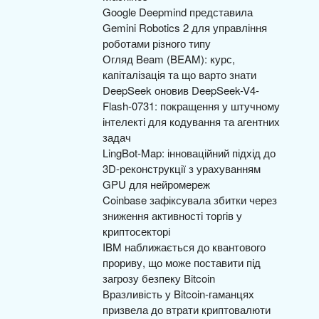
Google Deepmind представила
Gemini Robotics 2 для управління
роботами різного типу
Огляд Beam (BEAM): курс,
капіталізація та що варто знати
DeepSeek оновив DeepSeek-V4-
Flash-0731: покращення у штучному
інтелекті для кодування та агентних
задач
LingBot-Map: інноваційний підхід до
3D-реконструкції з урахуванням
GPU для нейромереж
Coinbase зафіксувала збитки через
зниження активності торгів у
криптосекторі
IBM наближається до квантового
прориву, що може поставити під
загрозу безпеку Bitcoin
Вразливість у Bitcoin-гаманцях
призвела до втрати криптовалюти