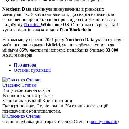
Northern Data
відкинула звинувачення в ринкових
маніпуляціях. У компанії заявили, що скарга належить до
оголошення про придбання провайдера потужностей для
видобутку
біткоіна
Whinstone US
. Останнього в результаті
купила майнінгова компанія
Riot Blockchain
.
Нагадаємо, у вересні 2021 року
Northern Data
уклала угоду з
майнінговою фірмою
Bitfield
, яка передбачає купівлю як
мінімум
86%
частки та непряме придбання близько
33 000
ASIC-майнерів.
Про автора
Останні публікації
Стасенко Степан
Вища економічна освіта
Успішний криптотрейдер
Засновник компанії Криптоновини
Експерт порталу Cryptonovunu. Учасник конференцій
присвячених криптовалютам.
Останні публікації автора Стасенко Степан
(
всі публікації
)