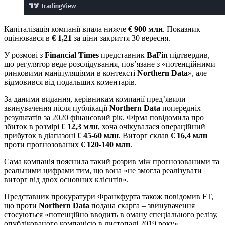
Капіталізація компанії впала нижче
€ 900 млн
. Показник
оцінювався в
€ 1,21
за ціни закриття 30 вересня.
У розмові з
Financial Times
представник
BaFin
підтвердив,
що регулятор веде розслідування, пов’язане з «потенційними
ринковими маніпуляціями в контексті
Northern Data
», але
відмовився від подальших коментарів.
За даними видання, керівникам компанії пред’явили
звинувачення після публікації
Northern Data
попередніх
результатів за 2020 фінансовий рік. Фірма повідомила про
збиток в розмірі
€ 12,3 млн
, хоча очікувалася операційний
прибуток в діапазоні
€ 45-60 млн
. Виторг склав
€ 16,4 млн
проти прогнозованих
€ 120-140 млн
.
Сама компанія пояснила такий розрив між прогнозованими та
реальними цифрами тим, що вона «не змогла реалізувати
виторг від двох основних клієнтів».
Представник прокуратури Франкфурта також повідомив FT,
що проти
Northern Data
подана скарга – звинувачення
стосуються «потенційно вводить в оману спеціального релізу,
опублікованого компанією в листопаді 2019 року».