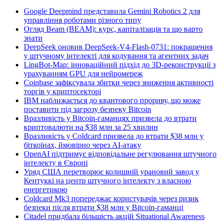
Google Deepmind представила Gemini Robotics 2 для
управління роботами різного типу
Огляд Beam (BEAM): курс, капіталізація та що варто
знати
DeepSeek оновив DeepSeek-V4-Flash-0731: покращення
у штучному інтелекті для кодування та агентних задач
LingBot-Map: інноваційний підхід до 3D-реконструкції з
урахуванням GPU для нейромереж
Coinbase зафіксувала збитки через зниження активності
торгів у криптосекторі
IBM наближається до квантового прориву, що може
поставити під загрозу безпеку Bitcoin
Вразливість у Bitcoin-гаманцях призвела до втрати
криптовалюти на $38 млн за 25 хвилин
Вразливість у Coldcard призвела до втрати $38 млн у
біткоїнах, ймовірно через AI-атаку
OpenAI підтримує відповідальне регулювання штучного
інтелекту в Європі
Уряд США перетворює колишній урановий завод у
Кентуккі на центр штучного інтелекту з власною
енергетикою
Coldcard Mk3 попереджає користувачів через ризик
безпеки після втрати $38 млн у Bitcoin-гаманці
Citadel придбала більшість акцій Situational Awareness