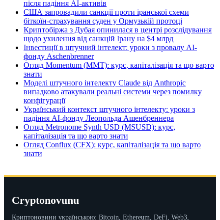
після падіння AI-активів
США запровадили санкції проти іранської схеми
біткоїн-страхування суден у Ормузькій протоці
Криптобіржа з Дубая опинилася в центрі розслідування
щодо ухилення від санкцій Ірану на $4 млрд
Інвестиції в штучний інтелект: уроки з провалу AI-
фонду Aschenbrenner
Огляд Momentum (MMT): курс, капіталізація та що варто
знати
Моделі штучного інтелекту Claude від Anthropic
випадково атакували реальні системи через помилку
конфігурації
Український контекст штучного інтелекту: уроки з
падіння AI-фонду Леопольда Ашенбреннера
Огляд Metronome Synth USD (MSUSD): курс,
капіталізація та що варто знати
Огляд Conflux (CFX): курс, капіталізація та що варто
знати
Cryptonovunu
Криптоновини українською: Bitcoin, Ethereum, DeFi, Web3,