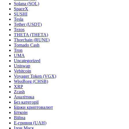
Solana (SOL)
SpaceX
SUSHI
Tesla
Tether (USDT)
Tezos
THETA (THETA)
Thorchain (RUNE)
Tornado Cash
Tron
UMA
Uncategorized
Uniswap
Vebitcoin
Voyager Token (VGX)
WissBorg (CHSB)
XRP
Zcash
Аналітика
Без категорії
Біржи криптовалют
Біткоін
Війна
Е-гривня (UAH)
Ілон Маск