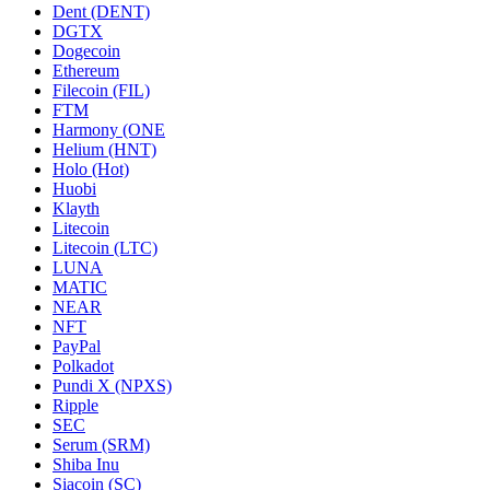
Dent (DENT)
DGTX
Dogecoin
Ethereum
Filecoin (FIL)
FTM
Harmony (ONE
Helium (HNT)
Holo (Hot)
Huobi
Klayth
Litecoin
Litecoin (LTC)
LUNA
MATIC
NEAR
NFT
PayPal
Polkadot
Pundi X (NPXS)
Ripple
SEC
Serum (SRM)
Shiba Inu
Siacoin (SC)