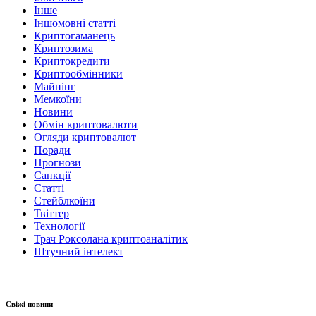
Інше
Іншомовні статті
Криптогаманець
Криптозима
Криптокредити
Криптообмінники
Майнінг
Мемкоїни
Новини
Обмін криптовалюти
Огляди криптовалют
Поради
Прогнози
Санкції
Статті
Стейблкоїни
Твіттер
Технології
Трач Роксолана криптоаналітик
Штучний інтелект
Свіжі новини