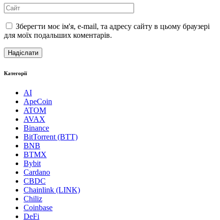
Зберегти моє ім'я, e-mail, та адресу сайту в цьому браузері
для моїх подальших коментарів.
Категорії
AI
ApeCoin
ATOM
AVAX
Binance
BitTorrent (BTT)
BNB
BTMX
Bybit
Cardano
CBDC
Chainlink (LINK)
Chiliz
Coinbase
DeFi