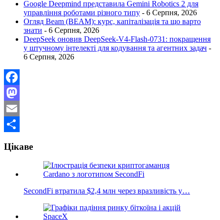
Google Deepmind представила Gemini Robotics 2 для
управління роботами різного типу
- 6 Серпня, 2026
Огляд Beam (BEAM): курс, капіталізація та що варто
знати
- 6 Серпня, 2026
DeepSeek оновив DeepSeek-V4-Flash-0731: покращення
у штучному інтелекті для кодування та агентних задач
-
6 Серпня, 2026
Facebook
Mastodon
Email
Поділитися
Цікаве
SecondFi втратила $2,4 млн через вразливість у…