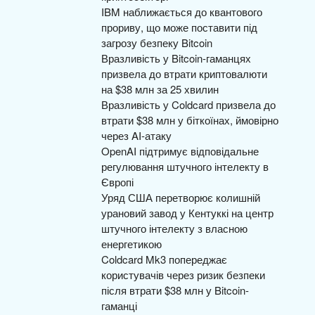
IBM наближається до квантового
прориву, що може поставити під
загрозу безпеку Bitcoin
Вразливість у Bitcoin-гаманцях
призвела до втрати криптовалюти
на $38 млн за 25 хвилин
Вразливість у Coldcard призвела до
втрати $38 млн у біткоїнах, ймовірно
через AI-атаку
OpenAI підтримує відповідальне
регулювання штучного інтелекту в
Європі
Уряд США перетворює колишній
урановий завод у Кентуккі на центр
штучного інтелекту з власною
енергетикою
Coldcard Mk3 попереджає
користувачів через ризик безпеки
після втрати $38 млн у Bitcoin-
гаманці