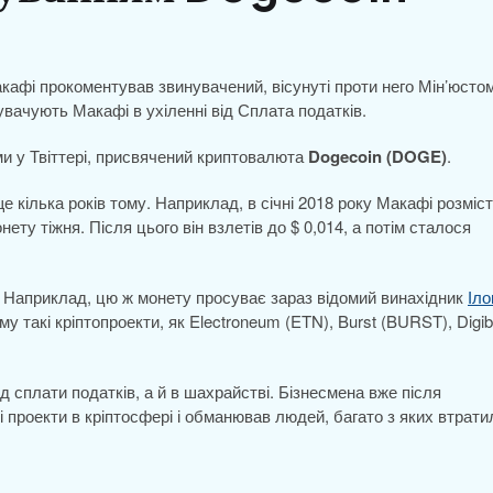
кафі прокоментував звинувачений, вісунуті проти него Мін’юсто
вачують Макафі в ухіленні від Сплата податків.
ми у Твіттері, присвячений криптовалюта
Dogecoin (DOGE)
.
е кілька років тому. Наприклад, в січні 2018 року Макафі розміс
нету тіжня. Після цього він взлетів до $ 0,014, а потім сталося
. Наприклад, цю ж монету просуває зараз відомий винахідник
Іло
у такі кріптопроекти, як Electroneum (ETN), Burst (BURST), Digib
д сплати податків, а й в шахрайстві. Бізнесмена вже після
і проекти в кріптосфері і обманював людей, багато з яких втрати