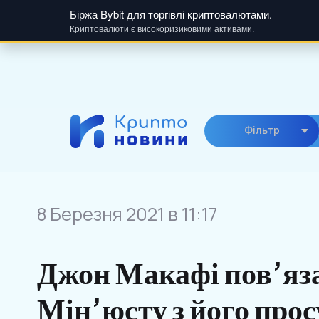
Біржа Bybit для торгівлі криптовалютами.
Криптовалюти є високоризиковими активами.
Skip
to
content
Фiльтр
8 Березня 2021 в 11:17
Джон Макафі пов’яз
Мін’юсту з його пр