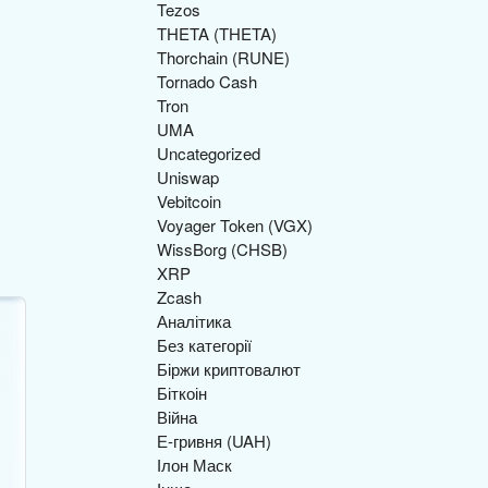
Tezos
THETA (THETA)
Thorchain (RUNE)
Tornado Cash
Tron
UMA
Uncategorized
Uniswap
I
Vebitcoin
Voyager Token (VGX)
WissBorg (CHSB)
XRP
Zcash
Аналітика
Без категорії
Біржи криптовалют
Біткоін
Війна
Е-гривня (UAH)
Ілон Маск