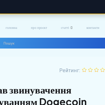
головна
про проєкт
статті
контакти
Рейтинг:
ав звинувачення
осуванням Dogecoin