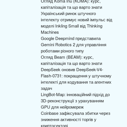
Огляд Koma Inu (KOMA): курс,
капіталізація та що варто знати
Український ринок штучного
інтелекту отримує новий імпульс від
моделі Inkling Small від Thinking
Machines
Google Deepmind представила
Gemini Robotics 2 для управління
роботами різного типу
Огляд Beam (BEAM): курс,
капіталізація та що варто знати
DeepSeek оновив DeepSeek-V4-
Flash-0731: покращення у штучному
інтелекті для кодування та агентних
задач
LingBot-Map: інноваційний підхід до
3D-реконструкції з урахуванням
GPU для нейромереж
Coinbase зафіксувала збитки через
зниження активності торгів у
криптосекторі