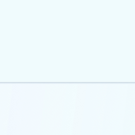
тивував прихований
Apple подала до суду на OpenA
телефоні під…
через звинувачення у…