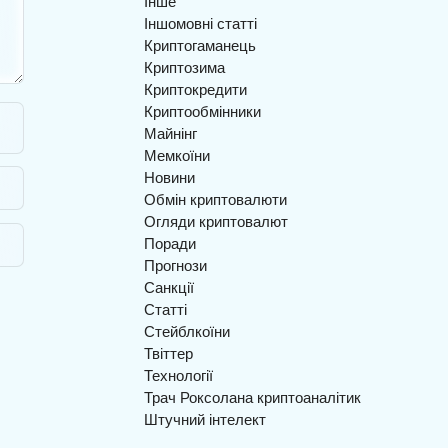
Інше
Іншомовні статті
Криптогаманець
Криптозима
Криптокредити
Криптообмінники
Майнінг
Мемкоїни
Новини
Обмін криптовалюти
Огляди криптовалют
Поради
Прогнози
Санкції
Статті
Стейблкоїни
Твіттер
Технології
Трач Роксолана криптоаналітик
Штучний інтелект