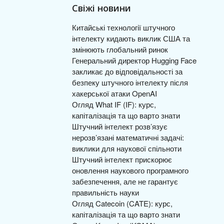
Свіжі новини
Китайські технології штучного
інтелекту кидають виклик США та
змінюють глобальний ринок
Генеральний директор Hugging Face
закликає до відповідальності за
безпеку штучного інтелекту після
хакерської атаки OpenAI
Огляд What IF (IF): курс,
капіталізація та що варто знати
Штучний інтелект розв’язує
нерозв’язані математичні задачі:
виклики для наукової спільноти
Штучний інтелект прискорює
оновлення наукового програмного
забезпечення, але не гарантує
правильність науки
Огляд Catecoin (CATE): курс,
капіталізація та що варто знати