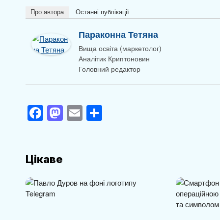
Про автора
Останні публікації
Параконна Тетяна
Вища освіта (маркетолог)
Аналітик Криптоновин
Головний редактор
F
M
E
П
a
a
m
о
c
st
ail
ді
e
o
л
Цікаве
b
d
и
o
o
т
o
n
и