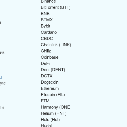
Binance
BitTorrent (BTT)
BNB
BTMX
м
Bybit
Cardano
CBDC
Chainlink (LINK)
Chiliz
тив
Coinbase
DeFi
Dent (DENT)
DGTX
н
Dogecoin
yte
Ethereum
Filecoin (FIL)
FTM
Harmony (ONE
ли
Helium (HNT)
Holo (Hot)
Huobi