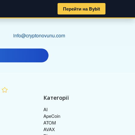
Перейти на Bybit
info@cryptonovunu.com
Категорії
AI
ApeCoin
ATOM
AVAX