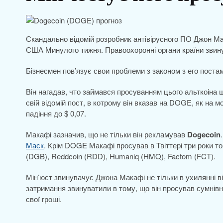
Скандально відомій розробник антівірусного ПО Джон Ма
США Минулого тижня. Правоохоронні органи країни звину
Бізнесмен пов’язує свои проблеми з законом з его поста
Він нагадав, что займався просуванням цього альткоіна щ
свій відомій пост, в котрому він вказав на DOGE, як на мо
падіння до $ 0,07.
Макафі зазначив, що не тільки він рекламував
Dogecoin
Маск
. Крім DOGE Макафі просував в Твіттері три роки том
(DGB), Reddcoin (RDD), Humaniq (HMQ), Factom (FCT).
Мін’юст звинувачує Джона Макафі не тільки в ухилянні ві
затримання звинуватили в тому, що він просував сумнівн
свої гроші.