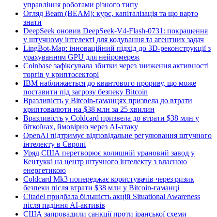
управління роботами різного типу
Огляд Beam (BEAM): курс, капіталізація та що варто
знати
DeepSeek оновив DeepSeek-V4-Flash-0731: покращення
у штучному інтелекті для кодування та агентних задач
LingBot-Map: інноваційний підхід до 3D-реконструкції з
урахуванням GPU для нейромереж
Coinbase зафіксувала збитки через зниження активності
торгів у криптосекторі
IBM наближається до квантового прориву, що може
поставити під загрозу безпеку Bitcoin
Вразливість у Bitcoin-гаманцях призвела до втрати
криптовалюти на $38 млн за 25 хвилин
Вразливість у Coldcard призвела до втрати $38 млн у
біткоїнах, ймовірно через AI-атаку
OpenAI підтримує відповідальне регулювання штучного
інтелекту в Європі
Уряд США перетворює колишній урановий завод у
Кентуккі на центр штучного інтелекту з власною
енергетикою
Coldcard Mk3 попереджає користувачів через ризик
безпеки після втрати $38 млн у Bitcoin-гаманці
Citadel придбала більшість акцій Situational Awareness
після падіння AI-активів
США запровадили санкції проти іранської схеми