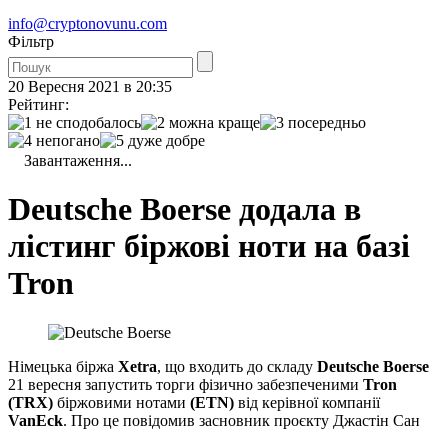
info@cryptonovunu.com
Фiльтр
20 Вересня 2021 в 20:35
Рейтинг:
Завантаження...
Deutsche Boerse додала в
лістинг біржові ноти на базі
Tron
Німецька біржа
Xetra
, що входить до складу
Deutsche Boerse
21 вересня запустить торги фізично забезпеченими
Tron
(TRX)
біржовими нотами
(ETN)
від керівної компанії
VanEck
. Про це повідомив засновник проєкту Джастін Сан