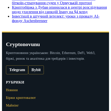
біткоїн-страхування суден у Ормузькій протоці
Криптобіржа з Дубая опинилася в центрі розслідування
щодо ухилення від санкцій Ірану на $4 млрд
Інвестиції в штучний інтелект: уроки з провалу AI-
фонду Aschenbrenner
Cryptonovunu
Криптоновини українською: Bitcoin, Ethereum, DeFi, Web3,
біржі, ринок та аналітика для трейдерів і інвесторів.
Telegram
Bybit
РУБРИКИ
Новини
Біржи криптовалют
Майнінг