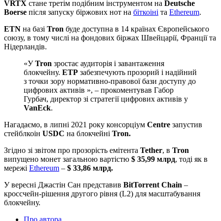
VRTX
стане третім подібним інструментом на
Deutsche
Boerse
після запуску біржових нот на
біткоіні
та
Ethereum
.
ETN
на базі
Tron
буде доступна в 14 країнах Європейського
союзу, в тому числі на фондових біржах Швейцарії, Франції та
Нідерландів.
«У
Tron
зростає аудиторія і завантаження
блокчейну.
ETP
забезпечують прозорий і надійний
з точки зору нормативно-правової бази доступу до
цифрових активів », – прокоментував Габор
Гурбач, директор зі стратегії цифрових активів у
VanEck
.
Нагадаємо, в липні 2021 року консорціум
Centre
запустив
стейблкоін
USDC
на блокчейні
Tron.
Згідно зі звітом про прозорість емітента
Tether
, в
Tron
випущено монет загальною вартістю
$ 35,99 млрд
, тоді як в
мережі
Ethereum
–
$ 33,86 млрд.
У вересні Джастін Сан представив
BitTorrent Chain
–
кроссчейн-рішення другого рівня (L2) для масштабування
блокчейну.
Про автора