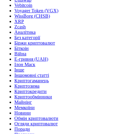
Vebitcoin
Voyager Token (VGX)
WissBorg (CHSB)
XRP
Zcash
Аналітика
Без категорії
Біржи криптовалют
Біткоін
Війна
Е-гривня (UAH)
Ілон Маск
Інше
Іншомовні статті
Криптогаманець
Криптозима
Криптокредити
Криптообмінники
Майнінг
Мемкоїни
Новини
Обмін криптовалюти
Огляди криптовалют
Поради