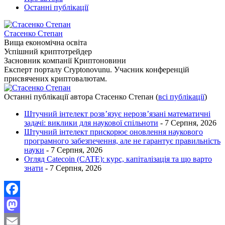
Останні публікації
Стасенко Степан
Вища економічна освіта
Успішний криптотрейдер
Засновник компанії Криптоновини
Експерт порталу Cryptonovunu. Учасник конференцій
присвячених криптовалютам.
Останні публікації автора Стасенко Степан
(
всі публікації
)
Штучний інтелект розв’язує нерозв’язані математичні
задачі: виклики для наукової спільноти
- 7 Серпня, 2026
Штучний інтелект прискорює оновлення наукового
програмного забезпечення, але не гарантує правильність
науки
- 7 Серпня, 2026
Огляд Catecoin (CATE): курс, капіталізація та що варто
знати
- 7 Серпня, 2026
Facebook
Mastodon