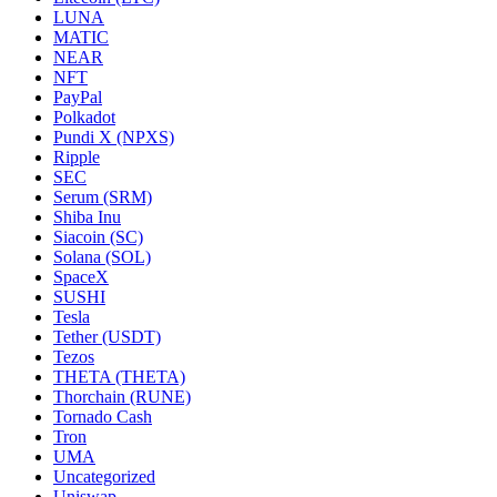
LUNA
MATIC
NEAR
NFT
PayPal
Polkadot
Pundi X (NPXS)
Ripple
SEC
Serum (SRM)
Shiba Inu
Siacoin (SC)
Solana (SOL)
SpaceX
SUSHI
Tesla
Tether (USDT)
Tezos
THETA (THETA)
Thorchain (RUNE)
Tornado Cash
Tron
UMA
Uncategorized
Uniswap