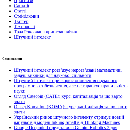
Прогнози
Санкції
Статті
Стейблкоїни
Твіттер
Технології
Трач Роксолана криптоаналітик
Штучний інтелект
Свіжі новини
Штучний інтелект розв’язує нерозв’язані математичні
задачі: виклики для наукової спільноти
Штучний інтелект прискорює оновлення наукового
програмного забезпечення, але не гарантує правильність
науки
Огляд Catecoin (CATE): курс, капіталізація та що варто
знати
Огляд Koma Inu (KOMA): курс, капіталізація та що варто
знати
Український ринок штучного інтелекту отримує новий
імпульс від моделі Inkling Small від Thinking Machines
Google Deepmind представила Gemini Robotics 2 для