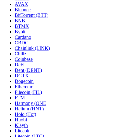
AVAX
Binance
BitTorrent (BTT)
BNB
BTMX
Bybit
Cardano
CBDC
Chainlink (LINK)
Chiliz
Coinbase
DeFi
Dent (DENT)
DGTX
Dogecoin
Ethereum
Filecoin (FIL)
FTM
Harmony (ONE
Helium (HNT)
Holo (Hot)
Huobi
Klayth
Litecoin
Litecoin (LTC)