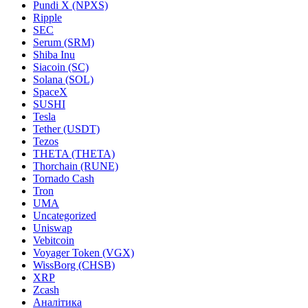
Pundi X (NPXS)
Ripple
SEC
Serum (SRM)
Shiba Inu
Siacoin (SC)
Solana (SOL)
SpaceX
SUSHI
Tesla
Tether (USDT)
Tezos
THETA (THETA)
Thorchain (RUNE)
Tornado Cash
Tron
UMA
Uncategorized
Uniswap
Vebitcoin
Voyager Token (VGX)
WissBorg (CHSB)
XRP
Zcash
Аналітика