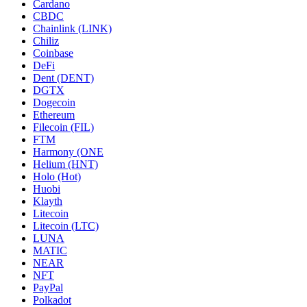
Cardano
CBDC
Chainlink (LINK)
Chiliz
Coinbase
DeFi
Dent (DENT)
DGTX
Dogecoin
Ethereum
Filecoin (FIL)
FTM
Harmony (ONE
Helium (HNT)
Holo (Hot)
Huobi
Klayth
Litecoin
Litecoin (LTC)
LUNA
MATIC
NEAR
NFT
PayPal
Polkadot