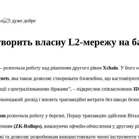
ворить власну L2-мережу на ба
– розпочала роботу над рішенням другого рівня
Xchain
. У його 
nets
, яка також дозволяє створювати блокчейни, що кастомізуют
ції з централізованими біржами”, – підкреслив співзасновник
I
ьницький досвід і знизить транзакційні витрати без шкоди безп
eum
розпочала роботу у березні. Першу транзакцію здійснив Вітал
шенням
(ZK-Rollups)
, виконуючи офчейн-обчислення у другому рі
ежі та дозволяє розробникам використовувати чинні інструменти 