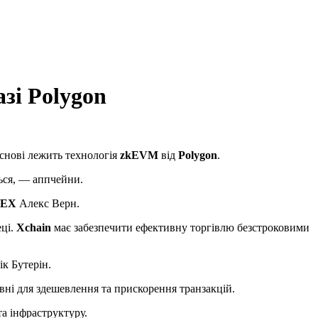
зі Polygon
основі лежить технологія
zkEVM
від
Polygon
.
ься, — аппчейни.
DEX
Алекс Верн.
еці.
Xchain
має забезпечити ефективну торгівлю безстроковими
ік Бутерін.
вні для здешевлення та прискорення транзакцій.
та інфраструктуру.