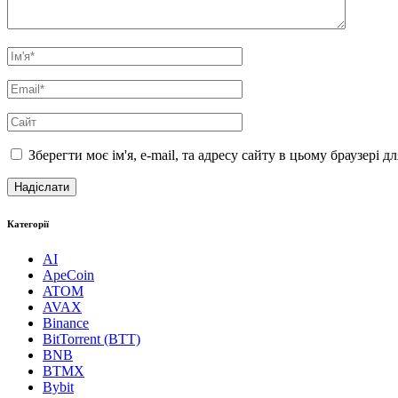
Зберегти моє ім'я, e-mail, та адресу сайту в цьому браузері 
Категорії
AI
ApeCoin
ATOM
AVAX
Binance
BitTorrent (BTT)
BNB
BTMX
Bybit