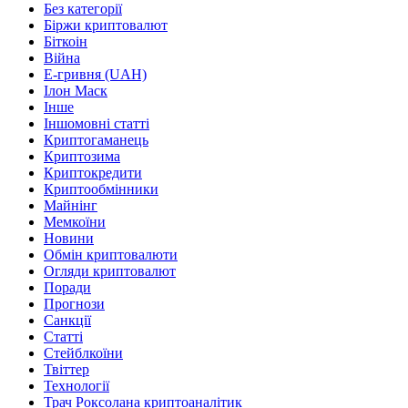
Без категорії
Біржи криптовалют
Біткоін
Війна
Е-гривня (UAH)
Ілон Маск
Інше
Іншомовні статті
Криптогаманець
Криптозима
Криптокредити
Криптообмінники
Майнінг
Мемкоїни
Новини
Обмін криптовалюти
Огляди криптовалют
Поради
Прогнози
Санкції
Статті
Стейблкоїни
Твіттер
Технології
Трач Роксолана криптоаналітик