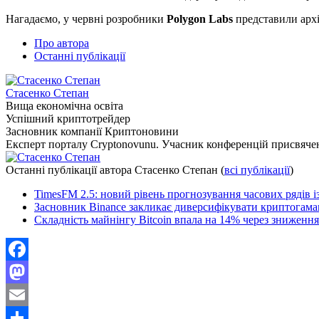
Нагадаємо, у червні розробники
Polygon
Labs
представили архі
Про автора
Останні публікації
Стасенко Степан
Вища економічна освіта
Успішний криптотрейдер
Засновник компанії Криптоновини
Експерт порталу Cryptonovunu. Учасник конференцій присвяч
Останні публікації автора Стасенко Степан
(
всі публікації
)
TimesFM 2.5: новий рівень прогнозування часових рядів і
Засновник Binance закликає диверсифікувати криптогаман
Складність майнінгу Bitcoin впала на 14% через зниження
Facebook
Mastodon
Email