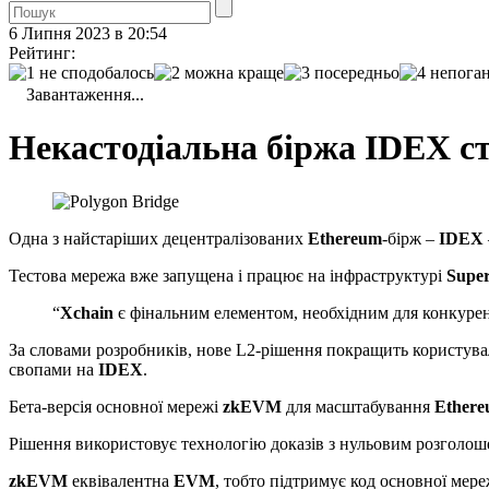
6 Липня 2023 в 20:54
Рейтинг:
Завантаження...
Некастодіальна біржа IDEX ст
Одна з найстаріших децентралізованих
Ethereum
-бірж –
IDEX
Тестова мережа вже запущена і працює на інфраструктурі
Super
“
Xchain
є фінальним елементом, необхідним для конкурен
За словами розробників, нове L2-рішення покращить користувал
свопами на
IDEX
.
Бета-версія основної мережі
zkEVM
для масштабування
Ether
Рішення використовує технологію доказів з нульовим розголо
zkEVM
еквівалентна
EVM
, тобто підтримує код основної мер