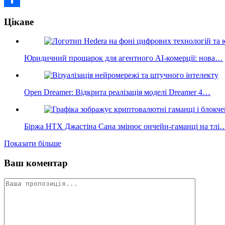
Поділитися
Цікаве
Юридичний прошарок для агентного AI-комерції: нова…
Open Dreamer: Відкрита реалізація моделі Dreamer 4…
Біржа HTX Джастіна Сана змінює ончейн-гаманці на тлі
Показати більше
Ваш коментар