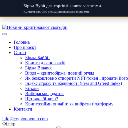
Біржа Bybit для торгівлі криптовалютами.
Криптовалюти є високоризиковими активами.
Skip
to
content
Головна
Про проєкт
Статті
Біржа Байбіт
Крипта для новачків
Біржа Binance
Bitget – криптобіржа: повний огляд
Як безкоштовно створити NFT-токен і продати його:
Індекс страху та жадібності (Fear and Greed Index)
Біткоін
Вибираємо додаток
Що таке біткоін?
Криптозайми онлайн: як вибрати платформу
Контакти
info@cryptonovunu.com
Фiльтр