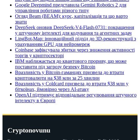
Google Deepmind представила Gemini Robotics 2 для
управління роботами різного типу
Огляд Beam (BEAM): курс, капіталізація та що варто
знати
DeepSeek оновив DeepSeek-V4-Flash-0731: покращення
у штучному інтелекті для кодування та агентних задач
LingBot-Map: інноваційний підхід до 3D-реконструкції з
урахуванням GPU для нейромереж
Coinbase зафіксувала збитки через зниження активності
торгів у криптосекторі
IBM наближається до квантового прориву, що може
поставити під загрозу безпеку Bitcoin
Вразливість у Bitcoin-гаманцях призвела до втрати
криптовалюти на $38 млн за 25 хвилин
Вразливість у Coldcard призвела до втрати $38 млн у
біткоїнах, ймовірно через AI-атаку
OpenAI підтримує відповідальне регулювання штучного
інтелекту в Європі
Cryptonovunu