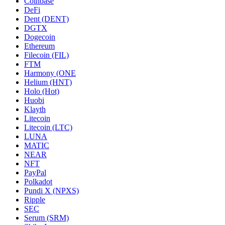
Coinbase
DeFi
Dent (DENT)
DGTX
Dogecoin
Ethereum
Filecoin (FIL)
FTM
Harmony (ONE
Helium (HNT)
Holo (Hot)
Huobi
Klayth
Litecoin
Litecoin (LTC)
LUNA
MATIC
NEAR
NFT
PayPal
Polkadot
Pundi X (NPXS)
Ripple
SEC
Serum (SRM)