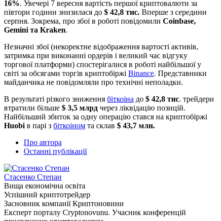
16%
. Увечері 7 вересня вартість першої криптовалюти за
півтори години знизилася до
$ 42,8 тис.
Вперше з середини
серпня. Зокрема, про збої в роботі повідомили
Coinbase,
Gemini та Kraken
.
Незначні збої (некоректне відображення вартості активів,
затримка при виконанні ордерів і великий час відгуку
торгової платформи) спостерігалися в роботі найбільшої у
світі за обсягами торгів криптобіржі
Binance
. Представники
майданчика не повідомляли про технічні неполадки.
В результаті різкого зниження
біткоіна
до
$ 42,8 тис
. трейдери
втратили більше
$ 3,5 млрд
через ліквідацію позицій.
Найбільший збиток за одну операцію стався на криптобіржі
Huobi
в парі з
біткоіном
та склав
$ 43,7 млн.
Про автора
Останні публікації
Стасенко Степан
Вища економічна освіта
Успішний криптотрейдер
Засновник компанії Криптоновини
Експерт порталу Cryptonovunu. Учасник конференцій