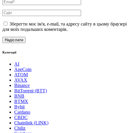
Зберегти моє ім'я, e-mail, та адресу сайту в цьому браузері
для моїх подальших коментарів.
Категорії
AI
ApeCoin
ATOM
AVAX
Binance
BitTorrent (BTT)
BNB
BTMX
Bybit
Cardano
CBDC
Chainlink (LINK)
Chiliz