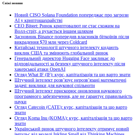
Свіжі новини
Новий CISO Solana Foundation попереджає про загрози
AI у криптошахрайстві
CEO Bitget: Ринок криптовалют не стає схожим на
Волл-стріт, а рухається іншим шляхом
Засновник Binance попередив власників біткоїнів після
викрадення $70 млн через Coldcard
Китайські технології штучного інтелекту кидають
виклик США та змінюють глобальний ринок
Генеральний директор Hugging Face закликає до
відповідальності за безпеку штучного інтелекту після
хакерської атаки OpenAI
Огляд What IF (IF): курс, капіталізація та що варто знати
Штучний інтелект розв’язує нерозв’язані математичні
задачі: виклики для наукової спільноти
Штучний інтелект прискорює оновлення наукового
програмного забезпечення, але не гарантує правильність
науки
Огляд Catecoin (CATE): курс, капіталізація та що варто
знати
Огляд Koma Inu (KOMA): курс, капіталізація та що варто
знати
Український ринок штучного інтелекту отримує новий
імпульс від моделі Inkling Small від Thinking Machines