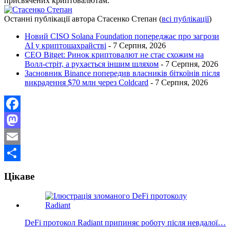
присвячених криптовалютам.
Останні публікації автора Стасенко Степан
(
всі публікації
)
Новий CISO Solana Foundation попереджає про загрози
AI у криптошахрайстві
- 7 Серпня, 2026
CEO Bitget: Ринок криптовалют не стає схожим на
Волл-стріт, а рухається іншим шляхом
- 7 Серпня, 2026
Засновник Binance попередив власників біткоїнів після
викрадення $70 млн через Coldcard
- 7 Серпня, 2026
Facebook
Mastodon
Email
Поділитися
Цікаве
DeFi протокол Radiant припиняє роботу після невдалої…