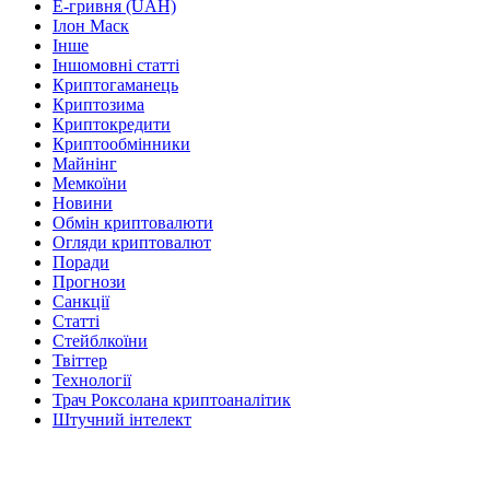
Е-гривня (UAH)
Ілон Маск
Інше
Іншомовні статті
Криптогаманець
Криптозима
Криптокредити
Криптообмінники
Майнінг
Мемкоїни
Новини
Обмін криптовалюти
Огляди криптовалют
Поради
Прогнози
Санкції
Статті
Стейблкоїни
Твіттер
Технології
Трач Роксолана криптоаналітик
Штучний інтелект