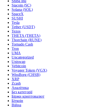
Shiba Inu
Siacoin (SC)
Solana (SOL)
SpaceX
SUSHI
Tesla
Tether (USDT)
Tezos
THETA (THETA)
Thorchain (RUNE)
Tornado Cash
Tron
UMA
Uncategorized
Uniswap
Vebitcoin
Voyager Token (VGX)
WissBorg (CHSB)
XRP
Zcash
Аналітика
Без категорії
Біржи криптовалют
Біткоін
Війна