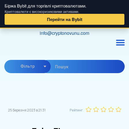
Біржа Bybit для торгівлі криптовалютами.
Криптовалюти є високоризиковими активами.
Перейти на Bybit
Skip
info@cryptonovunu.com
to
content
Фiльтр
25 Березня 2023 в 21:31
Рейтинг: