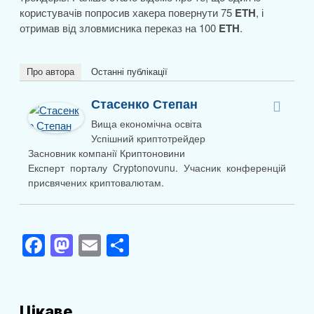
користувачів попросив хакера повернути 75
ETH
, і
отримав від зловмисника переказ на 100
ETH
.
Про автора
Останні публікації
Стасенко Степан
Вища економічна освіта
Успішний криптотрейдер
Засновник компанії Криптоновини
Експерт порталу Cryptonovunu. Учасник конференцій
присвячених криптовалютам.
F
M
E
П
a
a
m
о
c
st
ail
ді
e
o
л
Цікаве