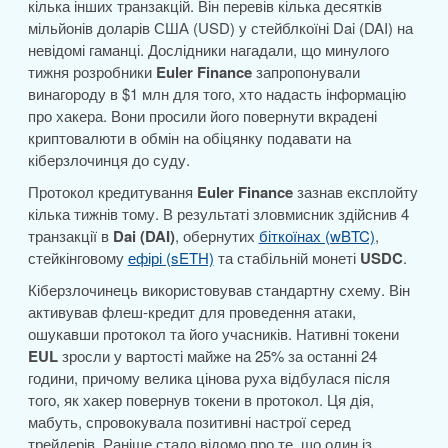
кілька інших транзакцій. Він перевів кілька десятків
мільйонів доларів США (USD) у стейблкоїні Dai (DAI) на
невідомі гаманці. Дослідники нагадали, що минулого
тижня розробники
Euler Finance
запропонували
винагороду в $1 млн для того, хто надасть інформацію
про хакера. Вони просили його повернути вкрадені
криптовалюти в обмін на обіцянку подавати на
кіберзлочинця до суду.
Протокол кредитування
Euler Finance
зазнав експлойту
кілька тижнів тому. В результаті зловмисник здійснив 4
транзакції в
Dai (DAI)
, обернутих
біткоїнах (wBTC)
,
стейкінговому
ефірі (sETH)
та стабільній монеті
USDC
.
Кіберзлочинець використовував стандартну схему. Він
активував флеш-кредит для проведення атаки,
ошукавши протокол та його учасників. Нативні токени
EUL
зросли у вартості майже на 25% за останні 24
години, причому велика цінова руха відбулася після
того, як хакер повернув токени в протокол. Ця дія,
мабуть, спровокувала позитивні настрої серед
трейдерів. Раніше стало відомо про те, що один із