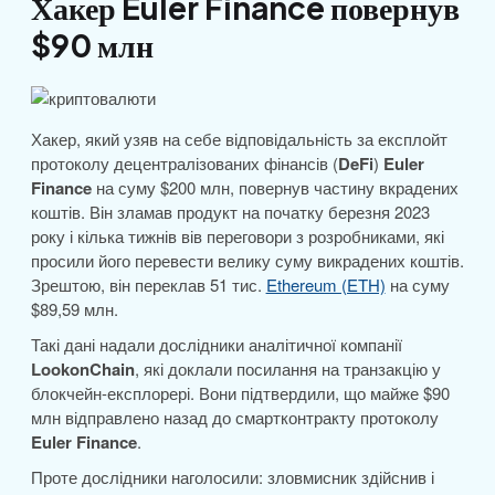
Хакер Euler Finance повернув
$90 млн
Хакер, який узяв на себе відповідальність за експлойт
протоколу децентралізованих фінансів (
DeFi
)
Euler
Finance
на суму $200 млн, повернув частину вкрадених
коштів. Він зламав продукт на початку березня 2023
року і кілька тижнів вів переговори з розробниками, які
просили його перевести велику суму викрадених коштів.
Зрештою, він переклав 51 тис.
Ethereum (ETH)
на суму
$89,59 млн.
Такі дані надали дослідники аналітичної компанії
LookonChain
, які доклали посилання на транзакцію у
блокчейн-експлорері. Вони підтвердили, що майже $90
млн відправлено назад до смартконтракту протоколу
Euler Finance
.
Проте дослідники наголосили: зловмисник здійснив і