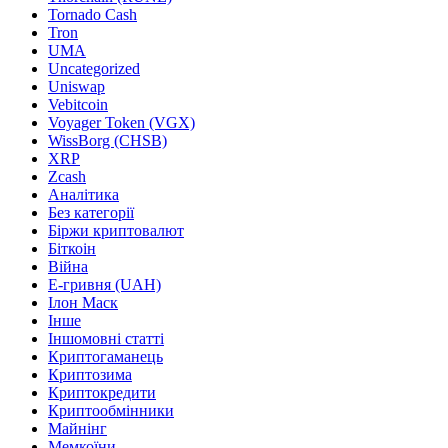
Tornado Cash
Tron
UMA
Uncategorized
Uniswap
Vebitcoin
Voyager Token (VGX)
WissBorg (CHSB)
XRP
Zcash
Аналітика
Без категорії
Біржи криптовалют
Біткоін
Війна
Е-гривня (UAH)
Ілон Маск
Інше
Іншомовні статті
Криптогаманець
Криптозима
Криптокредити
Криптообмінники
Майнінг
Мемкоїни