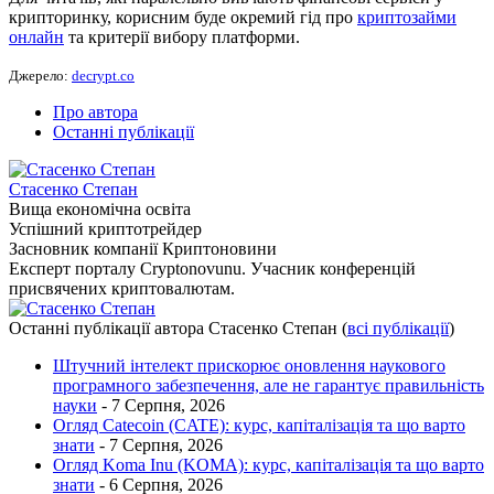
крипторинку, корисним буде окремий гід про
криптозайми
онлайн
та критерії вибору платформи.
Джерело:
decrypt.co
Про автора
Останні публікації
Стасенко Степан
Вища економічна освіта
Успішний криптотрейдер
Засновник компанії Криптоновини
Експерт порталу Cryptonovunu. Учасник конференцій
присвячених криптовалютам.
Останні публікації автора Стасенко Степан
(
всі публікації
)
Штучний інтелект прискорює оновлення наукового
програмного забезпечення, але не гарантує правильність
науки
- 7 Серпня, 2026
Огляд Catecoin (CATE): курс, капіталізація та що варто
знати
- 7 Серпня, 2026
Огляд Koma Inu (KOMA): курс, капіталізація та що варто
знати
- 6 Серпня, 2026