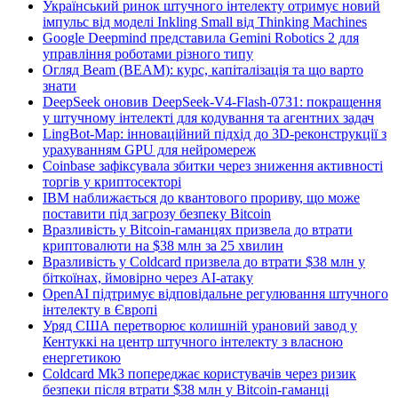
Український ринок штучного інтелекту отримує новий
імпульс від моделі Inkling Small від Thinking Machines
Google Deepmind представила Gemini Robotics 2 для
управління роботами різного типу
Огляд Beam (BEAM): курс, капіталізація та що варто
знати
DeepSeek оновив DeepSeek-V4-Flash-0731: покращення
у штучному інтелекті для кодування та агентних задач
LingBot-Map: інноваційний підхід до 3D-реконструкції з
урахуванням GPU для нейромереж
Coinbase зафіксувала збитки через зниження активності
торгів у криптосекторі
IBM наближається до квантового прориву, що може
поставити під загрозу безпеку Bitcoin
Вразливість у Bitcoin-гаманцях призвела до втрати
криптовалюти на $38 млн за 25 хвилин
Вразливість у Coldcard призвела до втрати $38 млн у
біткоїнах, ймовірно через AI-атаку
OpenAI підтримує відповідальне регулювання штучного
інтелекту в Європі
Уряд США перетворює колишній урановий завод у
Кентуккі на центр штучного інтелекту з власною
енергетикою
Coldcard Mk3 попереджає користувачів через ризик
безпеки після втрати $38 млн у Bitcoin-гаманці