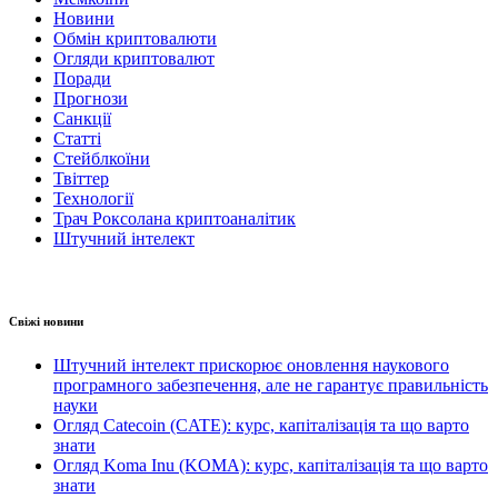
Новини
Обмін криптовалюти
Огляди криптовалют
Поради
Прогнози
Санкції
Статті
Стейблкоїни
Твіттер
Технології
Трач Роксолана криптоаналітик
Штучний інтелект
Свіжі новини
Штучний інтелект прискорює оновлення наукового
програмного забезпечення, але не гарантує правильність
науки
Огляд Catecoin (CATE): курс, капіталізація та що варто
знати
Огляд Koma Inu (KOMA): курс, капіталізація та що варто
знати