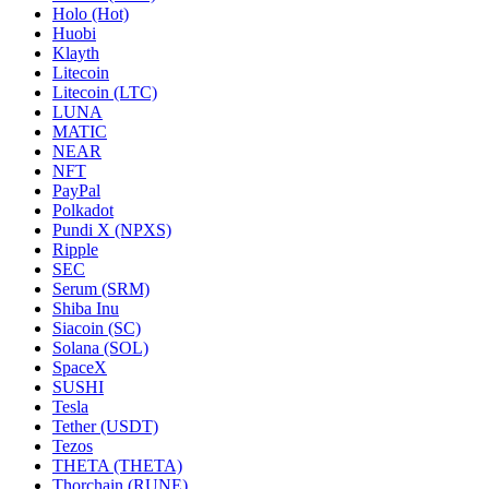
Holo (Hot)
Huobi
Klayth
Litecoin
Litecoin (LTC)
LUNA
MATIC
NEAR
NFT
PayPal
Polkadot
Pundi X (NPXS)
Ripple
SEC
Serum (SRM)
Shiba Inu
Siacoin (SC)
Solana (SOL)
SpaceX
SUSHI
Tesla
Tether (USDT)
Tezos
THETA (THETA)
Thorchain (RUNE)