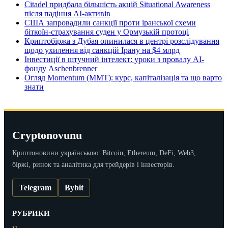
Citadel придбала більшість акцій Situational Awareness
після падіння AI-активів
США запровадили санкції проти іранської схеми
біткоїн-страхування суден у Ормузькій протоці
Криптобіржа з Дубая опинилася в центрі розслідування
щодо ухилення від санкцій Ірану на $4 млрд
Інвестиції в штучний інтелект: уроки з провалу AI-
фонду Aschenbrenner
Огляд Momentum (MMT): курс, капіталізація та що варто
знати
Cryptonovunu
Криптоновини українською: Bitcoin, Ethereum, DeFi, Web3,
біржі, ринок та аналітика для трейдерів і інвесторів.
Telegram
Bybit
РУБРИКИ