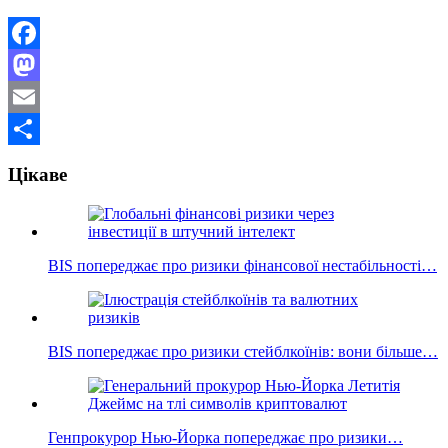
Facebook
Mastodon
Email
Поділитися
Цікаве
BIS попереджає про ризики фінансової нестабільності…
BIS попереджає про ризики стейблкоїнів: вони більше…
Генпрокурор Нью-Йорка попереджає про ризики…