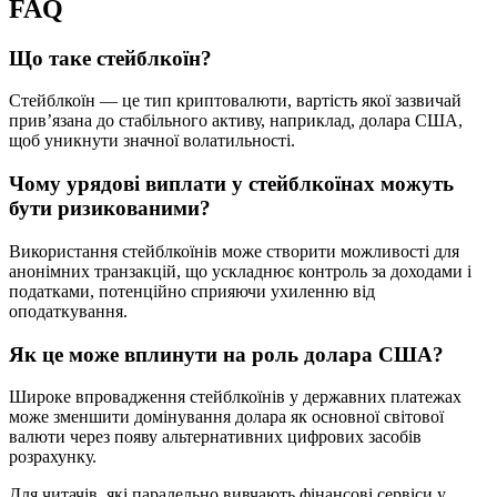
FAQ
Що таке стейблкоїн?
Стейблкоїн — це тип криптовалюти, вартість якої зазвичай
прив’язана до стабільного активу, наприклад, долара США,
щоб уникнути значної волатильності.
Чому урядові виплати у стейблкоїнах можуть
бути ризикованими?
Використання стейблкоїнів може створити можливості для
анонімних транзакцій, що ускладнює контроль за доходами і
податками, потенційно сприяючи ухиленню від
оподаткування.
Як це може вплинути на роль долара США?
Широке впровадження стейблкоїнів у державних платежах
може зменшити домінування долара як основної світової
валюти через появу альтернативних цифрових засобів
розрахунку.
Для читачів, які паралельно вивчають фінансові сервіси у