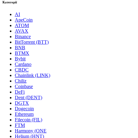
Категорії
AI
ApeCoin
ATOM
AVAX
Binance
BitTorrent (BTT)
BNB
BTMX
Bybit
Cardano
CBDC
Chainlink (LINK)
Chiliz
Coinbase
DeFi
Dent (DENT)
DGTX
Dogecoin
Ethereum
Filecoin (FIL)
FTM
Harmony (ONE
Helium (HNT)