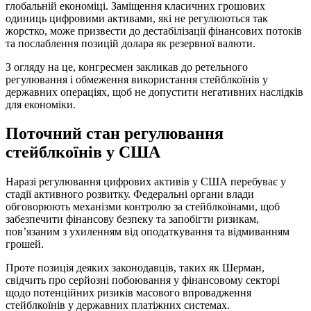
глобальній економіці. Заміщення класичних грошових
одиниць цифровими активами, які не регулюються так
жорстко, може призвести до дестабілізації фінансових потоків
та послаблення позицій долара як резервної валюти.
З огляду на це, конгресмен закликав до ретельного
регулювання і обмеження використання стейблкоїнів у
державних операціях, щоб не допустити негативних наслідків
для економіки.
Поточний стан регулювання
стейблкоїнів у США
Наразі регулювання цифрових активів у США перебуває у
стадії активного розвитку. Федеральні органи влади
обговорюють механізми контролю за стейблкоїнами, щоб
забезпечити фінансову безпеку та запобігти ризикам,
пов’язаним з ухиленням від оподаткування та відмиванням
грошей.
Проте позиція деяких законодавців, таких як Шерман,
свідчить про серйозні побоювання у фінансовому секторі
щодо потенційних ризиків масового впровадження
стейблкоїнів у державних платіжних системах.