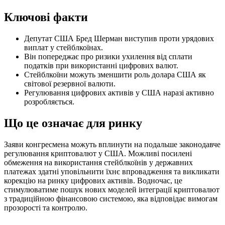
Ключові факти
Депутат США Бред Шерман виступив проти урядових
виплат у стейблкоїнах.
Він попереджає про ризики ухилення від сплати
податків при використанні цифрових валют.
Стейблкоїни можуть зменшити роль долара США як
світової резервної валюти.
Регулювання цифрових активів у США наразі активно
розробляється.
Що це означає для ринку
Заяви конгресмена можуть вплинути на подальше законодавче
регулювання криптовалют у США. Можливі посилені
обмеження на використання стейблкоїнів у державних
платежах здатні уповільнити їхнє впровадження та викликати
корекцію на ринку цифрових активів. Водночас, це
стимулюватиме пошук нових моделей інтеграції криптовалют
з традиційною фінансовою системою, яка відповідає вимогам
прозорості та контролю.