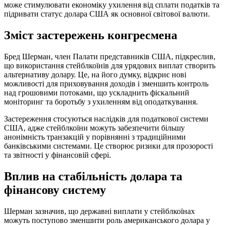
може стимулювати економіку ухилення від сплати податків та
підривати статус долара США як основної світової валюти.
Зміст застережень конгресмена
Бред Шерман, член Палати представників США, підкреслив,
що використання стейблкоїнів для урядових виплат створить
альтернативу долару. Це, на його думку, відкриє нові
можливості для приховування доходів і зменшить контроль
над грошовими потоками, що ускладнить фіскальний
моніторинг та боротьбу з ухиленням від оподаткування.
Застереження стосуються наслідків для податкової системи
США, адже стейблкоїни можуть забезпечити більшу
анонімність транзакцій у порівнянні з традиційними
банківськими системами. Це створює ризики для прозорості
та звітності у фінансовій сфері.
Вплив на стабільність долара та
фінансову систему
Шерман зазначив, що державні виплати у стейблкоїнах
можуть поступово зменшити роль американського долара у