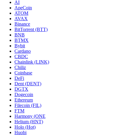
AI
ApeCoin
ATOM
AVAX
Binance
BitTorrent (BTT)
BNB
BTMX
Bybit
Cardano
CBDC
Chainlink (LINK)
Chiliz
Coinbase
DeFi
Dent (DENT)
DGTX
Dogecoin
Ethereum
Filecoin (FIL)
FTM
Harmony (ONE
Helium (HNT)
Holo (Hot)
Huobi