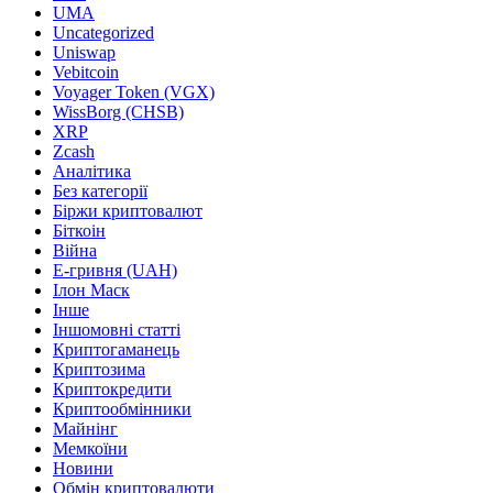
UMA
Uncategorized
Uniswap
Vebitcoin
Voyager Token (VGX)
WissBorg (CHSB)
XRP
Zcash
Аналітика
Без категорії
Біржи криптовалют
Біткоін
Війна
Е-гривня (UAH)
Ілон Маск
Інше
Іншомовні статті
Криптогаманець
Криптозима
Криптокредити
Криптообмінники
Майнінг
Мемкоїни
Новини
Обмін криптовалюти