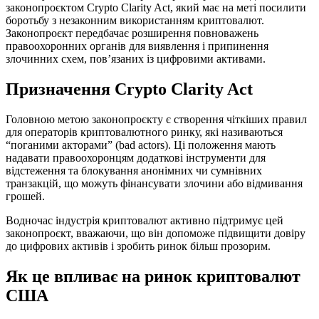
законопроєктом Crypto Clarity Act, який має на меті посилити
боротьбу з незаконним використанням криптовалют.
Законопроєкт передбачає розширення повноважень
правоохоронних органів для виявлення і припинення
злочинних схем, пов’язаних із цифровими активами.
Призначення Crypto Clarity Act
Головною метою законопроєкту є створення чіткіших правил
для операторів криптовалютного ринку, які називаються
“поганими акторами” (bad actors). Ці положення мають
надавати правоохоронцям додаткові інструменти для
відстеження та блокування анонімних чи сумнівних
транзакцій, що можуть фінансувати злочини або відмивання
грошей.
Водночас індустрія криптовалют активно підтримує цей
законопроєкт, вважаючи, що він допоможе підвищити довіру
до цифрових активів і зробить ринок більш прозорим.
Як це впливає на ринок криптовалют
США