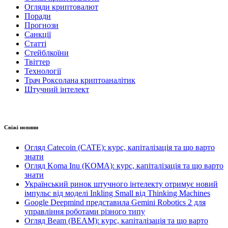
Огляди криптовалют
Поради
Прогнози
Санкції
Статті
Стейблкоїни
Твіттер
Технології
Трач Роксолана криптоаналітик
Штучний інтелект
Свіжі новини
Огляд Catecoin (CATE): курс, капіталізація та що варто
знати
Огляд Koma Inu (KOMA): курс, капіталізація та що варто
знати
Український ринок штучного інтелекту отримує новий
імпульс від моделі Inkling Small від Thinking Machines
Google Deepmind представила Gemini Robotics 2 для
управління роботами різного типу
Огляд Beam (BEAM): курс, капіталізація та що варто