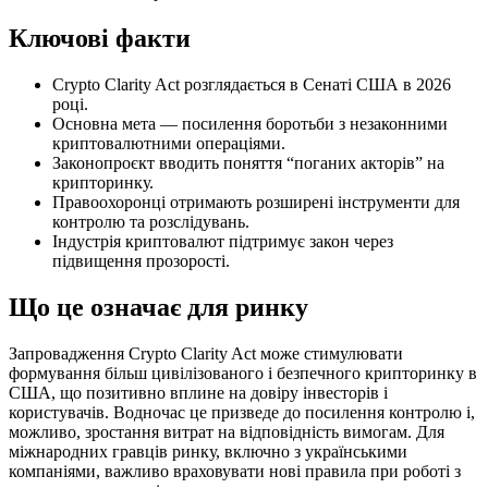
Ключові факти
Crypto Clarity Act розглядається в Сенаті США в 2026
році.
Основна мета — посилення боротьби з незаконними
криптовалютними операціями.
Законопроєкт вводить поняття “поганих акторів” на
крипторинку.
Правоохоронці отримають розширені інструменти для
контролю та розслідувань.
Індустрія криптовалют підтримує закон через
підвищення прозорості.
Що це означає для ринку
Запровадження Crypto Clarity Act може стимулювати
формування більш цивілізованого і безпечного крипторинку в
США, що позитивно вплине на довіру інвесторів і
користувачів. Водночас це призведе до посилення контролю і,
можливо, зростання витрат на відповідність вимогам. Для
міжнародних гравців ринку, включно з українськими
компаніями, важливо враховувати нові правила при роботі з