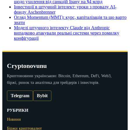
щодо ухилення від санкцій Ірану на $4 млрд
Інвестиції в штучний інтелект: уроки з провалу AI-
фонду Aschenbrenner
Огляд Momentum (MMT): курс, капіталізація та що варто
знати
Моделі штучного інтелекту Claude від Anthropic
випадково атакували реальні системи через помилку
конфігурації
Cryptonovunu
Криптоновини українською: Bitcoin, Ethereum, DeFi, Web3,
біржі, ринок та аналітика для трейдерів і інвесторів.
Telegram
Bybit
РУБРИКИ
Новини
Біржи криптовалют