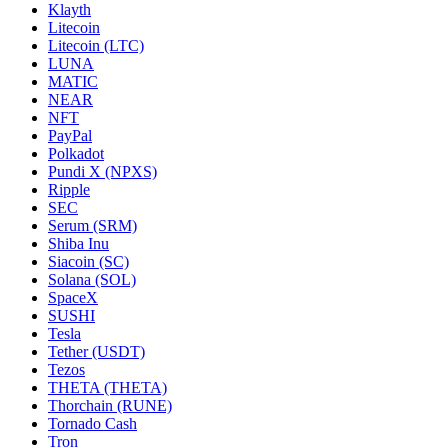
Klayth
Litecoin
Litecoin (LTC)
LUNA
MATIC
NEAR
NFT
PayPal
Polkadot
Pundi X (NPXS)
Ripple
SEC
Serum (SRM)
Shiba Inu
Siacoin (SC)
Solana (SOL)
SpaceX
SUSHI
Tesla
Tether (USDT)
Tezos
THETA (THETA)
Thorchain (RUNE)
Tornado Cash
Tron