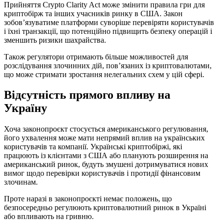
Прийняття Crypto Clarity Act може змінити правила гри для
криптобірж та інших учасників ринку в США. Закон
зобов’язуватиме платформи суворіше перевіряти користувачів
і їхні транзакції, що потенційно підвищить безпеку операцій і
зменшить ризики шахрайства.
Також регулятори отримають більше можливостей для
розслідування злочинних дій, пов’язаних із криптовалютами,
що може стримати зростання нелегальних схем у цій сфері.
Відсутність прямого впливу на
Україну
Хоча законопроєкт стосується американського регулювання,
його ухвалення може мати непрямий вплив на українських
користувачів та компанії. Українські криптобіржі, які
працюють із клієнтами з США або планують розширення на
американський ринок, будуть змушені дотримуватися нових
вимог щодо перевірки користувачів і протидії фінансовим
злочинам.
Проте наразі в законопроєкті немає положень, що
безпосередньо регулюють криптовалютний ринок в Україні
або впливають на гривню.