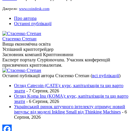
Джерело:
www.coindesk.com
Про автора
Останні публікації
Стасенко Степан
Вища економічна освіта
Успішний криптотрейдер
Засновник компанії Криптоновини
Експерт порталу Cryptonovunu. Учасник конференцій
присвячених криптовалютам.
Останні публікації автора Стасенко Степан
(
всі публікації
)
Огляд Catecoin (CATE): курс, капіталізація та що варто
знати
- 7 Серпня, 2026
Огляд Koma Inu (KOMA): курс, капіталізація та що варто
знати
- 6 Серпня, 2026
Український ринок штучного інтелекту отримує новий
імпульс від моделі Inkling Small від Thinking Machines
- 6
Серпня, 2026