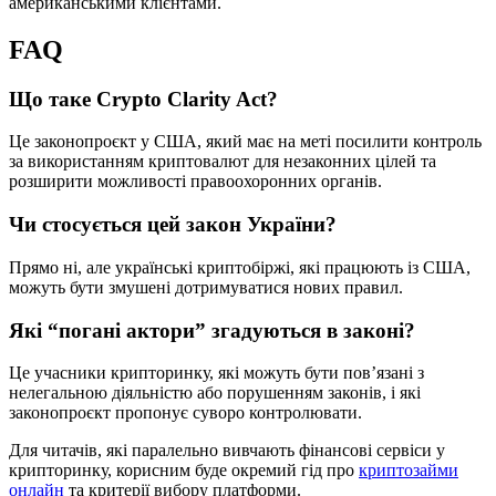
американськими клієнтами.
FAQ
Що таке Crypto Clarity Act?
Це законопроєкт у США, який має на меті посилити контроль
за використанням криптовалют для незаконних цілей та
розширити можливості правоохоронних органів.
Чи стосується цей закон України?
Прямо ні, але українські криптобіржі, які працюють із США,
можуть бути змушені дотримуватися нових правил.
Які “погані актори” згадуються в законі?
Це учасники крипторинку, які можуть бути пов’язані з
нелегальною діяльністю або порушенням законів, і які
законопроєкт пропонує суворо контролювати.
Для читачів, які паралельно вивчають фінансові сервіси у
крипторинку, корисним буде окремий гід про
криптозайми
онлайн
та критерії вибору платформи.