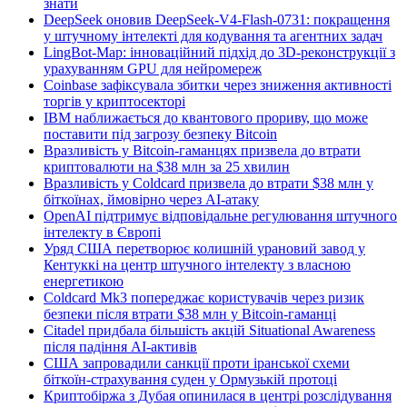
знати
DeepSeek оновив DeepSeek-V4-Flash-0731: покращення
у штучному інтелекті для кодування та агентних задач
LingBot-Map: інноваційний підхід до 3D-реконструкції з
урахуванням GPU для нейромереж
Coinbase зафіксувала збитки через зниження активності
торгів у криптосекторі
IBM наближається до квантового прориву, що може
поставити під загрозу безпеку Bitcoin
Вразливість у Bitcoin-гаманцях призвела до втрати
криптовалюти на $38 млн за 25 хвилин
Вразливість у Coldcard призвела до втрати $38 млн у
біткоїнах, ймовірно через AI-атаку
OpenAI підтримує відповідальне регулювання штучного
інтелекту в Європі
Уряд США перетворює колишній урановий завод у
Кентуккі на центр штучного інтелекту з власною
енергетикою
Coldcard Mk3 попереджає користувачів через ризик
безпеки після втрати $38 млн у Bitcoin-гаманці
Citadel придбала більшість акцій Situational Awareness
після падіння AI-активів
США запровадили санкції проти іранської схеми
біткоїн-страхування суден у Ормузькій протоці
Криптобіржа з Дубая опинилася в центрі розслідування