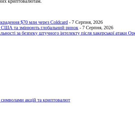
ених криптовалютам.
икрадення $70 млн через Coldcard
- 7 Серпня, 2026
ик США та змінюють глобальний ринок
- 7 Серпня, 2026
льності за безпеку штучного інтелекту після хакерської атаки O