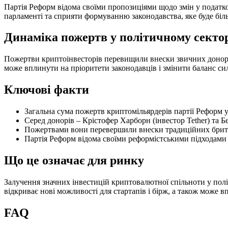
Партія Реформ відома своїми пропозиціями щодо змін у податков
парламенті та сприяти формуванню законодавства, яке буде бі
Динаміка пожертв у політичному секто
Пожертви криптоінвесторів перевищили внески звичних донорів,
може вплинути на пріоритети законодавців і змінити баланс сил
Ключові факти
Загальна сума пожертв криптомільярдерів партії Реформ у 
Серед донорів – Крістофер Харборн (інвестор Tether) та 
Пожертвами вони перевершили внески традиційних брита
Партія Реформ відома своїми реформістськими підходами д
Що це означає для ринку
Залучення значних інвестицій криптовалютної спільноти у пол
відкриває нові можливості для стартапів і бірж, а також може 
FAQ