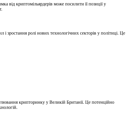
мка від криптомільярдерів може посилити її позиції у
т.
і зростання ролі нових технологічних секторів у політиці. Це
гулювання крипторинку у Великій Британії. Це потенційно
хнологій.