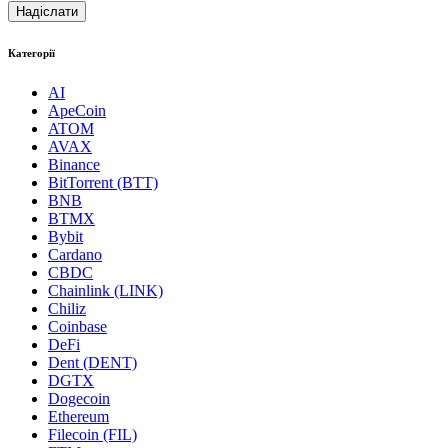
Категорії
AI
ApeCoin
ATOM
AVAX
Binance
BitTorrent (BTT)
BNB
BTMX
Bybit
Cardano
CBDC
Chainlink (LINK)
Chiliz
Coinbase
DeFi
Dent (DENT)
DGTX
Dogecoin
Ethereum
Filecoin (FIL)