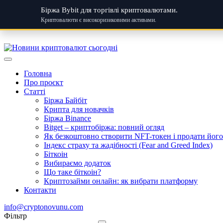
Біржа Bybit для торгівлі криптовалютами.
Криптовалюти є високоризиковими активами.
Skip
to
content
Головна
Про проєкт
Статті
Біржа Байбіт
Крипта для новачків
Біржа Binance
Bitget – криптобіржа: повний огляд
Як безкоштовно створити NFT-токен і продати його:
Індекс страху та жадібності (Fear and Greed Index)
Біткоін
Вибираємо додаток
Що таке біткоін?
Криптозайми онлайн: як вибрати платформу
Контакти
info@cryptonovunu.com
Фiльтр