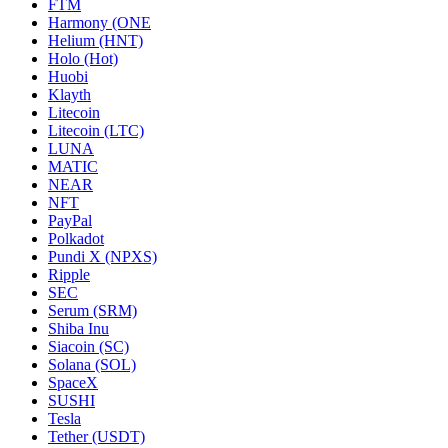
FTM
Harmony (ONE
Helium (HNT)
Holo (Hot)
Huobi
Klayth
Litecoin
Litecoin (LTC)
LUNA
MATIC
NEAR
NFT
PayPal
Polkadot
Pundi X (NPXS)
Ripple
SEC
Serum (SRM)
Shiba Inu
Siacoin (SC)
Solana (SOL)
SpaceX
SUSHI
Tesla
Tether (USDT)