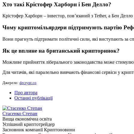
Хто такі Крістофер Харборн і Бен Делло?
Крістофер Харборн – інвестор, пов’язаний з Tether, а Бен Делл
Чому криптомільярдери підтримують партію Ре
Вони прагнуть підтримати політичні сили, які виступають за с
Як це вплине на британський крипторинок?
Можливе прийняття ліберального законодавства може стимулюва
Для читачів, які паралельно вивчають фінансові сервіси у крип
Джерело:
decrypt.co
Про автора
Останні публікації
Стасенко Степан
Вища економічна освіта
Успішний криптотрейдер
Засновник компанії Криптоновини