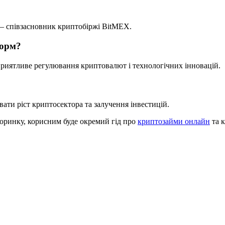
о – співзасновник криптобіржі BitMEX.
форм?
приятливе регулювання криптовалют і технологічних інновацій.
ти ріст криптосектора та залучення інвестицій.
торинку, корисним буде окремий гід про
криптозайми онлайн
та к