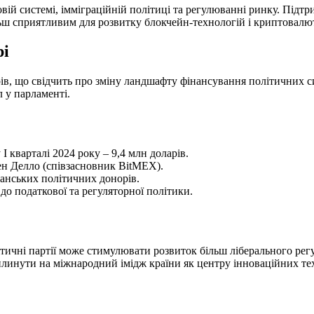
ій системі, імміграційній політиці та регулюванні ринку. Підтри
льш сприятливим для розвитку блокчейн-технологій і криптовалю
рі
 що свідчить про зміну ландшафту фінансування політичних сил 
 у парламенті.
I кварталі 2024 року – 9,4 млн доларів.
Бен Делло (співзасновник BitMEX).
нських політичних донорів.
о податкової та регуляторної політики.
ітичні партії може стимулювати розвиток більш ліберального ре
вплинути на міжнародний імідж країни як центру інноваційних те