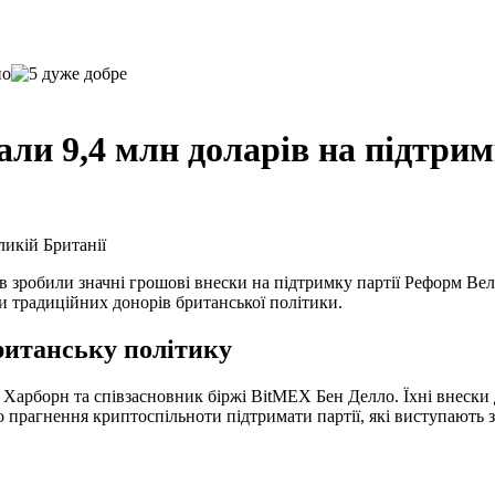
и 9,4 млн доларів на підтрим
в зробили значні грошові внески на підтримку партії Реформ Ве
и традиційних донорів британської політики.
ританську політику
р Харборн та співзасновник біржі BitMEX Бен Делло. Їхні внеск
о прагнення криптоспільноти підтримати партії, які виступають 