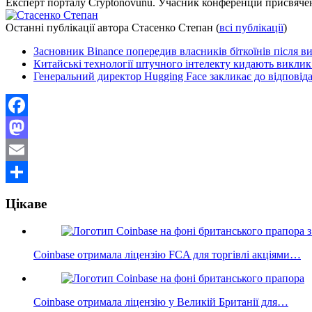
Експерт порталу Cryptonovunu. Учасник конференцій присвяч
Останні публікації автора Стасенко Степан
(
всі публікації
)
Засновник Binance попередив власників біткоїнів після в
Китайські технології штучного інтелекту кидають викл
Генеральний директор Hugging Face закликає до відповіда
Facebook
Mastodon
Email
Поділитися
Цікаве
Coinbase отримала ліцензію FCA для торгівлі акціями…
Coinbase отримала ліцензію у Великій Британії для…