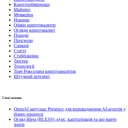
Криптообмінники
Майнінг
Мемкоїни
Новини
Обмін криптовалюти
Огляди криптовалют
Поради
Прогнози
Санкції
Статті
Стейблкоїни
Твіттер
Технології
Трач Роксолана криптоаналітик
Штучний інтелект
Свіжі новини
OpenAI запускає Presence для впровадження AI-агентів у
бізнес-процеси
Огляд Bless (BLESS): курс, капіталізація та що варто
знати