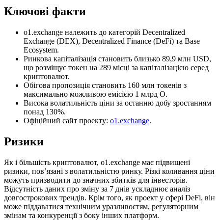
Ключові факти
o1.exchange належить до категорій Decentralized
Exchange (DEX), Decentralized Finance (DeFi) та Base
Ecosystem.
Ринкова капіталізація становить близько 89,9 млн USD,
що розміщує токен на 289 місці за капіталізацією серед
криптовалют.
Обігова пропозиція становить 160 млн токенів з
максимально можливою емісією 1 млрд O.
Висока волатильність ціни за останню добу зростанням
понад 130%.
Офіційний сайт проекту:
o1.exchange
.
Ризики
Як і більшість криптовалют, o1.exchange має підвищені
ризики, пов’язані з волатильністю ринку. Різкі коливання ціни
можуть призводити до значних збитків для інвесторів.
Відсутність даних про зміну за 7 днів ускладнює аналіз
довгострокових трендів. Крім того, як проект у сфері DeFi, він
може піддаватися технічним уразливостям, регуляторним
змінам та конкуренції з боку інших платформ.