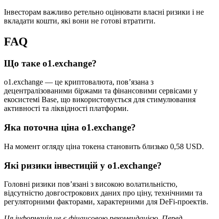
Інвесторам важливо ретельно оцінювати власні ризики і не
вкладати кошти, які вони не готові втратити.
FAQ
Що таке o1.exchange?
o1.exchange — це криптовалюта, пов’язана з
децентралізованими біржами та фінансовими сервісами у
екосистемі Base, що використовується для стимулювання
активності та ліквідності платформи.
Яка поточна ціна o1.exchange?
На момент огляду ціна токена становить близько 0,58 USD.
Які ризики інвестицій у o1.exchange?
Головні ризики пов’язані з високою волатильністю,
відсутністю довгострокових даних про ціну, технічними та
регуляторними факторами, характерними для DeFi-проектів.
Ця інформація не є фінансовою рекомендацією. Перед