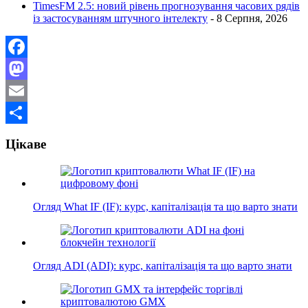
TimesFM 2.5: новий рівень прогнозування часових рядів
із застосуванням штучного інтелекту
- 8 Серпня, 2026
Facebook
Mastodon
Email
Поділитися
Цікаве
Огляд What IF (IF): курс, капіталізація та що варто знати
Огляд ADI (ADI): курс, капіталізація та що варто знати