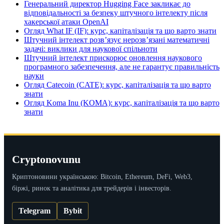
Генеральний директор Hugging Face закликає до
відповідальності за безпеку штучного інтелекту після
хакерської атаки OpenAI
Огляд What IF (IF): курс, капіталізація та що варто знати
Штучний інтелект розв’язує нерозв’язані математичні
задачі: виклики для наукової спільноти
Штучний інтелект прискорює оновлення наукового
програмного забезпечення, але не гарантує правильність
науки
Огляд Catecoin (CATE): курс, капіталізація та що варто
знати
Огляд Koma Inu (KOMA): курс, капіталізація та що варто
знати
Cryptonovunu
Криптоновини українською: Bitcoin, Ethereum, DeFi, Web3,
біржі, ринок та аналітика для трейдерів і інвесторів.
Telegram
Bybit