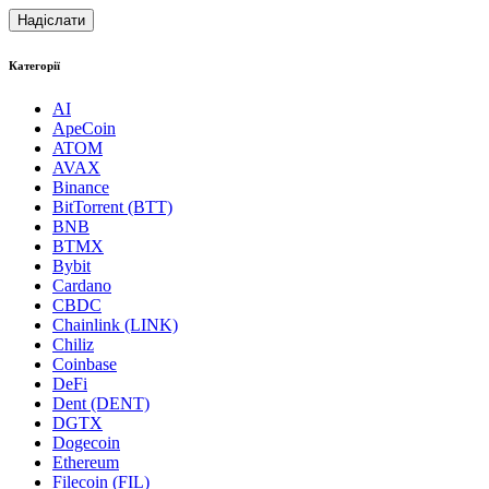
Категорії
AI
ApeCoin
ATOM
AVAX
Binance
BitTorrent (BTT)
BNB
BTMX
Bybit
Cardano
CBDC
Chainlink (LINK)
Chiliz
Coinbase
DeFi
Dent (DENT)
DGTX
Dogecoin
Ethereum
Filecoin (FIL)