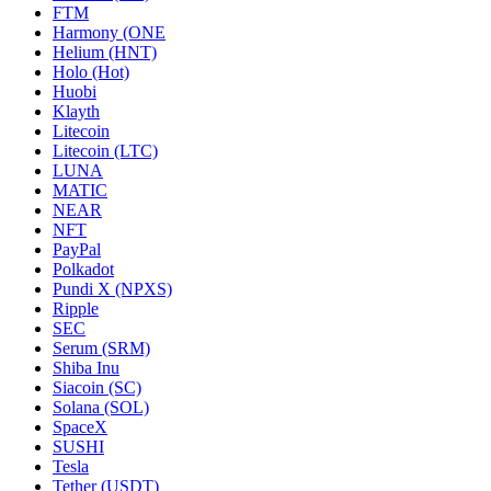
FTM
Harmony (ONE
Helium (HNT)
Holo (Hot)
Huobi
Klayth
Litecoin
Litecoin (LTC)
LUNA
MATIC
NEAR
NFT
PayPal
Polkadot
Pundi X (NPXS)
Ripple
SEC
Serum (SRM)
Shiba Inu
Siacoin (SC)
Solana (SOL)
SpaceX
SUSHI
Tesla
Tether (USDT)