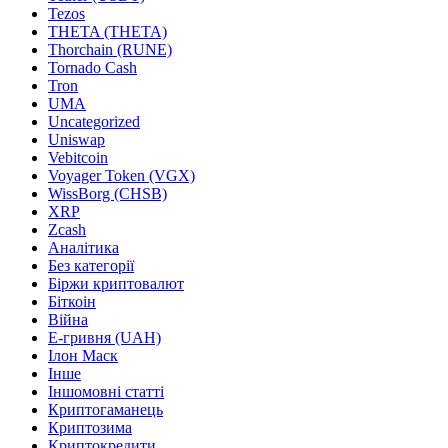
Tezos
THETA (THETA)
Thorchain (RUNE)
Tornado Cash
Tron
UMA
Uncategorized
Uniswap
Vebitcoin
Voyager Token (VGX)
WissBorg (CHSB)
XRP
Zcash
Аналітика
Без категорії
Біржи криптовалют
Біткоін
Війна
Е-гривня (UAH)
Ілон Маск
Інше
Іншомовні статті
Криптогаманець
Криптозима
Криптокредити