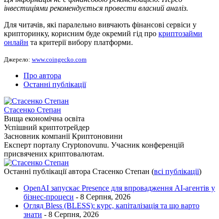
інвестиціями рекомендується провести власний аналіз.
Для читачів, які паралельно вивчають фінансові сервіси у
крипторинку, корисним буде окремий гід про
криптозайми
онлайн
та критерії вибору платформи.
Джерело:
www.coingecko.com
Про автора
Останні публікації
Стасенко Степан
Вища економічна освіта
Успішний криптотрейдер
Засновник компанії Криптоновини
Експерт порталу Cryptonovunu. Учасник конференцій
присвячених криптовалютам.
Останні публікації автора Стасенко Степан
(
всі публікації
)
OpenAI запускає Presence для впровадження AI-агентів у
бізнес-процеси
- 8 Серпня, 2026
Огляд Bless (BLESS): курс, капіталізація та що варто
знати
- 8 Серпня, 2026