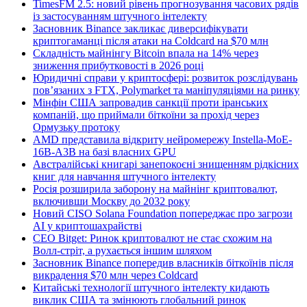
TimesFM 2.5: новий рівень прогнозування часових рядів
із застосуванням штучного інтелекту
Засновник Binance закликає диверсифікувати
криптогаманці після атаки на Coldcard на $70 млн
Складність майнінгу Bitcoin впала на 14% через
зниження прибутковості в 2026 році
Юридичні справи у криптосфері: розвиток розслідувань
пов’язаних з FTX, Polymarket та маніпуляціями на ринку
Мінфін США запровадив санкції проти іранських
компаній, що приймали біткоїни за прохід через
Ормузьку протоку
AMD представила відкриту нейромережу Instella-MoE-
16B-A3B на базі власних GPU
Австралійські книгарі занепокоєні знищенням рідкісних
книг для навчання штучного інтелекту
Росія розширила заборону на майнінг криптовалют,
включивши Москву до 2032 року
Новий CISO Solana Foundation попереджає про загрози
AI у криптошахрайстві
CEO Bitget: Ринок криптовалют не стає схожим на
Волл-стріт, а рухається іншим шляхом
Засновник Binance попередив власників біткоїнів після
викрадення $70 млн через Coldcard
Китайські технології штучного інтелекту кидають
виклик США та змінюють глобальний ринок