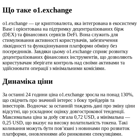
Що таке o1.exchange
o1.exchange — це криптовалюта, яка інтегрована в екосистему
Base і орієнтована на підтримку децентралізованих бірж
(DEX) та фінансових сервісів DeFi. Вона служить для
стимулювання активності користувачів, забезпечення
ліквідності та функціонування платформи обміну без
посередників. Завдяки цьому o1.exchange сприяє розвитку
децентралізованих фінансових інструментів, що дозволяють
користувачам зберігати контроль над своїми активами та
здійснювати операції з мінімальними комісіями.
Динаміка ціни
За останні 24 години ціна o1.exchange зросла на понад 130%,
що свідчить про значний інтерес з боку трейдерів та
інвесторів. Водночас за останній тиждень дані про зміну ціни
відсутні, що ускладнює оцінку довгострокової тенденції.
Максимальна ціна за добу сягала 0,72 USD, а мінімальна —
0,25 USD, що вказує на високу волатильність токена. Такі
коливання можуть бути пов’язані з новинами про розвиток
платформи, оновленнями або ринковими спекуляціями.