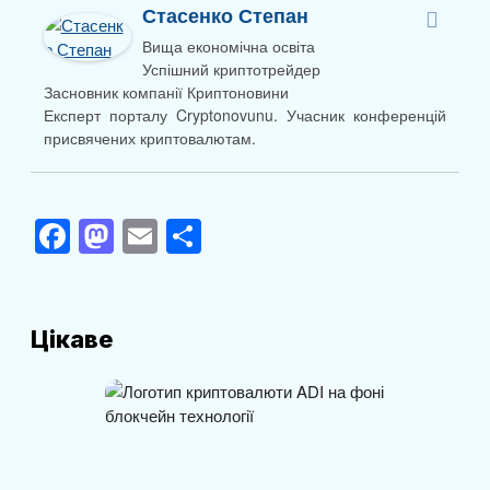
Стасенко Степан
Вища економічна освіта
Успішний криптотрейдер
Засновник компанії Криптоновини
Експерт порталу Cryptonovunu. Учасник конференцій
присвячених криптовалютам.
F
M
E
П
a
a
m
о
c
st
ail
ді
e
o
л
Цікаве
b
d
и
o
o
т
o
n
и
k
с