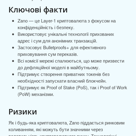
Ключові факти
Zano — це Layer-1 криптовалюта з фокусом на
конфіденційність і безпеку.
Використовує унікальні технології прихованих
адрес і сум для анонімних транзакцій.
Застосовує Bulletproofs+ для ефективного
приховування сум переказів.
Всі комісії мережі спалюються, що може призвести
до дефляційної моделі в майбутньому.
Підтримує створення приватних токенів без
необхідності запускати власний блокчейн.
Підтримує як Proof of Stake (PoS), так і Proof of Work
(PoW) механізми.
Ризики
Як і будь-яка криптовалюта, Zano піддається ринковим
коливанням, які можуть бути значними через
волатильність криптовалютного ринку. Технологічні