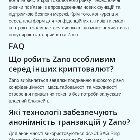
ризики пов’язані з впровадженням нових функцій та
підтримкою безпеки мережі. Крім того, конкуренція
серед платформ для конфіденційних активів та смарт-
контрактів залишається високою, що може впливати на
популярність та прийняття Zano.
FAQ
Що робить Zano особливим
серед інших криптовалют?
Zano вирізняється завдяки поєднанню високого рівня
конфіденційності, масштабованості та можливості
створення приватних токенів без потреби запускати
власний блокчейн.
Які технології забезпечують
анонімність транзакцій у Zano?
Для анонімності використовуються d/v-CLSAG Ring
Signatures, Stealth Addresses та Bulletproofs+, які