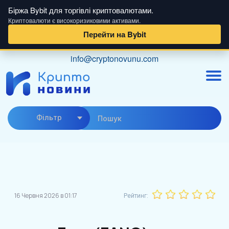
Біржа Bybit для торгівлі криптовалютами.
Криптовалюти є високоризиковими активами.
Перейти на Bybit
Skip
info@cryptonovunu.com
to
content
Фiльтр
16 Червня 2026 в 01:17
Рейтинг: