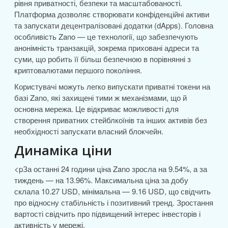
рівня приватності, безпеки та масштабованості.
Платформа дозволяє створювати конфіденційні активи
та запускати децентралізовані додатки (dApps). Головна
особливість Zano — це технології, що забезпечують
анонімність транзакцій, зокрема приховані адреси та
суми, що робить її більш безпечною в порівнянні з
криптовалютами першого покоління.
Користувачі можуть легко випускати приватні токени на
базі Zano, які захищені тими ж механізмами, що й
основна мережа. Це відкриває можливості для
створення приватних стейблкоїнів та інших активів без
необхідності запускати власний блокчейн.
Динаміка ціни
<pЗа останні 24 години ціна Zano зросла на 9.54%, а за
тиждень — на 13.96%. Максимальна ціна за добу
склала 10.27 USD, мінімальна — 9.16 USD, що свідчить
про відносну стабільність і позитивний тренд. Зростання
вартості свідчить про підвищений інтерес інвесторів і
активність у мережі.