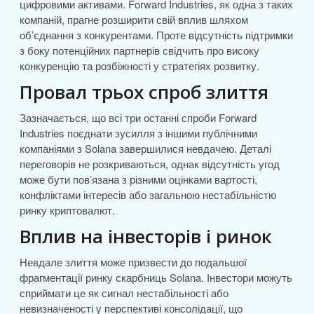
цифровими активами. Forward Industries, як одна з таких
компаній, прагне розширити свій вплив шляхом
об’єднання з конкурентами. Проте відсутність підтримки
з боку потенційних партнерів свідчить про високу
конкуренцію та розбіжності у стратегіях розвитку.
Провал трьох спроб злиття
Зазначається, що всі три останні спроби Forward
Industries поєднати зусилля з іншими публічними
компаніями з Solana завершилися невдачею. Деталі
переговорів не розкриваються, однак відсутність угод
може бути пов’язана з різними оцінками вартості,
конфліктами інтересів або загальною нестабільністю
ринку криптовалют.
Вплив на інвесторів і ринок
Невдале злиття може призвести до подальшої
фрагментації ринку скарбниць Solana. Інвестори можуть
сприймати це як сигнал нестабільності або
невизначеності у перспективі консолідації, що