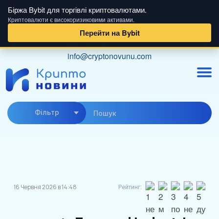
Біржа Bybit для торгівлі криптовалютами.
Криптовалюти є високоризиковими активами.
Перейти на Bybit
Skip
info@cryptonovunu.com
to
content
Фiльтр
16 Червня 2026 в 14:48
Рейтинг: