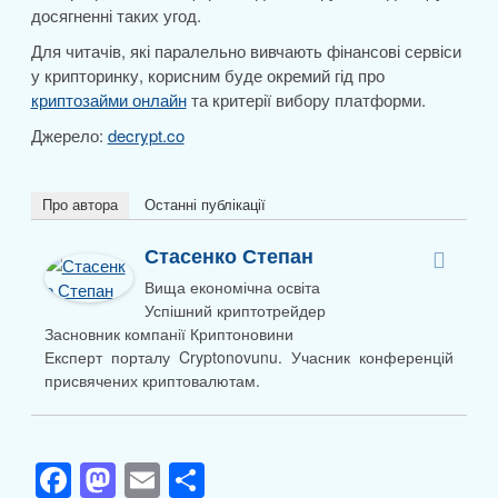
досягненні таких угод.
Для читачів, які паралельно вивчають фінансові сервіси
у крипторинку, корисним буде окремий гід про
криптозайми онлайн
та критерії вибору платформи.
Джерело:
decrypt.co
Про автора
Останні публікації
Стасенко Степан
Вища економічна освіта
Успішний криптотрейдер
Засновник компанії Криптоновини
Експерт порталу Cryptonovunu. Учасник конференцій
присвячених криптовалютам.
F
M
E
П