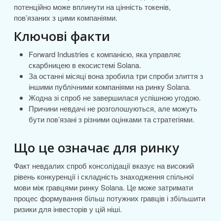
потенційно може вплинути на цінність токенів,
пов’язаних з цими компаніями.
Ключові факти
Forward Industries є компанією, яка управляє
скарбницею в екосистемі Solana.
За останні місяці вона зробила три спроби злиття з
іншими публічними компаніями на ринку Solana.
Жодна зі спроб не завершилася успішною угодою.
Причини невдачі не розголошуються, але можуть
бути пов’язані з різними оцінками та стратегіями.
Що це означає для ринку
Факт невдалих спроб консолідації вказує на високий
рівень конкуренції і складність знаходження спільної
мови між гравцями ринку Solana. Це може затримати
процес формування більш потужних гравців і збільшити
ризики для інвесторів у цій ніші.