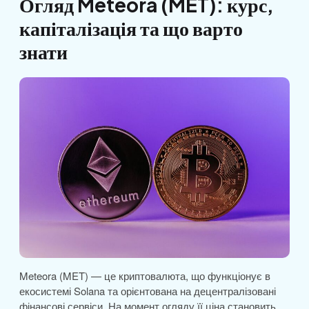
Огляд Meteora (MET): курс,
капіталізація та що варто
знати
Meteora (MET) — це криптовалюта, що функціонує в
екосистемі Solana та орієнтована на децентралізовані
фінансові сервіси. На момент огляду її ціна становить