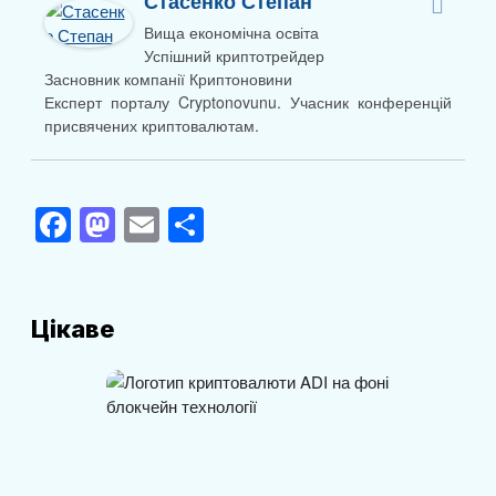
Стасенко Степан
Вища економічна освіта
Успішний криптотрейдер
Засновник компанії Криптоновини
Експерт порталу Cryptonovunu. Учасник конференцій
присвячених криптовалютам.
F
M
E
П
a
a
m
о
c
st
ail
ді
e
o
л
Цікаве
b
d
и
o
o
т
o
n
и
k
с