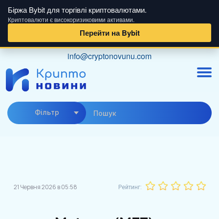
Біржа Bybit для торгівлі криптовалютами.
Криптовалюти є високоризиковими активами.
Перейти на Bybit
Skip
info@cryptonovunu.com
to
content
Фiльтр
21 Червня 2026 в 05:58
Рейтинг: