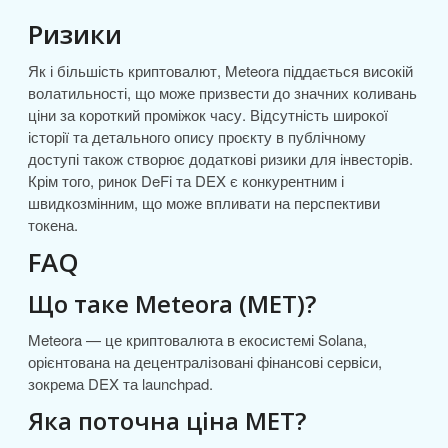
Ризики
Як і більшість криптовалют, Meteora піддається високій
волатильності, що може призвести до значних коливань
ціни за короткий проміжок часу. Відсутність широкої
історії та детального опису проєкту в публічному
доступі також створює додаткові ризики для інвесторів.
Крім того, ринок DeFi та DEX є конкурентним і
швидкозмінним, що може впливати на перспективи
токена.
FAQ
Що таке Meteora (MET)?
Meteora — це криптовалюта в екосистемі Solana,
орієнтована на децентралізовані фінансові сервіси,
зокрема DEX та launchpad.
Яка поточна ціна MET?