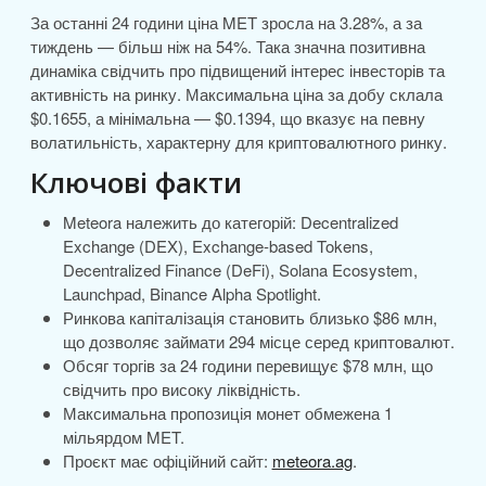
За останні 24 години ціна MET зросла на 3.28%, а за
тиждень — більш ніж на 54%. Така значна позитивна
динаміка свідчить про підвищений інтерес інвесторів та
активність на ринку. Максимальна ціна за добу склала
$0.1655, а мінімальна — $0.1394, що вказує на певну
волатильність, характерну для криптовалютного ринку.
Ключові факти
Meteora належить до категорій: Decentralized
Exchange (DEX), Exchange-based Tokens,
Decentralized Finance (DeFi), Solana Ecosystem,
Launchpad, Binance Alpha Spotlight.
Ринкова капіталізація становить близько $86 млн,
що дозволяє займати 294 місце серед криптовалют.
Обсяг торгів за 24 години перевищує $78 млн, що
свідчить про високу ліквідність.
Максимальна пропозиція монет обмежена 1
мільярдом MET.
Проєкт має офіційний сайт:
meteora.ag
.