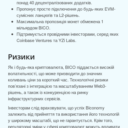
понад 40 децентралізованих додатків.
Пропонує просте підключення до будь-яких EVM-
сумісних ланцюгів та L2-рішень.
Максимальна пропозиція монет обмежена 1
мільярдом BICO.
Підтримується провідними інвесторами, серед яких
Coinbase Ventures та YZi Labs.
Ризики
Як і будь-яка криптовалюта, BICO піддається високій
волатильності, що може призводити до значних
коливань ціни за короткий час. Технологічні ризики
пов’язані з інтеграцією та масштабуванням Web3-
рішень, а також із конкуренцією на ринку
інфраструктурних сервісів.
Інвесторам слід враховувати, що успіх Biconomy
залежить від прийняття та використання його технологій
у широкому масштабі, що не гарантується. Крім того,
регуляторні зміни у сфері криптовалют можуть впливати