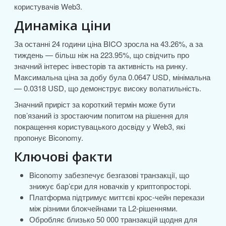
користувачів Web3.
Динаміка ціни
За останні 24 години ціна BICO зросла на 43.26%, а за
тиждень — більш ніж на 223.95%, що свідчить про
значний інтерес інвесторів та активність на ринку.
Максимальна ціна за добу була 0.0647 USD, мінімальна
— 0.0318 USD, що демонструє високу волатильність.
Значний приріст за короткий термін може бути
пов’язаний із зростаючим попитом на рішення для
покращення користувацького досвіду у Web3, які
пропонує Biconomy.
Ключові факти
Biconomy забезпечує безгазові транзакції, що
знижує бар’єри для новачків у криптопросторі.
Платформа підтримує миттєві крос-чейн перекази
між різними блокчейнами та L2-рішеннями.
Обробляє близько 50 000 транзакцій щодня для