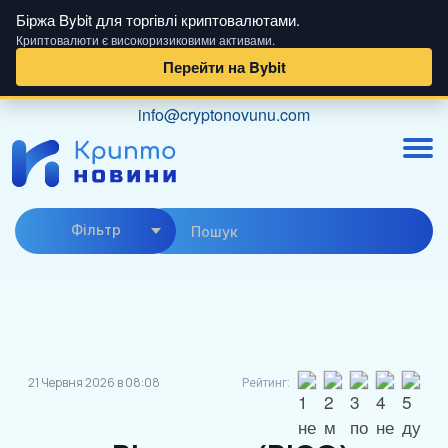
Біржа Bybit для торгівлі криптовалютами.
Криптовалюти є високоризиковими активами.
Перейти на Bybit
Skip
info@cryptonovunu.com
to
content
Фiльтр
21 Червня 2026 в 08:08
Рейтинг: