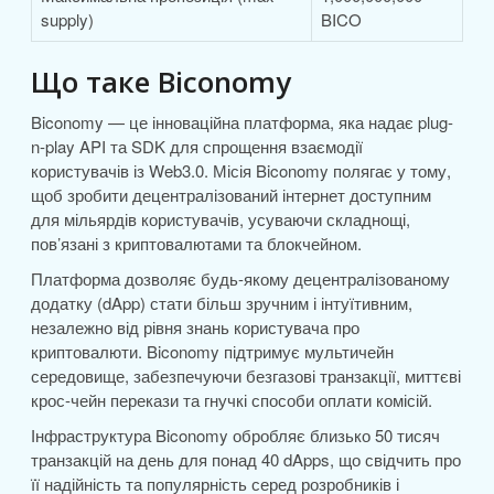
supply)
BICO
Що таке Biconomy
Biconomy — це інноваційна платформа, яка надає plug-
n-play API та SDK для спрощення взаємодії
користувачів із Web3.0. Місія Biconomy полягає у тому,
щоб зробити децентралізований інтернет доступним
для мільярдів користувачів, усуваючи складнощі,
пов’язані з криптовалютами та блокчейном.
Платформа дозволяє будь-якому децентралізованому
додатку (dApp) стати більш зручним і інтуїтивним,
незалежно від рівня знань користувача про
криптовалюти. Biconomy підтримує мультичейн
середовище, забезпечуючи безгазові транзакції, миттєві
крос-чейн перекази та гнучкі способи оплати комісій.
Інфраструктура Biconomy обробляє близько 50 тисяч
транзакцій на день для понад 40 dApps, що свідчить про
її надійність та популярність серед розробників і