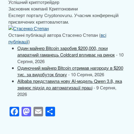
Успішний криптотрейдер
Засновник компанії Криптоновини
Експерт порталу Cryptonovunu. Учасник конференцій
присвячених криптовалютам.
Останні публікації автора Стасенко Степан
(
всі
публікації
)
Один майнер Bitcoin заробив $200,000, поки
апаратний гаманець Coldcard впливає на ринок
- 10
Серпня, 2026
Одиночний майнер Bitcoin отримав нагороду в $200
тис. за видобуток блоку
- 10 Серпня, 2026
Alibaba представила нову AI-модель Qwen 3.8, яка
змінює підхід до автоматизації праці
- 9 Серпня,
2026
F
M
E
П
a
a
m
о
c
st
ail
ді