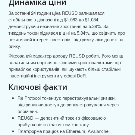
Динаміка ціни
За останні 24 години ціна REUSD залишалася
стабільною в діапазоні від $1.083 до $1.084,
демонструючи незначне зростання на 5.38%. За
тиждень токен піднявся в ціні на 5.84%, що свідчить про
позитивний інтерес інвесторів і підтримку ліквідності на
ринку.
Фіксований характер доходу REUSD робить його менш
волатильним порівняно з іншими криптовалютами, що
приваблює користувачів, які шукають більш стабільні
інвестиційні інструменти у сфері DeFi.
Ключові факти
Re Protocol токенізує перестрахувальні ризики,
відкриваючи доступ до ринку страхування через
блокчейн.
REUSD — депозитний токен з фіксованою
прибутковістю і захистом капіталу.
Платформа працює на Ethereum, Avalanche,