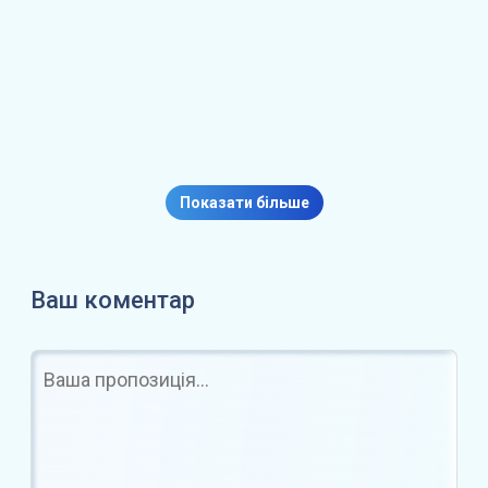
я
Огляд Virtuals Protocol
(VIRTUAL): курс,…
Показати більше
Ваш коментар