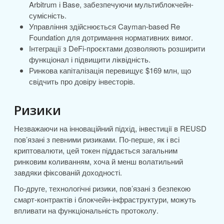
Arbitrum і Base, забезпечуючи мультиблокчейн-
сумісність.
Управління здійснюється Cayman-based Re
Foundation для дотримання нормативних вимог.
Інтеграції з DeFi-проєктами дозволяють розширити
функціонал і підвищити ліквідність.
Ринкова капіталізація перевищує $169 млн, що
свідчить про довіру інвесторів.
Ризики
Незважаючи на інноваційний підхід, інвестиції в REUSD
пов’язані з певними ризиками. По-перше, як і всі
криптовалюти, цей токен піддається загальним
ринковим коливанням, хоча й менш волатильний
завдяки фіксованій доходності.
По-друге, технологічні ризики, пов’язані з безпекою
смарт-контрактів і блокчейн-інфраструктури, можуть
впливати на функціональність протоколу.