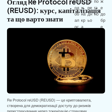
Огляд Re Protocol reUSD
(REUSD): курс, капіталізація
та що варто знати
Re Protocol reUSD (REUSD) — це криптовалюта,
створена для демократизації доступу до ризиків
перестрахування через токенізацію страхових