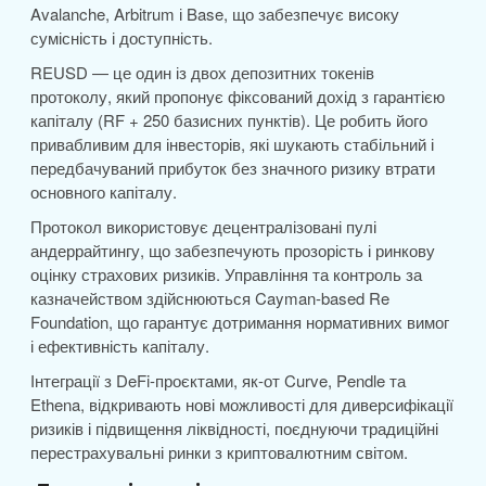
Avalanche, Arbitrum і Base, що забезпечує високу
сумісність і доступність.
REUSD — це один із двох депозитних токенів
протоколу, який пропонує фіксований дохід з гарантією
капіталу (RF + 250 базисних пунктів). Це робить його
привабливим для інвесторів, які шукають стабільний і
передбачуваний прибуток без значного ризику втрати
основного капіталу.
Протокол використовує децентралізовані пулі
андеррайтингу, що забезпечують прозорість і ринкову
оцінку страхових ризиків. Управління та контроль за
казначейством здійснюються Cayman-based Re
Foundation, що гарантує дотримання нормативних вимог
і ефективність капіталу.
Інтеграції з DeFi-проєктами, як-от Curve, Pendle та
Ethena, відкривають нові можливості для диверсифікації
ризиків і підвищення ліквідності, поєднуючи традиційні
перестрахувальні ринки з криптовалютним світом.