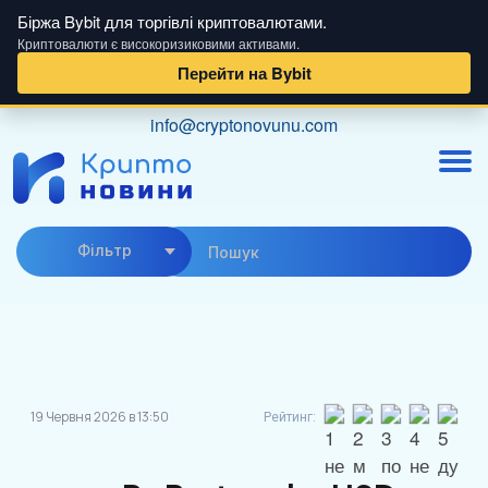
Біржа Bybit для торгівлі криптовалютами.
Криптовалюти є високоризиковими активами.
Перейти на Bybit
Skip
info@cryptonovunu.com
to
content
Фiльтр
19 Червня 2026 в 13:50
Рейтинг: