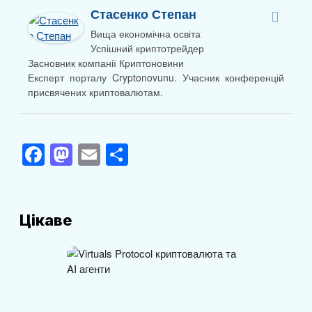
Стасенко Степан
Вища економічна освіта
Успішний криптотрейдер
Засновник компанії Криптоновини
Експерт порталу Cryptonovunu. Учасник конференцій
присвячених криптовалютам.
F
M
E
П
a
a
m
о
c
st
ail
ді
e
o
л
Цікаве
b
d
и
o
o
т
o
n
и
k
с